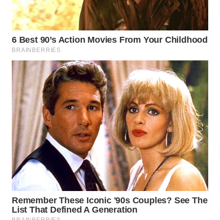
WN
PRIANGAN
TIMUR
WN
SEMARANG
WN
SOLO
WN
BOROBUDUR
WN
MADURA
WN
SURABAYA