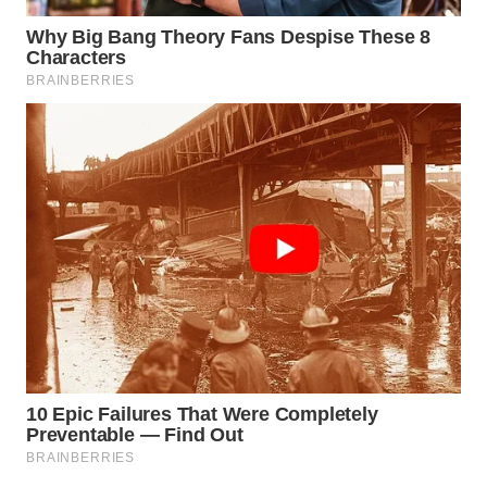
Wahana
Media
Group
WAHANA
NEWS
WAHANA
TANI
WAHANA
ADVOKAT
WAHANA
INFRASTRUKTUR
WAHANA
KONSUMEN