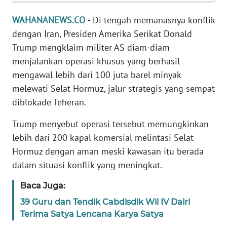
Informasi
WAHANANEWS.CO
-
Di tengah memanasnya konflik
INDEKS
dengan Iran, Presiden Amerika Serikat Donald
BERITA
Trump mengklaim militer AS diam-diam
menjalankan operasi khusus yang berhasil
KONTAK
mengawal lebih dari 100 juta barel minyak
KAMI
melewati Selat Hormuz, jalur strategis yang sempat
INFO
diblokade Teheran.
IKLAN
Trump menyebut operasi tersebut memungkinkan
lebih dari 200 kapal komersial melintasi Selat
TENTANG
KAMI
Hormuz dengan aman meski kawasan itu berada
dalam situasi konflik yang meningkat.
PEDOMAN
Baca Juga:
MEDIA
SIBER
39 Guru dan Tendik Cabdisdik Wil IV Dairi
Terima Satya Lencana Karya Satya
REDAKSI