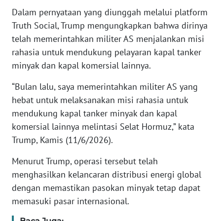
Dalam pernyataan yang diunggah melalui platform
KARIR
Truth Social, Trump mengungkapkan bahwa dirinya
telah memerintahkan militer AS menjalankan misi
DISCLAIMER
rahasia untuk mendukung pelayaran kapal tanker
minyak dan kapal komersial lainnya.
Wahana
News
“Bulan lalu, saya memerintahkan militer AS yang
Regional
hebat untuk melaksanakan misi rahasia untuk
mendukung kapal tanker minyak dan kapal
WN
komersial lainnya melintasi Selat Hormuz,” kata
SUMUT
Trump, Kamis (11/6/2026).
WN
Menurut Trump, operasi tersebut telah
JAKARTA
menghasilkan kelancaran distribusi energi global
dengan memastikan pasokan minyak tetap dapat
WN
memasuki pasar internasional.
JABAR