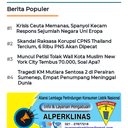
Berita Populer
MAWAKA
ID
Krisis Ceuta Memanas, Spanyol Kecam
#1
MARTABAT
Respons Sejumlah Negara Uni Eropa
NET
Skandal Raksasa Korupsi CPNS Thailand
#2
Tercium, 6 Ribu PNS Akan Dipecat
PLN
Muncul Petisi Tolak Wali Kota Muslim New
WATCH
#3
York City Tembus 70.000, Soal Apa?
Tragedi KM Mutiara Sentosa 2 di Perairan
MKLI
#4
Sumenep, Empat Penumpang Meninggal
Dunia
LPKKI
LKKI
KOPEKLIN