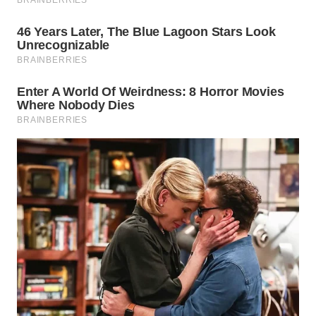
WN
NATUNA
WN
BINTAN
WN
MANDALIKA
WN
LIKUPANG
WN
LABUANBAJO
WN
BORNEO