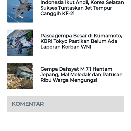
Indonesia Ikut Andil, Korea Selatan
WAHANA
Sukses Tuntaskan Jet Tempur
DESA
Canggih KF-21
WISATA
LAPAK
Pascagempa Besar di Kumamoto,
WAHANA
KBRI Tokyo Pastikan Belum Ada
Laporan Korban WNI
Wahana
Network
Gempa Dahsyat M 7,1 Hantam
Jepang, Mal Meledak dan Ratusan
KONSUMEN
Ribu Warga Mengungsi
LISTRIK
MASYARAKAT
KOMENTAR
KELISTRIKAN
WALINKI
ID