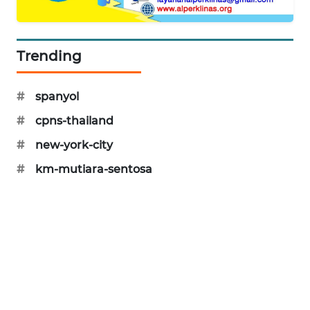
PORTAL
KONSUMEN
Trending
FORWAMKI
#
spanyol
ALPERKLINAS
#
cpns-thailand
FORJASIDA
#
new-york-city
#
km-mutiara-sentosa
TAMBANG
NEWS
SITUNGIR
NEWS
SIDIKALANG
NEWS