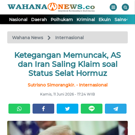
Nasional
Daerah
Polhukam
Kriminal
Ekuin
Sains-Te
WAHANA
Tutup
TV
Wahana News
Internasional
NASIONAL
Ketegangan Memuncak, AS
dan Iran Saling Klaim soal
DAERAH
Status Selat Hormuz
Sutrisno Simorangkir. - Internasional
POLHUKAM
Kamis, 11 Juni 2026 - 17:24 WIB
KRIMINAL
EKUIN