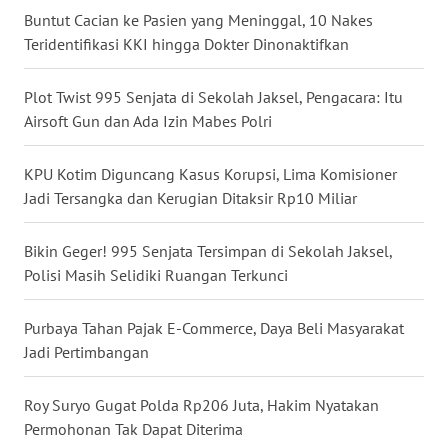
Buntut Cacian ke Pasien yang Meninggal, 10 Nakes
WN
Teridentifikasi KKI hingga Dokter Dinonaktifkan
NUSANTARA
Plot Twist 995 Senjata di Sekolah Jaksel, Pengacara: Itu
WN
Airsoft Gun dan Ada Izin Mabes Polri
JOGJA
KPU Kotim Diguncang Kasus Korupsi, Lima Komisioner
WN
JATIM
Jadi Tersangka dan Kerugian Ditaksir Rp10 Miliar
WN
Bikin Geger! 995 Senjata Tersimpan di Sekolah Jaksel,
BALI
Polisi Masih Selidiki Ruangan Terkunci
WN
Purbaya Tahan Pajak E-Commerce, Daya Beli Masyarakat
KALBAR
Jadi Pertimbangan
WN
Roy Suryo Gugat Polda Rp206 Juta, Hakim Nyatakan
KALTENG
Permohonan Tak Dapat Diterima