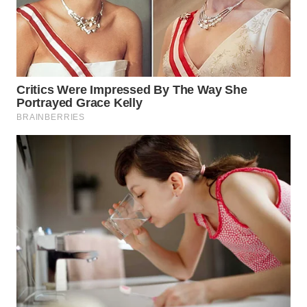
WN
TAPANULI
SELATAN
WN
TANJUNG
LESUNG
WN
KARO
WN
SIMALUNGUN
WN
LABUHANBATU
WN