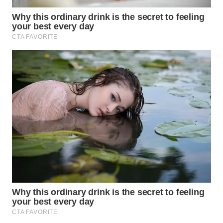
TAPANULI
TENGAH
WN DELI
SERDANG
WN
TEBING
TINGGI
WN
PAKPAK
WN
KARAWANG
WN
BEKASI