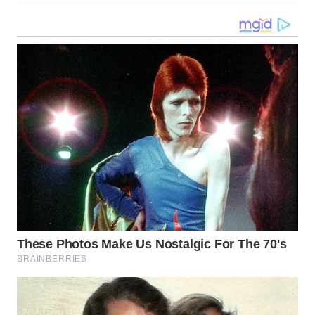
WN
KALTARA
WN
KALSEL
WN
KALTIM
WN
SULSEL
WN
GORONTALO
WN
SULUT