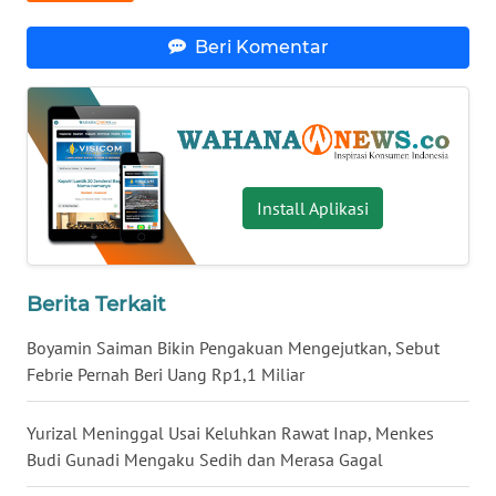
WN
Beri Komentar
BABEL
WN
SUMBAR
WN
Install Aplikasi
SUMSEL
WN
Berita Terkait
BENGKULU
Boyamin Saiman Bikin Pengakuan Mengejutkan, Sebut
WN
Febrie Pernah Beri Uang Rp1,1 Miliar
LAMPUNG
Yurizal Meninggal Usai Keluhkan Rawat Inap, Menkes
WN
Budi Gunadi Mengaku Sedih dan Merasa Gagal
JATENG