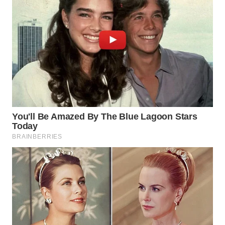
WN
MALUKU
WN
MALUT
WN
DAIRI
WN
DANAU
TOBA
WN
NIAS
WN
LANGKAT