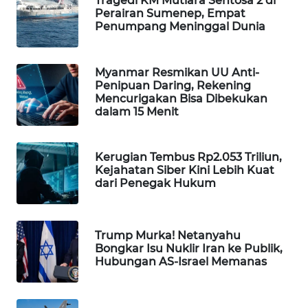
Tragedi KM Mutiara Sentosa 2 di
Perairan Sumenep, Empat
WAHANA
Penumpang Meninggal Dunia
SPORT
WAHANA
Myanmar Resmikan UU Anti-
UMKM
Penipuan Daring, Rekening
Mencurigakan Bisa Dibekukan
dalam 15 Menit
WAHANA
SELEB
Kerugian Tembus Rp2.053 Triliun,
WAHANA
Kejahatan Siber Kini Lebih Kuat
dari Penegak Hukum
PERSONA
WAHANA
OTOMOTIF
Trump Murka! Netanyahu
Bongkar Isu Nuklir Iran ke Publik,
Hubungan AS-Israel Memanas
WAHANA
HEALTH