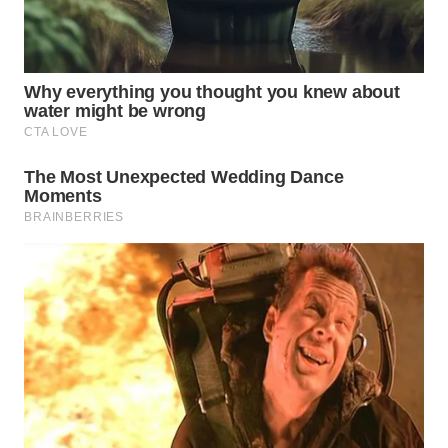
WN
INDRAMAYU
WN
KUNINGAN
WN
MAJALENGKA
WN
SUBANG
WN
SUKABUMI
WN
PURWAKARTA