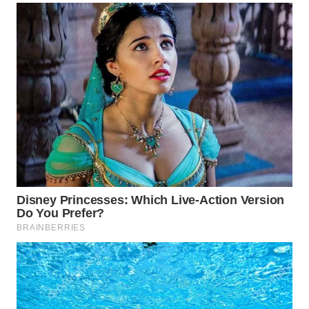
WN
BOGOR
WN
DEPOK
WN
TAPANULI
UTARA
WN
SAMOSIR
WN
PADANG
LAWAS