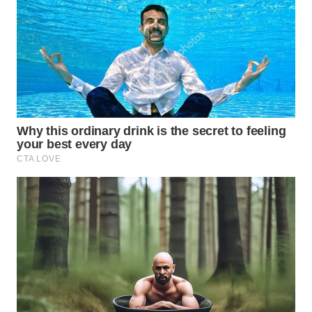
WN
SUMEDANG
WN
CIANJUR
WN
KEPULAUAN
SERIBU
WN
TANGERANG
WN
BINJAI
WN
CIREBON