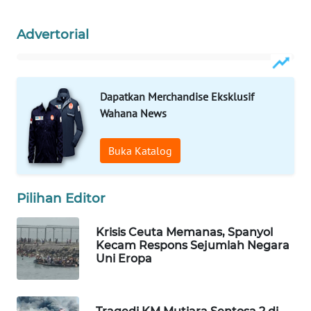
WAHANA
Advertorial
LISTRIK
WAHANA
TRAVEL
Dapatkan Merchandise Eksklusif
Wahana News
WAHANA
TV
Buka Katalog
WAHANANEWS
ID
Pilihan Editor
WAHANANEWS
Krisis Ceuta Memanas, Spanyol
CO ID
Kecam Respons Sejumlah Negara
Uni Eropa
WAHANANEWS
NET