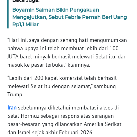
Baca Juga:
WN
Boyamin Saiman Bikin Pengakuan
BANTEN
Mengejutkan, Sebut Febrie Pernah Beri Uang
Rp1,1 Miliar
WN
NTT
“Hari ini, saya dengan senang hati mengumumkan
bahwa upaya ini telah membuat lebih dari 100
WN
JUTA barel minyak berhasil melewati Selat itu, dan
KEPRI
masuk ke pasar terbuka,” klaimnya.
WN
“Lebih dari 200 kapal komersial telah berhasil
PAPUA
melewati Selat itu dengan selamat,” sambung
Trump.
WN
PAPUA
Iran
sebelumnya diketahui membatasi akses di
BARAT
Selat Hormuz sebagai respons atas serangan
besar-besaran yang dilancarkan Amerika Serikat
WN
RIAU
dan Israel sejak akhir Februari 2026.