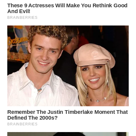
TAPANULI
TENGAH
WN DELI
SERDANG
WN
TEBING
TINGGI
WN
PAKPAK
WN
KARAWANG
WN
BEKASI