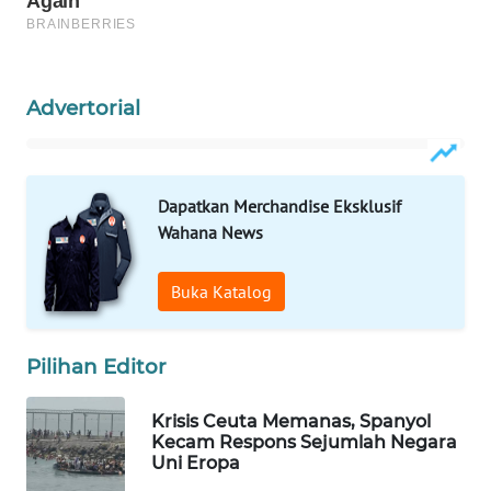
WAHANA
SPORT
Advertorial
WAHANA
UMKM
WAHANA
Dapatkan Merchandise Eksklusif
SELEB
Wahana News
WAHANA
Buka Katalog
PERSONA
WAHANA
Pilihan Editor
OTOMOTIF
Krisis Ceuta Memanas, Spanyol
WAHANA
Kecam Respons Sejumlah Negara
HEALTH
Uni Eropa