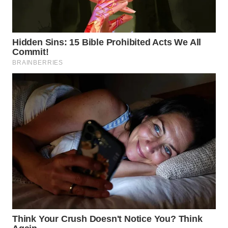
WAHANA
LISTRIK
WAHANA
TRAVEL
WAHANA
TV
WAHANANEWS
ID
WAHANANEWS
CO ID
WAHANANEWS
NET