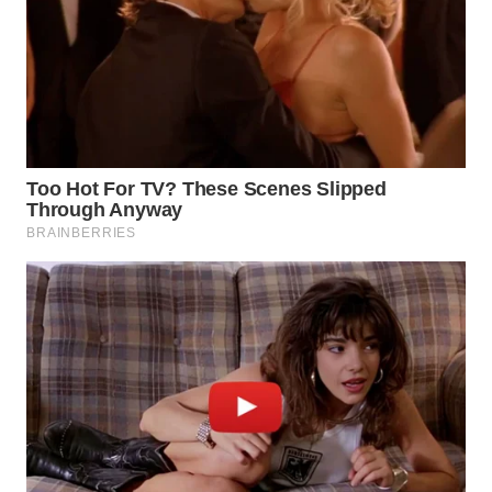
WN
SUMEDANG
WN
CIANJUR
WN
KEPULAUAN
SERIBU
WN
TANGERANG
WN
BINJAI
WN
CIREBON