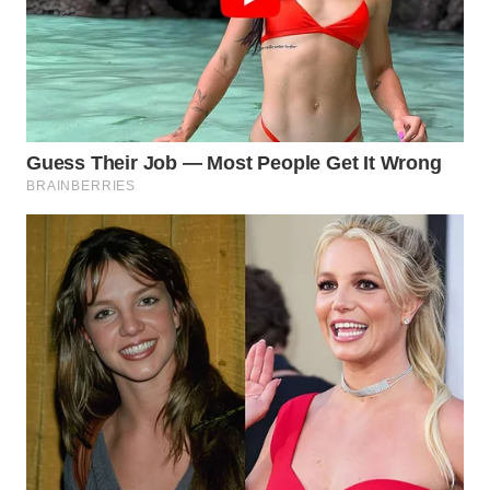
WN
MALUKU
WN
MALUT
WN
DAIRI
WN
DANAU
TOBA
WN
NIAS
WN
LANGKAT