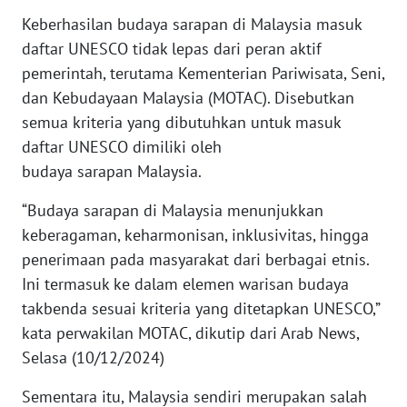
WN
Keberhasilan budaya sarapan di Malaysia masuk
BANTEN
daftar UNESCO tidak lepas dari peran aktif
pemerintah, terutama Kementerian Pariwisata, Seni,
WN
dan Kebudayaan Malaysia (MOTAC). Disebutkan
NTT
semua kriteria yang dibutuhkan untuk masuk
daftar UNESCO dimiliki oleh
WN
KEPRI
budaya sarapan Malaysia.
“Budaya sarapan di Malaysia menunjukkan
WN
keberagaman, keharmonisan, inklusivitas, hingga
PAPUA
penerimaan pada masyarakat dari berbagai etnis.
Ini termasuk ke dalam elemen warisan budaya
WN
PAPUA
takbenda sesuai kriteria yang ditetapkan UNESCO,”
BARAT
kata perwakilan MOTAC, dikutip dari Arab News,
Selasa (10/12/2024)
WN
RIAU
Sementara itu, Malaysia sendiri merupakan salah