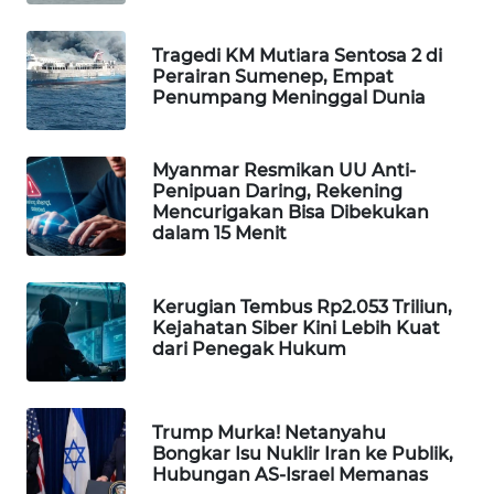
WAHANA
DESA
Tragedi KM Mutiara Sentosa 2 di
WISATA
Perairan Sumenep, Empat
Penumpang Meninggal Dunia
LAPAK
WAHANA
Myanmar Resmikan UU Anti-
Penipuan Daring, Rekening
Wahana
Mencurigakan Bisa Dibekukan
Network
dalam 15 Menit
KONSUMEN
Kerugian Tembus Rp2.053 Triliun,
LISTRIK
Kejahatan Siber Kini Lebih Kuat
dari Penegak Hukum
MASYARAKAT
KELISTRIKAN
Trump Murka! Netanyahu
WALINKI
Bongkar Isu Nuklir Iran ke Publik,
ID
Hubungan AS-Israel Memanas