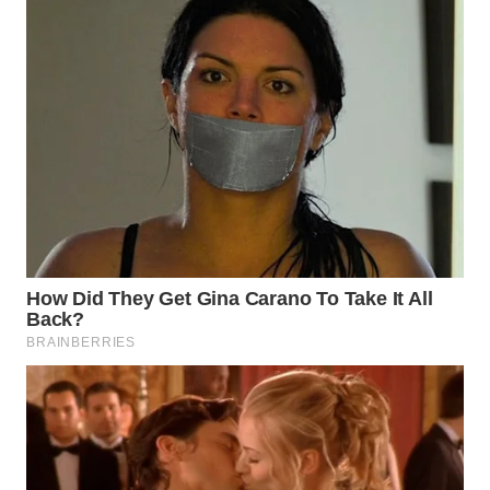
WN
BOGOR
WN
DEPOK
WN
TAPANULI
UTARA
WN
SAMOSIR
WN
PADANG
LAWAS