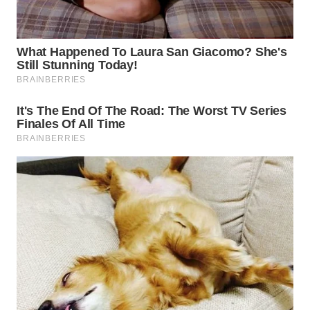
WN
INDRAMAYU
WN
KUNINGAN
WN
MAJALENGKA
WN
SUBANG
WN
SUKABUMI
WN
PURWAKARTA