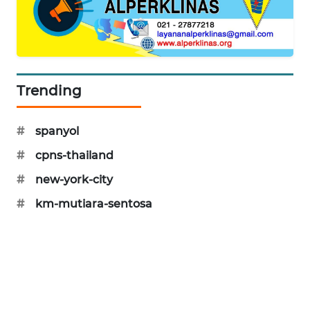
SIBARAGAS
NEWS
METRO
SIANTAR
Trending
NEWS
#
spanyol
METRO
MEDAN
#
cpns-thailand
NEWS
#
new-york-city
METRO
#
km-mutiara-sentosa
JAKARTA
NEWS
KRT
NEWS