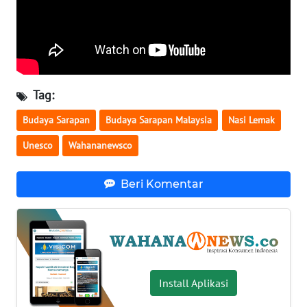
WN
BABEL
WN
SUMBAR
Tag:
Budaya Sarapan
Budaya Sarapan Malaysia
Nasi Lemak
WN
SUMSEL
Unesco
Wahananewsco
WN
Beri Komentar
BENGKULU
WN
LAMPUNG
WN
Install Aplikasi
JATENG