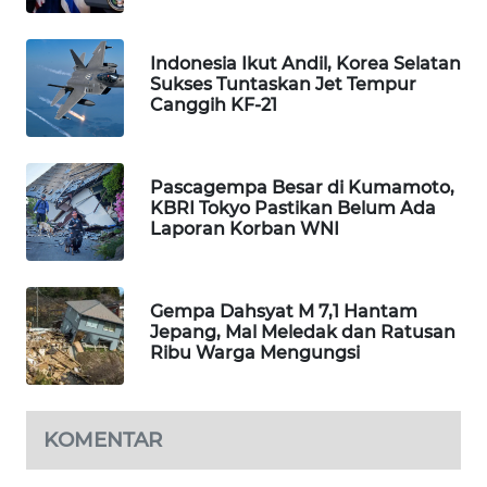
MAWAKA
ID
Indonesia Ikut Andil, Korea Selatan
Sukses Tuntaskan Jet Tempur
Canggih KF-21
MARTABAT
NET
Pascagempa Besar di Kumamoto,
PLN
KBRI Tokyo Pastikan Belum Ada
WATCH
Laporan Korban WNI
MKLI
Gempa Dahsyat M 7,1 Hantam
Jepang, Mal Meledak dan Ratusan
LPKKI
Ribu Warga Mengungsi
LKKI
KOMENTAR
KOPEKLIN