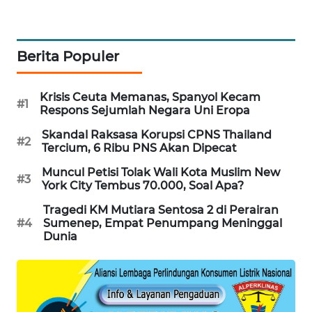
PORTAL
KONSUMEN
Berita Populer
FORWAMKI
Krisis Ceuta Memanas, Spanyol Kecam
ALPERKLINAS
#1
Respons Sejumlah Negara Uni Eropa
Skandal Raksasa Korupsi CPNS Thailand
FORJASIDA
#2
Tercium, 6 Ribu PNS Akan Dipecat
Muncul Petisi Tolak Wali Kota Muslim New
TAMBANG
#3
York City Tembus 70.000, Soal Apa?
NEWS
Tragedi KM Mutiara Sentosa 2 di Perairan
#4
Sumenep, Empat Penumpang Meninggal
SITUNGIR
Dunia
NEWS
SIDIKALANG
NEWS