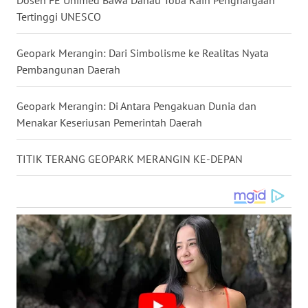
WN
Tertinggi UNESCO
KALTARA
Geopark Merangin: Dari Simbolisme ke Realitas Nyata
WN
Pembangunan Daerah
KALSEL
Geopark Merangin: Di Antara Pengakuan Dunia dan
WN
Menakar Keseriusan Pemerintah Daerah
KALTIM
TITIK TERANG GEOPARK MERANGIN KE-DEPAN
WN
SULSEL
WN
GORONTALO
WN
SULUT