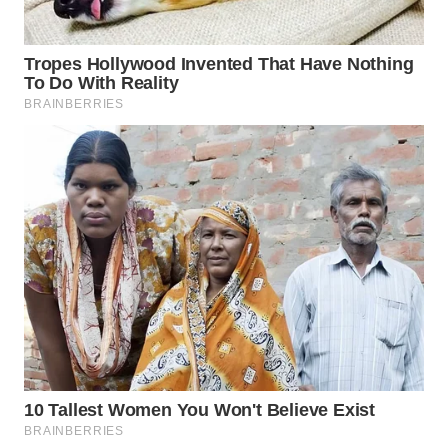
WN
PRIANGAN
TIMUR
WN
SEMARANG
WN
SOLO
WN
BOROBUDUR
WN
MADURA
WN
SURABAYA