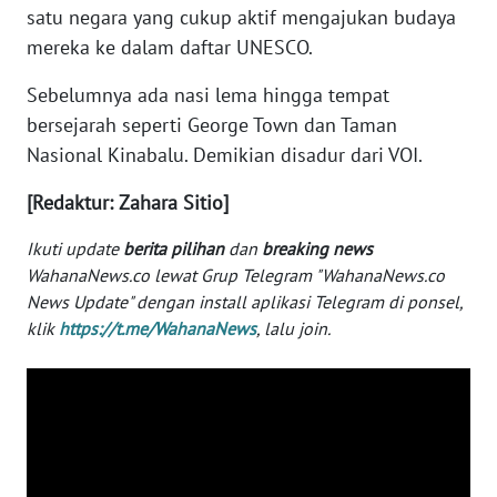
satu negara yang cukup aktif mengajukan budaya
WN
mereka ke dalam daftar UNESCO.
SERAMBI
Sebelumnya ada nasi lema hingga tempat
WN
bersejarah seperti George Town dan Taman
JAMBI
Nasional Kinabalu. Demikian disadur dari VOI.
[Redaktur: Zahara Sitio]
WN
SULTRA
Ikuti update
berita pilihan
dan
breaking news
WahanaNews.co lewat Grup Telegram "WahanaNews.co
WN
News Update" dengan install aplikasi Telegram di ponsel,
NTB
klik
https://t.me/WahanaNews
, lalu join.
WN
SULTENG
WN
SULBAR