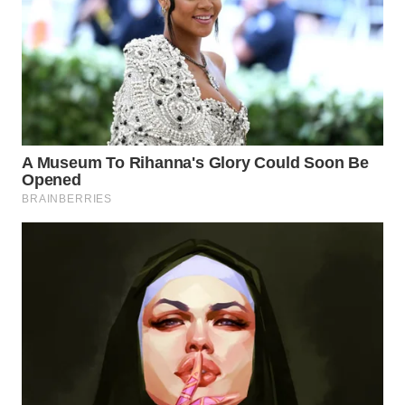
Wahana
Media
Group
WAHANA
NEWS
WAHANA
TANI
WAHANA
ADVOKAT
WAHANA
INFRASTRUKTUR
WAHANA
KONSUMEN