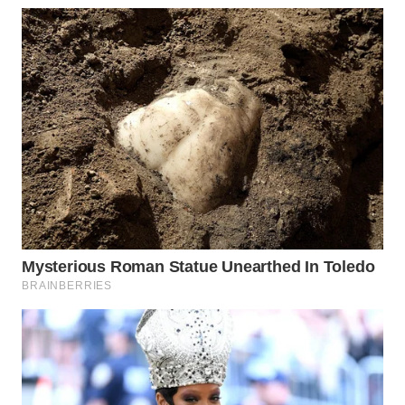
WN
NATUNA
WN
BINTAN
WN
MANDALIKA
WN
LIKUPANG
WN
LABUANBAJO
WN
BORNEO