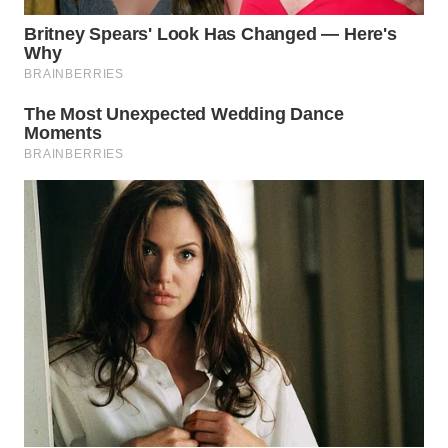
WN
TAPANULI
SELATAN
WN
TANJUNG
LESUNG
WN
KARO
WN
SIMALUNGUN
WN
LABUHANBATU
WN