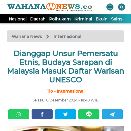
Nasional
Daerah
Polhukam
Kriminal
Ekuin
Sains-Te
WAHANA
Tutup
TV
Wahana News
Internasional
NASIONAL
Dianggap Unsur Pemersatu
Etnis, Budaya Sarapan di
DAERAH
Malaysia Masuk Daftar Warisan
UNESCO
POLHUKAM
Tio - Internasional
Selasa, 10 Desember 2024 - 18:40 WIB
KRIMINAL
EKUIN