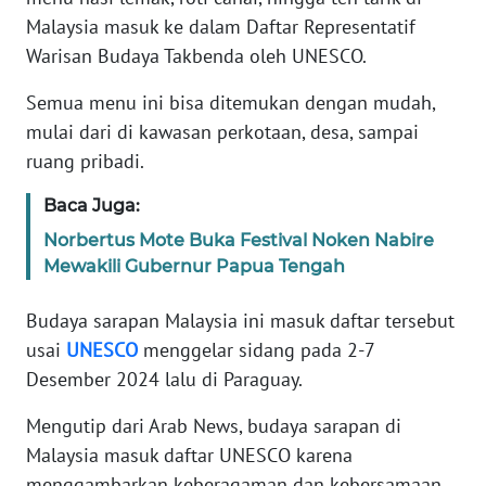
Informasi
Malaysia masuk ke dalam Daftar Representatif
Warisan Budaya Takbenda oleh UNESCO.
INDEKS
BERITA
Semua menu ini bisa ditemukan dengan mudah,
mulai dari di kawasan perkotaan, desa, sampai
KONTAK
KAMI
ruang pribadi.
Baca Juga:
INFO
IKLAN
‎Norbertus Mote Buka Festival Noken Nabire
Mewakili Gubernur Papua Tengah
TENTANG
Budaya sarapan Malaysia ini masuk daftar tersebut
KAMI
usai
UNESCO
menggelar sidang pada 2-7
PEDOMAN
Desember 2024 lalu di Paraguay.
MEDIA
SIBER
Mengutip dari Arab News, budaya sarapan di
Malaysia masuk daftar UNESCO karena
REDAKSI
menggambarkan keberagaman dan kebersamaan.