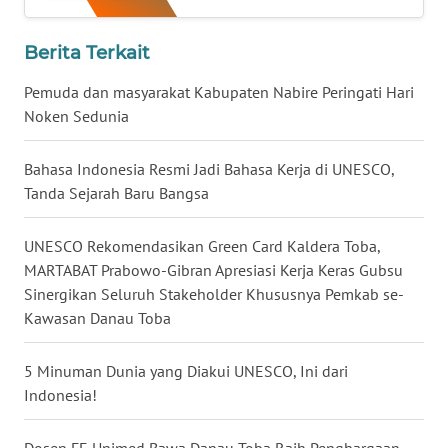
WN
NUSANTARA
Berita Terkait
‎Pemuda dan masyarakat Kabupaten Nabire Peringati Hari
WN
Noken Sedunia
JOGJA
Bahasa Indonesia Resmi Jadi Bahasa Kerja di UNESCO,
WN
Tanda Sejarah Baru Bangsa
JATIM
UNESCO Rekomendasikan Green Card Kaldera Toba,
WN
BALI
MARTABAT Prabowo-Gibran Apresiasi Kerja Keras Gubsu
Sinergikan Seluruh Stakeholder Khususnya Pemkab se-
Kawasan Danau Toba
WN
KALBAR
5 Minuman Dunia yang Diakui UNESCO, Ini dari
Indonesia!
WN
KALTENG
Dosen FE Unimed Bawa Danau Toba Raih Penghargaan