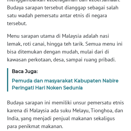
Budaya sarapan tersebut dianggap sebagai salah
KARIR
satu wadah pemersatu antar etnis di negara
tersebut.
DISCLAIMER
Menu sarapan utama di Malaysia adalah nasi
lemak, roti canai, hingga teh tarik. Semua menu ini
Wahana
News
bisa ditemukan dengan mudah, mulai dari di
Regional
kawasan perkotaan, desa, sampai ruang pribadi.
WN
Baca Juga:
SUMUT
‎Pemuda dan masyarakat Kabupaten Nabire
Peringati Hari Noken Sedunia
WN
JAKARTA
Budaya sarapan ini memiliki unsur pemersatu etnis
karena di Malaysia ada suku Melayu, Tionghoa, dan
WN
India, yang menjadi penjual makanan sekaligus
JABAR
para penikmat makanan.