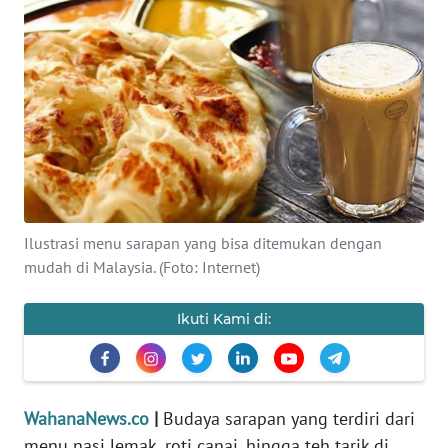
SAINS-TEKNO
KESEHATAN
INTERNASIONAL
SERBA-SERBI
PENDIDIKAN
Ilustrasi menu sarapan yang bisa ditemukan dengan
mudah di Malaysia. (Foto: Internet)
OLAHRAGA
Ikuti Kami di:
OPINI
EDITORIAL
WahanaNews.co
|
Budaya sarapan yang terdiri dari
menu nasi lemak, roti canai, hingga teh tarik di