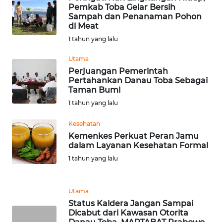
Pemkab Toba Gelar Bersih
Sampah dan Penanaman Pohon
WN
di Meat
SERAMBI
1 tahun yang lalu
WN
Utama
JAMBI
Perjuangan Pemerintah
Pertahankan Danau Toba Sebagai
Taman Bumi
WN
SULTRA
1 tahun yang lalu
Kesehatan
WN
Kemenkes Perkuat Peran Jamu
NTB
dalam Layanan Kesehatan Formal
1 tahun yang lalu
WN
SULTENG
Utama
WN
Status Kaldera Jangan Sampai
SULBAR
Dicabut dari Kawasan Otorita