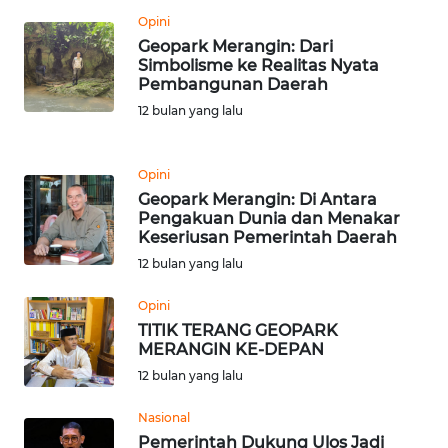
Opini
Geopark Merangin: Dari
KARIR
Simbolisme ke Realitas Nyata
Pembangunan Daerah
DISCLAIMER
12 bulan yang lalu
Wahana
News
Opini
Regional
Geopark Merangin: Di Antara
Pengakuan Dunia dan Menakar
Keseriusan Pemerintah Daerah
WN
SUMUT
12 bulan yang lalu
Opini
WN
TITIK TERANG GEOPARK
JAKARTA
MERANGIN KE-DEPAN
12 bulan yang lalu
WN
JABAR
Nasional
Pemerintah Dukung Ulos Jadi