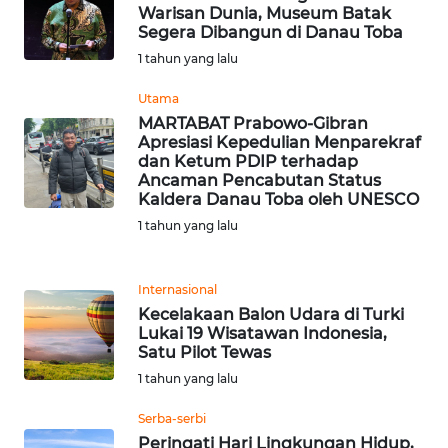
Warisan Dunia, Museum Batak
WN
Segera Dibangun di Danau Toba
BANTEN
1 tahun yang lalu
WN
Utama
NTT
MARTABAT Prabowo-Gibran
Apresiasi Kepedulian Menparekraf
dan Ketum PDIP terhadap
WN
Ancaman Pencabutan Status
KEPRI
Kaldera Danau Toba oleh UNESCO
1 tahun yang lalu
WN
PAPUA
Internasional
WN
Kecelakaan Balon Udara di Turki
Lukai 19 Wisatawan Indonesia,
PAPUA
Satu Pilot Tewas
BARAT
1 tahun yang lalu
WN
Serba-serbi
RIAU
Peringati Hari Lingkungan Hidup,