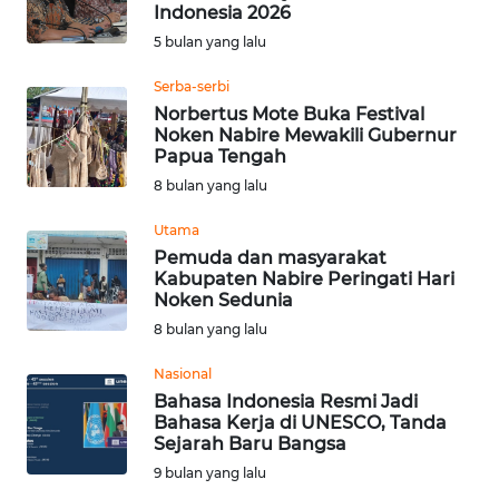
SAINS-TEKNO
Indonesia 2026
5 bulan yang lalu
KESEHATAN
Serba-serbi
‎Norbertus Mote Buka Festival
Noken Nabire Mewakili Gubernur
INTERNASIONAL
Papua Tengah
8 bulan yang lalu
SERBA-SERBI
Utama
‎Pemuda dan masyarakat
PENDIDIKAN
Kabupaten Nabire Peringati Hari
Noken Sedunia
OLAHRAGA
8 bulan yang lalu
Nasional
OPINI
Bahasa Indonesia Resmi Jadi
Bahasa Kerja di UNESCO, Tanda
Sejarah Baru Bangsa
EDITORIAL
9 bulan yang lalu