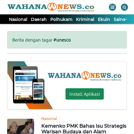
Nasional
Daerah
Polhukam
Kriminal
Ekuin
Sains-Te
WAHANA
Tutup
TV
Berita dengan tagar
#unesco
NASIONAL
DAERAH
POLHUKAM
Install Aplikasi
KRIMINAL
Nasional
EKUIN
Kemenko PMK Bahas Isu Strategis
Warisan Budaya dan Alam