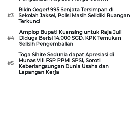
WN
Bikin Geger! 995 Senjata Tersimpan di
KALTARA
#3
Sekolah Jaksel, Polisi Masih Selidiki Ruangan
Terkunci
WN
Amplop Bupati Kuansing untuk Raja Juli
KALSEL
#4
Diduga Berisi 14.000 SGD, KPK Temukan
Selisih Pengembalian
WN
Toga Sihite Sedunia dapat Apresiasi di
KALTIM
Munas VIII FSP PPMI SPSI, Soroti
#5
Keberlangsungan Dunia Usaha dan
Lapangan Kerja
WN
SULSEL
WN
GORONTALO
WN
SULUT