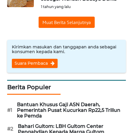
1 tahun yang lalu
WN
NUSANTARA
Muat Berita Selanjutnya
WN
JOGJA
Kirimkan masukan dan tanggapan anda sebagai
WN
konsumen kepada kami.
JATIM
Suara Pembaca
WN
BALI
Berita Populer
WN
KALBAR
Bantuan Khusus Gaji ASN Daerah,
#1
Pemerintah Pusat Kucurkan Rp22,5 Triliun
ke Pemda
WN
KALTENG
Bahari Gultom: LBH Gultom Center
#2
Pengabdian Kepada Marga Gultom