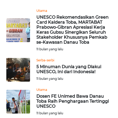
Informasi
Utama
INDEKS
UNESCO Rekomendasikan Green
BERITA
Card Kaldera Toba, MARTABAT
Prabowo-Gibran Apresiasi Kerja
Keras Gubsu Sinergikan Seluruh
KONTAK
Stakeholder Khususnya Pemkab
KAMI
se-Kawasan Danau Toba
11 bulan yang lalu
INFO
IKLAN
Serba-serbi
5 Minuman Dunia yang Diakui
UNESCO, Ini dari Indonesia!
TENTANG
KAMI
11 bulan yang lalu
Utama
PEDOMAN
Dosen FE Unimed Bawa Danau
MEDIA
Toba Raih Penghargaan Tertinggi
SIBER
UNESCO
11 bulan yang lalu
REDAKSI