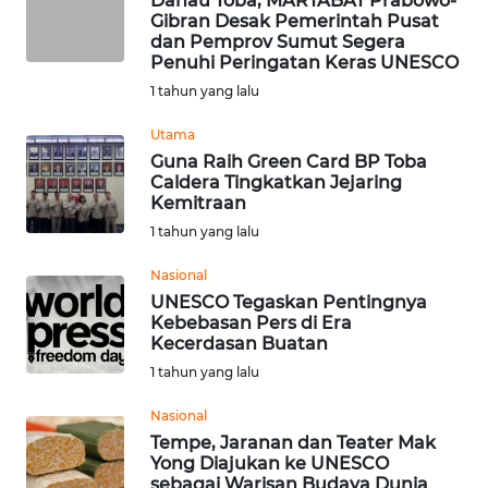
Danau Toba, MARTABAT Prabowo-
Gibran Desak Pemerintah Pusat
WN
dan Pemprov Sumut Segera
BABEL
Penuhi Peringatan Keras UNESCO
1 tahun yang lalu
WN
SUMBAR
Utama
Guna Raih Green Card BP Toba
Caldera Tingkatkan Jejaring
WN
Kemitraan
SUMSEL
1 tahun yang lalu
WN
Nasional
BENGKULU
UNESCO Tegaskan Pentingnya
Kebebasan Pers di Era
Kecerdasan Buatan
WN
1 tahun yang lalu
LAMPUNG
Nasional
WN
Tempe, Jaranan dan Teater Mak
JATENG
Yong Diajukan ke UNESCO
sebagai Warisan Budaya Dunia