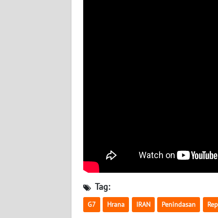
BABEL
WN
SUMBAR
WN
SUMSEL
WN
BENGKULU
WN
LAMPUNG
WN
JATENG
Tag:
G7
Hrana
IRAN
Penindasan
Rep
WN