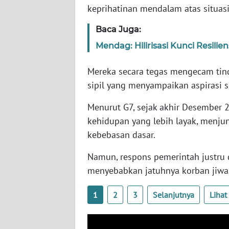
keprihatinan mendalam atas situa
SERAMBI
Baca Juga:
WN
JAMBI
Mendag: Hilirisasi Kunci Resilie
Mereka secara tegas mengecam ti
WN
SULTRA
sipil yang menyampaikan aspirasi s
Menurut G7, sejak akhir Desember 2
WN
kehidupan yang lebih layak, menju
NTB
kebebasan dasar.
WN
Namun, respons pemerintah justru
SULTENG
menyebabkan jatuhnya korban jiwa 
WN
1
2
3
Selanjutnya
Liha
SULBAR
WN