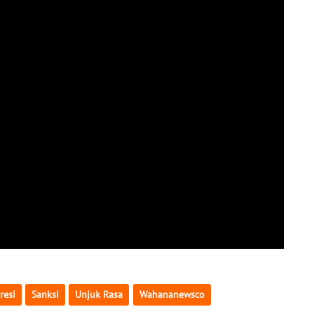
resi
Sanksi
Unjuk Rasa
Wahananewsco