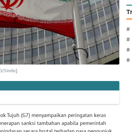
T
#
#
#
#
O/Sindo].
ok Tujuh (G7) menyampaikan peringatan keras
enerapan sanksi tambahan apabila pemerintah
enindasan secara brutal terhadap para pengunjuk