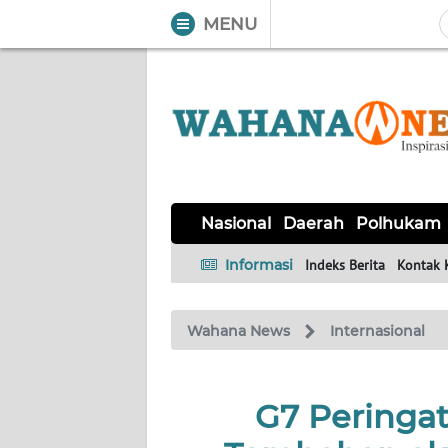
MENU
WAHANA
Tutup
TV
NASIONAL
DAERAH
POLHUKAM
KRIMINAL
EKUIN
SAINS-
KESEHATAN
INTERNASIONAL
Nasional
Daerah
Polhukam
TEKNO
Informasi
Indeks Berita
Kontak 
SERBA-
PENDIDIKAN
OLAHRAGA
OPINI
SERBI
Wahana News
Internasional
EDITORIAL
G7 Peringat
Informasi