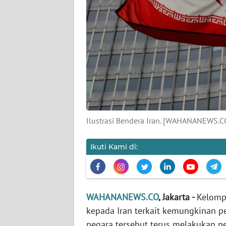
KARIR
DISCLAIMER
Wahana
News
Regional
WN
SUMUT
Ilustrasi Bendera Iran. [WAHANANEWS.C
WN
Ikuti Kami di:
JAKARTA
WN
JABAR
WAHANANEWS.CO
, Jakarta -
Kelomp
kepada Iran terkait kemungkinan p
WN
negara tersebut terus melakukan p
BANTEN