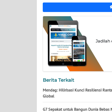
NUSANTARA
WN
JOGJA
WN
JATIM
Jadilah
WN
BALI
WN
KALBAR
Berita Terkait
WN
Mendag: Hilirisasi Kunci Resiliensi Rant
KALTENG
Global
WN
G7 Sepakat untuk Bangun Dunia Bebas N