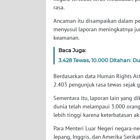
rasa.
WN
Ancaman itu disampaikan dalam per
NTT
menyusul laporan meningkatnya jum
keamanan.
WN
KEPRI
Baca Juga:
3.428 Tewas, 10.000 Ditahan: D
WN
PAPUA
Berdasarkan data Human Rights Act
2.403 pengunjuk rasa tewas sejak 
WN
PAPUA
Sementara itu, laporan lain yang 
BARAT
dunia telah melampaui 3.000 oran
lebih tinggi karena keterbatasan ak
WN
RIAU
Para Menteri Luar Negeri negara-n
Jepang, Inggris, dan Amerika Serik
WN