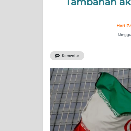
Tambahan aki
INDEKS
BERITA
KONTAK
Heri P
KAMI
Minggu,
INFO
IKLAN
Komentar
TENTANG
KAMI
PEDOMAN
MEDIA
SIBER
REDAKSI