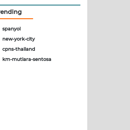
rending
spanyol
new-york-city
cpns-thailand
km-mutiara-sentosa