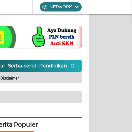
NETWORK
al
Serba-serbi
Pendidikan
Olahraga
Opini
Editoria
Disclaimer
erita Populer