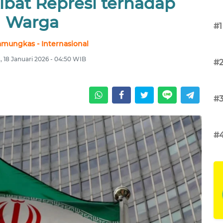
bat Represi terhadap
Warga
#1
amungkas - Internasional
 18 Januari 2026 - 04:50 WIB
#
#
#