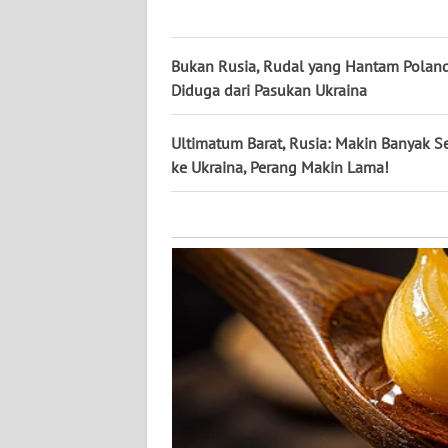
KALTARA
WN
Bukan Rusia, Rudal yang Hantam Polan
KALSEL
Diduga dari Pasukan Ukraina
WN
Ultimatum Barat, Rusia: Makin Banyak S
KALTIM
ke Ukraina, Perang Makin Lama!
WN
SULSEL
WN
GORONTALO
WN
SULUT
WN
MALUKU