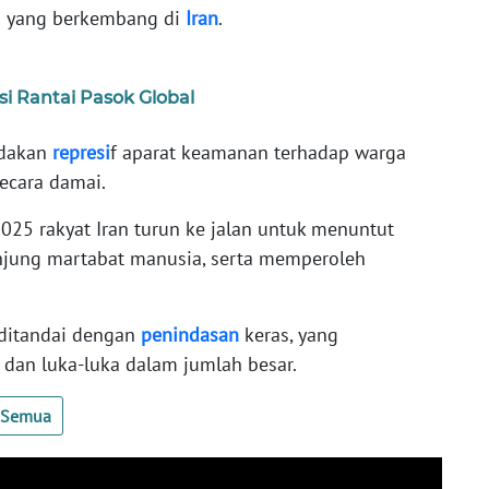
si yang berkembang di
Iran
.
nsi Rantai Pasok Global
ndakan
represi
f aparat keamanan terhadap warga
ecara damai.
025 rakyat Iran turun ke jalan untuk menuntut
njung martabat manusia, serta memperoleh
 ditandai dengan
penindasan
keras, yang
dan luka-luka dalam jumlah besar.
t Semua