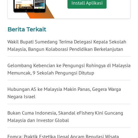
Install Aplikasi
WN
BABEL
Berita Terkait
WN
SUMBAR
Wakil Bupati Sumedang Terima Delegasi Kepala Sekolah
Malaysia, Bangun Kolaborasi Pendidikan Berkelanjutan
WN
SUMSEL
Gelombang Kebencian ke Pengungsi Rohingya di Malaysia
Memuncak, 9 Sekolah Pengungsi Ditutup
WN
BENGKULU
Hubungan AS ke Malaysia Makin Panas, Gegera Warga
Negara Israel
WN
LAMPUNG
Bukan Cuma Indonesia, Skandal eFishery Kini Guncang
Malaysia dan Investor Global
WN
JATENG
Fomca: Praktik Estetika Ilegal Ancam Reputasi Wisata