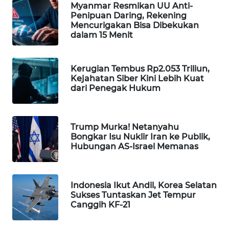
Myanmar Resmikan UU Anti-
WAHANA
Penipuan Daring, Rekening
DESA
Mencurigakan Bisa Dibekukan
WISATA
dalam 15 Menit
LAPAK
Kerugian Tembus Rp2.053 Triliun,
WAHANA
Kejahatan Siber Kini Lebih Kuat
dari Penegak Hukum
Wahana
Network
Trump Murka! Netanyahu
KONSUMEN
Bongkar Isu Nuklir Iran ke Publik,
LISTRIK
Hubungan AS-Israel Memanas
MASYARAKAT
KELISTRIKAN
Indonesia Ikut Andil, Korea Selatan
Sukses Tuntaskan Jet Tempur
Canggih KF-21
WALINKI
ID