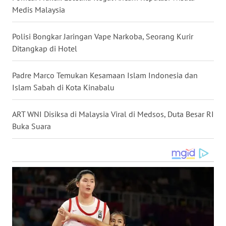
Medis Malaysia
WN
NUSANTARA
Polisi Bongkar Jaringan Vape Narkoba, Seorang Kurir
Ditangkap di Hotel
WN
JOGJA
Padre Marco Temukan Kesamaan Islam Indonesia dan
Islam Sabah di Kota Kinabalu
WN
JATIM
ART WNI Disiksa di Malaysia Viral di Medsos, Duta Besar RI
WN
Buka Suara
BALI
WN
KALBAR
WN
KALTENG