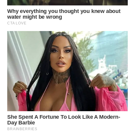
Wahana
Media
Group
WAHANA
NEWS
WAHANA
TANI
WAHANA
ADVOKAT
WAHANA
INFRASTRUKTUR
WAHANA
KONSUMEN