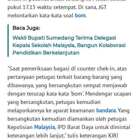
pukul 17.15 waktu setempat. Di sana, JGT
melontarkan kata-kata soal
bom
.
KARIR
Baca Juga:
DISCLAIMER
Wakil Bupati Sumedang Terima Delegasi
Kepala Sekolah Malaysia, Bangun Kolaborasi
Wahana
Pendidikan Berkelanjutan
News
Regional
"Saat pemeriksaan bagasi di counter chek-in, atas
WN
pertanyaan petugas terkait barang-barang yang
SUMUT
dibawanya, yang bersangkutan sempat menjawab
dengan terucap kata-kata 'bom'. Mendengar ucapan
WN
yang bersangkutan, petugas kemudian
JAKARTA
melaporkannya ke aparat keamanan
bandara
. Yang
bersangkutan kemudian diamankan oleh petugas
WN
Kepolisian
Malaysia
, IPD Barat Daya untuk dimintai
JABAR
keterangan lebih lanjut," tulis keterangan KJRI