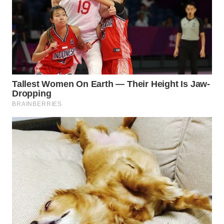
WN
KALTARA
WN
KALSEL
WN
KALTIM
WN
SULSEL
WN
GORONTALO
WN
SULUT