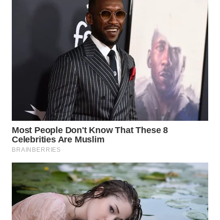
WN
INDRAMAYU
WN
KUNINGAN
WN
MAJALENGKA
WN
SUBANG
WN
SUKABUMI
WN
PURWAKARTA