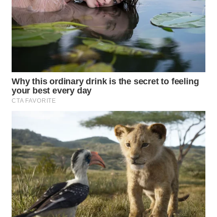
WN
PRIANGAN
TIMUR
WN
SEMARANG
WN
SOLO
WN
BOROBUDUR
WN
MADURA
WN
SURABAYA