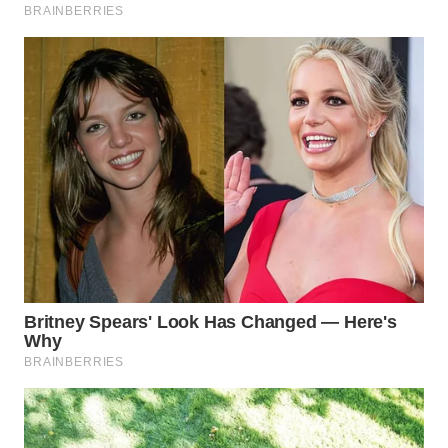
WN
TAPANULI
SELATAN
WN
TANJUNG
LESUNG
WN
KARO
WN
SIMALUNGUN
WN
LABUHANBATU
WN