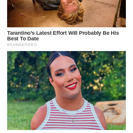
WN
BOGOR
WN
DEPOK
WN
TAPANULI
UTARA
WN
SAMOSIR
WN
PADANG
LAWAS