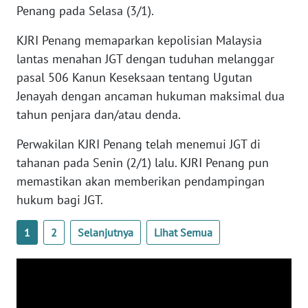
Penang pada Selasa (3/1).
WN
BANTEN
KJRI Penang memaparkan kepolisian Malaysia
lantas menahan JGT dengan tuduhan melanggar
WN
pasal 506 Kanun Keseksaan tentang Ugutan
NTT
Jenayah dengan ancaman hukuman maksimal dua
tahun penjara dan/atau denda.
WN
KEPRI
Perwakilan KJRI Penang telah menemui JGT di
tahanan pada Senin (2/1) lalu. KJRI Penang pun
WN
PAPUA
memastikan akan memberikan pendampingan
hukum bagi JGT.
WN
PAPUA
1
2
Selanjutnya
Lihat Semua
BARAT
WN
RIAU