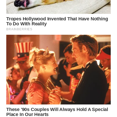
WN
MALUKU
WN
MALUT
WN
DAIRI
WN
DANAU
TOBA
WN
NIAS
WN
LANGKAT