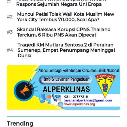
#1
Respons Sejumlah Negara Uni Eropa
PORTAL
KONSUMEN
Muncul Petisi Tolak Wali Kota Muslim New
#2
York City Tembus 70.000, Soal Apa?
FORWAMKI
Skandal Raksasa Korupsi CPNS Thailand
#3
Tercium, 6 Ribu PNS Akan Dipecat
ALPERKLINAS
Tragedi KM Mutiara Sentosa 2 di Perairan
#4
Sumenep, Empat Penumpang Meninggal
Dunia
FORJASIDA
TAMBANG
NEWS
SITUNGIR
NEWS
SIDIKALANG
NEWS
Trending