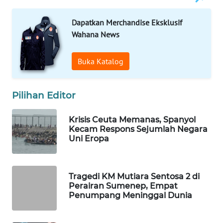
WAHANA
Dapatkan Merchandise Eksklusif
SPORT
Wahana News
WAHANA
UMKM
Buka Katalog
WAHANA
Pilihan Editor
SELEB
Krisis Ceuta Memanas, Spanyol
WAHANA
Kecam Respons Sejumlah Negara
PERSONA
Uni Eropa
WAHANA
OTOMOTIF
Tragedi KM Mutiara Sentosa 2 di
Perairan Sumenep, Empat
Penumpang Meninggal Dunia
WAHANA
HEALTH