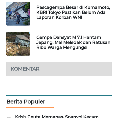
Pascagempa Besar di Kumamoto,
MAWAKA
KBRI Tokyo Pastikan Belum Ada
ID
Laporan Korban WNI
MARTABAT
NET
Gempa Dahsyat M 7,1 Hantam
Jepang, Mal Meledak dan Ratusan
Ribu Warga Mengungsi
PLN
WATCH
MKLI
KOMENTAR
LPKKI
LKKI
Berita Populer
KOPEKLIN
Krisis Ceuta Memanas, Spanyol Kecam