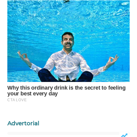
WAHANA
LISTRIK
WAHANA
TRAVEL
WAHANA
TV
WAHANANEWS
ID
WAHANANEWS
CO ID
WAHANANEWS
Advertorial
NET