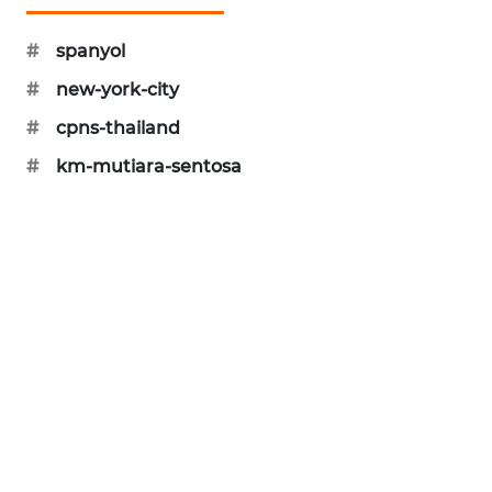
SIBARAGAS
#
spanyol
NEWS
#
new-york-city
METRO
#
cpns-thailand
SIANTAR
NEWS
#
km-mutiara-sentosa
METRO
MEDAN
NEWS
METRO
JAKARTA
NEWS
KRT
NEWS