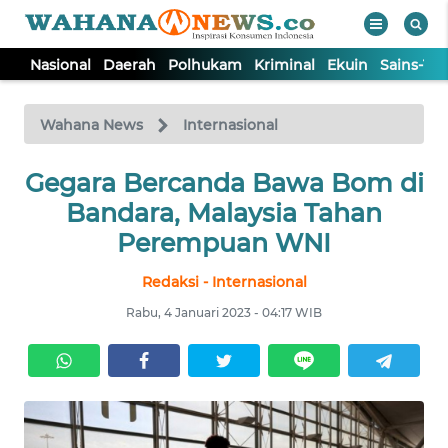
Nasional
Daerah
Polhukam
Kriminal
Ekuin
Sains-Te
WAHANA
Tutup
TV
Wahana News
Internasional
Gegara Bercanda Bawa Bom di
NASIONAL
Bandara, Malaysia Tahan
DAERAH
Perempuan WNI
Redaksi - Internasional
POLHUKAM
Rabu, 4 Januari 2023 - 04:17 WIB
KRIMINAL
EKUIN