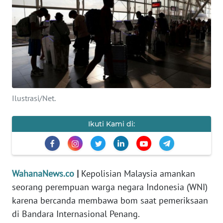
SAINS-TEKNO
KESEHATAN
INTERNASIONAL
SERBA-SERBI
Ilustrasi/Net.
PENDIDIKAN
Ikuti Kami di:
OLAHRAGA
OPINI
WahanaNews.co
|
Kepolisian Malaysia amankan
seorang perempuan warga negara Indonesia (WNI)
karena bercanda membawa bom saat pemeriksaan
EDITORIAL
di Bandara Internasional Penang.