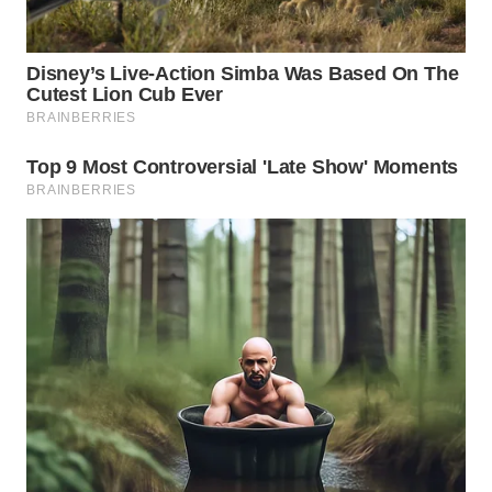
WN
NATUNA
WN
BINTAN
WN
MANDALIKA
WN
LIKUPANG
WN
LABUANBAJO
WN
BORNEO