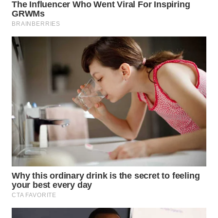
WN
SUMEDANG
WN
CIANJUR
WN
KEPULAUAN
SERIBU
WN
TANGERANG
WN
BINJAI
WN
CIREBON