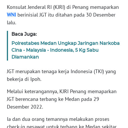
Informasi
Konsulat Jenderal RI (KJRI) di Penang memaparkan
WNI
berinisial JGT itu ditahan pada 30 Desember
INDEKS
BERITA
lalu.
Baca Juga:
KONTAK
KAMI
Polrestabes Medan Ungkap Jaringan Narkoba
Cina - Malaysia - Indonesia, 5 Kg Sabu
Diamankan
INFO
IKLAN
JGT merupakan tenaga kerja Indonesia (TKI) yang
TENTANG
bekerja di Ipoh.
KAMI
Melalui keterangannya, KJRI Penang memaparkan
JGT berencana terbang ke Medan pada 29
PEDOMAN
MEDIA
Desember 2022.
SIBER
Ia dan dua orang temannya melakukan proses
check-in pesawat untuk terbang ke Medan sekitar
REDAKSI