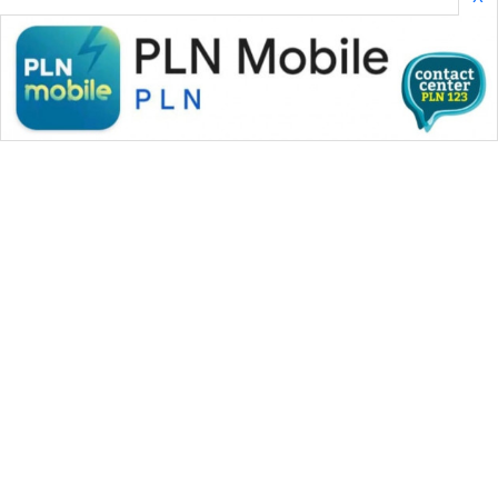
WAHANA MEDIA GROUP
|
|
|
WAHANA NEWS co
WAHANA TANI
WAHANA ADVOKAT
|
|
WAHANA INFRASTRUKTUR
WAHANA KONSUMEN
|
|
|
WAHANA LISTRIK
WAHANA TRAVEL
WAHANA TV