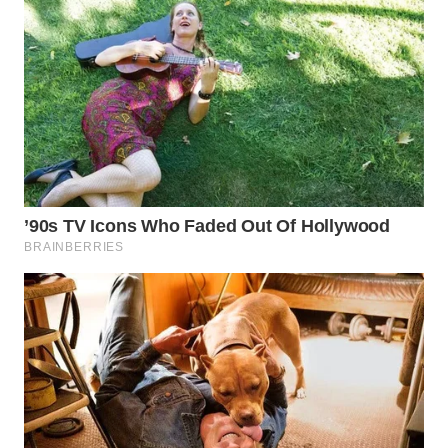
TAPANULI
TENGAH
WN DELI
SERDANG
WN
TEBING
TINGGI
WN
PAKPAK
WN
KARAWANG
WN
BEKASI