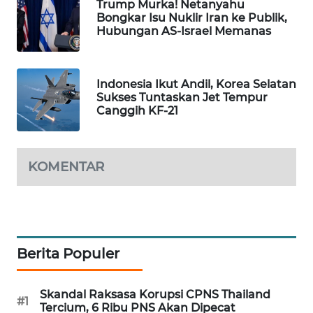
Trump Murka! Netanyahu
WAHANA
Bongkar Isu Nuklir Iran ke Publik,
DESA
Hubungan AS-Israel Memanas
WISATA
LAPAK
Indonesia Ikut Andil, Korea Selatan
WAHANA
Sukses Tuntaskan Jet Tempur
Canggih KF-21
Wahana
Network
KOMENTAR
KONSUMEN
LISTRIK
MASYARAKAT
KELISTRIKAN
Berita Populer
WALINKI
Skandal Raksasa Korupsi CPNS Thailand
ID
#1
Tercium, 6 Ribu PNS Akan Dipecat