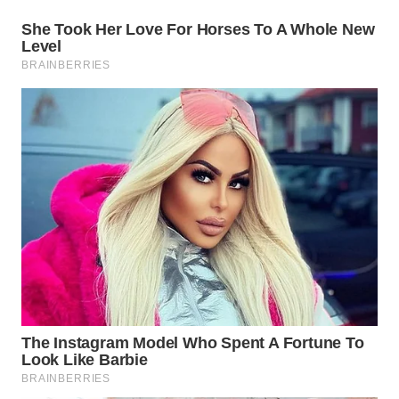
WN
NATUNA
WN
BINTAN
WN
MANDALIKA
WN
LIKUPANG
WN
LABUANBAJO
WN
BORNEO