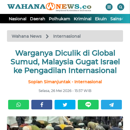
Nasional
Daerah
Polhukam
Kriminal
Ekuin
Sains-Te
WAHANA
Tutup
TV
Wahana News
Internasional
NASIONAL
Warganya Diculik di Global
Sumud, Malaysia Gugat Israel
DAERAH
ke Pengadilan Internasional
Sopian Simanjuntak - Internasional
POLHUKAM
Selasa, 26 Mei 2026 - 15:57 WIB
KRIMINAL
EKUIN