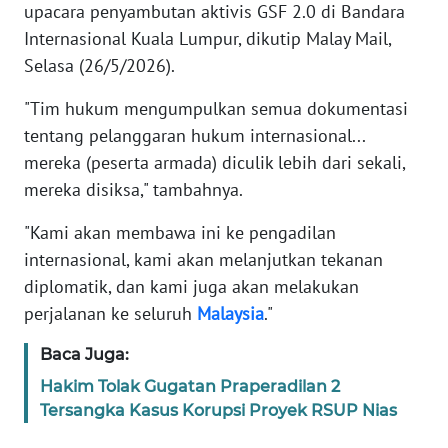
upacara penyambutan aktivis GSF 2.0 di Bandara
Internasional Kuala Lumpur, dikutip Malay Mail,
KARIR
Selasa (26/5/2026).
DISCLAIMER
"Tim hukum mengumpulkan semua dokumentasi
tentang pelanggaran hukum internasional...
Wahana
mereka (peserta armada) diculik lebih dari sekali,
News
mereka disiksa," tambahnya.
Regional
"Kami akan membawa ini ke pengadilan
WN
internasional, kami akan melanjutkan tekanan
SUMUT
diplomatik, dan kami juga akan melakukan
perjalanan ke seluruh
Malaysia
."
WN
JAKARTA
Baca Juga:
Hakim Tolak Gugatan Praperadilan 2
WN
Tersangka Kasus Korupsi Proyek RSUP Nias
JABAR