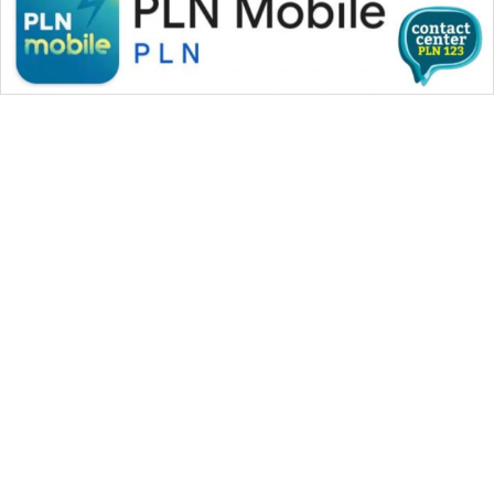
WAHANA MEDIA GROUP
|
|
|
WAHANA NEWS co
WAHANA TANI
WAHANA ADVOKAT
|
|
WAHANA INFRASTRUKTUR
WAHANA KONSUMEN
|
|
|
WAHANA LISTRIK
WAHANA TRAVEL
WAHANA TV
|
|
|
WAHANANEWS id
WAHANANEWS CO ID
WAHANANEWS NET
|
|
|
WAHANA SPORT ID
Wahana UMKM
Wahana Seleb