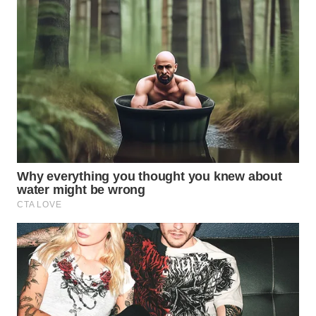
WN
KALTARA
WN
KALSEL
WN
KALTIM
WN
SULSEL
WN
GORONTALO
WN
SULUT