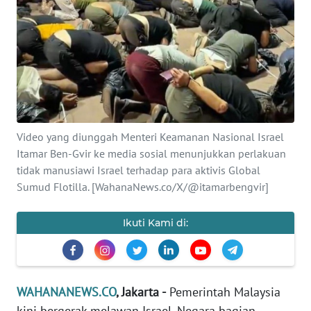
SAINS-TEKNO
KESEHATAN
INTERNASIONAL
SERBA-SERBI
Video yang diunggah Menteri Keamanan Nasional Israel
Itamar Ben-Gvir ke media sosial menunjukkan perlakuan
PENDIDIKAN
tidak manusiawi Israel terhadap para aktivis Global
Sumud Flotilla. [WahanaNews.co/X/@itamarbengvir]
OLAHRAGA
Ikuti Kami di:
OPINI
EDITORIAL
WAHANANEWS.CO
, Jakarta -
Pemerintah Malaysia
kini bergerak melawan Israel. Negara bagian