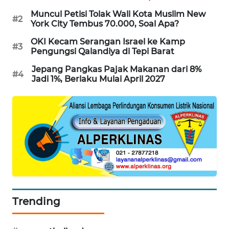
Muncul Petisi Tolak Wali Kota Muslim New
MAWAKA
#2
York City Tembus 70.000, Soal Apa?
ID
OKI Kecam Serangan Israel ke Kamp
#3
Pengungsi Qalandiya di Tepi Barat
MARTABAT
NET
Jepang Pangkas Pajak Makanan dari 8%
#4
Jadi 1%, Berlaku Mulai April 2027
PLN
WATCH
MKLI
LPKKI
LKKI
Trending
KOPEKLIN