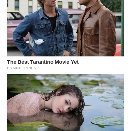
WN
BOGOR
WN
DEPOK
WN
TAPANULI
UTARA
WN
SAMOSIR
WN
PADANG
LAWAS