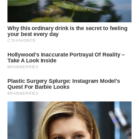
WN
SUMEDANG
WN
CIANJUR
WN
KEPULAUAN
SERIBU
WN
TANGERANG
WN
BINJAI
WN
CIREBON