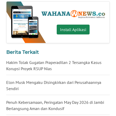
WN
BABEL
WN
Install Aplikasi
SUMBAR
WN
SUMSEL
Berita Terkait
Hakim Tolak Gugatan Praperadilan 2 Tersangka Kasus
WN
Korupsi Proyek RSUP Nias
BENGKULU
Elon Musk Mengaku Disingkirkan dari Perusahaannya
WN
Sendiri
LAMPUNG
Penuh Kebersamaan, Peringatan May Day 2026 di Jambi
WN
Berlangsung Aman dan Kondusif
JATENG