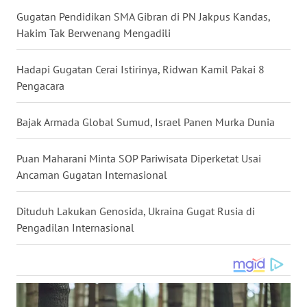
Gugatan Pendidikan SMA Gibran di PN Jakpus Kandas,
WN
NUSANTARA
Hakim Tak Berwenang Mengadili
WN
Hadapi Gugatan Cerai Istirinya, Ridwan Kamil Pakai 8
JOGJA
Pengacara
WN
Bajak Armada Global Sumud, Israel Panen Murka Dunia
JATIM
Puan Maharani Minta SOP Pariwisata Diperketat Usai
WN
Ancaman Gugatan Internasional
BALI
Dituduh Lakukan Genosida, Ukraina Gugat Rusia di
WN
Pengadilan Internasional
KALBAR
WN
KALTENG