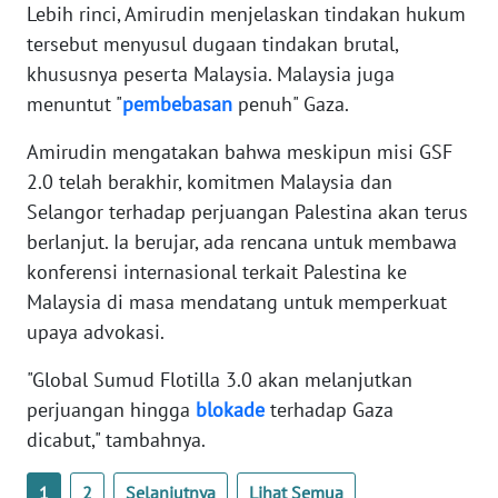
Lebih rinci, Amirudin menjelaskan tindakan hukum
WN
BANTEN
tersebut menyusul dugaan tindakan brutal,
khususnya peserta Malaysia. Malaysia juga
WN
menuntut "
pembebasan
penuh" Gaza.
NTT
Amirudin mengatakan bahwa meskipun misi GSF
2.0 telah berakhir, komitmen Malaysia dan
WN
KEPRI
Selangor terhadap perjuangan Palestina akan terus
berlanjut. Ia berujar, ada rencana untuk membawa
WN
konferensi internasional terkait Palestina ke
PAPUA
Malaysia di masa mendatang untuk memperkuat
upaya advokasi.
WN
PAPUA
"Global Sumud Flotilla 3.0 akan melanjutkan
BARAT
perjuangan hingga
blokade
terhadap Gaza
dicabut," tambahnya.
WN
RIAU
1
2
Selanjutnya
Lihat Semua