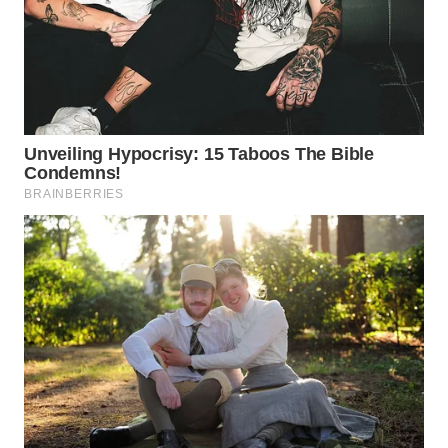
WN
MALUKU
WN
MALUT
WN
DAIRI
WN
DANAU
TOBA
WN
NIAS
WN
LANGKAT