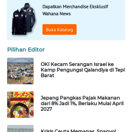
Dapatkan Merchandise Eksklusif
WAHANA
Wahana News
LISTRIK
Buka Katalog
WAHANA
TRAVEL
Pilihan Editor
WAHANA
TV
OKI Kecam Serangan Israel ke
Kamp Pengungsi Qalandiya di Tepi
WAHANANEWS
Barat
ID
WAHANANEWS
Jepang Pangkas Pajak Makanan
CO ID
dari 8% Jadi 1%, Berlaku Mulai April
2027
WAHANANEWS
NET
Krisis Ceuta Memanas, Spanyol