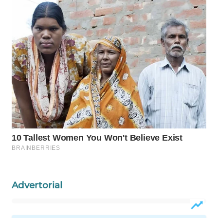
Wahana
Media
Group
WAHANA
NEWS
WAHANA
TANI
WAHANA
ADVOKAT
WAHANA
INFRASTRUKTUR
Advertorial
WAHANA
KONSUMEN