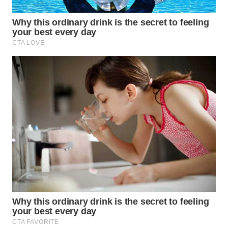
WN
PRIANGAN
TIMUR
WN
SEMARANG
WN
SOLO
WN
BOROBUDUR
WN
MADURA
WN
SURABAYA