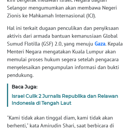
Informasi
Selangor mengumumkan akan membawa Negeri
INDEKS
Zionis ke Mahkamah Internasional (ICJ).
BERITA
Hal ini terkait dugaan penculikan dan penyiksaan
aktivis dari armada bantuan kemanusiaan Global
KONTAK
KAMI
Sumud Flotilla (GSF) 2.0, yang menuju
Gaza
. Kepala
Menteri Negara mengatakan Kuala Lumpur akan
INFO
memulai proses hukum segera setelah pengacara
IKLAN
menyelesaikan pengumpulan informasi dan bukti
pendukung.
TENTANG
KAMI
Baca Juga:
Israel Culik 2 Jurnalis Republika dan Relawan
PEDOMAN
Indonesia di Tengah Laut
MEDIA
SIBER
"Kami tidak akan tinggal diam, kami tidak akan
berhenti," kata Amirudin Shari, saat berbicara di
REDAKSI