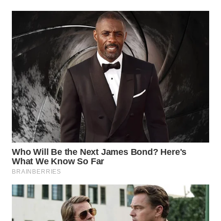
TAPANULI
TENGAH
WN DELI
SERDANG
WN
TEBING
TINGGI
WN
PAKPAK
WN
KARAWANG
WN
BEKASI