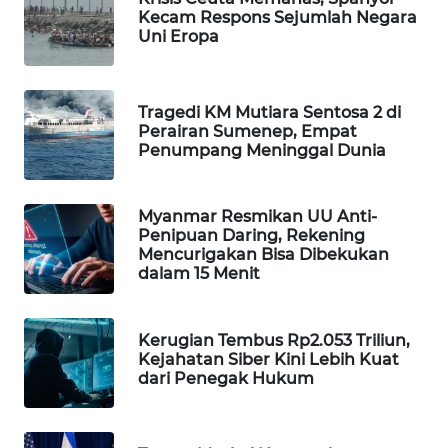
Kecam Respons Sejumlah Negara
WAHANA
Uni Eropa
SPORT
WAHANA
Tragedi KM Mutiara Sentosa 2 di
UMKM
Perairan Sumenep, Empat
Penumpang Meninggal Dunia
WAHANA
SELEB
Myanmar Resmikan UU Anti-
Penipuan Daring, Rekening
WAHANA
Mencurigakan Bisa Dibekukan
PERSONA
dalam 15 Menit
WAHANA
Kerugian Tembus Rp2.053 Triliun,
OTOMOTIF
Kejahatan Siber Kini Lebih Kuat
dari Penegak Hukum
WAHANA
HEALTH