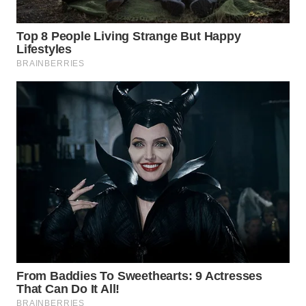
WN
TAPANULI
SELATAN
WN
TANJUNG
LESUNG
WN
KARO
WN
SIMALUNGUN
WN
LABUHANBATU
WN