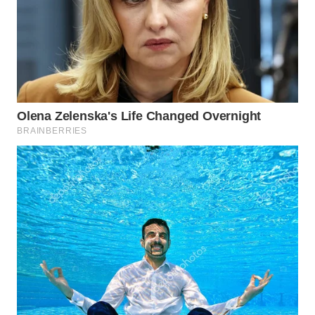
WN
INDRAMAYU
WN
KUNINGAN
WN
MAJALENGKA
WN
SUBANG
WN
SUKABUMI
WN
PURWAKARTA