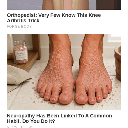
WN
TAPANULI
SELATAN
WN
TANJUNG
LESUNG
WN
KARO
WN
SIMALUNGUN
WN
LABUHANBATU
WN