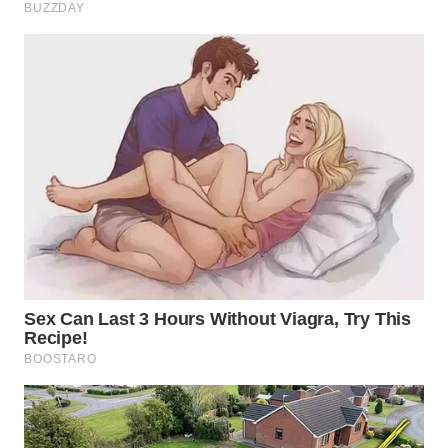
WN
NATUNA
WN
BINTAN
WN
MANDALIKA
WN
LIKUPANG
WN
LABUANBAJO
WN
BORNEO