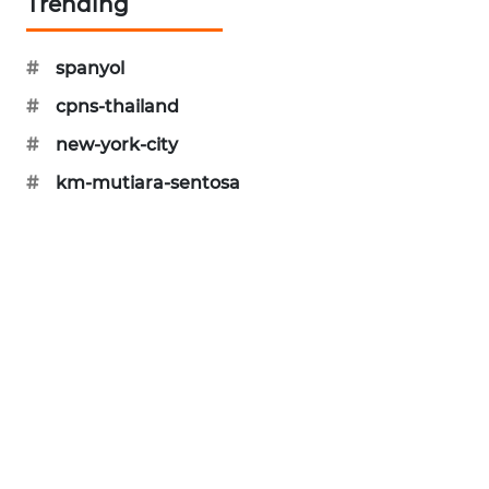
Trending
PORTAL
KONSUMEN
#
spanyol
FORWAMKI
#
cpns-thailand
#
new-york-city
ALPERKLINAS
#
km-mutiara-sentosa
FORJASIDA
TAMBANG
NEWS
SITUNGIR
NEWS
SIDIKALANG
NEWS