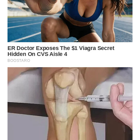
WN
MALUKU
WN
MALUT
WN
DAIRI
WN
DANAU
TOBA
WN
NIAS
WN
LANGKAT