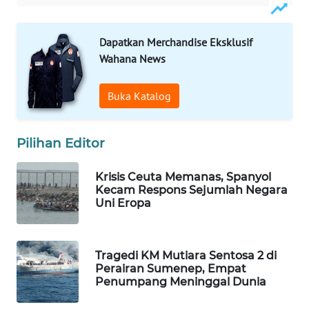
WAHANA
LISTRIK
Dapatkan Merchandise Eksklusif
Wahana News
WAHANA
TRAVEL
Buka Katalog
WAHANA
TV
Pilihan Editor
WAHANANEWS
Krisis Ceuta Memanas, Spanyol
ID
Kecam Respons Sejumlah Negara
Uni Eropa
WAHANANEWS
CO ID
Tragedi KM Mutiara Sentosa 2 di
Perairan Sumenep, Empat
WAHANANEWS
Penumpang Meninggal Dunia
NET