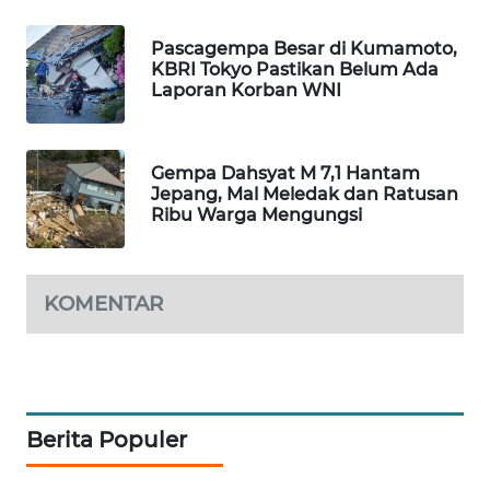
WAHANA
DESA
Pascagempa Besar di Kumamoto,
WISATA
KBRI Tokyo Pastikan Belum Ada
Laporan Korban WNI
LAPAK
WAHANA
Gempa Dahsyat M 7,1 Hantam
Jepang, Mal Meledak dan Ratusan
Wahana
Ribu Warga Mengungsi
Network
KONSUMEN
KOMENTAR
LISTRIK
MASYARAKAT
KELISTRIKAN
Berita Populer
WALINKI
ID