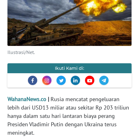
SAINS-TEKNO
KESEHATAN
INTERNASIONAL
Ilustrasi/Net.
SERBA-SERBI
Ikuti Kami di:
PENDIDIKAN
OLAHRAGA
WahanaNews.co
|
Rusia mencatat pengeluaran
lebih dari USD13 miliar atau sekitar Rp 203 triliun
OPINI
hanya dalam satu hari lantaran biaya perang
Presiden Vladimir Putin dengan Ukraina terus
EDITORIAL
meningkat.