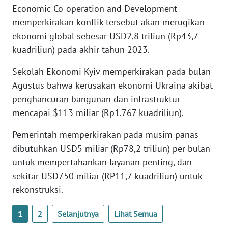
Economic Co-operation and Development
WN
BANTEN
memperkirakan konflik tersebut akan merugikan
ekonomi global sebesar USD2,8 triliun (Rp43,7
WN
kuadriliun) pada akhir tahun 2023.
NTT
Sekolah Ekonomi Kyiv memperkirakan pada bulan
WN
Agustus bahwa kerusakan ekonomi Ukraina akibat
KEPRI
penghancuran bangunan dan infrastruktur
mencapai $113 miliar (Rp1.767 kuadriliun).
WN
PAPUA
Pemerintah memperkirakan pada musim panas
dibutuhkan USD5 miliar (Rp78,2 triliun) per bulan
WN
untuk mempertahankan layanan penting, dan
PAPUA
sekitar USD750 miliar (RP11,7 kuadriliun) untuk
BARAT
rekonstruksi.
WN
1
2
Selanjutnya
Lihat Semua
RIAU