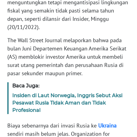
menguntungkan tetapi mengantisipasi lingkungan
fiskal yang semakin tidak pasti selama tahun
KARIR
depan, seperti dilansir dari Insider, Minggu
(20/11/2022).
DISCLAIMER
The Wall Street Journal melaporkan bahwa pada
Wahana
bulan Juni Departemen Keuangan Amerika Serikat
News
(AS) memblokir investor Amerika untuk membeli
Regional
surat utang pemerintah dan perusahaan Rusia di
pasar sekunder maupun primer.
WN
SUMUT
Baca Juga:
Insiden di Laut Norwegia, Inggris Sebut Aksi
WN
Pesawat Rusia Tidak Aman dan Tidak
JAKARTA
Profesional
WN
Biaya sebenarnya dari invasi Rusia ke
Ukraina
JABAR
sendiri masih belum jelas. Organization for