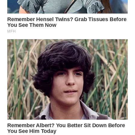
WN
PRIANGAN
TIMUR
WN
SEMARANG
WN
SOLO
WN
BOROBUDUR
WN
MADURA
WN
SURABAYA