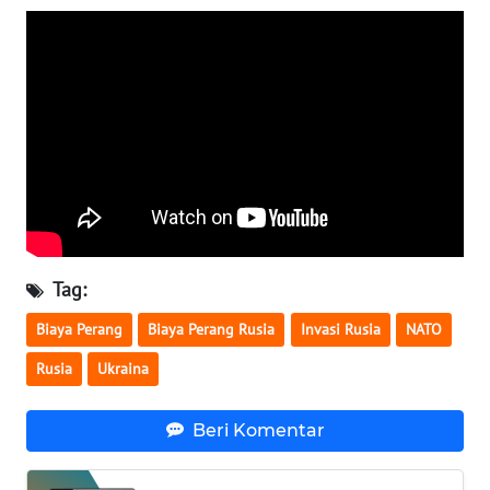
WN
SERAMBI
WN
JAMBI
WN
SULTRA
WN
Tag:
NTB
Biaya Perang
Biaya Perang Rusia
Invasi Rusia
NATO
WN
Rusia
Ukraina
SULTENG
Beri Komentar
WN
SULBAR