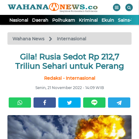
Nasional
Daerah
Polhukam
Kriminal
Ekuin
Sains-Te
WAHANA
Tutup
TV
Wahana News
Internasional
NASIONAL
Gila! Rusia Sedot Rp 212,7
Triliun Sehari untuk Perang
DAERAH
Redaksi - Internasional
Senin, 21 November 2022 - 14:09 WIB
POLHUKAM
KRIMINAL
EKUIN