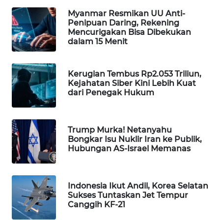
WAHANA
Myanmar Resmikan UU Anti-
Penipuan Daring, Rekening
SPORT
Mencurigakan Bisa Dibekukan
dalam 15 Menit
WAHANA
UMKM
Kerugian Tembus Rp2.053 Triliun,
Kejahatan Siber Kini Lebih Kuat
WAHANA
dari Penegak Hukum
SELEB
WAHANA
Trump Murka! Netanyahu
PERSONA
Bongkar Isu Nuklir Iran ke Publik,
Hubungan AS-Israel Memanas
WAHANA
OTOMOTIF
Indonesia Ikut Andil, Korea Selatan
WAHANA
Sukses Tuntaskan Jet Tempur
HEALTH
Canggih KF-21