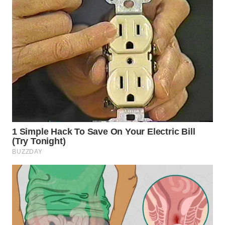
WN
SUMEDANG
WN
CIANJUR
WN
KEPULAUAN
SERIBU
WN
TANGERANG
WN
BINJAI
WN
CIREBON