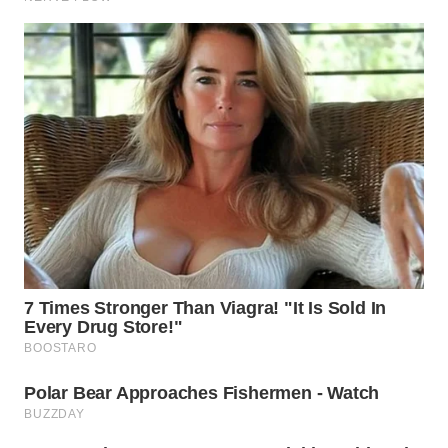
TAPANULI
TENGAH
WN DELI
SERDANG
WN
TEBING
TINGGI
WN
PAKPAK
WN
KARAWANG
WN
BEKASI