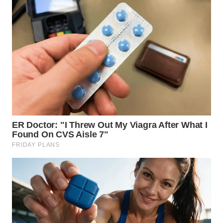
WN
KALTARA
WN
KALSEL
WN
KALTIM
WN
SULSEL
WN
GORONTALO
WN
SULUT