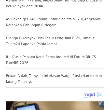
Beli Minyak dari Rusia
WN
NUSANTARA
AS Bakar Rp1.245 Triliun untuk Senjata Nuklir, Angkanya
WN
Kalahkan Gabungan 8 Negara
JOGJA
Diduga Dikeroyok Usai Tegur Pengisian BBM, Jurnalis
WN
Tajam24 Lapor ke Polda Jambi
JATIM
RI–Rusia Perkuat Kerja Sama Industri di Forum BRICS
WN
PartNIR 2026
BALI
Bukan Galak, Ternyata Ini Alasan Warga Rusia dan Jerman
WN
Jarang Tersenyum
KALBAR
WN
KALTENG