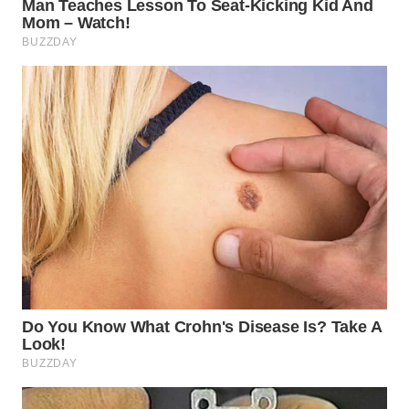
WN
BOGOR
WN
DEPOK
WN
TAPANULI
UTARA
WN
SAMOSIR
WN
PADANG
LAWAS