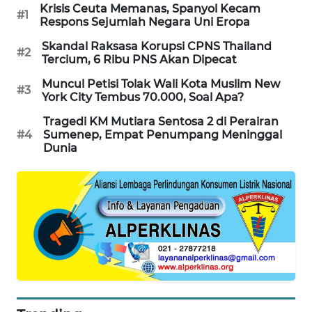
Krisis Ceuta Memanas, Spanyol Kecam
#1
Respons Sejumlah Negara Uni Eropa
MAWAKA
ID
Skandal Raksasa Korupsi CPNS Thailand
#2
Tercium, 6 Ribu PNS Akan Dipecat
MARTABAT
Muncul Petisi Tolak Wali Kota Muslim New
NET
#3
York City Tembus 70.000, Soal Apa?
Tragedi KM Mutiara Sentosa 2 di Perairan
PLN
#4
Sumenep, Empat Penumpang Meninggal
WATCH
Dunia
MKLI
LPKKI
LKKI
KOPEKLIN