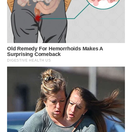
WN
INDRAMAYU
WN
KUNINGAN
WN
MAJALENGKA
WN
SUBANG
WN
SUKABUMI
WN
PURWAKARTA