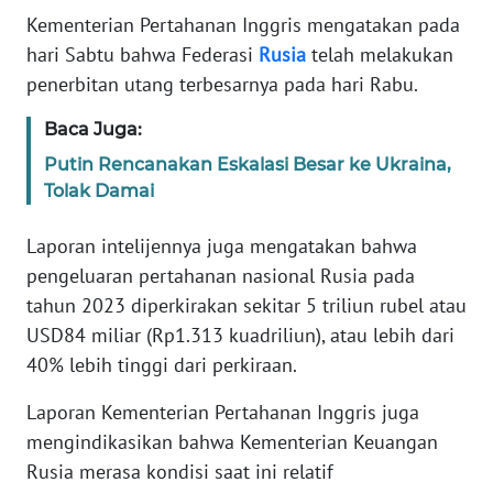
Informasi
Kementerian Pertahanan Inggris mengatakan pada
hari Sabtu bahwa Federasi
Rusia
telah melakukan
INDEKS
BERITA
penerbitan utang terbesarnya pada hari Rabu.
Baca Juga:
KONTAK
KAMI
Putin Rencanakan Eskalasi Besar ke Ukraina,
Tolak Damai
INFO
IKLAN
Laporan intelijennya juga mengatakan bahwa
pengeluaran pertahanan nasional Rusia pada
TENTANG
tahun 2023 diperkirakan sekitar 5 triliun rubel atau
KAMI
USD84 miliar (Rp1.313 kuadriliun), atau lebih dari
40% lebih tinggi dari perkiraan.
PEDOMAN
MEDIA
Laporan Kementerian Pertahanan Inggris juga
SIBER
mengindikasikan bahwa Kementerian Keuangan
Rusia merasa kondisi saat ini relatif
REDAKSI