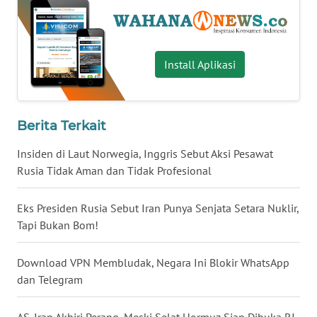
WN
BABEL
Install Aplikasi
WN
SUMBAR
Berita Terkait
WN
SUMSEL
Insiden di Laut Norwegia, Inggris Sebut Aksi Pesawat
Rusia Tidak Aman dan Tidak Profesional
WN
BENGKULU
Eks Presiden Rusia Sebut Iran Punya Senjata Setara Nuklir,
Tapi Bukan Bom!
WN
LAMPUNG
Download VPN Membludak, Negara Ini Blokir WhatsApp
dan Telegram
WN
JATENG
AS-Iran Akhiri Perang, Meski Selat Hormuz Siap Dibuka RI