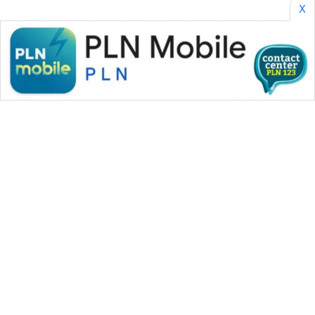
X
WAHANA MEDIA GROUP
|
|
|
WAHANA NEWS co
WAHANA TANI
WAHANA ADVOKAT
|
|
WAHANA INFRASTRUKTUR
WAHANA KONSUMEN