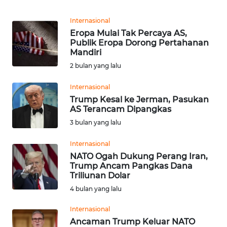
Informasi
Internasional
INDEKS
Eropa Mulai Tak Percaya AS,
BERITA
Publik Eropa Dorong Pertahanan
Mandiri
KONTAK
2 bulan yang lalu
KAMI
Internasional
Trump Kesal ke Jerman, Pasukan
INFO
AS Terancam Dipangkas
IKLAN
3 bulan yang lalu
TENTANG
Internasional
KAMI
NATO Ogah Dukung Perang Iran,
Trump Ancam Pangkas Dana
Triliunan Dolar
PEDOMAN
MEDIA
4 bulan yang lalu
SIBER
Internasional
Ancaman Trump Keluar NATO
REDAKSI