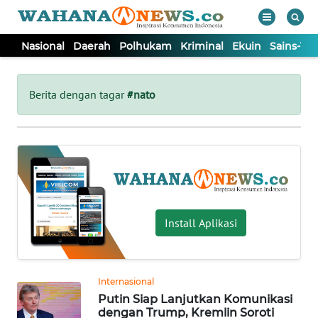
Nasional
Daerah
Polhukam
Kriminal
Ekuin
Sains-Te
WAHANA
Tutup
TV
Berita dengan tagar
#nato
NASIONAL
DAERAH
POLHUKAM
Install Aplikasi
KRIMINAL
Internasional
EKUIN
Putin Siap Lanjutkan Komunikasi
dengan Trump, Kremlin Soroti