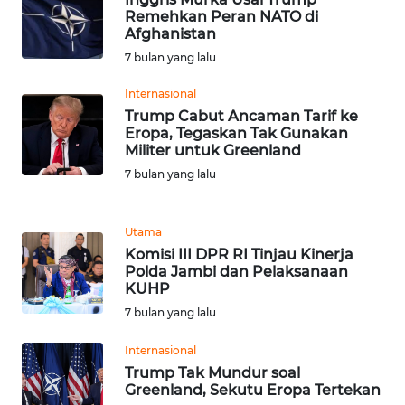
Remehkan Peran NATO di
WN
Afghanistan
SERAMBI
7 bulan yang lalu
Internasional
WN
Trump Cabut Ancaman Tarif ke
JAMBI
Eropa, Tegaskan Tak Gunakan
Militer untuk Greenland
WN
7 bulan yang lalu
SULTRA
WN
Utama
NTB
Komisi III DPR RI Tinjau Kinerja
Polda Jambi dan Pelaksanaan
KUHP
WN
7 bulan yang lalu
SULTENG
Internasional
WN
Trump Tak Mundur soal
SULBAR
Greenland, Sekutu Eropa Tertekan