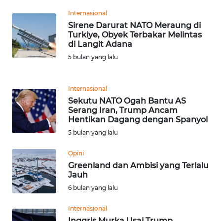
WN
Internasional
BANTEN
Sirene Darurat NATO Meraung di
Turkiye, Obyek Terbakar Melintas
di Langit Adana
WN
NTT
5 bulan yang lalu
WN
Internasional
KEPRI
Sekutu NATO Ogah Bantu AS
Serang Iran, Trump Ancam
WN
Hentikan Dagang dengan Spanyol
PAPUA
5 bulan yang lalu
Opini
WN
PAPUA
Greenland dan Ambisi yang Terlalu
Jauh
BARAT
6 bulan yang lalu
WN
Internasional
RIAU
Inggris Murka Usai Trump