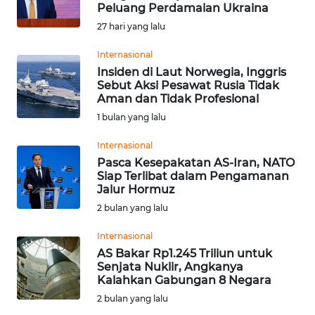
SAINS-TEKNO
Peluang Perdamaian Ukraina
27 hari yang lalu
KESEHATAN
Internasional
Insiden di Laut Norwegia, Inggris
Sebut Aksi Pesawat Rusia Tidak
INTERNASIONAL
Aman dan Tidak Profesional
1 bulan yang lalu
SERBA-SERBI
Internasional
Pasca Kesepakatan AS-Iran, NATO
PENDIDIKAN
Siap Terlibat dalam Pengamanan
Jalur Hormuz
OLAHRAGA
2 bulan yang lalu
Internasional
OPINI
AS Bakar Rp1.245 Triliun untuk
Senjata Nuklir, Angkanya
Kalahkan Gabungan 8 Negara
EDITORIAL
2 bulan yang lalu