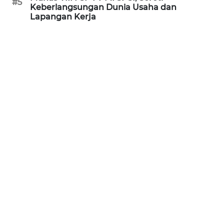
#5
Keberlangsungan Dunia Usaha dan
WN
Lapangan Kerja
KALTARA
WN
KALSEL
WN
KALTIM
WN
SULSEL
WN
GORONTALO
WN
SULUT