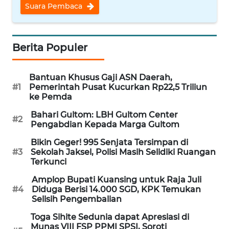
Suara Pembaca
WN
NUSANTARA
Berita Populer
WN
JOGJA
Bantuan Khusus Gaji ASN Daerah,
#1
Pemerintah Pusat Kucurkan Rp22,5 Triliun
WN
ke Pemda
JATIM
Bahari Gultom: LBH Gultom Center
#2
Pengabdian Kepada Marga Gultom
WN
BALI
Bikin Geger! 995 Senjata Tersimpan di
#3
Sekolah Jaksel, Polisi Masih Selidiki Ruangan
Terkunci
WN
KALBAR
Amplop Bupati Kuansing untuk Raja Juli
#4
Diduga Berisi 14.000 SGD, KPK Temukan
Selisih Pengembalian
WN
KALTENG
Toga Sihite Sedunia dapat Apresiasi di
Munas VIII FSP PPMI SPSI, Soroti