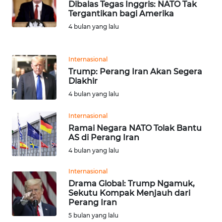
Dibalas Tegas Inggris: NATO Tak
Tergantikan bagi Amerika
KARIR
4 bulan yang lalu
DISCLAIMER
Internasional
Trump: Perang Iran Akan Segera
Wahana
Diakhir
News
Regional
4 bulan yang lalu
Internasional
WN
Ramai Negara NATO Tolak Bantu
SUMUT
AS di Perang Iran
4 bulan yang lalu
WN
JAKARTA
Internasional
Drama Global: Trump Ngamuk,
Sekutu Kompak Menjauh dari
WN
Perang Iran
JABAR
5 bulan yang lalu