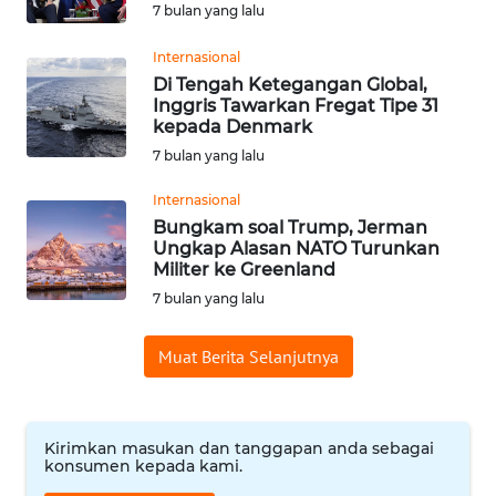
7 bulan yang lalu
WN
BABEL
Internasional
Di Tengah Ketegangan Global,
Inggris Tawarkan Fregat Tipe 31
WN
kepada Denmark
SUMBAR
7 bulan yang lalu
WN
Internasional
SUMSEL
Bungkam soal Trump, Jerman
Ungkap Alasan NATO Turunkan
Militer ke Greenland
WN
7 bulan yang lalu
BENGKULU
Muat Berita Selanjutnya
WN
LAMPUNG
WN
Kirimkan masukan dan tanggapan anda sebagai
JATENG
konsumen kepada kami.