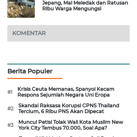
Jepang, Mal Meledak dan Ratusan
Ribu Warga Mengungsi
WAHANA
LISTRIK
WAHANA
KOMENTAR
TRAVEL
WAHANA
TV
Berita Populer
WAHANANEWS
ID
Krisis Ceuta Memanas, Spanyol Kecam
#1
Respons Sejumlah Negara Uni Eropa
WAHANANEWS
Skandal Raksasa Korupsi CPNS Thailand
CO ID
#2
Tercium, 6 Ribu PNS Akan Dipecat
WAHANANEWS
Muncul Petisi Tolak Wali Kota Muslim New
#3
York City Tembus 70.000, Soal Apa?
NET