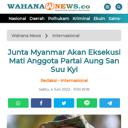
Nasional
Daerah
Polhukam
Kriminal
Ekuin
Sains-Te
WAHANA
Tutup
TV
Wahana News
Internasional
Junta Myanmar Akan Eksekusi
NASIONAL
Mati Anggota Partai Aung San
DAERAH
Suu Kyi
Redaksi - Internasional
POLHUKAM
Sabtu, 4 Juni 2022 - 11:00 WIB
KRIMINAL
EKUIN