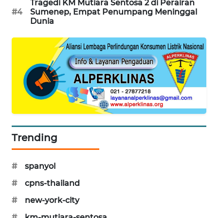
Tragedi KM Mutiara Sentosa 2 di Perairan
#4
Sumenep, Empat Penumpang Meninggal
WAHANA
Dunia
SPORT
WAHANA
UMKM
WAHANA
SELEB
WAHANA
PERSONA
Trending
WAHANA
#
spanyol
OTOMOTIF
#
cpns-thailand
WAHANA
#
new-york-city
HEALTH
#
km-mutiara-sentosa