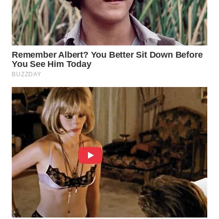
WN
BOGOR
WN
DEPOK
WN
TAPANULI
UTARA
WN
SAMOSIR
WN
PADANG
LAWAS