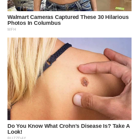
WN
MALUKU
WN
MALUT
WN
DAIRI
WN
DANAU
TOBA
WN
NIAS
WN
LANGKAT