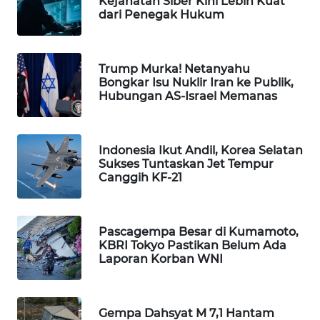
Kejahatan Siber Kini Lebih Kuat
dari Penegak Hukum
Wahana
Media
Group
Trump Murka! Netanyahu
WAHANA
Bongkar Isu Nuklir Iran ke Publik,
NEWS
Hubungan AS-Israel Memanas
WAHANA
TANI
Indonesia Ikut Andil, Korea Selatan
Sukses Tuntaskan Jet Tempur
Canggih KF-21
WAHANA
ADVOKAT
Pascagempa Besar di Kumamoto,
WAHANA
KBRI Tokyo Pastikan Belum Ada
INFRASTRUKTUR
Laporan Korban WNI
WAHANA
KONSUMEN
Gempa Dahsyat M 7,1 Hantam