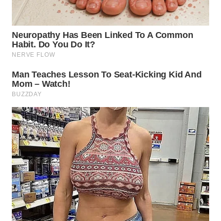
WN
KALTARA
WN
KALSEL
WN
KALTIM
WN
SULSEL
WN
GORONTALO
WN
SULUT