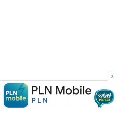
KARING
NEWS
JURNAL
MARITIM
HUMBANG
NEWS
GARONGGANG
NEWS
X
FISUELRI
ID
ENERGI
NEWS