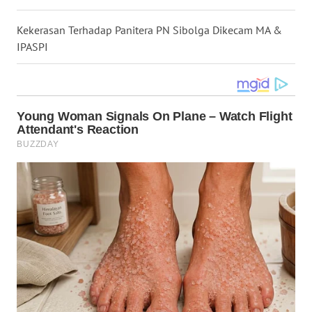
WN
Kekerasan Terhadap Panitera PN Sibolga Dikecam MA &
NUSANTARA
IPASPI
WN
JOGJA
WN
JATIM
WN
BALI
WN
KALBAR
WN
KALTENG