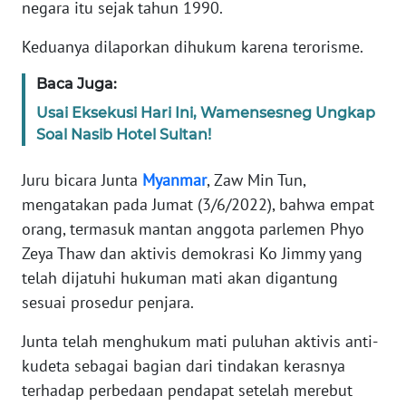
Informasi
negara itu sejak tahun 1990.
Keduanya dilaporkan dihukum karena terorisme.
INDEKS
BERITA
Baca Juga:
Usai Eksekusi Hari Ini, Wamensesneg Ungkap
KONTAK
KAMI
Soal Nasib Hotel Sultan!
Juru bicara Junta
Myanmar
, Zaw Min Tun,
INFO
IKLAN
mengatakan pada Jumat (3/6/2022), bahwa empat
orang, termasuk mantan anggota parlemen Phyo
TENTANG
Zeya Thaw dan aktivis demokrasi Ko Jimmy yang
KAMI
telah dijatuhi hukuman mati akan digantung
sesuai prosedur penjara.
PEDOMAN
MEDIA
Junta telah menghukum mati puluhan aktivis anti-
SIBER
kudeta sebagai bagian dari tindakan kerasnya
terhadap perbedaan pendapat setelah merebut
REDAKSI