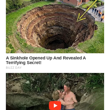
WN
INDRAMAYU
WN
KUNINGAN
WN
MAJALENGKA
WN
SUBANG
WN
SUKABUMI
WN
PURWAKARTA