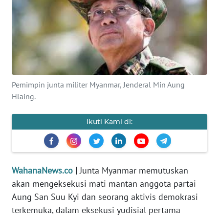
SAINS-TEKNO
KESEHATAN
INTERNASIONAL
Pemimpin junta militer Myanmar, Jenderal Min Aung
SERBA-SERBI
Hlaing.
PENDIDIKAN
Ikuti Kami di:
OLAHRAGA
OPINI
WahanaNews.co
|
Junta Myanmar memutuskan
akan mengeksekusi mati mantan anggota partai
Aung San Suu Kyi dan seorang aktivis demokrasi
EDITORIAL
terkemuka, dalam eksekusi yudisial pertama