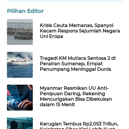
WN
Pilihan Editor
NATUNA
Krisis Ceuta Memanas, Spanyol
WN
Kecam Respons Sejumlah Negara
BINTAN
Uni Eropa
WN
MANDALIKA
Tragedi KM Mutiara Sentosa 2 di
Perairan Sumenep, Empat
Penumpang Meninggal Dunia
WN
LIKUPANG
Myanmar Resmikan UU Anti-
Penipuan Daring, Rekening
WN
Mencurigakan Bisa Dibekukan
LABUANBAJO
dalam 15 Menit
WN
BORNEO
Kerugian Tembus Rp2.053 Triliun,