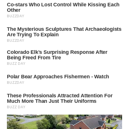
WN
SUMEDANG
WN
CIANJUR
WN
KEPULAUAN
SERIBU
WN
TANGERANG
WN
BINJAI
WN
CIREBON