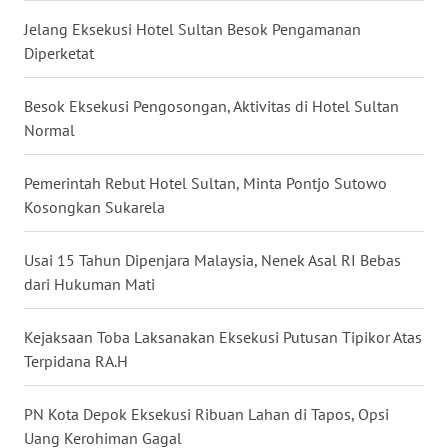
Jelang Eksekusi Hotel Sultan Besok Pengamanan
WN
BABEL
Diperketat
WN
Besok Eksekusi Pengosongan, Aktivitas di Hotel Sultan
SUMBAR
Normal
WN
Pemerintah Rebut Hotel Sultan, Minta Pontjo Sutowo
SUMSEL
Kosongkan Sukarela
WN
Usai 15 Tahun Dipenjara Malaysia, Nenek Asal RI Bebas
BENGKULU
dari Hukuman Mati
WN
Kejaksaan Toba Laksanakan Eksekusi Putusan Tipikor Atas
LAMPUNG
Terpidana RA.H
WN
PN Kota Depok Eksekusi Ribuan Lahan di Tapos, Opsi
JATENG
Uang Kerohiman Gagal