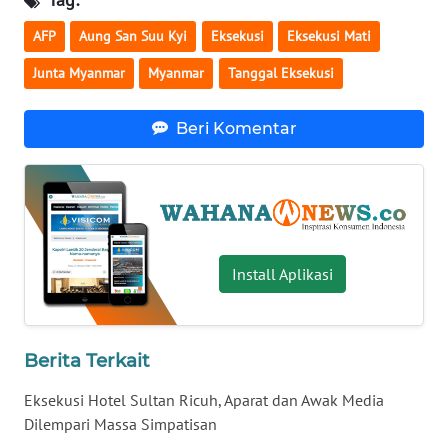
WN
AFP
Aung San Suu Kyi
Eksekusi
Eksekusi Mati
SERAMBI
Junta Myanmar
Myanmar
Tanggal Eksekusi
WN
JAMBI
Beri Komentar
WN
SULTRA
WN
Install Aplikasi
NTB
WN
SULTENG
Berita Terkait
Eksekusi Hotel Sultan Ricuh, Aparat dan Awak Media
WN
Dilempari Massa Simpatisan
SULBAR