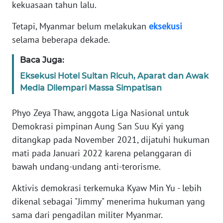
kekuasaan tahun lalu.
KARIR
Tetapi, Myanmar belum melakukan
eksekusi
selama beberapa dekade.
DISCLAIMER
Baca Juga:
Wahana
Eksekusi Hotel Sultan Ricuh, Aparat dan Awak
News
Media Dilempari Massa Simpatisan
Regional
Phyo Zeya Thaw, anggota Liga Nasional untuk
WN
Demokrasi pimpinan Aung San Suu Kyi yang
SUMUT
ditangkap pada November 2021, dijatuhi hukuman
mati pada Januari 2022 karena pelanggaran di
WN
bawah undang-undang anti-terorisme.
JAKARTA
Aktivis demokrasi terkemuka Kyaw Min Yu - lebih
WN
dikenal sebagai "Jimmy" menerima hukuman yang
JABAR
sama dari pengadilan militer Myanmar.