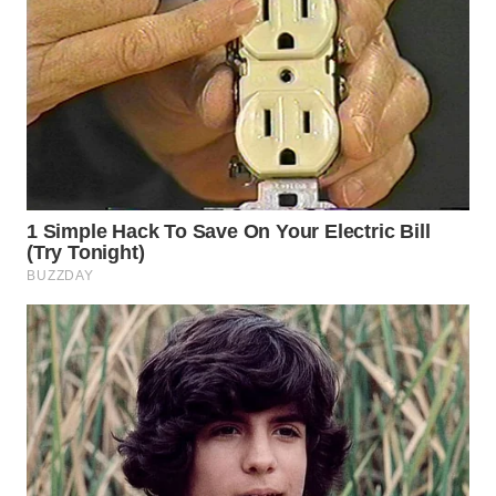
TAPANULI
TENGAH
WN DELI
SERDANG
WN
TEBING
TINGGI
WN
PAKPAK
WN
KARAWANG
WN
BEKASI