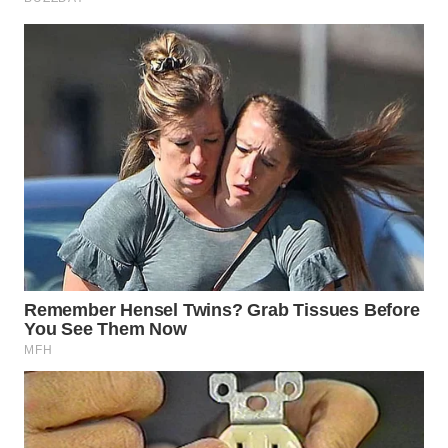
WN
TAPANULI
SELATAN
WN
TANJUNG
LESUNG
WN
KARO
WN
SIMALUNGUN
WN
LABUHANBATU
WN