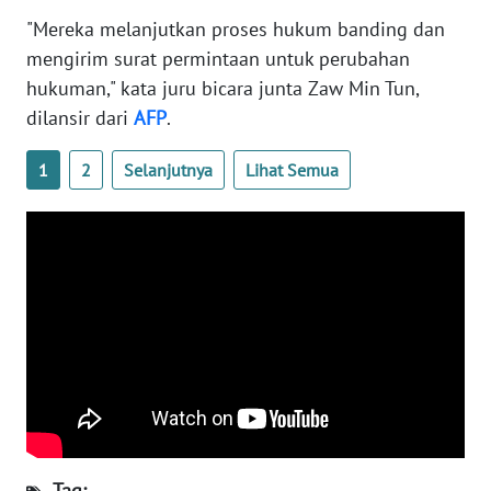
WN
"Mereka melanjutkan proses hukum banding dan
BANTEN
mengirim surat permintaan untuk perubahan
hukuman," kata juru bicara junta Zaw Min Tun,
WN
dilansir dari
AFP
.
NTT
1
2
Selanjutnya
Lihat Semua
WN
KEPRI
WN
PAPUA
WN
PAPUA
BARAT
WN
RIAU
Tag: