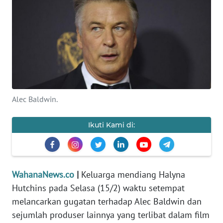
SAINS-TEKNO
KESEHATAN
INTERNASIONAL
SERBA-SERBI
Alec Baldwin.
PENDIDIKAN
Ikuti Kami di:
OLAHRAGA
OPINI
WahanaNews.co
|
Keluarga mendiang Halyna
Hutchins pada Selasa (15/2) waktu setempat
EDITORIAL
melancarkan gugatan terhadap Alec Baldwin dan
sejumlah produser lainnya yang terlibat dalam film