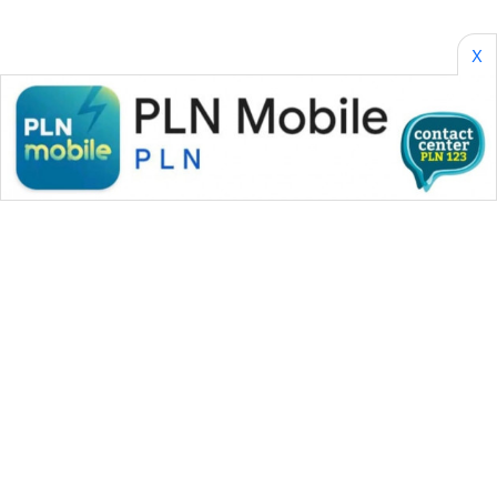
SONYA
ASA
NEWS
X
WAHANA MEDIA GROUP
|
|
|
WAHANA NEWS co
WAHANA TANI
WAHANA ADVOKAT