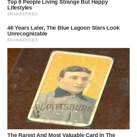
WN
PRIANGAN
TIMUR
WN
SEMARANG
WN
SOLO
WN
BOROBUDUR
WN
MADURA
WN
SURABAYA