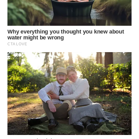
WN
INDRAMAYU
WN
KUNINGAN
WN
MAJALENGKA
WN
SUBANG
WN
SUKABUMI
WN
PURWAKARTA