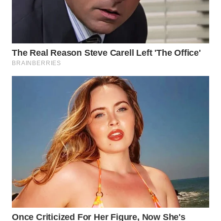
WN
KALTARA
WN
KALSEL
WN
KALTIM
WN
SULSEL
WN
GORONTALO
WN
SULUT