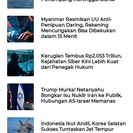
WAHANA
LISTRIK
Myanmar Resmikan UU Anti-
Penipuan Daring, Rekening
Mencurigakan Bisa Dibekukan
WAHANA
dalam 15 Menit
TRAVEL
WAHANA
Kerugian Tembus Rp2.053 Triliun,
TV
Kejahatan Siber Kini Lebih Kuat
dari Penegak Hukum
WAHANANEWS
ID
Trump Murka! Netanyahu
Bongkar Isu Nuklir Iran ke Publik,
WAHANANEWS
Hubungan AS-Israel Memanas
CO ID
WAHANANEWS
Indonesia Ikut Andil, Korea Selatan
NET
Sukses Tuntaskan Jet Tempur