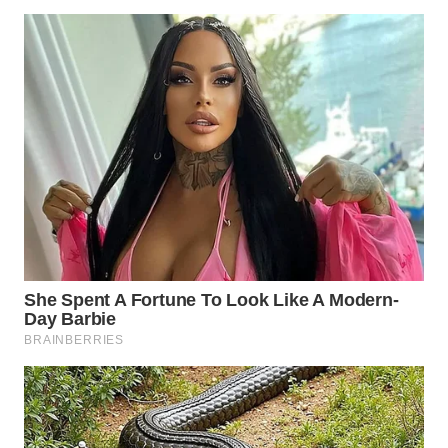
WN
BOGOR
WN
DEPOK
WN
TAPANULI
UTARA
WN
SAMOSIR
WN
PADANG
LAWAS