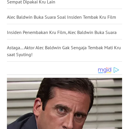
Sempat Dipakai Kru Lain
WN
NUSANTARA
Alec Baldwin Buka Suara Soal Insiden Tembak Kru Film
WN
Insiden Penembakan Kru Film, Alec Baldwin Buka Suara
JOGJA
Astaga… Aktor Alec Baldwin Gak Sengaja Tembak Mati Kru
WN
saat Syuting!
JATIM
WN
BALI
WN
KALBAR
WN
KALTENG