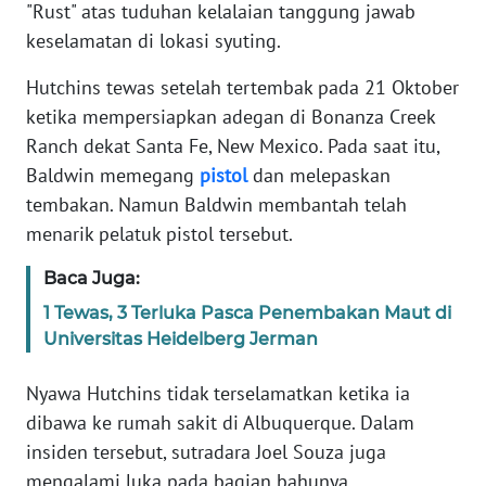
Informasi
"Rust" atas tuduhan kelalaian tanggung jawab
keselamatan di lokasi syuting.
INDEKS
BERITA
Hutchins tewas setelah tertembak pada 21 Oktober
ketika mempersiapkan adegan di Bonanza Creek
KONTAK
Ranch dekat Santa Fe, New Mexico. Pada saat itu,
KAMI
Baldwin memegang
pistol
dan melepaskan
tembakan. Namun Baldwin membantah telah
INFO
menarik pelatuk pistol tersebut.
IKLAN
Baca Juga:
TENTANG
1 Tewas, 3 Terluka Pasca Penembakan Maut di
KAMI
Universitas Heidelberg Jerman
PEDOMAN
Nyawa Hutchins tidak terselamatkan ketika ia
MEDIA
dibawa ke rumah sakit di Albuquerque. Dalam
SIBER
insiden tersebut, sutradara Joel Souza juga
mengalami luka pada bagian bahunya.
REDAKSI