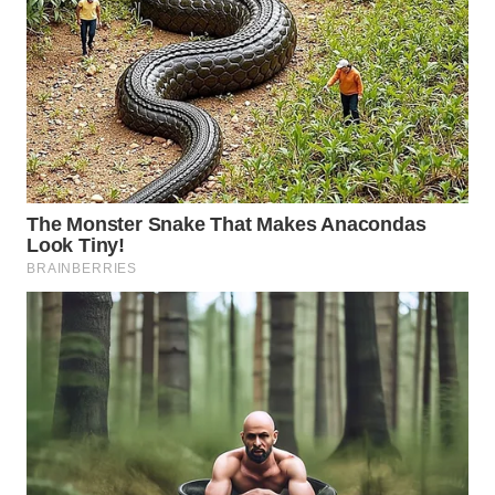
WN
SUMEDANG
WN
CIANJUR
WN
KEPULAUAN
SERIBU
WN
TANGERANG
WN
BINJAI
WN
CIREBON