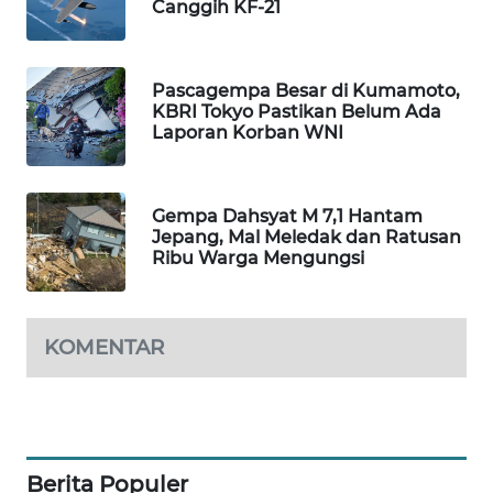
Canggih KF-21
WAHANA
SPORT
Pascagempa Besar di Kumamoto,
WAHANA
KBRI Tokyo Pastikan Belum Ada
UMKM
Laporan Korban WNI
WAHANA
SELEB
Gempa Dahsyat M 7,1 Hantam
Jepang, Mal Meledak dan Ratusan
Ribu Warga Mengungsi
WAHANA
PERSONA
KOMENTAR
WAHANA
OTOMOTIF
WAHANA
HEALTH
Berita Populer