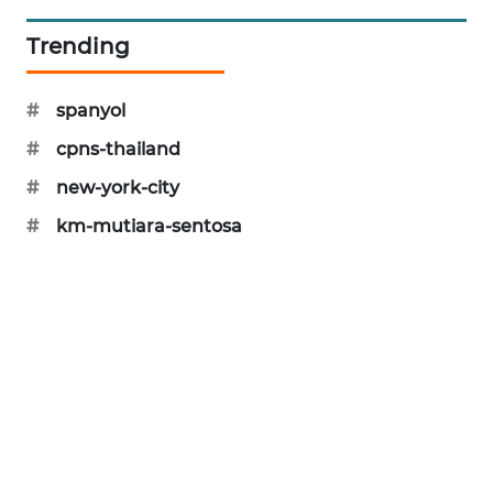
MAWAKA
Trending
ID
#
spanyol
MARTABAT
NET
#
cpns-thailand
#
new-york-city
PLN
WATCH
#
km-mutiara-sentosa
MKLI
LPKKI
LKKI
KOPEKLIN