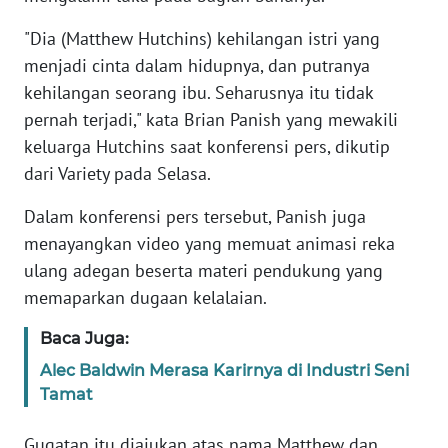
"Dia (Matthew Hutchins) kehilangan istri yang
KARIR
menjadi cinta dalam hidupnya, dan putranya
kehilangan seorang ibu. Seharusnya itu tidak
DISCLAIMER
pernah terjadi," kata Brian Panish yang mewakili
keluarga Hutchins saat konferensi pers, dikutip
Wahana
News
dari Variety pada Selasa.
Regional
Dalam konferensi pers tersebut, Panish juga
menayangkan video yang memuat animasi reka
WN
SUMUT
ulang adegan beserta materi pendukung yang
memaparkan dugaan kelalaian.
WN
JAKARTA
Baca Juga:
Alec Baldwin Merasa Karirnya di Industri Seni
WN
Tamat
JABAR
Gugatan itu diajukan atas nama Matthew dan