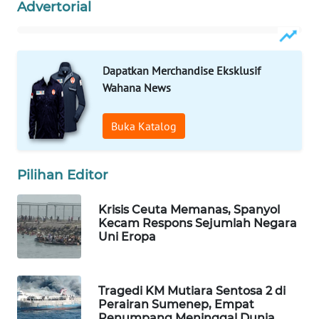
Advertorial
Wahana
Media
Group
Dapatkan Merchandise Eksklusif
WAHANA
Wahana News
NEWS
Buka Katalog
WAHANA
TANI
Pilihan Editor
WAHANA
ADVOKAT
Krisis Ceuta Memanas, Spanyol
Kecam Respons Sejumlah Negara
WAHANA
Uni Eropa
INFRASTRUKTUR
WAHANA
Tragedi KM Mutiara Sentosa 2 di
KONSUMEN
Perairan Sumenep, Empat
Penumpang Meninggal Dunia