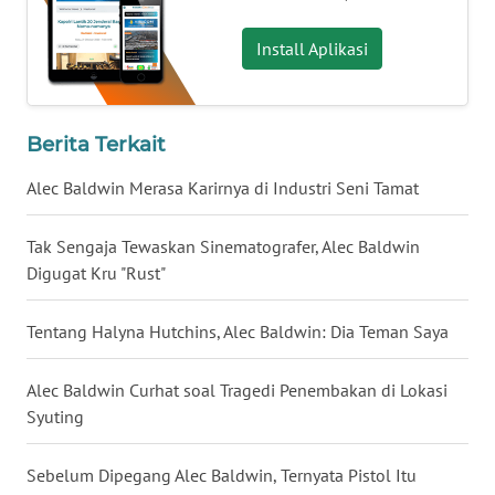
WN
Install Aplikasi
BABEL
WN
SUMBAR
Berita Terkait
Alec Baldwin Merasa Karirnya di Industri Seni Tamat
WN
SUMSEL
Tak Sengaja Tewaskan Sinematografer, Alec Baldwin
Digugat Kru "Rust"
WN
BENGKULU
Tentang Halyna Hutchins, Alec Baldwin: Dia Teman Saya
WN
LAMPUNG
Alec Baldwin Curhat soal Tragedi Penembakan di Lokasi
Syuting
WN
JATENG
Sebelum Dipegang Alec Baldwin, Ternyata Pistol Itu