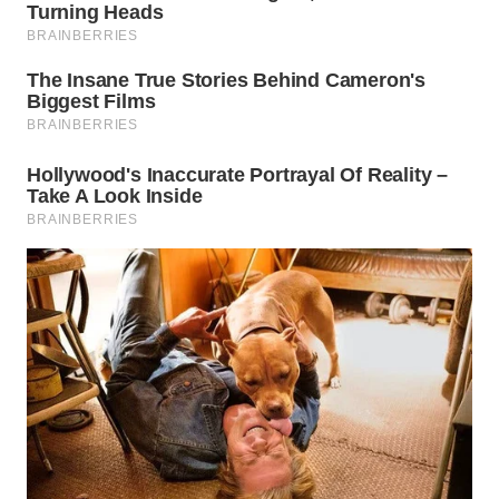
WN
MALUKU
WN
MALUT
WN
DAIRI
WN
DANAU
TOBA
WN
NIAS
WN
LANGKAT