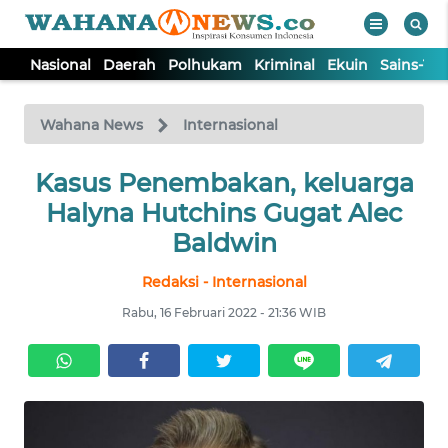
Nasional
Daerah
Polhukam
Kriminal
Ekuin
Sains-Te
WAHANA
Tutup
TV
Wahana News
Internasional
NASIONAL
Kasus Penembakan, keluarga
Halyna Hutchins Gugat Alec
DAERAH
Baldwin
Redaksi - Internasional
POLHUKAM
Rabu, 16 Februari 2022 - 21:36 WIB
KRIMINAL
EKUIN