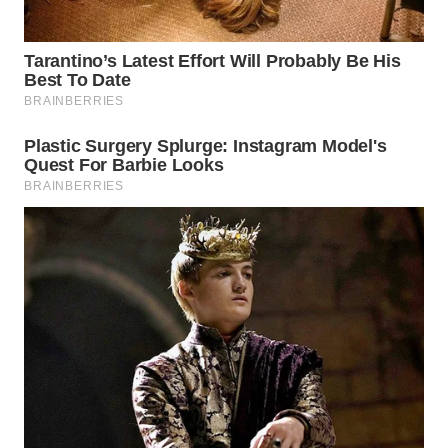
WN
TAPANULI
SELATAN
WN
TANJUNG
LESUNG
WN
KARO
WN
SIMALUNGUN
WN
LABUHANBATU
WN