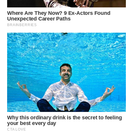
TAPANULI
TENGAH
WN DELI
SERDANG
WN
TEBING
TINGGI
WN
PAKPAK
WN
KARAWANG
WN
BEKASI