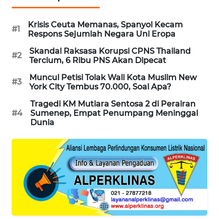
WAHANA
DESA
Krisis Ceuta Memanas, Spanyol Kecam
#1
WISATA
Respons Sejumlah Negara Uni Eropa
Skandal Raksasa Korupsi CPNS Thailand
#2
LAPAK
Tercium, 6 Ribu PNS Akan Dipecat
WAHANA
Muncul Petisi Tolak Wali Kota Muslim New
#3
York City Tembus 70.000, Soal Apa?
Wahana
Network
Tragedi KM Mutiara Sentosa 2 di Perairan
#4
Sumenep, Empat Penumpang Meninggal
Dunia
KONSUMEN
LISTRIK
MASYARAKAT
KELISTRIKAN
WALINKI
ID