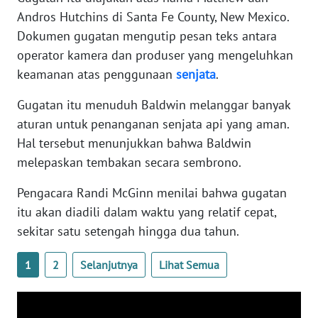
WN
Andros Hutchins di Santa Fe County, New Mexico.
BANTEN
Dokumen gugatan mengutip pesan teks antara
operator kamera dan produser yang mengeluhkan
WN
keamanan atas penggunaan
senjata
.
NTT
Gugatan itu menuduh Baldwin melanggar banyak
WN
aturan untuk penanganan senjata api yang aman.
KEPRI
Hal tersebut menunjukkan bahwa Baldwin
melepaskan tembakan secara sembrono.
WN
PAPUA
Pengacara Randi McGinn menilai bahwa gugatan
itu akan diadili dalam waktu yang relatif cepat,
WN
sekitar satu setengah hingga dua tahun.
PAPUA
BARAT
1
2
Selanjutnya
Lihat Semua
WN
RIAU