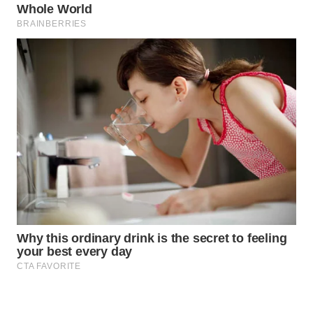
WN
NATUNA
WN
BINTAN
WN
MANDALIKA
WN
LIKUPANG
WN
LABUANBAJO
WN
BORNEO