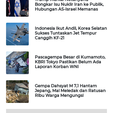
Bongkar Isu Nuklir Iran ke Publik,
WAHANA
Hubungan AS-Israel Memanas
SPORT
WAHANA
Indonesia Ikut Andil, Korea Selatan
UMKM
Sukses Tuntaskan Jet Tempur
Canggih KF-21
WAHANA
SELEB
Pascagempa Besar di Kumamoto,
KBRI Tokyo Pastikan Belum Ada
WAHANA
Laporan Korban WNI
PERSONA
WAHANA
Gempa Dahsyat M 7,1 Hantam
OTOMOTIF
Jepang, Mal Meledak dan Ratusan
Ribu Warga Mengungsi
WAHANA
HEALTH