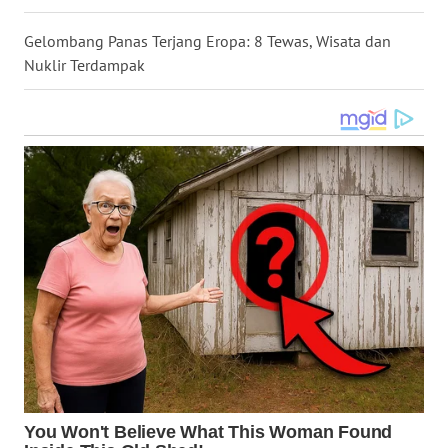
WN
Gelombang Panas Terjang Eropa: 8 Tewas, Wisata dan
NUSANTARA
Nuklir Terdampak
WN
JOGJA
WN
JATIM
WN
BALI
WN
KALBAR
WN
KALTENG