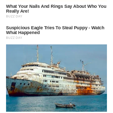
WN
BOGOR
WN
DEPOK
WN
TAPANULI
UTARA
WN
SAMOSIR
WN
PADANG
LAWAS