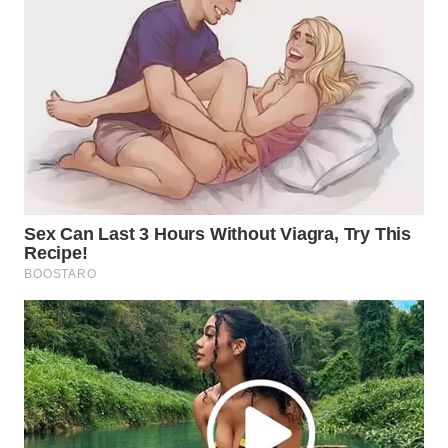
WN
PRIANGAN
TIMUR
WN
SEMARANG
WN
SOLO
WN
BOROBUDUR
WN
MADURA
WN
SURABAYA