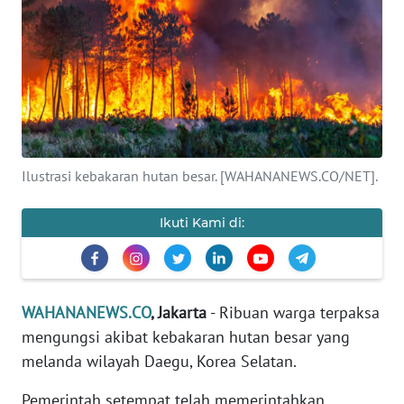
SAINS-TEKNO
KESEHATAN
INTERNASIONAL
SERBA-SERBI
Ilustrasi kebakaran hutan besar. [WAHANANEWS.CO/NET].
PENDIDIKAN
Ikuti Kami di:
OLAHRAGA
WAHANANEWS.CO
, Jakarta
- Ribuan warga terpaksa
OPINI
mengungsi akibat kebakaran hutan besar yang
melanda wilayah Daegu, Korea Selatan.
EDITORIAL
Pemerintah setempat telah memerintahkan