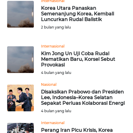
Internasional
Korea Utara Panaskan
Semenanjung Korea, Kembali
KARIR
Luncurkan Rudal Balistik
2 bulan yang lalu
DISCLAIMER
Wahana
Internasional
News
Kim Jong Un Uji Coba Rudal
Regional
Mematikan Baru, Korsel Sebut
Provokasi
WN
4 bulan yang lalu
SUMUT
Nasional
Disaksikan Prabowo dan Presiden
WN
Lee, Indonesia–Korea Selatan
JAKARTA
Sepakat Perluas Kolaborasi Energi
4 bulan yang lalu
WN
JABAR
Internasional
Perang Iran Picu Krisis, Korea