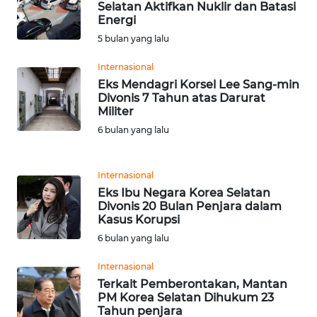
Selatan Aktifkan Nuklir dan Batasi
WN
Energi
BANTEN
5 bulan yang lalu
WN
Internasional
NTT
Eks Mendagri Korsel Lee Sang-min
Divonis 7 Tahun atas Darurat
Militer
WN
6 bulan yang lalu
KEPRI
WN
Internasional
PAPUA
Eks Ibu Negara Korea Selatan
Divonis 20 Bulan Penjara dalam
Kasus Korupsi
WN
PAPUA
6 bulan yang lalu
BARAT
Internasional
Terkait Pemberontakan, Mantan
WN
PM Korea Selatan Dihukum 23
RIAU
Tahun penjara