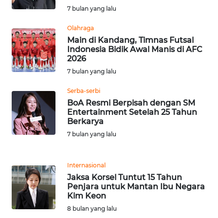
7 bulan yang lalu
WN
SERAMBI
Olahraga
Main di Kandang, Timnas Futsal
Indonesia Bidik Awal Manis di AFC
WN
2026
JAMBI
7 bulan yang lalu
WN
Serba-serbi
SULTRA
BoA Resmi Berpisah dengan SM
Entertainment Setelah 25 Tahun
Berkarya
WN
NTB
7 bulan yang lalu
WN
Internasional
SULTENG
Jaksa Korsel Tuntut 15 Tahun
Penjara untuk Mantan Ibu Negara
Kim Keon
WN
SULBAR
8 bulan yang lalu