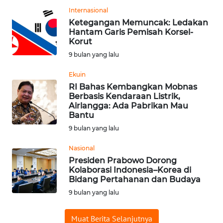
Internasional
WN
Ketegangan Memuncak: Ledakan
BABEL
Hantam Garis Pemisah Korsel-
Korut
WN
9 bulan yang lalu
SUMBAR
Ekuin
RI Bahas Kembangkan Mobnas
WN
Berbasis Kendaraan Listrik,
SUMSEL
Airlangga: Ada Pabrikan Mau
Bantu
WN
9 bulan yang lalu
BENGKULU
Nasional
Presiden Prabowo Dorong
WN
Kolaborasi Indonesia–Korea di
LAMPUNG
Bidang Pertahanan dan Budaya
9 bulan yang lalu
WN
JATENG
Muat Berita Selanjutnya