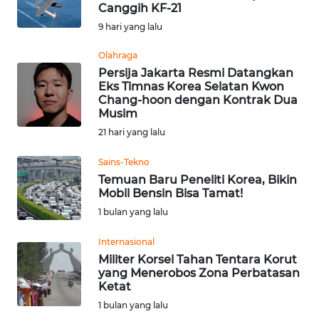
SAINS-TEKNO
Canggih KF-21
9 hari yang lalu
KESEHATAN
Olahraga
Persija Jakarta Resmi Datangkan
Eks Timnas Korea Selatan Kwon
INTERNASIONAL
Chang-hoon dengan Kontrak Dua
Musim
SERBA-SERBI
21 hari yang lalu
Sains-Tekno
PENDIDIKAN
Temuan Baru Peneliti Korea, Bikin
Mobil Bensin Bisa Tamat!
OLAHRAGA
1 bulan yang lalu
Internasional
OPINI
Militer Korsel Tahan Tentara Korut
yang Menerobos Zona Perbatasan
EDITORIAL
Ketat
1 bulan yang lalu