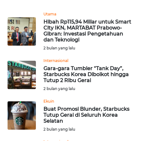
Informasi
Utama
INDEKS
Hibah Rp115,94 Miliar untuk Smart
BERITA
City IKN, MARTABAT Prabowo-
Gibran: Investasi Pengetahuan
KONTAK
dan Teknologi
KAMI
2 bulan yang lalu
Internasional
INFO
Gara-gara Tumbler “Tank Day”,
IKLAN
Starbucks Korea Diboikot hingga
Tutup 2 Ribu Gerai
TENTANG
2 bulan yang lalu
KAMI
Ekuin
Buat Promosi Blunder, Starbucks
PEDOMAN
Tutup Gerai di Seluruh Korea
MEDIA
Selatan
SIBER
2 bulan yang lalu
REDAKSI