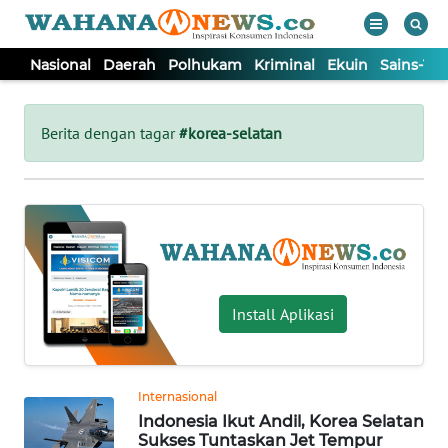
Nasional
Daerah
Polhukam
Kriminal
Ekuin
Sains-Te
WAHANA
Tutup
TV
Berita dengan tagar
#korea-selatan
NASIONAL
DAERAH
POLHUKAM
Install Aplikasi
KRIMINAL
Internasional
EKUIN
Indonesia Ikut Andil, Korea Selatan
Sukses Tuntaskan Jet Tempur