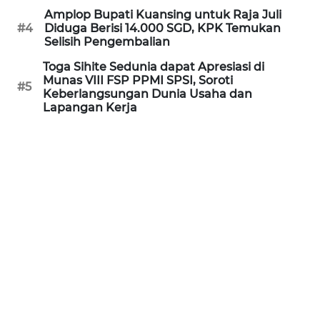
Amplop Bupati Kuansing untuk Raja Juli
WN
#4
Diduga Berisi 14.000 SGD, KPK Temukan
KALTARA
Selisih Pengembalian
Toga Sihite Sedunia dapat Apresiasi di
WN
Munas VIII FSP PPMI SPSI, Soroti
KALSEL
#5
Keberlangsungan Dunia Usaha dan
Lapangan Kerja
WN
KALTIM
WN
SULSEL
WN
GORONTALO
WN
SULUT