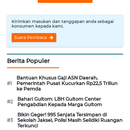
WN
NUSANTARA
Kirimkan masukan dan tanggapan anda sebagai
konsumen kepada kami.
WN
JOGJA
Suara Pembaca
WN
JATIM
Berita Populer
WN
Bantuan Khusus Gaji ASN Daerah,
BALI
#1
Pemerintah Pusat Kucurkan Rp22,5 Triliun
ke Pemda
WN
Bahari Gultom: LBH Gultom Center
KALBAR
#2
Pengabdian Kepada Marga Gultom
Bikin Geger! 995 Senjata Tersimpan di
WN
#3
Sekolah Jaksel, Polisi Masih Selidiki Ruangan
KALTENG
Terkunci