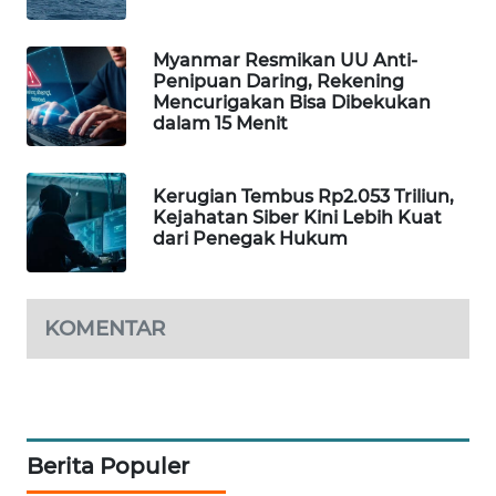
WAHANA
DESA
Myanmar Resmikan UU Anti-
WISATA
Penipuan Daring, Rekening
Mencurigakan Bisa Dibekukan
dalam 15 Menit
LAPAK
WAHANA
Kerugian Tembus Rp2.053 Triliun,
Wahana
Kejahatan Siber Kini Lebih Kuat
Network
dari Penegak Hukum
KONSUMEN
LISTRIK
KOMENTAR
MASYARAKAT
KELISTRIKAN
WALINKI
Berita Populer
ID