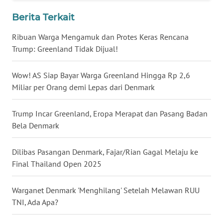
WN
Berita Terkait
BABEL
Ribuan Warga Mengamuk dan Protes Keras Rencana
Trump: Greenland Tidak Dijual!
WN
SUMBAR
Wow! AS Siap Bayar Warga Greenland Hingga Rp 2,6
Miliar per Orang demi Lepas dari Denmark
WN
SUMSEL
Trump Incar Greenland, Eropa Merapat dan Pasang Badan
WN
Bela Denmark
BENGKULU
Dilibas Pasangan Denmark, Fajar/Rian Gagal Melaju ke
WN
Final Thailand Open 2025
LAMPUNG
Warganet Denmark 'Menghilang' Setelah Melawan RUU
WN
TNI, Ada Apa?
JATENG