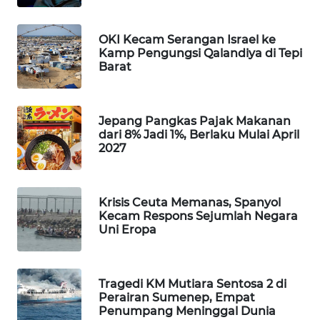
WAHANA
SPORT
OKI Kecam Serangan Israel ke
Kamp Pengungsi Qalandiya di Tepi
Barat
WAHANA
UMKM
Jepang Pangkas Pajak Makanan
WAHANA
dari 8% Jadi 1%, Berlaku Mulai April
SELEB
2027
WAHANA
PERSONA
Krisis Ceuta Memanas, Spanyol
Kecam Respons Sejumlah Negara
WAHANA
Uni Eropa
OTOMOTIF
WAHANA
Tragedi KM Mutiara Sentosa 2 di
HEALTH
Perairan Sumenep, Empat
Penumpang Meninggal Dunia