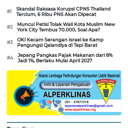
Skandal Raksasa Korupsi CPNS Thailand
MAWAKA
#1
Tercium, 6 Ribu PNS Akan Dipecat
ID
Muncul Petisi Tolak Wali Kota Muslim New
#2
York City Tembus 70.000, Soal Apa?
MARTABAT
NET
OKI Kecam Serangan Israel ke Kamp
#3
Pengungsi Qalandiya di Tepi Barat
PLN
Jepang Pangkas Pajak Makanan dari 8%
#4
WATCH
Jadi 1%, Berlaku Mulai April 2027
MKLI
LPKKI
LKKI
KOPEKLIN