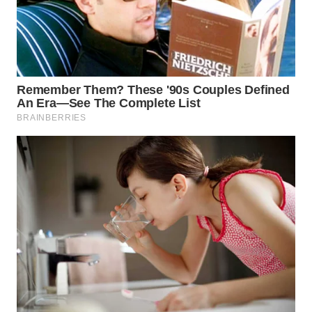
WN
BOGOR
WN
DEPOK
WN
TAPANULI
UTARA
WN
SAMOSIR
WN
PADANG
LAWAS