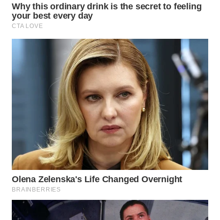
WN
TAPANULI
SELATAN
WN
TANJUNG
LESUNG
WN
KARO
WN
SIMALUNGUN
WN
LABUHANBATU
WN