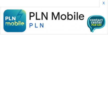
X
WAHANA MEDIA GROUP
|
|
|
WAHANA NEWS co
WAHANA TANI
WAHANA ADVOKAT
|
|
WAHANA INFRASTRUKTUR
WAHANA KONSUMEN