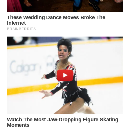
WN
KALTARA
WN
KALSEL
WN
KALTIM
WN
SULSEL
WN
GORONTALO
WN
SULUT