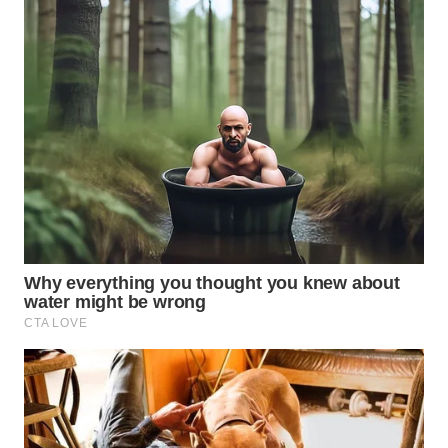
WN
INDRAMAYU
WN
KUNINGAN
WN
MAJALENGKA
WN
SUBANG
WN
SUKABUMI
WN
PURWAKARTA