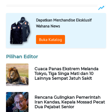
WAHANA
LISTRIK
Dapatkan Merchandise Eksklusif
Wahana News
WAHANA
TRAVEL
Buka Katalog
WAHANA
TV
Pilihan Editor
WAHANANEWS
ID
Cuaca Panas Ekstrem Melanda
Tokyo, Tiga Singa Mati dan 10
Lainnya Sempat Jatuh Sakit
WAHANANEWS
CO ID
Rencana Gulingkan Pemerintah
WAHANANEWS
Iran Kandas, Kepala Mossad Pecat
NET
Dua Pejabat Senior