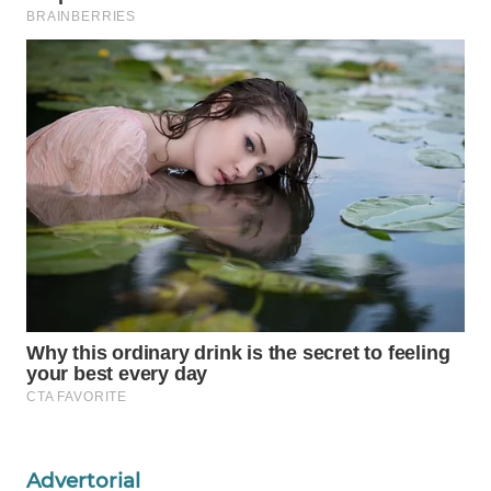
Wahana
Media
Group
WAHANA
NEWS
WAHANA
TANI
WAHANA
ADVOKAT
WAHANA
INFRASTRUKTUR
WAHANA
KONSUMEN
Advertorial