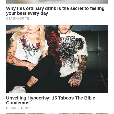
WN
SUMEDANG
WN
CIANJUR
WN
KEPULAUAN
SERIBU
WN
TANGERANG
WN
BINJAI
WN
CIREBON