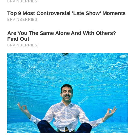
WN
MALUKU
WN
MALUT
WN
DAIRI
WN
DANAU
TOBA
WN
NIAS
WN
LANGKAT