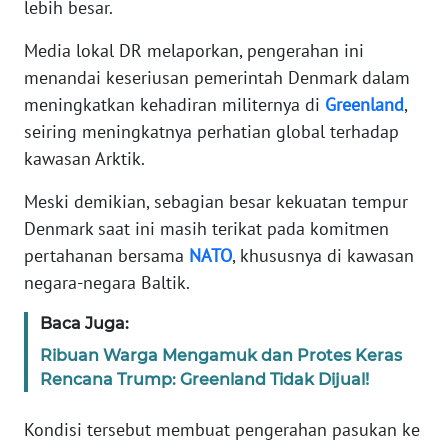
lebih besar.
KARIR
Media lokal DR melaporkan, pengerahan ini
menandai keseriusan pemerintah Denmark dalam
DISCLAIMER
meningkatkan kehadiran militernya di
Greenland
,
seiring meningkatnya perhatian global terhadap
Wahana
kawasan Arktik.
News
Regional
Meski demikian, sebagian besar kekuatan tempur
Denmark saat ini masih terikat pada komitmen
WN
pertahanan bersama
NATO
, khususnya di kawasan
SUMUT
negara-negara Baltik.
WN
Baca Juga:
JAKARTA
Ribuan Warga Mengamuk dan Protes Keras
Rencana Trump: Greenland Tidak Dijual!
WN
JABAR
Kondisi tersebut membuat pengerahan pasukan ke