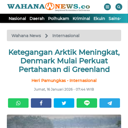
Nasional
Daerah
Polhukam
Kriminal
Ekuin
Sains-Te
WAHANA
Tutup
TV
Wahana News
Internasional
NASIONAL
Ketegangan Arktik Meningkat,
Denmark Mulai Perkuat
DAERAH
Pertahanan di Greenland
Heri Pamungkas - Internasional
POLHUKAM
Jumat, 16 Januari 2026 - 07:44 WIB
KRIMINAL
EKUIN