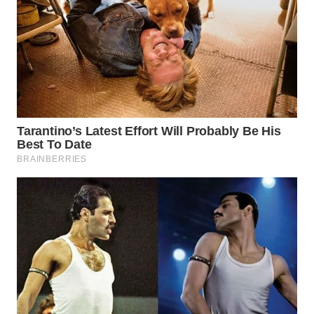
WN
PRIANGAN
TIMUR
WN
SEMARANG
WN
SOLO
WN
BOROBUDUR
WN
MADURA
WN
SURABAYA