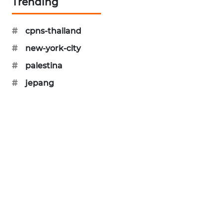
Trending
PORTAL
KONSUMEN
#
cpns-thailand
FORWAMKI
#
new-york-city
#
palestina
ALPERKLINAS
#
jepang
FORJASIDA
TAMBANG
NEWS
SITUNGIR
NEWS
SIDIKALANG
NEWS