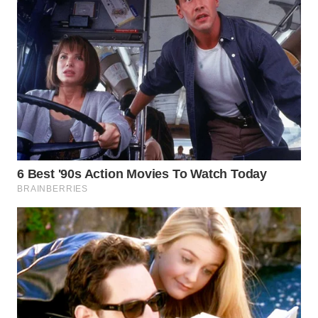
TAPANULI
TENGAH
WN DELI
SERDANG
WN
TEBING
TINGGI
WN
PAKPAK
WN
KARAWANG
WN
BEKASI