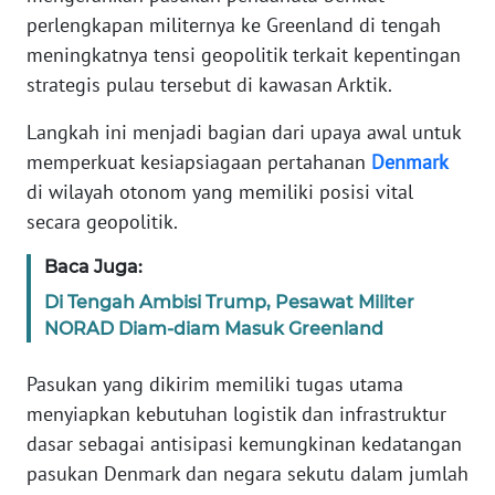
Informasi
perlengkapan militernya ke Greenland di tengah
meningkatnya tensi geopolitik terkait kepentingan
INDEKS
BERITA
strategis pulau tersebut di kawasan Arktik.
Langkah ini menjadi bagian dari upaya awal untuk
KONTAK
memperkuat kesiapsiagaan pertahanan
Denmark
KAMI
di wilayah otonom yang memiliki posisi vital
secara geopolitik.
INFO
IKLAN
Baca Juga:
TENTANG
Di Tengah Ambisi Trump, Pesawat Militer
KAMI
NORAD Diam-diam Masuk Greenland
Pasukan yang dikirim memiliki tugas utama
PEDOMAN
MEDIA
menyiapkan kebutuhan logistik dan infrastruktur
SIBER
dasar sebagai antisipasi kemungkinan kedatangan
pasukan Denmark dan negara sekutu dalam jumlah
REDAKSI