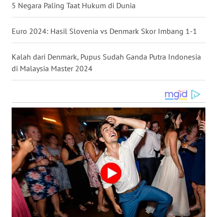
5 Negara Paling Taat Hukum di Dunia
WN
NUSANTARA
Euro 2024: Hasil Slovenia vs Denmark Skor Imbang 1-1
WN
Kalah dari Denmark, Pupus Sudah Ganda Putra Indonesia
JOGJA
di Malaysia Master 2024
WN
JATIM
WN
BALI
WN
KALBAR
WN
KALTENG