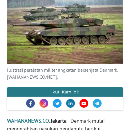
SAINS-TEKNO
KESEHATAN
INTERNASIONAL
SERBA-SERBI
PENDIDIKAN
Ilustrasi peralatan militer angkatan bersenjata Denmark.
[WAHANANEWS.CO/NET].
OLAHRAGA
Ikuti Kami di:
OPINI
EDITORIAL
WAHANANEWS.CO
, Jakarta -
Denmark mulai
mengerahkan pasukan pendahulu berikut