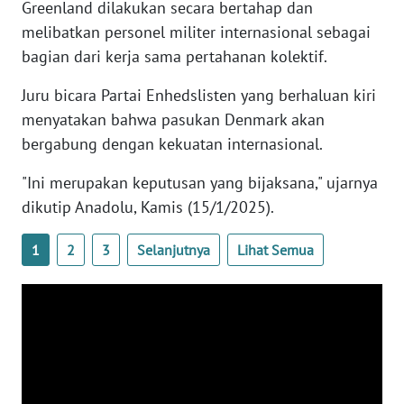
Greenland dilakukan secara bertahap dan
WN
melibatkan personel militer internasional sebagai
BANTEN
bagian dari kerja sama pertahanan kolektif.
WN
Juru bicara Partai Enhedslisten yang berhaluan kiri
NTT
menyatakan bahwa pasukan Denmark akan
bergabung dengan kekuatan internasional.
WN
KEPRI
"Ini merupakan keputusan yang bijaksana," ujarnya
dikutip Anadolu, Kamis (15/1/2025).
WN
PAPUA
1
2
3
Selanjutnya
Lihat Semua
WN
PAPUA
BARAT
WN
RIAU