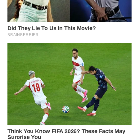
WN
NATUNA
WN
BINTAN
WN
MANDALIKA
WN
LIKUPANG
WN
LABUANBAJO
WN
BORNEO