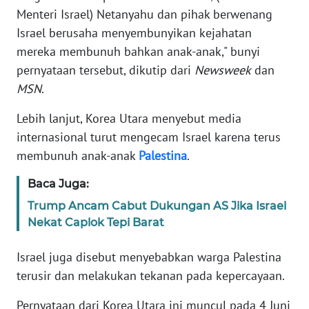
Menteri Israel) Netanyahu dan pihak berwenang
Israel berusaha menyembunyikan kejahatan
KARIR
mereka membunuh bahkan anak-anak," bunyi
pernyataan tersebut, dikutip dari
Newsweek
dan
DISCLAIMER
MSN
.
Wahana
Lebih lanjut, Korea Utara menyebut media
News
Regional
internasional turut mengecam Israel karena terus
membunuh anak-anak
Palestina
.
WN
SUMUT
Baca Juga:
Trump Ancam Cabut Dukungan AS Jika Israel
WN
Nekat Caplok Tepi Barat
JAKARTA
Israel juga disebut menyebabkan warga Palestina
WN
terusir dan melakukan tekanan pada kepercayaan.
JABAR
Pernyataan dari Korea Utara ini muncul pada 4 Juni