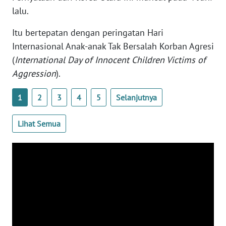
WN
lalu.
BANTEN
Itu bertepatan dengan peringatan Hari
Internasional Anak-anak Tak Bersalah Korban Agresi
WN
NTT
(
International Day of Innocent Children Victims of
Aggression
).
WN
KEPRI
1
2
3
4
5
Selanjutnya
WN
Lihat Semua
PAPUA
WN
PAPUA
BARAT
WN
RIAU