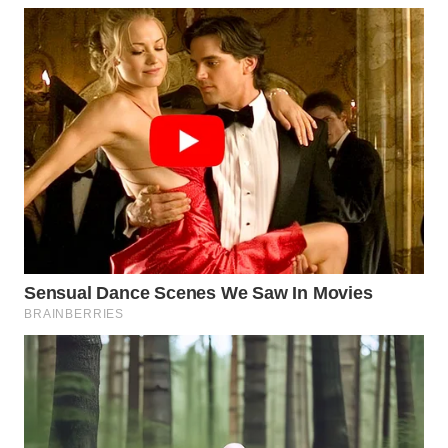
WN
INDRAMAYU
WN
KUNINGAN
WN
MAJALENGKA
WN
SUBANG
WN
SUKABUMI
WN
PURWAKARTA