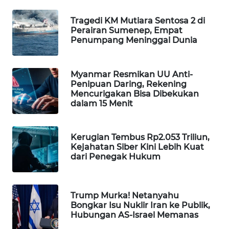
WAHANA
Tragedi KM Mutiara Sentosa 2 di
DESA
Perairan Sumenep, Empat
WISATA
Penumpang Meninggal Dunia
LAPAK
WAHANA
Myanmar Resmikan UU Anti-
Penipuan Daring, Rekening
Mencurigakan Bisa Dibekukan
Wahana
dalam 15 Menit
Network
KONSUMEN
Kerugian Tembus Rp2.053 Triliun,
LISTRIK
Kejahatan Siber Kini Lebih Kuat
dari Penegak Hukum
MASYARAKAT
KELISTRIKAN
Trump Murka! Netanyahu
Bongkar Isu Nuklir Iran ke Publik,
WALINKI
Hubungan AS-Israel Memanas
ID