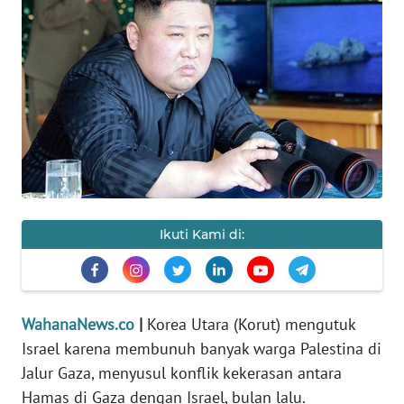
SAINS-TEKNO
KESEHATAN
INTERNASIONAL
SERBA-SERBI
PENDIDIKAN
Ikuti Kami di:
OLAHRAGA
OPINI
WahanaNews.co
|
Korea Utara (Korut) mengutuk
Israel karena membunuh banyak warga Palestina di
EDITORIAL
Jalur Gaza, menyusul konflik kekerasan antara
Hamas di Gaza dengan Israel, bulan lalu.