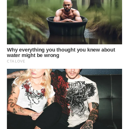
WN
PRIANGAN
TIMUR
WN
SEMARANG
WN
SOLO
WN
BOROBUDUR
WN
MADURA
WN
SURABAYA