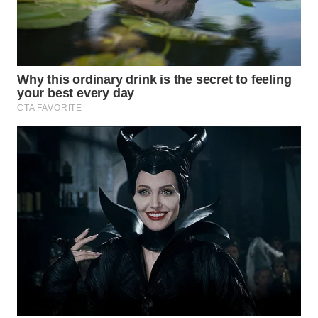
WN
KALTARA
WN
KALSEL
WN
KALTIM
WN
SULSEL
WN
GORONTALO
WN
SULUT