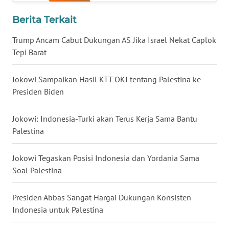
WN
Berita Terkait
BABEL
Trump Ancam Cabut Dukungan AS Jika Israel Nekat Caplok
Tepi Barat
WN
SUMBAR
Jokowi Sampaikan Hasil KTT OKI tentang Palestina ke
WN
Presiden Biden
SUMSEL
Jokowi: Indonesia-Turki akan Terus Kerja Sama Bantu
WN
Palestina
BENGKULU
Jokowi Tegaskan Posisi Indonesia dan Yordania Sama
WN
Soal Palestina
LAMPUNG
Presiden Abbas Sangat Hargai Dukungan Konsisten
WN
Indonesia untuk Palestina
JATENG