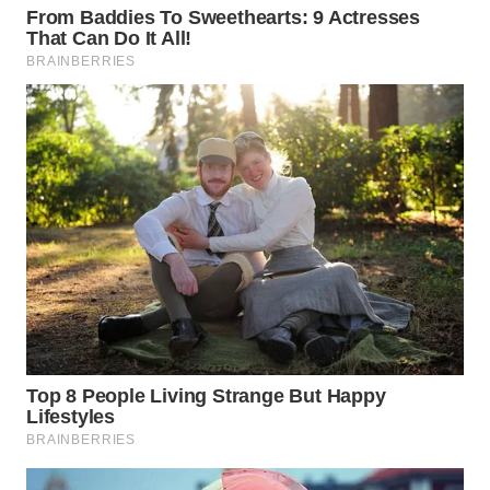
WN
MALUKU
WN
MALUT
WN
DAIRI
WN
DANAU
TOBA
WN
NIAS
WN
LANGKAT