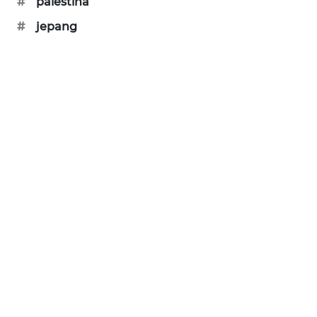
#
palestina
SIBARAGAS
#
jepang
NEWS
METRO
SIANTAR
NEWS
METRO
MEDAN
NEWS
METRO
JAKARTA
NEWS
KRT
NEWS