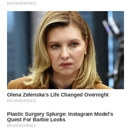
WN
SUMEDANG
WN
CIANJUR
WN
KEPULAUAN
SERIBU
WN
TANGERANG
WN
BINJAI
WN
CIREBON