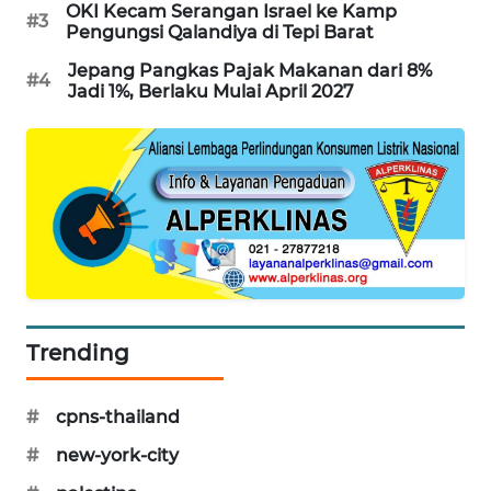
OKI Kecam Serangan Israel ke Kamp
#3
PORTAL
Pengungsi Qalandiya di Tepi Barat
KONSUMEN
Jepang Pangkas Pajak Makanan dari 8%
#4
Jadi 1%, Berlaku Mulai April 2027
FORWAMKI
ALPERKLINAS
FORJASIDA
TAMBANG
NEWS
Trending
SITUNGIR
NEWS
#
cpns-thailand
SIDIKALANG
#
new-york-city
NEWS