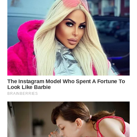
WN
TAPANULI
SELATAN
WN
TANJUNG
LESUNG
WN
KARO
WN
SIMALUNGUN
WN
LABUHANBATU
WN