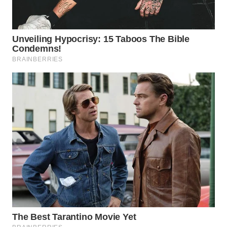
WN
NATUNA
WN
BINTAN
WN
MANDALIKA
WN
LIKUPANG
WN
LABUANBAJO
WN
BORNEO