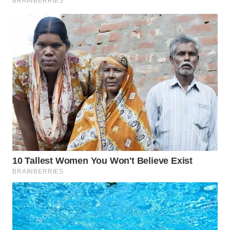
Wahana
Media
Group
WAHANA
NEWS
WAHANA
TANI
WAHANA
ADVOKAT
WAHANA
INFRASTRUKTUR
WAHANA
KONSUMEN