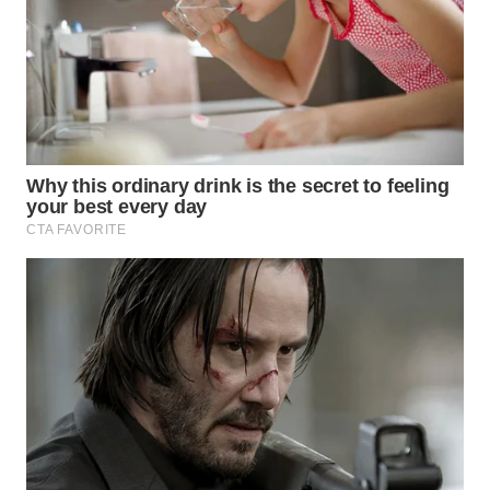
TAPANULI
TENGAH
WN DELI
SERDANG
WN
TEBING
TINGGI
WN
PAKPAK
WN
KARAWANG
WN
BEKASI