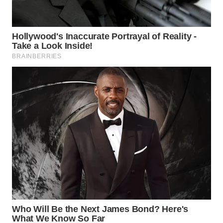
WN
BOGOR
WN
DEPOK
WN
TAPANULI
UTARA
WN
SAMOSIR
WN
PADANG
LAWAS