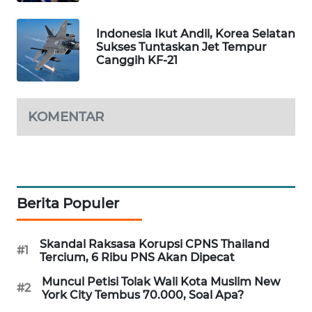
MAWAKA
Indonesia Ikut Andil, Korea Selatan
ID
Sukses Tuntaskan Jet Tempur
Canggih KF-21
MARTABAT
NET
KOMENTAR
PLN
WATCH
MKLI
Berita Populer
LPKKI
Skandal Raksasa Korupsi CPNS Thailand
#1
LKKI
Tercium, 6 Ribu PNS Akan Dipecat
Muncul Petisi Tolak Wali Kota Muslim New
#2
KOPEKLIN
York City Tembus 70.000, Soal Apa?