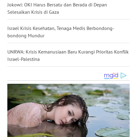
Jokowi: OKI Harus Bersatu dan Berada di Depan
WN
Selesaikan Krisis di Gaza
NUSANTARA
Israel Krisis Kesehatan, Tenaga Medis Berbondong-
WN
bondong Mundur
JOGJA
UNRWA: Krisis Kemanusiaan Baru Kurangi Prioritas Konflik
WN
Israel-Palestina
JATIM
WN
BALI
WN
KALBAR
WN
KALTENG