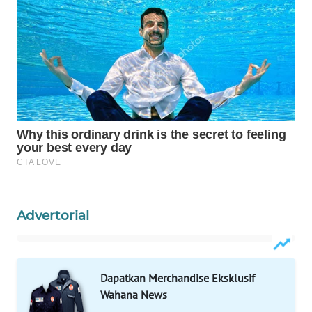
WAHANA
LISTRIK
WAHANA
TRAVEL
WAHANA
TV
WAHANANEWS
ID
Advertorial
WAHANANEWS
CO ID
Dapatkan Merchandise Eksklusif
WAHANANEWS
NET
Wahana News