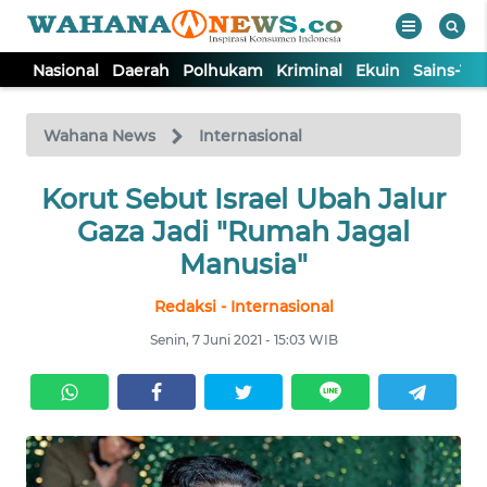
Nasional
Daerah
Polhukam
Kriminal
Ekuin
Sains-Te
WAHANA
Tutup
TV
Wahana News
Internasional
NASIONAL
Korut Sebut Israel Ubah Jalur
Gaza Jadi "Rumah Jagal
DAERAH
Manusia"
Redaksi - Internasional
POLHUKAM
Senin, 7 Juni 2021 - 15:03 WIB
KRIMINAL
EKUIN