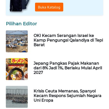
WAHANA
Buka Katalog
SPORT
Pilihan Editor
WAHANA
UMKM
OKI Kecam Serangan Israel ke
Kamp Pengungsi Qalandiya di Tepi
WAHANA
Barat
SELEB
WAHANA
Jepang Pangkas Pajak Makanan
PERSONA
dari 8% Jadi 1%, Berlaku Mulai April
2027
WAHANA
OTOMOTIF
Krisis Ceuta Memanas, Spanyol
Kecam Respons Sejumlah Negara
WAHANA
Uni Eropa
HEALTH