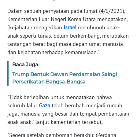
Informasi
Dalam sebuah pernyataan pada Jumat (4/6/2021),
INDEKS
Kementerian Luar Negeri Korea Utara mengatakan,
BERITA
"kejahatan mengerikan
Israel
membunuh anak-
anak seperti tunas, belum berkembang, merupakan
KONTAK
tantangan berat bagi masa depan umat manusia
KAMI
dan kejahatan terhadap kemanusiaan."
INFO
Baca Juga:
IKLAN
Trump Bentuk Dewan Perdamaian Saingi
Perserikatan Bangsa-Bangsa
TENTANG
KAMI
"Tidak berlebihan untuk mengatakan bahwa
seluruh Jalur
Gaza
telah berubah menjadi rumah
PEDOMAN
MEDIA
jagal manusia yang besar dan tempat pembantaian
SIBER
anak-anak," lanjut kementerian tersebut.
"Segera setelah pemboman berakhir, (Perdana
REDAKSI