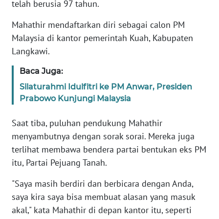
telah berusia 97 tahun.
Informasi
Mahathir mendaftarkan diri sebagai calon PM
INDEKS
BERITA
Malaysia di kantor pemerintah Kuah, Kabupaten
Langkawi.
KONTAK
Baca Juga:
KAMI
Silaturahmi Idulfitri ke PM Anwar, Presiden
INFO
Prabowo Kunjungi Malaysia
IKLAN
Saat tiba, puluhan pendukung Mahathir
TENTANG
menyambutnya dengan sorak sorai. Mereka juga
KAMI
terlihat membawa bendera partai bentukan eks PM
itu, Partai Pejuang Tanah.
PEDOMAN
MEDIA
"Saya masih berdiri dan berbicara dengan Anda,
SIBER
saya kira saya bisa membuat alasan yang masuk
akal," kata Mahathir di depan kantor itu, seperti
REDAKSI