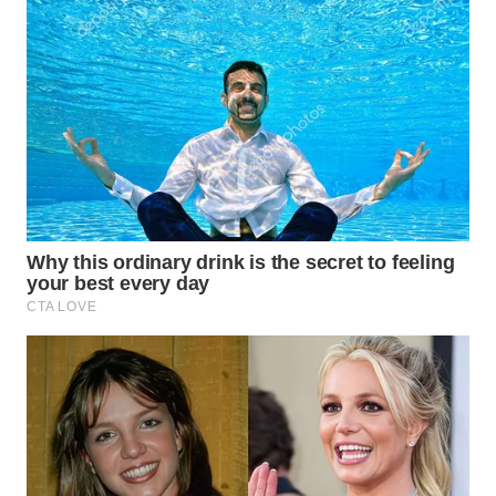
WN
PRIANGAN
TIMUR
WN
SEMARANG
WN
SOLO
WN
BOROBUDUR
WN
MADURA
WN
SURABAYA