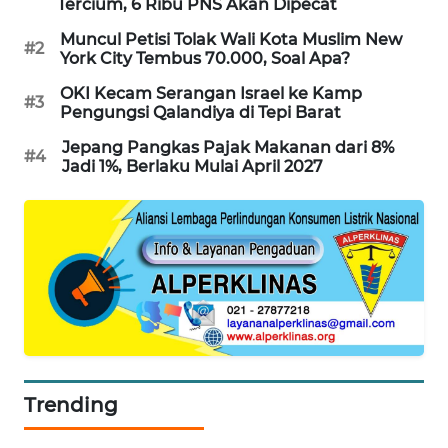
Tercium, 6 Ribu PNS Akan Dipecat
PORTAL
Muncul Petisi Tolak Wali Kota Muslim New
KONSUMEN
#2
York City Tembus 70.000, Soal Apa?
OKI Kecam Serangan Israel ke Kamp
FORWAMKI
#3
Pengungsi Qalandiya di Tepi Barat
Jepang Pangkas Pajak Makanan dari 8%
ALPERKLINAS
#4
Jadi 1%, Berlaku Mulai April 2027
FORJASIDA
TAMBANG
NEWS
SITUNGIR
NEWS
SIDIKALANG
Trending
NEWS