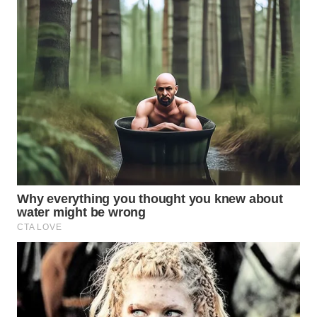
TAPANULI
TENGAH
WN DELI
SERDANG
WN
TEBING
TINGGI
WN
PAKPAK
WN
KARAWANG
WN
BEKASI