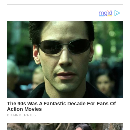
WN
NUSANTARA
WN
JOGJA
WN
JATIM
WN
BALI
WN
KALBAR
WN
KALTENG