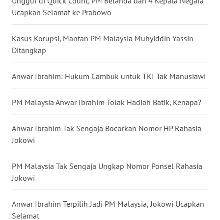
Unggul di Quick Count, PM Belanda dan 4 Kepala Negara
Ucapkan Selamat ke Prabowo
WN
BABEL
Kasus Korupsi, Mantan PM Malaysia Muhyiddin Yassin
Ditangkap
WN
SUMBAR
Anwar Ibrahim: Hukum Cambuk untuk TKI Tak Manusiawi
WN
SUMSEL
PM Malaysia Anwar Ibrahim Tolak Hadiah Batik, Kenapa?
WN
Anwar Ibrahim Tak Sengaja Bocorkan Nomor HP Rahasia
BENGKULU
Jokowi
WN
PM Malaysia Tak Sengaja Ungkap Nomor Ponsel Rahasia
LAMPUNG
Jokowi
WN
Anwar Ibrahim Terpilih Jadi PM Malaysia, Jokowi Ucapkan
JATENG
Selamat