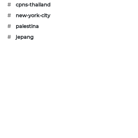
#
cpns-thailand
SIBARAGAS
NEWS
#
new-york-city
#
palestina
METRO
#
jepang
SIANTAR
NEWS
METRO
MEDAN
NEWS
METRO
JAKARTA
NEWS
KRT
NEWS