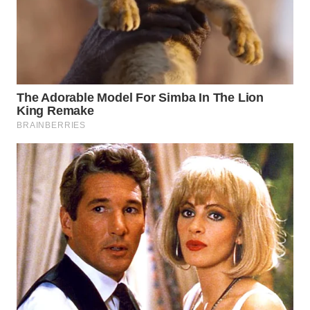
WN
MALUKU
WN
MALUT
WN
DAIRI
WN
DANAU
TOBA
WN
NIAS
WN
LANGKAT