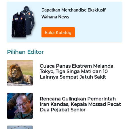
WAHANA
Dapatkan Merchandise Eksklusif
SPORT
Wahana News
WAHANA
Buka Katalog
UMKM
WAHANA
Pilihan Editor
SELEB
Cuaca Panas Ekstrem Melanda
WAHANA
Tokyo, Tiga Singa Mati dan 10
Lainnya Sempat Jatuh Sakit
PERSONA
WAHANA
OTOMOTIF
Rencana Gulingkan Pemerintah
Iran Kandas, Kepala Mossad Pecat
Dua Pejabat Senior
WAHANA
HEALTH