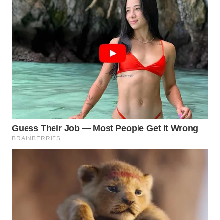
WN
KALTARA
WN
KALSEL
WN
KALTIM
WN
SULSEL
WN
GORONTALO
WN
SULUT