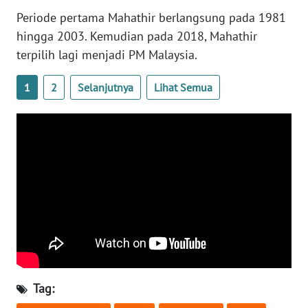
WN
Periode pertama Mahathir berlangsung pada 1981
BANTEN
hingga 2003. Kemudian pada 2018, Mahathir
terpilih lagi menjadi PM Malaysia.
WN
NTT
1
2
Selanjutnya
Lihat Semua
WN
KEPRI
WN
PAPUA
WN
PAPUA
BARAT
WN
Tag:
RIAU