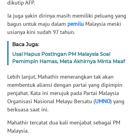
dikutip AFP.
KARIR
Ia juga yakin dirinya masih memiliki peluang yang
bagus untuk maju dalam
pemilu
Malaysia meski
DISCLAIMER
usianya kini sudah 97 tahun.
Baca Juga:
Wahana
News
Usai Hapus Postingan PM Malaysia Soal
Regional
Pemimpin Hamas, Meta Akhirnya Minta Maaf
WN
Lebih lanjut, Mahathir menerangkan tak akan
SUMUT
membentuk aliansi dengan partai yang dipimpin
penjahat. Kata ini merujuk pada Partai Malaysia
WN
Organisasi Nasional Melayu Bersatu (
UMNO
) yang
JAKARTA
berkuasa saat ini.
WN
Mahathir tercatat dua kali menjabat sebagai PM
JABAR
Malaysia.