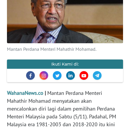
SAINS-TEKNO
KESEHATAN
INTERNASIONAL
Mantan Perdana Menteri Mahathir Mohamad.
SERBA-SERBI
Ikuti Kami di:
PENDIDIKAN
OLAHRAGA
WahanaNews.co
|
Mantan Perdana Menteri
Mahathir Mohamad menyatakan akan
OPINI
mencalonkan diri lagi dalam pemilihan Perdana
Menteri Malaysia pada Sabtu (5/11). Padahal, PM
EDITORIAL
Malaysia era 1981-2003 dan 2018-2020 itu kini