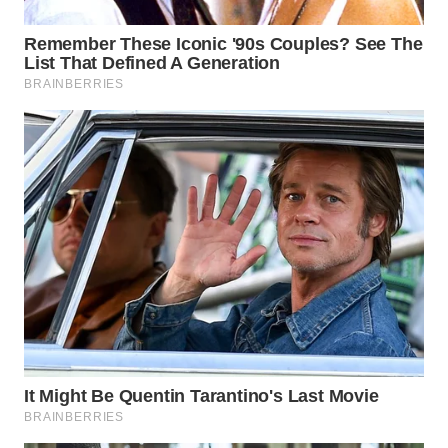
WN
TAPANULI
SELATAN
WN
TANJUNG
LESUNG
WN
KARO
WN
SIMALUNGUN
WN
LABUHANBATU
WN