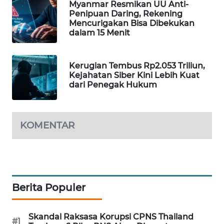
Myanmar Resmikan UU Anti-
Penipuan Daring, Rekening
MAWAKA
Mencurigakan Bisa Dibekukan
ID
dalam 15 Menit
MARTABAT
NET
Kerugian Tembus Rp2.053 Triliun,
Kejahatan Siber Kini Lebih Kuat
dari Penegak Hukum
PLN
WATCH
KOMENTAR
MKLI
LPKKI
LKKI
Berita Populer
KOPEKLIN
Skandal Raksasa Korupsi CPNS Thailand
#1