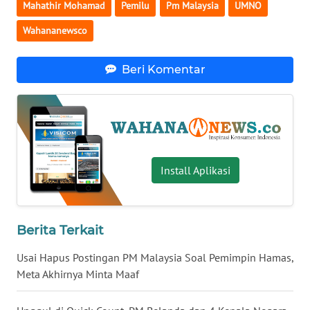
Mahathir Mohamad
Pemilu
Pm Malaysia
UMNO
WN
Wahananewsco
SERAMBI
Beri Komentar
WN
JAMBI
WN
SULTRA
Install Aplikasi
WN
NTB
WN
Berita Terkait
SULTENG
Usai Hapus Postingan PM Malaysia Soal Pemimpin Hamas,
Meta Akhirnya Minta Maaf
WN
SULBAR