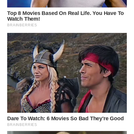
Wahana
Media
Group
WAHANA
NEWS
WAHANA
TANI
WAHANA
ADVOKAT
WAHANA
INFRASTRUKTUR
WAHANA
KONSUMEN