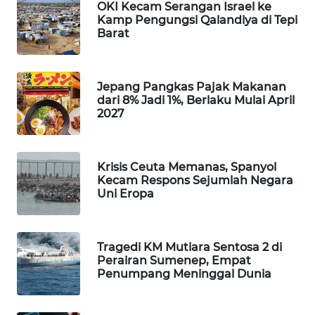
OKI Kecam Serangan Israel ke
WAHANA
Kamp Pengungsi Qalandiya di Tepi
DESA
Barat
WISATA
LAPAK
Jepang Pangkas Pajak Makanan
WAHANA
dari 8% Jadi 1%, Berlaku Mulai April
2027
Wahana
Network
Krisis Ceuta Memanas, Spanyol
Kecam Respons Sejumlah Negara
KONSUMEN
Uni Eropa
LISTRIK
MASYARAKAT
Tragedi KM Mutiara Sentosa 2 di
KELISTRIKAN
Perairan Sumenep, Empat
Penumpang Meninggal Dunia
WALINKI
ID