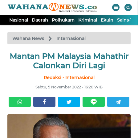
Nasional
Daerah
Polhukam
Kriminal
Ekuin
Sains-Te
WAHANA
Tutup
TV
Wahana News
Internasional
NASIONAL
Mantan PM Malaysia Mahathir
Calonkan Diri Lagi
DAERAH
Redaksi - Internasional
Sabtu, 5 November 2022 - 16:20 WIB
POLHUKAM
KRIMINAL
EKUIN