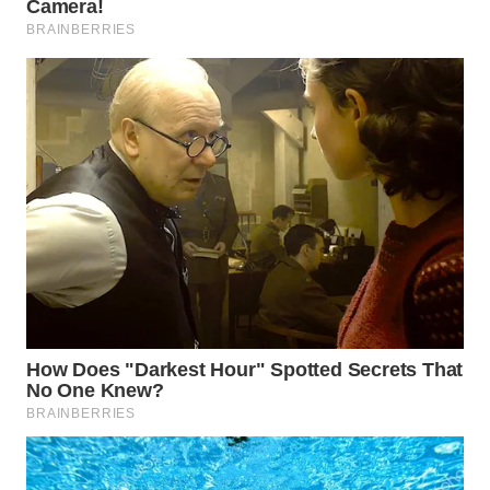
WN
INDRAMAYU
WN
KUNINGAN
WN
MAJALENGKA
WN
SUBANG
WN
SUKABUMI
WN
PURWAKARTA