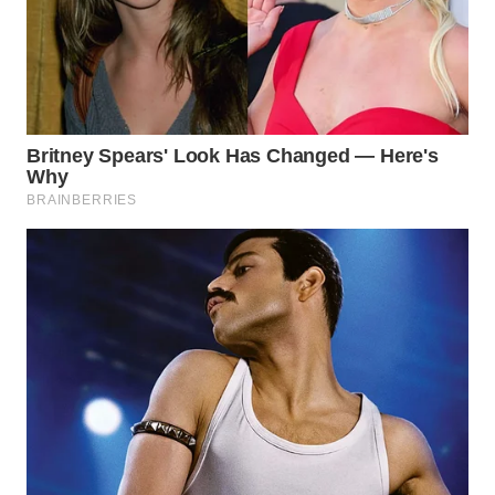
WN
NATUNA
WN
BINTAN
WN
MANDALIKA
WN
LIKUPANG
WN
LABUANBAJO
WN
BORNEO