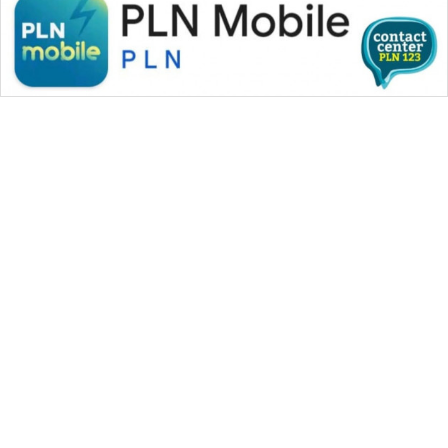
WAHANA MEDIA GROUP
|
|
|
WAHANA NEWS co
WAHANA TANI
WAHANA ADVOKAT
|
|
WAHANA INFRASTRUKTUR
WAHANA KONSUMEN
|
|
|
WAHANA LISTRIK
WAHANA TRAVEL
WAHANA TV
|
|
|
WAHANANEWS id
WAHANANEWS CO ID
WAHANANEWS NET