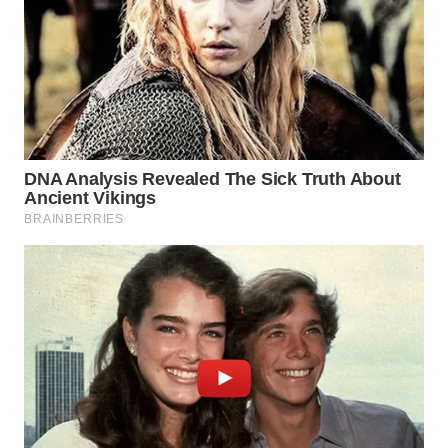
WN
BOGOR
WN
DEPOK
WN
TAPANULI
UTARA
WN
SAMOSIR
WN
PADANG
LAWAS