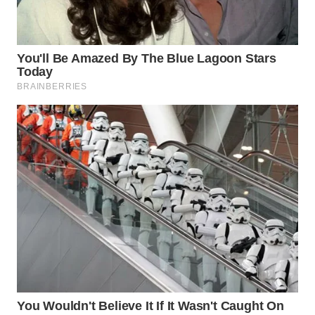
WN
SUMEDANG
WN
CIANJUR
WN
KEPULAUAN
SERIBU
WN
TANGERANG
WN
BINJAI
WN
CIREBON