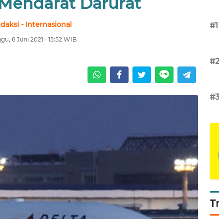
 Mendarat Darurat
daksi - Internasional
#1
gu, 6 Juni 2021 - 15:52 WIB
#
#
T