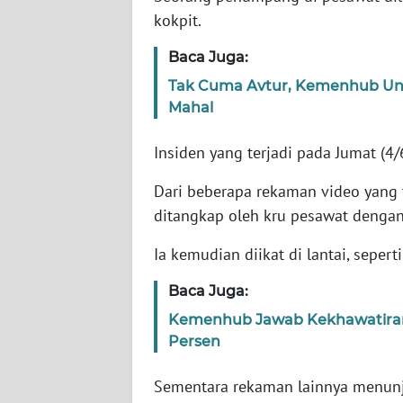
kokpit.
WN
Baca Juga:
NTT
Tak Cuma Avtur, Kemenhub Un
Mahal
WN
KEPRI
Insiden yang terjadi pada Jumat (
WN
Dari beberapa rekaman video yang te
PAPUA
ditangkap oleh kru pesawat denga
WN
Ia kemudian diikat di lantai, sepert
PAPUA
BARAT
Baca Juga:
Kemenhub Jawab Kekhawatiran
WN
Persen
RIAU
Sementara rekaman lainnya menunju
WN