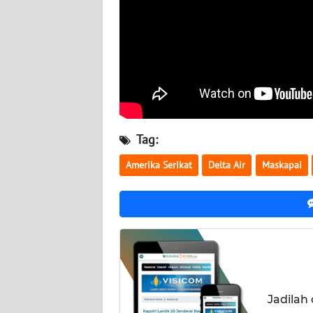
BABEL
WN
SUMBAR
WN
SUMSEL
Tag:
WN
BENGKULU
Amerika Serikat
Delta Air
Maskapai
WN
LAMPUNG
WN
JATENG
Jadilah
WN