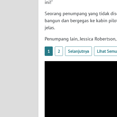
ini!"
SERAMBI
Seorang penumpang yang tidak dise
WN
bangun dan bergegas ke kabin pilo
JAMBI
jelas.
WN
Penumpang lain, Jessica Robertson
SULTRA
1
2
Selanjutnya
Lihat Sem
WN
NTB
WN
SULTENG
WN
SULBAR
WN