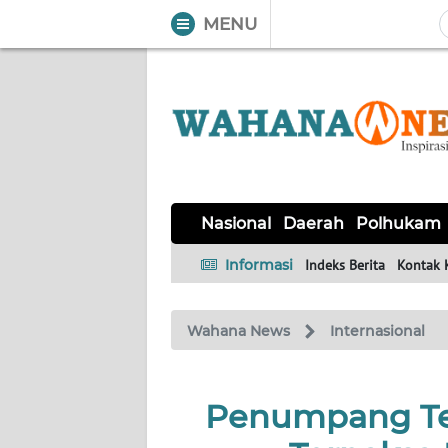
MENU
WAHANA
Tutup
TV
NASIONAL
DAERAH
POLHUKAM
KRIMINAL
EKUIN
SAINS-
KESEHATAN
INTERNASIONAL
Nasional
Daerah
Polhukam
TEKNO
Informasi
Indeks Berita
Kontak 
SERBA-
PENDIDIKAN
OLAHRAGA
OPINI
SERBI
Wahana News
Internasional
EDITORIAL
Penumpang Ter
Informasi