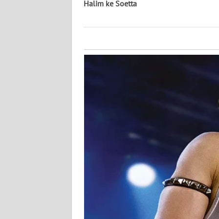
KALTARA
Halim ke Soetta
WN
KALSEL
WN
KALTIM
WN
SULSEL
WN
GORONTALO
WN
SULUT
WN
MALUKU