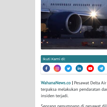
KARIR
DISCLAIMER
Wahana
News
Regional
WN
SUMUT
Ikuti Kami di:
WN
JAKARTA
WahanaNews.co
|
Pesawat Delta Air
WN
terpaksa melakukan pendaratan dar
JABAR
insiden terjadi.
WN
Seorang penumpang di pesawat di
BANTEN