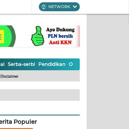
NETWORK
al
Serba-serbi
Pendidikan
Olahraga
Opini
Editoria
Disclaimer
erita Populer