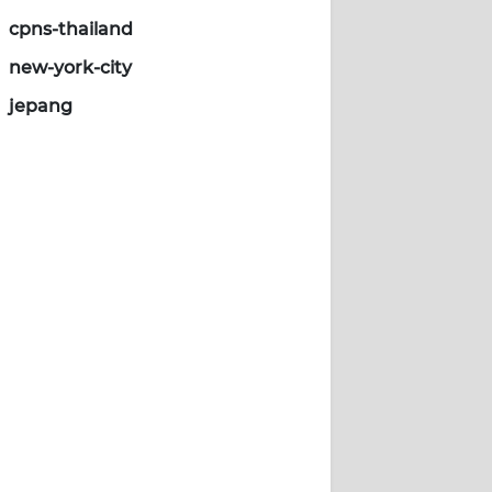
cpns-thailand
new-york-city
jepang