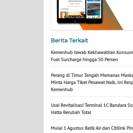
NUSANTARA
WN
JOGJA
WN
Berita Terkait
JATIM
Kemenhub Jawab Kekhawatiran Konsum
Fuel Surcharge hingga 50 Persen
WN
BALI
Perang di Timur Tengah Memanas Mask
Minta Harga Tiket Pesawat Naik, Ini Res
WN
Kemenhub
KALBAR
Usai Revitalisasi Terminal 1C Bandara S
WN
KALTENG
Hatta Berubah Total
WN
Mulai 1 Agustus Batik Air dan Citilink Pi