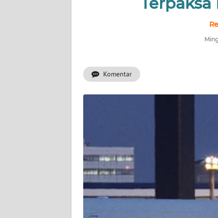
Terpaksa
INDEKS
BERITA
Re
Ming
KONTAK
KAMI
Komentar
INFO
IKLAN
TENTANG
KAMI
PEDOMAN
MEDIA
SIBER
REDAKSI