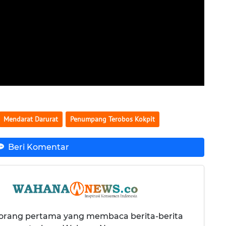
Mendarat Darurat
Penumpang Terobos Kokpit
Beri Komentar
 orang pertama yang membaca berita-berita