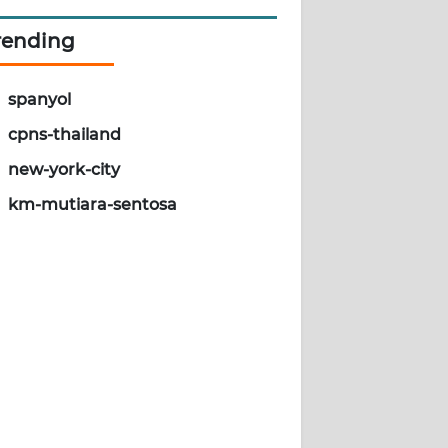
rending
spanyol
cpns-thailand
new-york-city
km-mutiara-sentosa