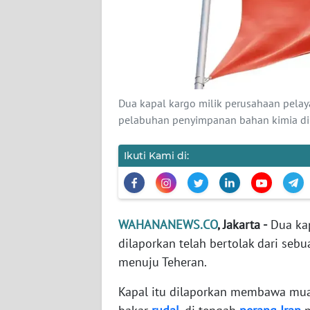
KARIR
DISCLAIMER
Wahana
News
Dua kapal kargo milik perusahaan pelaya
Regional
pelabuhan penyimpanan bahan kimia di
WN
SUMUT
Ikuti Kami di:
WN
JAKARTA
WAHANANEWS.CO
, Jakarta -
Dua kap
dilaporkan telah bertolak dari se
WN
JABAR
menuju Teheran.
Kapal itu dilaporkan membawa mu
WN
BANTEN