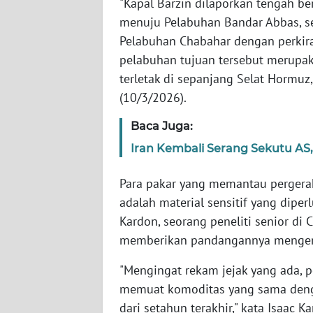
"Kapal Barzin dilaporkan tengah be
SERAMBI
menuju Pelabuhan Bandar Abbas, se
Pelabuhan Chabahar dengan perkir
WN
pelabuhan tujuan tersebut merupaka
JAMBI
terletak di sepanjang Selat Hormuz,
(10/3/2026).
WN
SULTRA
Baca Juga:
Iran Kembali Serang Sekutu AS, 
WN
NTB
Para pakar yang memantau pergera
adalah material sensitif yang dipe
WN
SULTENG
Kardon, seorang peneliti senior di 
memberikan pandangannya mengenai
WN
"Mengingat rekam jejak yang ada, 
SULBAR
memuat komoditas yang sama denga
WN
dari setahun terakhir," kata Isaac K