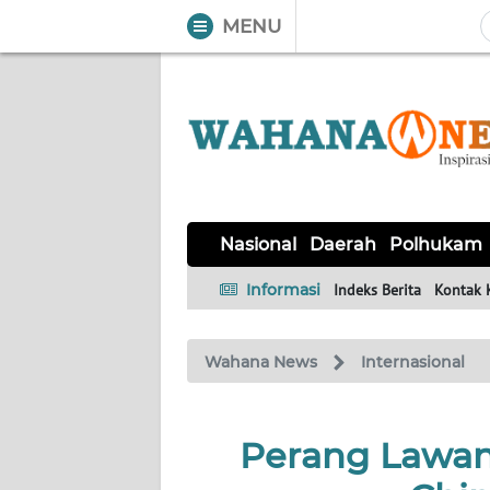
MENU
WAHANA
Tutup
TV
NASIONAL
DAERAH
POLHUKAM
KRIMINAL
EKUIN
SAINS-
KESEHATAN
INTERNASIONAL
Nasional
Daerah
Polhukam
TEKNO
Informasi
Indeks Berita
Kontak 
SERBA-
PENDIDIKAN
OLAHRAGA
OPINI
SERBI
Wahana News
Internasional
EDITORIAL
Perang Lawan
Informasi