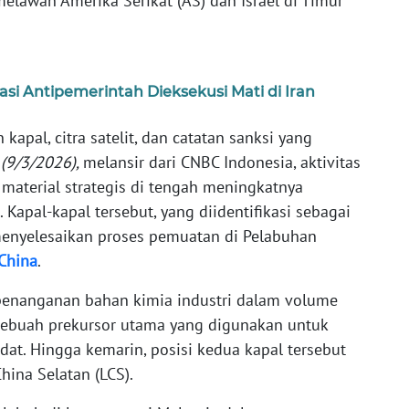
elawan Amerika Serikat (AS) dan Israel di Timur
i Antipemerintah Dieksekusi Mati di Iran
kapal, citra satelit, dan catatan sanksi yang
 (9/3/2026),
melansir dari CNBC Indonesia, aktivitas
material strategis di tengah meningkatnya
 Kapal-kapal tersebut, yang diidentifikasi sebagai
 menyelesaikan proses pemuatan di Pelabuhan
China
.
t penanganan bahan kimia industri dalam volume
, sebuah prekursor utama yang digunakan untuk
at. Hingga kemarin, posisi kedua kapal tersebut
hina Selatan (LCS).