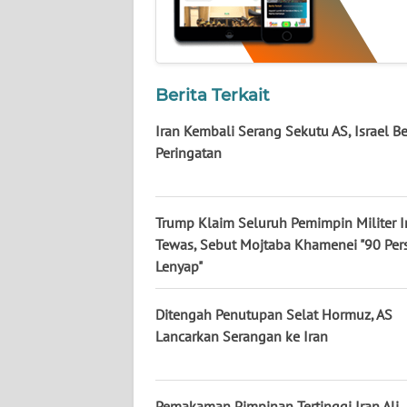
KALTARA
WN
KALSEL
Berita Terkait
WN
Iran Kembali Serang Sekutu AS, Israel Be
KALTIM
Peringatan
WN
SULSEL
Trump Klaim Seluruh Pemimpin Militer I
Tewas, Sebut Mojtaba Khamenei "90 Per
WN
Lenyap"
GORONTALO
Ditengah Penutupan Selat Hormuz, AS
WN
Lancarkan Serangan ke Iran
SULUT
WN
Pemakaman Pimpinan Tertinggi Iran Ali
MALUKU