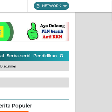
NETWORK
al
Serba-serbi
Pendidikan
Olahraga
Opini
Editoria
Disclaimer
erita Populer