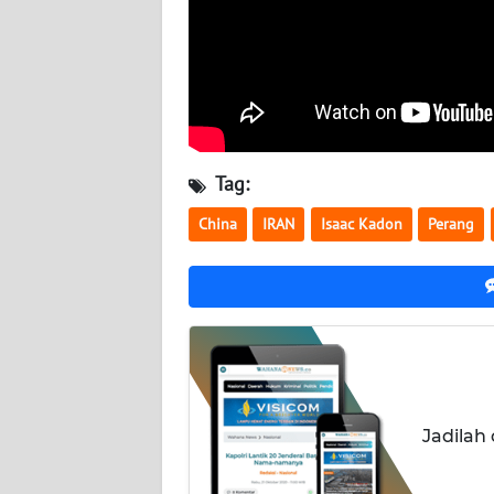
NUSANTARA
WN
JOGJA
WN
JATIM
Tag:
China
IRAN
Isaac Kadon
Perang
WN
BALI
WN
KALBAR
WN
KALTENG
Jadilah
WN