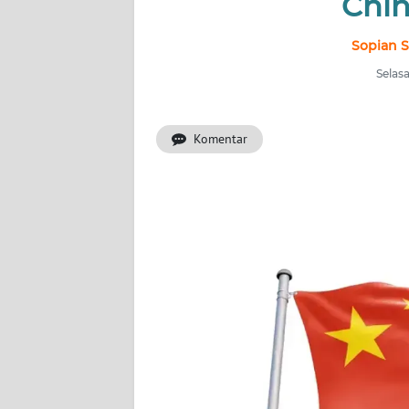
Chin
INDEKS
BERITA
Sopian S
Selas
KONTAK
KAMI
Komentar
INFO
IKLAN
TENTANG
KAMI
PEDOMAN
MEDIA
SIBER
REDAKSI