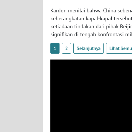
BABEL
Kardon menilai bahwa China seben
keberangkatan kapal-kapal tersebu
WN
SUMBAR
ketiadaan tindakan dari pihak Beiji
signifikan di tengah konfrontasi mi
WN
SUMSEL
1
2
Selanjutnya
Lihat Sem
WN
BENGKULU
WN
LAMPUNG
WN
JATENG
WN