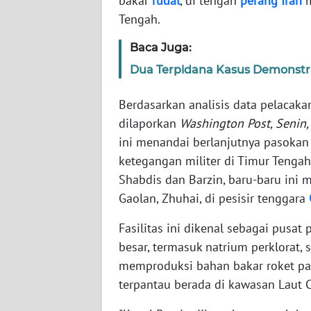
bakar
rudal
, di tengah
perang
Iran
m
Tengah.
WN
Baca Juga:
NTT
Dua Terpidana Kasus Demonstras
WN
KEPRI
Berdasarkan analisis data pelacakan 
dilaporkan
Washington Post, Senin,
WN
ini menandai berlanjutnya pasokan 
PAPUA
ketegangan militer di Timur Tengah.
Shabdis dan Barzin, baru-baru ini
WN
Gaolan, Zhuhai, di pesisir tenggara
PAPUA
BARAT
Fasilitas ini dikenal sebagai pusa
besar, termasuk natrium perklorat
WN
memproduksi bahan bakar roket pad
RIAU
terpantau berada di kawasan Laut C
WN