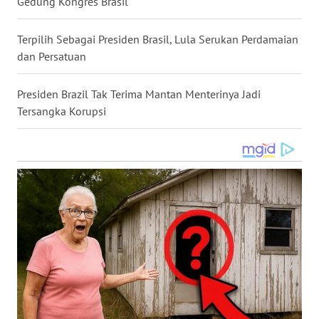
Gedung Kongres Brasil
WN
NUSANTARA
Terpilih Sebagai Presiden Brasil, Lula Serukan Perdamaian
dan Persatuan
WN
JOGJA
Presiden Brazil Tak Terima Mantan Menterinya Jadi
Tersangka Korupsi
WN
JATIM
WN
BALI
WN
KALBAR
WN
KALTENG