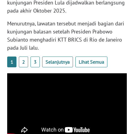
kunjungan Presiden Lula dijadwalkan berlangsung
WN
pada akhir Oktober 2025.
BANTEN
Menurutnya, lawatan tersebut menjadi bagian dari
WN
kunjungan balasan setelah Presiden Prabowo
NTT
Subianto menghadiri KTT BRICS di Rio de Janeiro
pada Juli lalu.
WN
KEPRI
1
2
3
Selanjutnya
Lihat Semua
WN
PAPUA
WN
PAPUA
BARAT
WN
RIAU