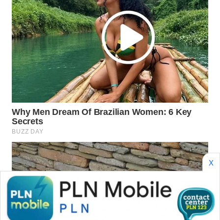
WN
NATUNA
WN
BINTAN
WN
MANDALIKA
WN
LIKUPANG
WN
X
LABUANBAJO
WN
BORNEO