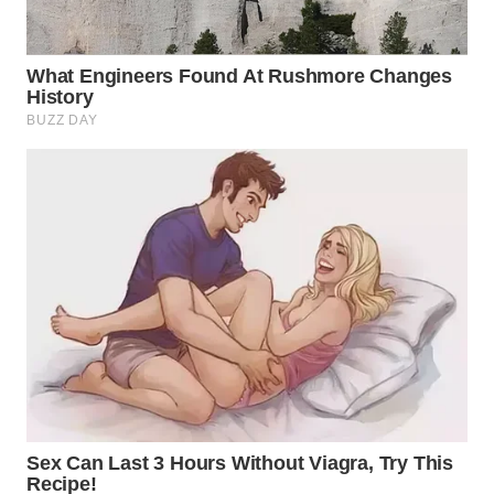
WN
INDRAMAYU
WN
KUNINGAN
WN
MAJALENGKA
WN
SUBANG
WN
SUKABUMI
WN
PURWAKARTA