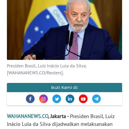
SAINS-TEKNO
KESEHATAN
INTERNASIONAL
SERBA-SERBI
Presiden Brasil, Luiz Inácio Lula da Silva.
PENDIDIKAN
[WAHANANEWS.CO/Reuters].
OLAHRAGA
Ikuti Kami di:
OPINI
WAHANANEWS.CO
, Jakarta -
Presiden Brasil, Luiz
EDITORIAL
Inácio Lula da Silva dijadwalkan melaksanakan