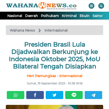
Nasional
Daerah
Polhukam
Kriminal
Ekuin
Sains-Te
WAHANA
Tutup
TV
Wahana News
Internasional
NASIONAL
Presiden Brasil Lula
Dijadwalkan Berkunjung ke
DAERAH
Indonesia Oktober 2025, MoU
Bilateral Tengah Disiapkan
POLHUKAM
Heri Pamungkas - Internasional
Jumat, 19 September 2025 - 10:38 WIB
KRIMINAL
EKUIN