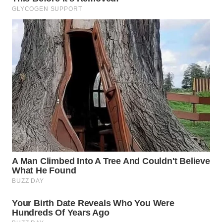
WN
MALUKU
WN
MALUT
WN
DAIRI
WN
DANAU
TOBA
WN
NIAS
WN
LANGKAT