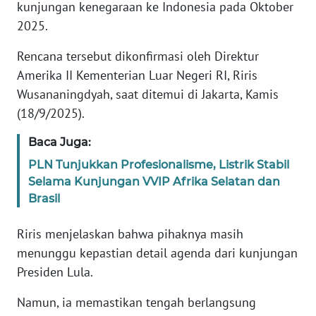
Informasi
kunjungan kenegaraan ke Indonesia pada Oktober
2025.
INDEKS
BERITA
Rencana tersebut dikonfirmasi oleh Direktur
Amerika II Kementerian Luar Negeri RI, Riris
KONTAK
Wusananingdyah, saat ditemui di Jakarta, Kamis
KAMI
(18/9/2025).
INFO
Baca Juga:
IKLAN
PLN Tunjukkan Profesionalisme, Listrik Stabil
Selama Kunjungan VVIP Afrika Selatan dan
TENTANG
Brasil
KAMI
Riris menjelaskan bahwa pihaknya masih
PEDOMAN
menunggu kepastian detail agenda dari kunjungan
MEDIA
Presiden Lula.
SIBER
Namun, ia memastikan tengah berlangsung
REDAKSI