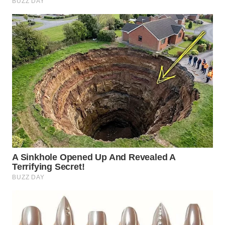
WN
TAPANULI
SELATAN
WN
TANJUNG
LESUNG
WN
KARO
WN
SIMALUNGUN
WN
LABUHANBATU
WN