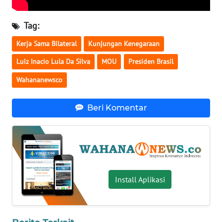
WN
Tag:
SERAMBI
Kerja Sama Bilateral
Kunjungan Kenegaraan
WN
Luiz Inacio Lula Da Silva
MOU
Presiden Brasil
JAMBI
Wahananewsco
WN
SULTRA
Beri Komentar
WN
NTB
WN
SULTENG
Install Aplikasi
WN
SULBAR