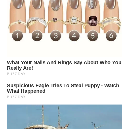
TAPANULI
TENGAH
WN DELI
SERDANG
WN
TEBING
TINGGI
WN
PAKPAK
WN
KARAWANG
WN
BEKASI