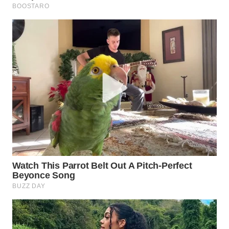
WN
PRIANGAN
TIMUR
WN
SEMARANG
WN
SOLO
WN
BOROBUDUR
WN
MADURA
WN
SURABAYA