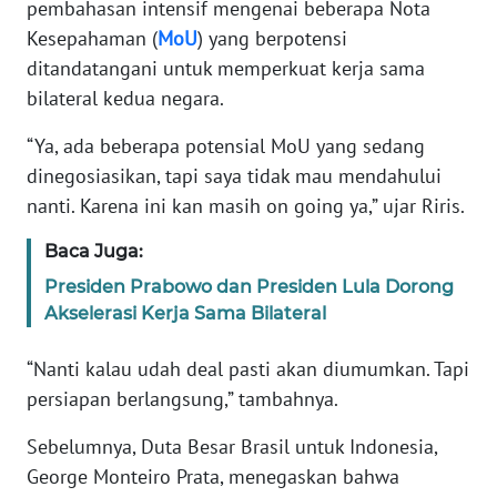
pembahasan intensif mengenai beberapa Nota
Kesepahaman (
MoU
) yang berpotensi
KARIR
ditandatangani untuk memperkuat kerja sama
bilateral kedua negara.
DISCLAIMER
“Ya, ada beberapa potensial MoU yang sedang
Wahana
dinegosiasikan, tapi saya tidak mau mendahului
News
nanti. Karena ini kan masih on going ya,” ujar Riris.
Regional
Baca Juga:
WN
Presiden Prabowo dan Presiden Lula Dorong
SUMUT
Akselerasi Kerja Sama Bilateral
WN
“Nanti kalau udah deal pasti akan diumumkan. Tapi
JAKARTA
persiapan berlangsung,” tambahnya.
WN
Sebelumnya, Duta Besar Brasil untuk Indonesia,
JABAR
George Monteiro Prata, menegaskan bahwa