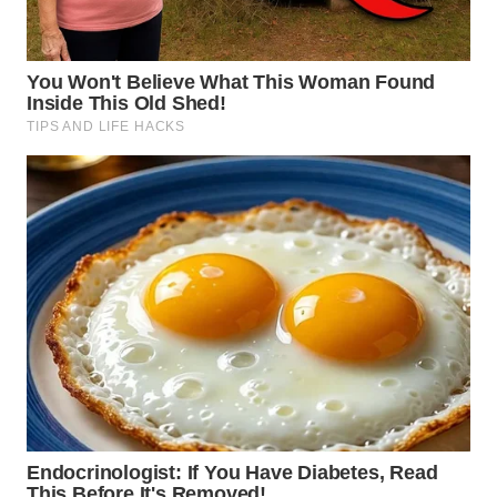
WN
KALTARA
WN
KALSEL
WN
KALTIM
WN
SULSEL
WN
GORONTALO
WN
SULUT