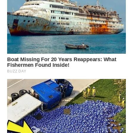
WN
BOGOR
WN
DEPOK
WN
TAPANULI
UTARA
WN
SAMOSIR
WN
PADANG
LAWAS