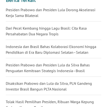
Berita Terkait
WN
Presiden Prabowo dan Presiden Lula Dorong Akselerasi
BABEL
Kerja Sama Bilateral
WN
Dari Pecel Kembang hingga Lagu Brasil: Cita Rasa
SUMBAR
Persahabatan Dua Negara Tropis
WN
Indonesia dan Brasil Bahas Kolaborasi Ekonomi hingga
SUMSEL
Pendidikan di Era Baru Diplomasi Selatan–Selatan
WN
Presiden Prabowo dan Presiden Lula da Silva Bahas
BENGKULU
Penguatan Kemitraan Strategis Indonesia–Brasil
WN
LAMPUNG
Disaksikan Prabowo dan Lula da Silva, PLN Gandeng
Investor Brasil Bangun PLTA Nasional
WN
JATENG
Tolak Hasil Pemilihan Presiden, Ribuan Warga Kepung