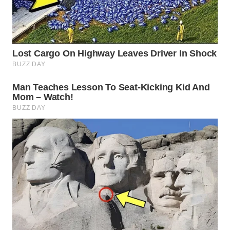
WN
SUMEDANG
WN
CIANJUR
WN
KEPULAUAN
SERIBU
WN
TANGERANG
WN
BINJAI
WN
CIREBON