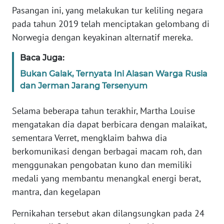
Pasangan ini, yang melakukan tur keliling negara
pada tahun 2019 telah menciptakan gelombang di
KARIR
Norwegia dengan keyakinan alternatif mereka.
DISCLAIMER
Baca Juga:
Bukan Galak, Ternyata Ini Alasan Warga Rusia
Wahana
News
dan Jerman Jarang Tersenyum
Regional
Selama beberapa tahun terakhir, Martha Louise
WN
mengatakan dia dapat berbicara dengan malaikat,
SUMUT
sementara Verret, mengklaim bahwa dia
berkomunikasi dengan berbagai macam roh, dan
WN
menggunakan pengobatan kuno dan memiliki
JAKARTA
medali yang membantu menangkal energi berat,
mantra, dan kegelapan
WN
JABAR
Pernikahan tersebut akan dilangsungkan pada 24