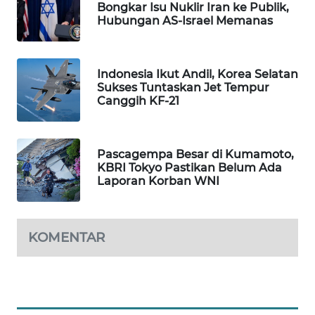
Bongkar Isu Nuklir Iran ke Publik,
WAHANA
Hubungan AS-Israel Memanas
DESA
WISATA
Indonesia Ikut Andil, Korea Selatan
LAPAK
Sukses Tuntaskan Jet Tempur
WAHANA
Canggih KF-21
Wahana
Network
Pascagempa Besar di Kumamoto,
KBRI Tokyo Pastikan Belum Ada
Laporan Korban WNI
KONSUMEN
LISTRIK
MASYARAKAT
KOMENTAR
KELISTRIKAN
WALINKI
ID