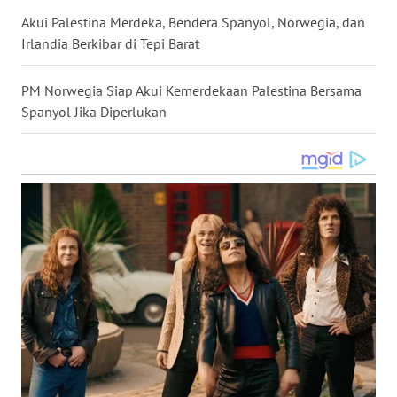
Akui Palestina Merdeka, Bendera Spanyol, Norwegia, dan
WN
NUSANTARA
Irlandia Berkibar di Tepi Barat
WN
PM Norwegia Siap Akui Kemerdekaan Palestina Bersama
JOGJA
Spanyol Jika Diperlukan
WN
JATIM
WN
BALI
WN
KALBAR
WN
KALTENG