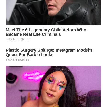
WN
PRIANGAN
TIMUR
WN
SEMARANG
WN
SOLO
WN
BOROBUDUR
WN
MADURA
WN
SURABAYA