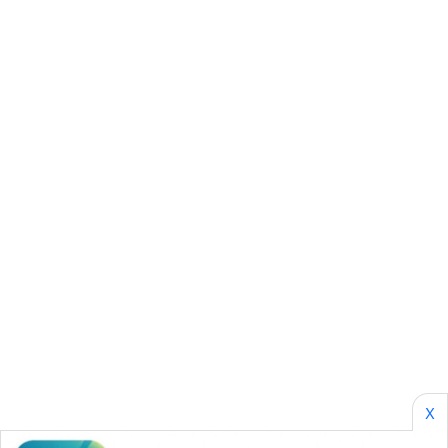
SONYA
ASA
NEWS
X