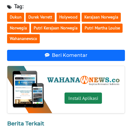
Tag:
WN
SERAMBI
Dukun
Durek Verrett
Holywood
Kerajaan Norwegia
Norwegia
Putri Kerajaan Norwegia
Putri Martha Louise
WN
JAMBI
Wahananewsco
WN
Beri Komentar
SULTRA
WN
NTB
WN
Install Aplikasi
SULTENG
WN
Berita Terkait
SULBAR