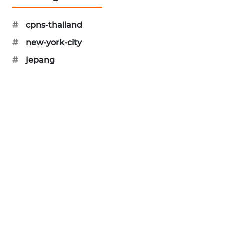
PORTAL
KONSUMEN
#
cpns-thailand
#
new-york-city
FORWAMKI
#
jepang
ALPERKLINAS
FORJASIDA
TAMBANG
NEWS
SITUNGIR
NEWS
SIDIKALANG
NEWS