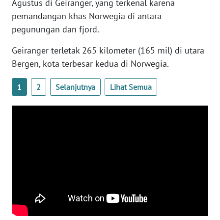
Agustus di Geiranger, yang terkenal karena
WN
pemandangan khas Norwegia di antara
BANTEN
pegunungan dan fjord.
WN
Geiranger terletak 265 kilometer (165 mil) di utara
NTT
Bergen, kota terbesar kedua di Norwegia.
WN
1
2
Selanjutnya
Lihat Semua
KEPRI
WN
PAPUA
WN
PAPUA
BARAT
WN
RIAU