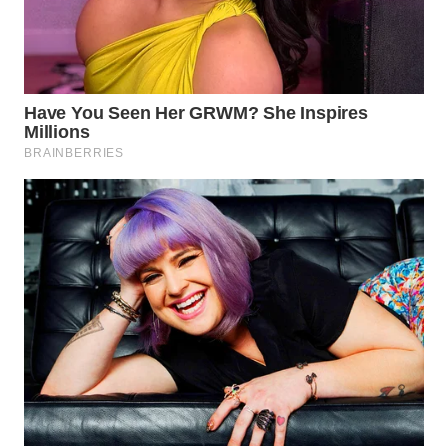
WN
NATUNA
WN
BINTAN
WN
MANDALIKA
WN
LIKUPANG
WN
LABUANBAJO
WN
BORNEO