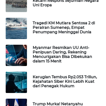
Kecam Respons Sejumlah Negara
Uni Eropa
WAHANA
SPORT
Tragedi KM Mutiara Sentosa 2 di
WAHANA
Perairan Sumenep, Empat
UMKM
Penumpang Meninggal Dunia
WAHANA
SELEB
Myanmar Resmikan UU Anti-
Penipuan Daring, Rekening
Mencurigakan Bisa Dibekukan
WAHANA
dalam 15 Menit
PERSONA
WAHANA
Kerugian Tembus Rp2.053 Triliun,
OTOMOTIF
Kejahatan Siber Kini Lebih Kuat
dari Penegak Hukum
WAHANA
HEALTH
Trump Murka! Netanyahu