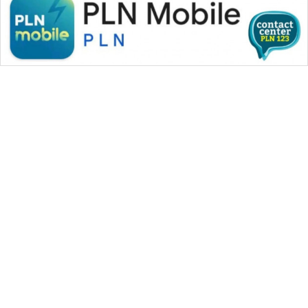
WAHANA MEDIA GROUP
|
|
|
WAHANA NEWS co
WAHANA TANI
WAHANA ADVOKAT
|
|
WAHANA INFRASTRUKTUR
WAHANA KONSUMEN
|
|
|
WAHANA LISTRIK
WAHANA TRAVEL
WAHANA TV
|
|
|
WAHANANEWS id
WAHANANEWS CO ID
WAHANANEWS NET