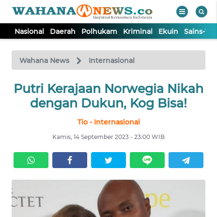
Nasional
Daerah
Polhukam
Kriminal
Ekuin
Sains-Te
WAHANA
Tutup
TV
Wahana News
Internasional
Putri Kerajaan Norwegia Nikah
NASIONAL
dengan Dukun, Kog Bisa!
DAERAH
Tio - Internasional
Kamis, 14 September 2023 - 23:00 WIB
POLHUKAM
KRIMINAL
EKUIN