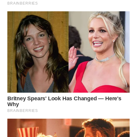
WN
SUMEDANG
WN
CIANJUR
WN
KEPULAUAN
SERIBU
WN
TANGERANG
WN
BINJAI
WN
CIREBON