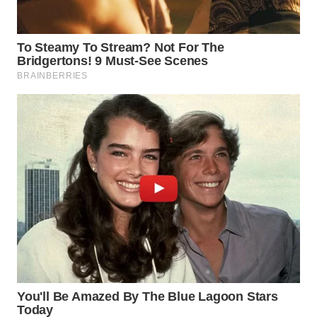
WN
BOGOR
WN
DEPOK
WN
TAPANULI
UTARA
WN
SAMOSIR
WN
PADANG
LAWAS