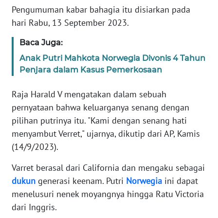
Informasi
Pengumuman kabar bahagia itu disiarkan pada
hari Rabu, 13 September 2023.
INDEKS
BERITA
Baca Juga:
Anak Putri Mahkota Norwegia Divonis 4 Tahun
KONTAK
Penjara dalam Kasus Pemerkosaan
KAMI
Raja Harald V mengatakan dalam sebuah
INFO
pernyataan bahwa keluarganya senang dengan
IKLAN
pilihan putrinya itu. "Kami dengan senang hati
menyambut Verret," ujarnya, dikutip dari AP, Kamis
TENTANG
KAMI
(14/9/2023).
Varret berasal dari California dan mengaku sebagai
PEDOMAN
MEDIA
dukun
generasi keenam. Putri
Norwegia
ini dapat
SIBER
menelusuri nenek moyangnya hingga Ratu Victoria
dari Inggris.
REDAKSI