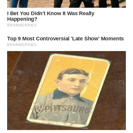
WN
KALTARA
WN
KALSEL
WN
KALTIM
WN
SULSEL
WN
GORONTALO
WN
SULUT