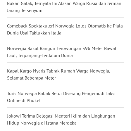
Bukan Galak, Ternyata Ini Alasan Warga Rusia dan Jerman
WN
Jarang Tersenyum
BABEL
Comeback Spektakuler! Norwegia Lolos Otomatis ke Piala
WN
Dunia Usai Taklukkan Italia
SUMBAR
Norwegia Bakal Bangun Terowongan 396 Meter Bawah
WN
Laut, Terpanjang-Terdalam Dunia
SUMSEL
Kapal Kargo Nyaris Tabrak Rumah Warga Norwegia,
WN
Selamat Beberapa Meter
BENGKULU
Turis Norwegia Babak Belur Diserang Pengemudi Taksi
WN
Online di Phuket
LAMPUNG
Jokowi Terima Delegasi Menteri Iklim dan Lingkungan
WN
Hidup Norwegia di Istana Merdeka
JATENG