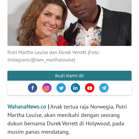
SAINS-TEKNO
KESEHATAN
INTERNASIONAL
Putri Martha Louise dan Durek Verrett. (Foto:
SERBA-SERBI
Instagram/@iam_marthalouise)
PENDIDIKAN
Ikuti Kami di:
OLAHRAGA
WahanaNews.co
|
Anak tertua raja Norwegia, Putri
OPINI
Martha Louise, akan menikahi dengan seorang
dukun bernama Durek Verrett di Holywood, pada
EDITORIAL
musim panas mendatang.