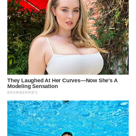
WN
TAPANULI
SELATAN
WN
TANJUNG
LESUNG
WN
KARO
WN
SIMALUNGUN
WN
LABUHANBATU
WN