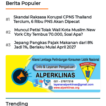
Berita Populer
MAWAKA
ID
Skandal Raksasa Korupsi CPNS Thailand
#1
Tercium, 6 Ribu PNS Akan Dipecat
MARTABAT
Muncul Petisi Tolak Wali Kota Muslim New
NET
#2
York City Tembus 70.000, Soal Apa?
Jepang Pangkas Pajak Makanan dari 8%
PLN
#3
Jadi 1%, Berlaku Mulai April 2027
WATCH
MKLI
LPKKI
LKKI
KOPEKLIN
Trending