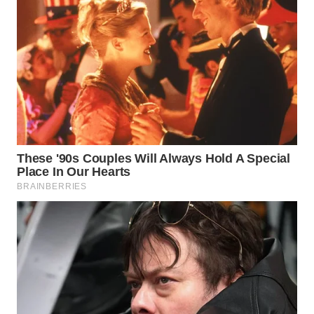
WN
INDRAMAYU
WN
KUNINGAN
WN
MAJALENGKA
WN
SUBANG
WN
SUKABUMI
WN
PURWAKARTA