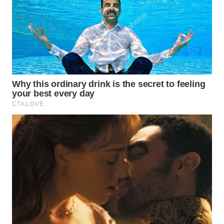
TAPANULI
TENGAH
WN DELI
SERDANG
WN
TEBING
TINGGI
WN
PAKPAK
WN
KARAWANG
WN
BEKASI