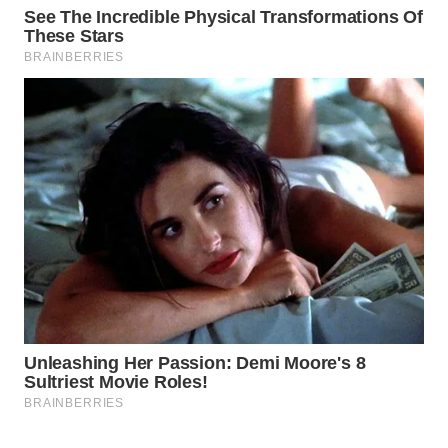
Wahana
Media
Group
WAHANA
NEWS
WAHANA
TANI
WAHANA
ADVOKAT
WAHANA
INFRASTRUKTUR
WAHANA
KONSUMEN