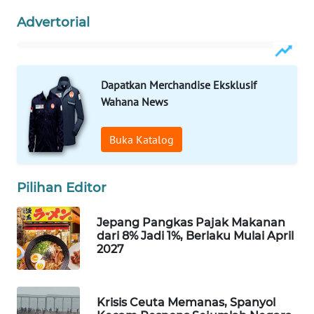
WAHANA
Advertorial
LISTRIK
WAHANA
Dapatkan Merchandise Eksklusif
TRAVEL
Wahana News
WAHANA
TV
Buka Katalog
WAHANANEWS
Pilihan Editor
ID
Jepang Pangkas Pajak Makanan
WAHANANEWS
dari 8% Jadi 1%, Berlaku Mulai April
CO ID
2027
WAHANANEWS
NET
Krisis Ceuta Memanas, Spanyol