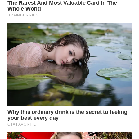
WN
MALUKU
WN
MALUT
WN
DAIRI
WN
DANAU
TOBA
WN
NIAS
WN
LANGKAT