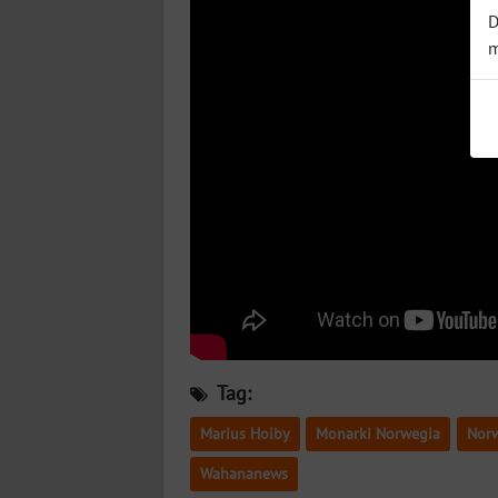
BABEL
D
m
WN
SUMBAR
WN
SUMSEL
WN
BENGKULU
WN
LAMPUNG
Tag:
WN
JATENG
Marius Hoiby
Monarki Norwegia
Nor
Wahananews
WN