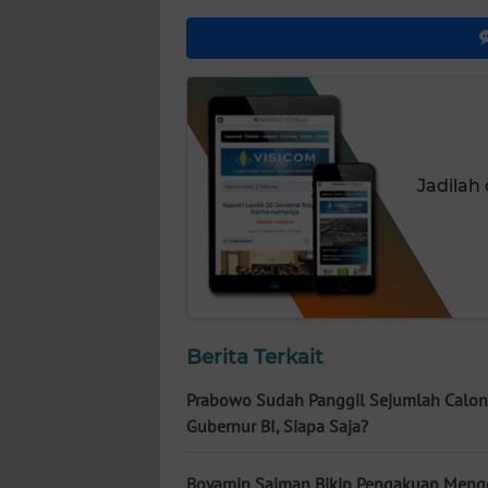
NUSANTARA
WN
JOGJA
WN
JATIM
Jadilah
WN
BALI
WN
KALBAR
Berita Terkait
WN
Prabowo Sudah Panggil Sejumlah Calon
KALTENG
Gubernur BI, Siapa Saja?
WN
Boyamin Saiman Bikin Pengakuan Menge