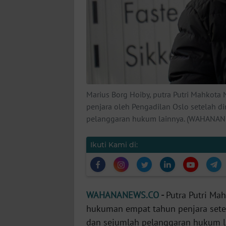
KARIR
DISCLAIMER
Wahana
News
Regional
Marius Borg Hoiby, putra Putri Mahkota
WN
penjara oleh Pengadilan Oslo setelah 
SUMUT
pelanggaran hukum lainnya. (WAHANANE
WN
Ikuti Kami di:
JAKARTA
WN
JABAR
WAHANANEWS.CO
-
Putra Putri Mah
hukuman empat tahun penjara sete
WN
dan sejumlah pelanggaran hukum la
BANTEN