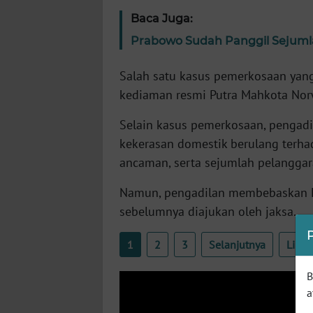
SERAMBI
Baca Juga:
Prabowo Sudah Panggil Sejumla
WN
JAMBI
Salah satu kasus pemerkosaan yang
kediaman resmi Putra Mahkota Nor
WN
SULTRA
Selain kasus pemerkosaan, pengadi
kekerasan domestik berulang terhad
WN
ancaman, serta sejumlah pelanggar
NTB
Namun, pengadilan membebaskan H
WN
sebelumnya diajukan oleh jaksa.
SULTENG
1
2
3
Selanjutnya
Liha
WN
SULBAR
B
a
WN