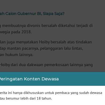
h Calon Gubernur BI, Siapa Saja?
 membuatnya divonis bersalah diketahui terjadi di
wegia pada 2018.
lan juga menyatakan Hoiby bersalah atas tindakan
ap mantan pacarnya, pelanggaran lalu lintas,
an hukum lainnya.
oiby dari dua dakwaan pemerkosaan lainnya yang
Peringatan Konten Dewasa
t Semua
erita ini hanya dikhususkan untuk pembaca yang sudah dewasa
tau berumur lebih dari 18 tahun.