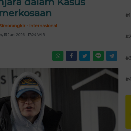
njara dalam Kasus
merkosaan
#1
Simorangkir - Internasional
n, 15 Juni 2026 - 17:24 WIB
#
#
#