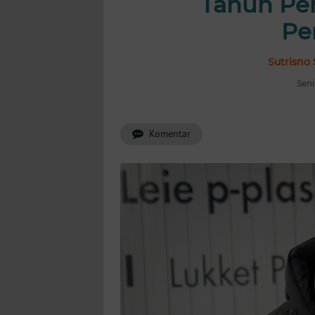
Tahun Pe
INDEKS
BERITA
Pe
KONTAK
Sutrisno 
KAMI
Seni
INFO
IKLAN
Komentar
TENTANG
KAMI
PEDOMAN
MEDIA
SIBER
REDAKSI