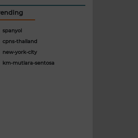
rending
spanyol
cpns-thailand
new-york-city
km-mutiara-sentosa