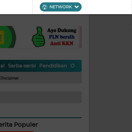
NETWORK
al
Serba-serbi
Pendidikan
Olahraga
Opini
Editoria
Disclaimer
erita Populer