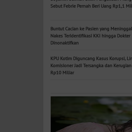
KALTARA
Sebut Febrie Pernah Beri Uang Rp1,1 Mil
WN
KALSEL
Buntut Cacian ke Pasien yang Meninggal
Nakes Teridentifikasi KKI hingga Dokter
WN
Dinonaktifkan
KALTIM
KPU Kotim Diguncang Kasus Korupsi, L
WN
Komisioner Jadi Tersangka dan Kerugian 
SULSEL
Rp10 Miliar
WN
GORONTALO
WN
SULUT
WN
MALUKU