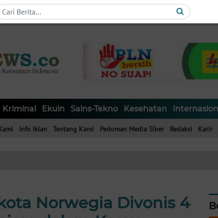
Kriminal
Ekuin
Sains-Tekno
Kesehatan
Internasion
Kami
Info Iklan
Tentang Kami
Pedoman Media Siber
Redaksi
Karir
kota Norwegia Divonis 4
B