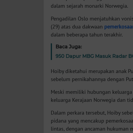
dalam sejarah monarki Norwegia.
WN
Pengadilan Oslo menjatuhkan voni
NTT
(29) atas dua dakwaan
pemerkosaa
dalam beberapa tahun terakhir.
WN
KEPRI
Baca Juga:
950 Dapur MBG Masuk Radar BG
WN
PAPUA
Hoiby diketahui merupakan anak P
sebelum pernikahannya dengan Pu
WN
PAPUA
Meski memiliki hubungan keluarga
BARAT
keluarga Kerajaan Norwegia dan t
WN
Dalam perkara tersebut, Hoiby seb
RIAU
pidana yang mencakup pemerkosaan
lintas, dengan ancaman hukuman m
WN