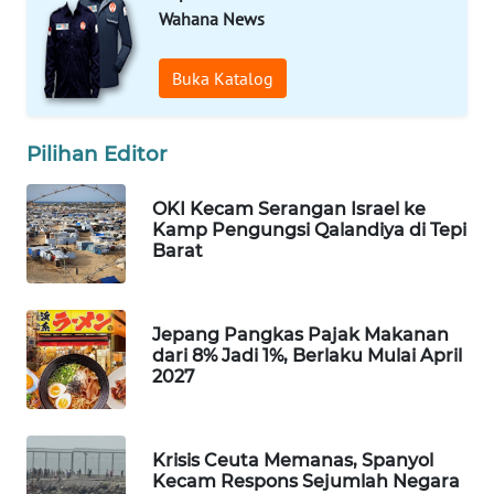
Wahana News
WAHANA
SPORT
Buka Katalog
WAHANA
UMKM
Pilihan Editor
WAHANA
OKI Kecam Serangan Israel ke
SELEB
Kamp Pengungsi Qalandiya di Tepi
Barat
WAHANA
PERSONA
Jepang Pangkas Pajak Makanan
WAHANA
dari 8% Jadi 1%, Berlaku Mulai April
2027
OTOMOTIF
WAHANA
HEALTH
Krisis Ceuta Memanas, Spanyol
Kecam Respons Sejumlah Negara