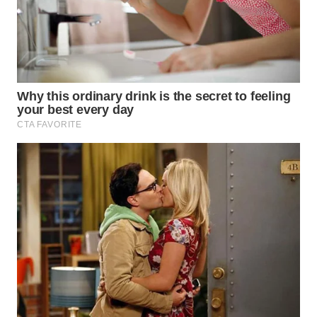
TAPANULI
TENGAH
WN DELI
SERDANG
WN
TEBING
TINGGI
WN
PAKPAK
WN
KARAWANG
WN
BEKASI