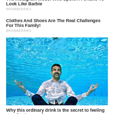
WN
NATUNA
WN
BINTAN
WN
MANDALIKA
WN
LIKUPANG
WN
LABUANBAJO
WN
BORNEO