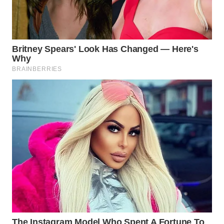
WN
PRIANGAN
TIMUR
WN
SEMARANG
WN
SOLO
WN
BOROBUDUR
WN
MADURA
WN
SURABAYA