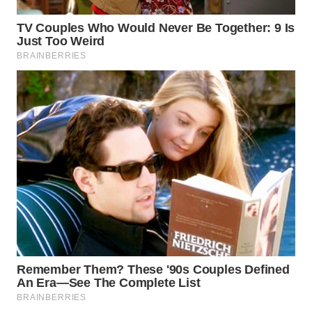
WN
BOGOR
WN
DEPOK
WN
TAPANULI
UTARA
WN
SAMOSIR
WN
PADANG
LAWAS