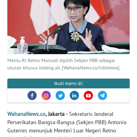
SAINS-TEKNO
KESEHATAN
INTERNASIONAL
SERBA-SERBI
Menlu RI Retno Marsudi dipilih Sekjen PBB sebagai
utusan khusus bidang air. [WahanaNews.co/Istimewa]
PENDIDIKAN
Ikuti Kami di:
OLAHRAGA
OPINI
WahanaNews.co
, Jakarta -
Sekretaris Jenderal
Perserikatan Bangsa-Bangsa (Sekjen PBB) Antonio
EDITORIAL
Guterres menunjuk Menteri Luar Negeri Retno