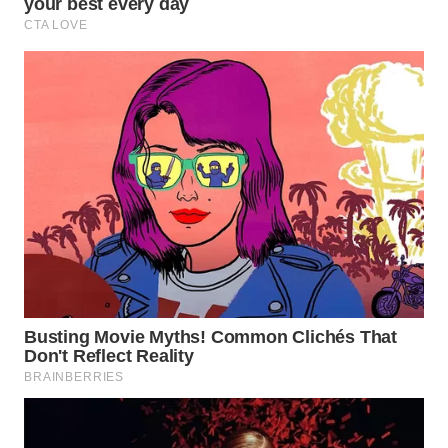
Wahana
Media
Group
WAHANA
NEWS
WAHANA
TANI
WAHANA
ADVOKAT
WAHANA
INFRASTRUKTUR
WAHANA
KONSUMEN