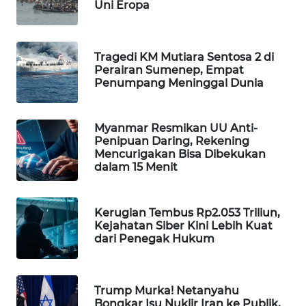
Uni Eropa
WAHANA
DESA
WISATA
Tragedi KM Mutiara Sentosa 2 di
Perairan Sumenep, Empat
LAPAK
Penumpang Meninggal Dunia
WAHANA
Myanmar Resmikan UU Anti-
Wahana
Penipuan Daring, Rekening
Network
Mencurigakan Bisa Dibekukan
dalam 15 Menit
KONSUMEN
LISTRIK
Kerugian Tembus Rp2.053 Triliun,
Kejahatan Siber Kini Lebih Kuat
MASYARAKAT
dari Penegak Hukum
KELISTRIKAN
WALINKI
Trump Murka! Netanyahu
ID
Bongkar Isu Nuklir Iran ke Publik,