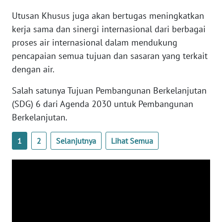
WN
Utusan Khusus juga akan bertugas meningkatkan
BANTEN
kerja sama dan sinergi internasional dari berbagai
proses air internasional dalam mendukung
WN
pencapaian semua tujuan dan sasaran yang terkait
NTT
dengan air.
WN
Salah satunya Tujuan Pembangunan Berkelanjutan
KEPRI
(SDG) 6 dari Agenda 2030 untuk Pembangunan
Berkelanjutan.
WN
PAPUA
1
2
Selanjutnya
Lihat Semua
WN
PAPUA
BARAT
WN
RIAU