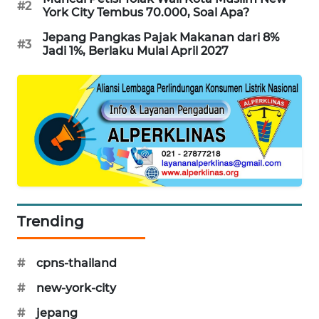
#2
York City Tembus 70.000, Soal Apa?
PORTAL
KONSUMEN
Jepang Pangkas Pajak Makanan dari 8%
#3
Jadi 1%, Berlaku Mulai April 2027
FORWAMKI
ALPERKLINAS
FORJASIDA
TAMBANG
NEWS
Trending
SITUNGIR
NEWS
#
cpns-thailand
SIDIKALANG
#
new-york-city
NEWS
#
jepang