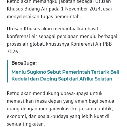
Retno akan memangku jabatan sebagai Utusan
Khusus Bidang Air pada 1 November 2024, usai
KARIR
menyelesaikan tugas pemerintah.
Utusan Khusus akan memanfaatkan hasil
DISCLAIMER
konferensi air sebagai persiapan menuju berbagai
Wahana
proses air global, khususnya Konferensi Air PBB
News
2026.
Regional
Baca Juga:
WN
Menlu Sugiono Sebut Pemerintah Tertarik Beli
SUMUT
Kedelai dan Daging Sapi dari Afrika Selatan
WN
Retno akan mendukung upaya-upaya untuk
JAKARTA
memastikan masa depan yang aman bagi semua
orang dengan mengadvokasi kerja sama politik,
WN
ekonomi, dan sosial-budaya yang lebih kuat di
JABAR
semua tingkatan.