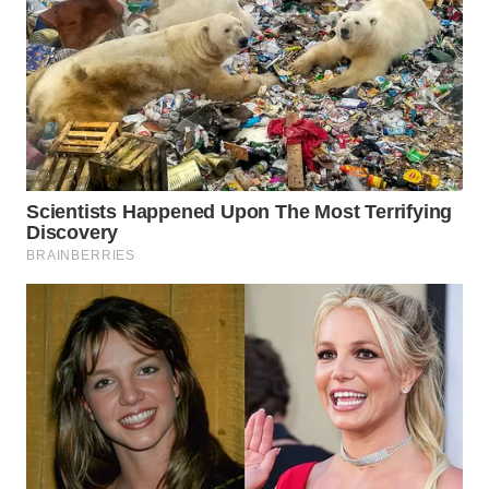
WN
INDRAMAYU
WN
KUNINGAN
WN
MAJALENGKA
WN
SUBANG
WN
SUKABUMI
WN
PURWAKARTA