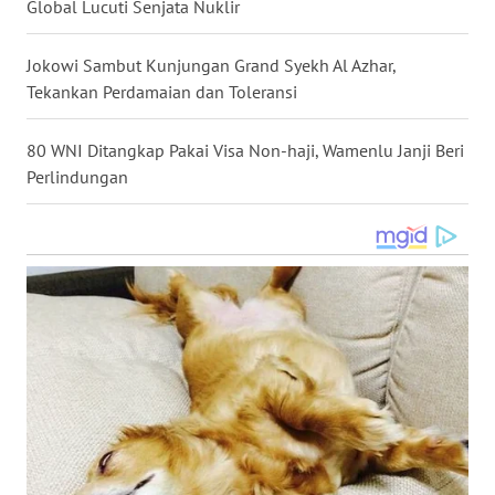
Global Lucuti Senjata Nuklir
WN
NUSANTARA
Jokowi Sambut Kunjungan Grand Syekh Al Azhar,
Tekankan Perdamaian dan Toleransi
WN
JOGJA
80 WNI Ditangkap Pakai Visa Non-haji, Wamenlu Janji Beri
Perlindungan
WN
JATIM
WN
BALI
WN
KALBAR
WN
KALTENG