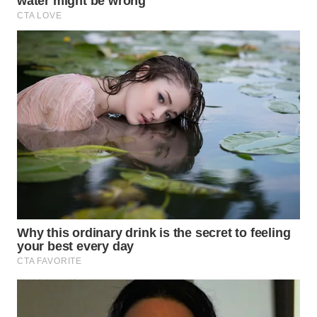
WN
MALUKU
WN
MALUT
WN
DAIRI
WN
DANAU
TOBA
WN
NIAS
WN
LANGKAT