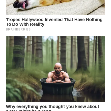
WN
KALTARA
WN
KALSEL
WN
KALTIM
WN
SULSEL
WN
GORONTALO
WN
SULUT