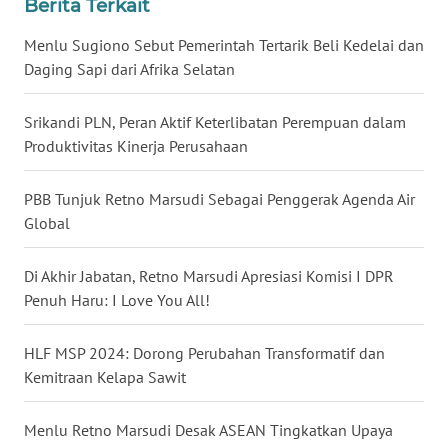
Berita Terkait
WN
Menlu Sugiono Sebut Pemerintah Tertarik Beli Kedelai dan
BABEL
Daging Sapi dari Afrika Selatan
WN
Srikandi PLN, Peran Aktif Keterlibatan Perempuan dalam
SUMBAR
Produktivitas Kinerja Perusahaan
WN
PBB Tunjuk Retno Marsudi Sebagai Penggerak Agenda Air
SUMSEL
Global
WN
BENGKULU
Di Akhir Jabatan, Retno Marsudi Apresiasi Komisi I DPR
Penuh Haru: I Love You All!
WN
LAMPUNG
HLF MSP 2024: Dorong Perubahan Transformatif dan
Kemitraan Kelapa Sawit
WN
JATENG
Menlu Retno Marsudi Desak ASEAN Tingkatkan Upaya