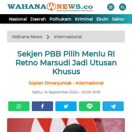
Nasional
Daerah
Polhukam
Kriminal
Ekuin
Sains-Te
WAHANA
Tutup
TV
Wahana News
Internasional
NASIONAL
Sekjen PBB Pilih Menlu RI
Retno Marsudi Jadi Utusan
DAERAH
Khusus
Sopian Simanjuntak - Internasional
POLHUKAM
Sabtu, 14 September 2024 - 03:00 WIB
KRIMINAL
EKUIN