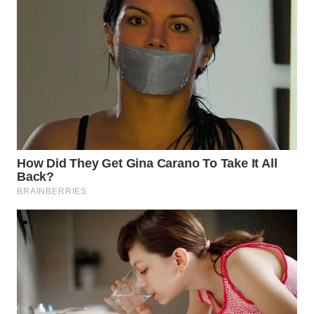
WN
TAPANULI
SELATAN
WN
TANJUNG
LESUNG
WN
KARO
WN
SIMALUNGUN
WN
LABUHANBATU
WN