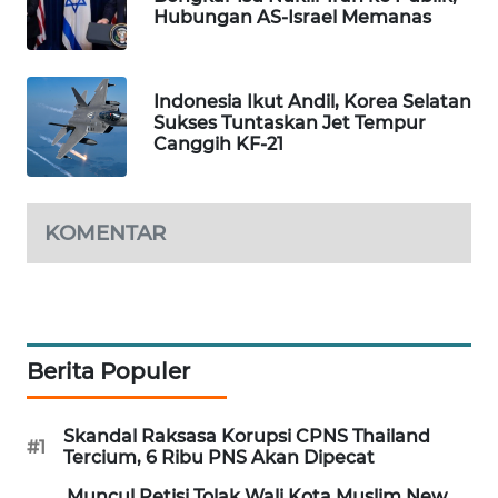
Hubungan AS-Israel Memanas
MAWAKA
ID
Indonesia Ikut Andil, Korea Selatan
MARTABAT
Sukses Tuntaskan Jet Tempur
Canggih KF-21
NET
PLN
WATCH
KOMENTAR
MKLI
LPKKI
Berita Populer
LKKI
Skandal Raksasa Korupsi CPNS Thailand
#1
Tercium, 6 Ribu PNS Akan Dipecat
KOPEKLIN
Muncul Petisi Tolak Wali Kota Muslim New