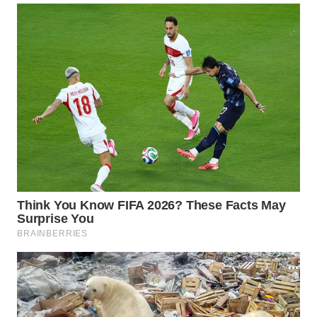
WN
SUMEDANG
WN
CIANJUR
WN
KEPULAUAN
SERIBU
WN
TANGERANG
WN
BINJAI
WN
CIREBON