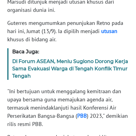
Marsudi ditunjuk menjadi utusan khusus dari
Informasi
organisasi dunia ini.
INDEKS
BERITA
Guterres mengumumkan penunjukan Retno pada
hari ini, Jumat (13/9). Ia dipilih menjadi
utusan
KONTAK
khusus di bidang air.
KAMI
Baca Juga:
INFO
Di Forum ASEAN, Menlu Sugiono Dorong Kerja
IKLAN
Sama Evakuasi Warga di Tengah Konflik Timur
Tengah
TENTANG
KAMI
"Ini bertujuan untuk menggalang kemitraan dan
upaya bersama guna memajukan agenda air,
PEDOMAN
termasuk menindaklanjuti hasil Konferensi Air
MEDIA
Perserikatan Bangsa-Bangsa (
PBB
) 2023," demikian
SIBER
rilis resmi PBB.
REDAKSI