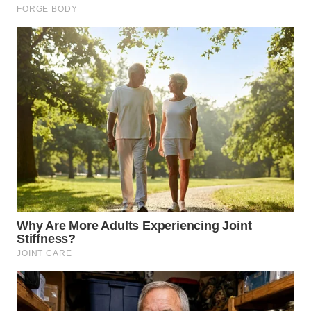
WN
TAPANULI
SELATAN
WN
TANJUNG
LESUNG
WN
KARO
WN
SIMALUNGUN
WN
LABUHANBATU
WN