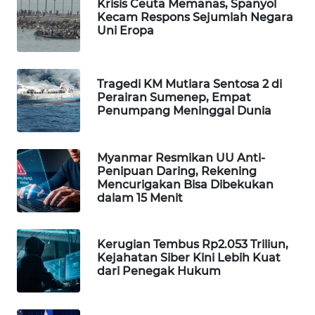
Krisis Ceuta Memanas, Spanyol
Kecam Respons Sejumlah Negara
WAHANA
Uni Eropa
LISTRIK
WAHANA
Tragedi KM Mutiara Sentosa 2 di
TRAVEL
Perairan Sumenep, Empat
Penumpang Meninggal Dunia
WAHANA
TV
Myanmar Resmikan UU Anti-
Penipuan Daring, Rekening
WAHANANEWS
Mencurigakan Bisa Dibekukan
ID
dalam 15 Menit
WAHANANEWS
CO ID
Kerugian Tembus Rp2.053 Triliun,
Kejahatan Siber Kini Lebih Kuat
dari Penegak Hukum
WAHANANEWS
NET