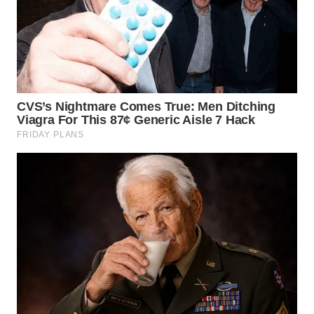
WN
KALTARA
WN
KALSEL
WN
KALTIM
WN
SULSEL
WN
GORONTALO
WN
SULUT