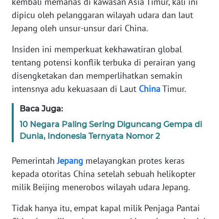
kembali memanas di kawasan Asia Timur, kali ini
Informasi
dipicu oleh pelanggaran wilayah udara dan laut
INDEKS
Jepang oleh unsur-unsur dari China.
BERITA
Insiden ini memperkuat kekhawatiran global
tentang potensi konflik terbuka di perairan yang
KONTAK
KAMI
disengketakan dan memperlihatkan semakin
intensnya adu kekuasaan di Laut
China
Timur.
INFO
IKLAN
Baca Juga:
10 Negara Paling Sering Diguncang Gempa di
TENTANG
Dunia, Indonesia Ternyata Nomor 2
KAMI
Pemerintah
Jepang
melayangkan protes keras
PEDOMAN
kepada otoritas China setelah sebuah helikopter
MEDIA
milik Beijing menerobos wilayah udara Jepang.
SIBER
Tidak hanya itu, empat kapal milik Penjaga Pantai
REDAKSI