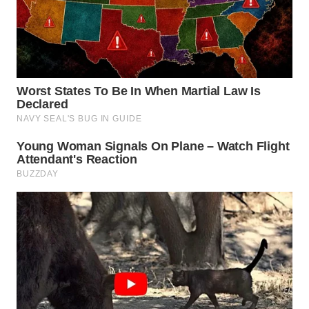
WN
BOGOR
WN
DEPOK
WN
TAPANULI
UTARA
WN
SAMOSIR
WN
PADANG
LAWAS