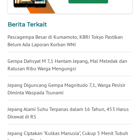
WN
BABEL
Berita Terkait
WN
Pascagempa Besar di Kumamoto, KBRI Tokyo Pastikan
SUMBAR
Belum Ada Laporan Korban WNI
WN
Gempa Dahsyat M 7,1 Hantam Jepang, Mal Meledak dan
SUMSEL
Ratusan Ribu Warga Mengungsi
WN
Jepang Diguncang Gempa Magnitudo 7,1, Warga Pesisir
BENGKULU
Diminta Waspada Tsunami
WN
LAMPUNG
Jepang Alami Suhu Terpanas dalam 16 Tahun, 453 Harus
Dirawat di RS
WN
JATENG
Jepang Ciptakan "Kulkas Manusia", Cukup 5 Menit Tubuh