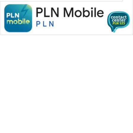
SONYA
ASA
NEWS
WAHANA MEDIA GROUP
|
|
|
WAHANA NEWS co
WAHANA TANI
WAHANA ADVOKAT
|
|
WAHANA INFRASTRUKTUR
WAHANA KONSUMEN
|
|
|
WAHANA LISTRIK
WAHANA TRAVEL
WAHANA TV