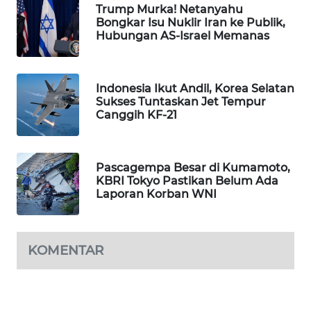
Trump Murka! Netanyahu
WAHANA
Bongkar Isu Nuklir Iran ke Publik,
SPORT
Hubungan AS-Israel Memanas
WAHANA
UMKM
Indonesia Ikut Andil, Korea Selatan
Sukses Tuntaskan Jet Tempur
Canggih KF-21
WAHANA
SELEB
Pascagempa Besar di Kumamoto,
WAHANA
KBRI Tokyo Pastikan Belum Ada
PERSONA
Laporan Korban WNI
WAHANA
OTOMOTIF
KOMENTAR
WAHANA
HEALTH