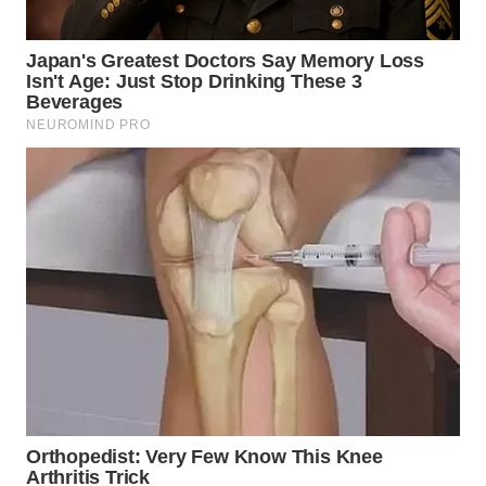
WN
MALUKU
WN
MALUT
WN
DAIRI
WN
DANAU
TOBA
WN
NIAS
WN
LANGKAT