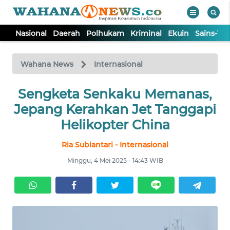
Nasional
Daerah
Polhukam
Kriminal
Ekuin
Sains-Te
WAHANA
Tutup
TV
Wahana News
Internasional
NASIONAL
Sengketa Senkaku Memanas,
Jepang Kerahkan Jet Tanggapi
DAERAH
Helikopter China
Ria Subiantari - Internasional
POLHUKAM
Minggu, 4 Mei 2025 - 14:43 WIB
KRIMINAL
EKUIN