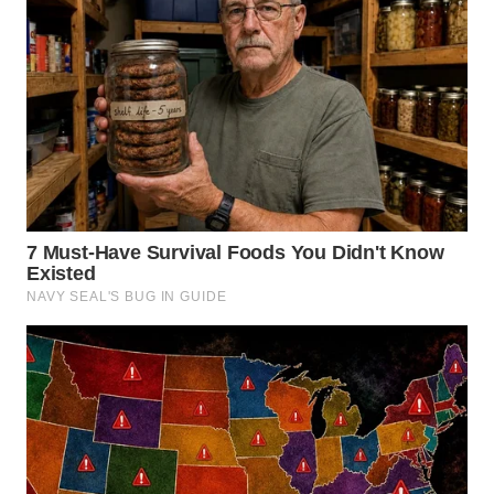
TAPANULI
TENGAH
WN DELI
SERDANG
WN
TEBING
TINGGI
WN
PAKPAK
WN
KARAWANG
WN
BEKASI