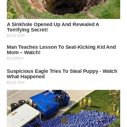
WN
INDRAMAYU
WN
KUNINGAN
WN
MAJALENGKA
WN
SUBANG
WN
SUKABUMI
WN
PURWAKARTA