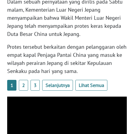
Dalam sebuah pernyataan yang dirilis pada Sabtu
WN
malam, Kementerian Luar Negeri Jepang
BANTEN
menyampaikan bahwa Wakil Menteri Luar Negeri
Jepang telah menyampaikan protes keras kepada
WN
Duta Besar China untuk Jepang.
NTT
Protes tersebut berkaitan dengan pelanggaran oleh
WN
empat kapal Penjaga Pantai China yang masuk ke
KEPRI
wilayah perairan Jepang di sekitar Kepulauan
Senkaku pada hari yang sama.
WN
PAPUA
1
2
3
Selanjutnya
Lihat Semua
WN
PAPUA
BARAT
WN
RIAU