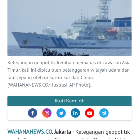
SAINS-TEKNO
KESEHATAN
INTERNASIONAL
SERBA-SERBI
Ketegangan geopolitik kembali memanas di kawasan Asia
Timur, kali ini dipicu oleh pelanggaran wilayah udara dan
PENDIDIKAN
laut Jepang oleh unsur-unsur dari China.
[WAHANANEWS.CO/Ilustrasi-AP Photo].
OLAHRAGA
Ikuti Kami di:
OPINI
EDITORIAL
WAHANANEWS.CO
, Jakarta -
Ketegangan geopolitik