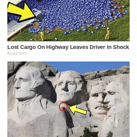
WN
PRIANGAN
TIMUR
WN
SEMARANG
WN
SOLO
WN
BOROBUDUR
WN
MADURA
WN
SURABAYA