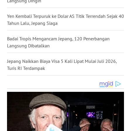
Langsung Dingin
WN
NUSANTARA
Yen Kembali Terpuruk ke Dolar AS Titik Terrendah Sejak 40
Tahun Lalu, Jepang Siaga
WN
JOGJA
Badai Tropis Mengancam Jepang, 120 Penerbangan
Langsung Dibatalkan
WN
JATIM
Jepang Naikkan Biaya Visa 5 Kali Lipat Mulai Juli 2026,
Turis RI Terdampak
WN
BALI
WN
KALBAR
WN
KALTENG