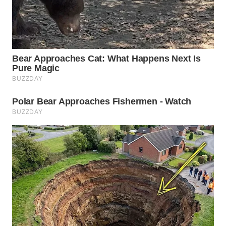
WN
SUMEDANG
WN
CIANJUR
WN
KEPULAUAN
SERIBU
WN
TANGERANG
WN
BINJAI
WN
CIREBON