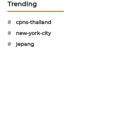
Trending
MAWAKA
ID
#
cpns-thailand
#
new-york-city
MARTABAT
NET
#
jepang
PLN
WATCH
MKLI
LPKKI
LKKI
KOPEKLIN