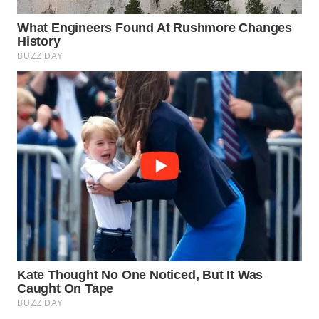
WN
NATUNA
WN
BINTAN
WN
MANDALIKA
WN
LIKUPANG
WN
LABUANBAJO
WN
BORNEO