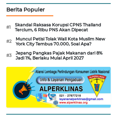
WAHANA
Berita Populer
DESA
WISATA
Skandal Raksasa Korupsi CPNS Thailand
#1
Tercium, 6 Ribu PNS Akan Dipecat
LAPAK
WAHANA
Muncul Petisi Tolak Wali Kota Muslim New
#2
York City Tembus 70.000, Soal Apa?
Wahana
Jepang Pangkas Pajak Makanan dari 8%
Network
#3
Jadi 1%, Berlaku Mulai April 2027
KONSUMEN
LISTRIK
MASYARAKAT
KELISTRIKAN
WALINKI
ID