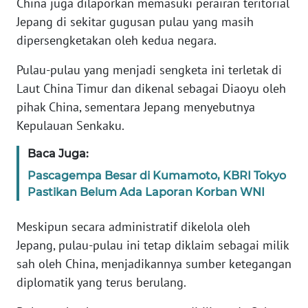
China juga dilaporkan memasuki perairan teritorial
Jepang di sekitar gugusan pulau yang masih
KARIR
dipersengketakan oleh kedua negara.
Pulau-pulau yang menjadi sengketa ini terletak di
DISCLAIMER
Laut China Timur dan dikenal sebagai Diaoyu oleh
Wahana
pihak China, sementara Jepang menyebutnya
News
Kepulauan Senkaku.
Regional
Baca Juga:
WN
Pascagempa Besar di Kumamoto, KBRI Tokyo
SUMUT
Pastikan Belum Ada Laporan Korban WNI
WN
Meskipun secara administratif dikelola oleh
JAKARTA
Jepang, pulau-pulau ini tetap diklaim sebagai milik
sah oleh China, menjadikannya sumber ketegangan
WN
diplomatik yang terus berulang.
JABAR