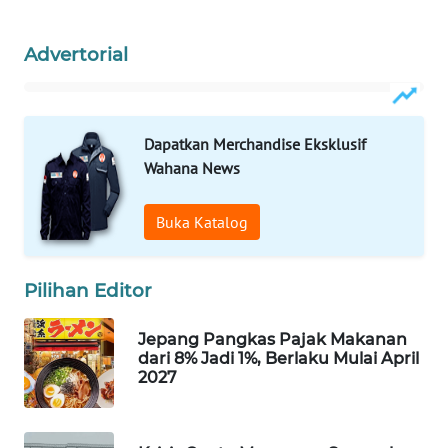
Wahana
Media
Advertorial
Group
WAHANA
NEWS
Dapatkan Merchandise Eksklusif
Wahana News
WAHANA
TANI
Buka Katalog
WAHANA
ADVOKAT
Pilihan Editor
WAHANA
Jepang Pangkas Pajak Makanan
INFRASTRUKTUR
dari 8% Jadi 1%, Berlaku Mulai April
2027
WAHANA
KONSUMEN