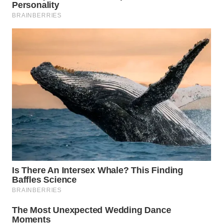
WN
TAPANULI
SELATAN
WN
TANJUNG
LESUNG
WN
KARO
WN
SIMALUNGUN
WN
LABUHANBATU
WN