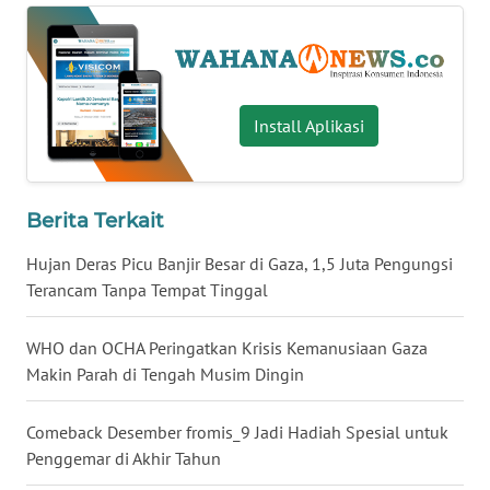
WN
BANTEN
WN
NTT
Install Aplikasi
WN
KEPRI
Berita Terkait
WN
Hujan Deras Picu Banjir Besar di Gaza, 1,5 Juta Pengungsi
PAPUA
Terancam Tanpa Tempat Tinggal
WN
WHO dan OCHA Peringatkan Krisis Kemanusiaan Gaza
PAPUA
Makin Parah di Tengah Musim Dingin
BARAT
Comeback Desember fromis_9 Jadi Hadiah Spesial untuk
WN
Penggemar di Akhir Tahun
RIAU