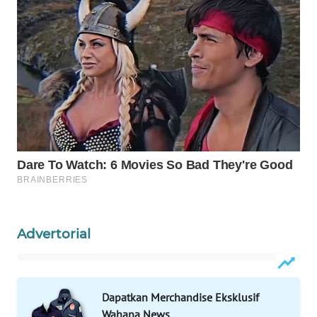
WN
NATUNA
WN
BINTAN
WN
MANDALIKA
WN
LIKUPANG
WN
Advertorial
LABUANBAJO
WN
Dapatkan Merchandise Eksklusif
BORNEO
Wahana News