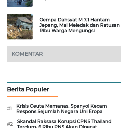
WAHANA
SPORT
Gempa Dahsyat M 7,1 Hantam
Jepang, Mal Meledak dan Ratusan
WAHANA
Ribu Warga Mengungsi
UMKM
WAHANA
KOMENTAR
SELEB
WAHANA
PERSONA
Berita Populer
WAHANA
OTOMOTIF
Krisis Ceuta Memanas, Spanyol Kecam
#1
Respons Sejumlah Negara Uni Eropa
WAHANA
HEALTH
Skandal Raksasa Korupsi CPNS Thailand
#2
Tercium, 6 Ribu PNS Akan Dipecat