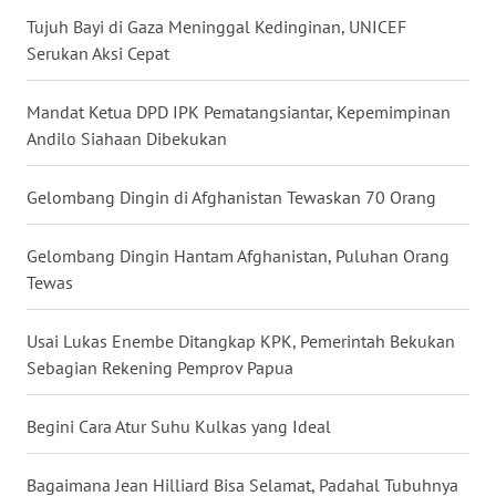
Tujuh Bayi di Gaza Meninggal Kedinginan, UNICEF
WN
Serukan Aksi Cepat
SERAMBI
Mandat Ketua DPD IPK Pematangsiantar, Kepemimpinan
WN
Andilo Siahaan Dibekukan
JAMBI
Gelombang Dingin di Afghanistan Tewaskan 70 Orang
WN
SULTRA
Gelombang Dingin Hantam Afghanistan, Puluhan Orang
Tewas
WN
NTB
Usai Lukas Enembe Ditangkap KPK, Pemerintah Bekukan
WN
Sebagian Rekening Pemprov Papua
SULTENG
Begini Cara Atur Suhu Kulkas yang Ideal
WN
SULBAR
Bagaimana Jean Hilliard Bisa Selamat, Padahal Tubuhnya