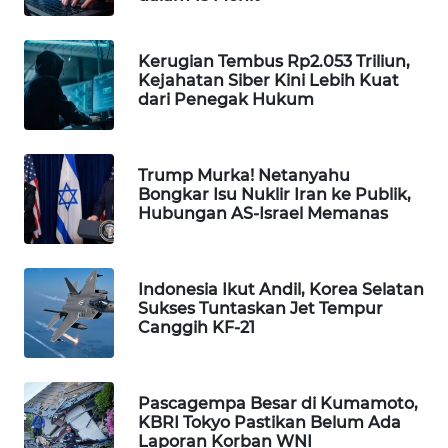
WAHANA
LISTRIK
Kerugian Tembus Rp2.053 Triliun,
Kejahatan Siber Kini Lebih Kuat
dari Penegak Hukum
WAHANA
TRAVEL
Trump Murka! Netanyahu
WAHANA
Bongkar Isu Nuklir Iran ke Publik,
TV
Hubungan AS-Israel Memanas
WAHANANEWS
ID
Indonesia Ikut Andil, Korea Selatan
Sukses Tuntaskan Jet Tempur
WAHANANEWS
Canggih KF-21
CO ID
WAHANANEWS
Pascagempa Besar di Kumamoto,
NET
KBRI Tokyo Pastikan Belum Ada
Laporan Korban WNI