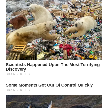
WN
PRIANGAN
TIMUR
WN
SEMARANG
WN
SOLO
WN
BOROBUDUR
WN
MADURA
WN
SURABAYA