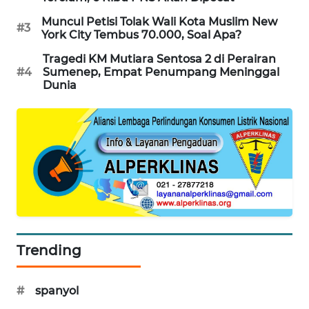
WAHANA
Muncul Petisi Tolak Wali Kota Muslim New
#3
DESA
York City Tembus 70.000, Soal Apa?
WISATA
Tragedi KM Mutiara Sentosa 2 di Perairan
#4
Sumenep, Empat Penumpang Meninggal
LAPAK
Dunia
WAHANA
Wahana
Network
KONSUMEN
LISTRIK
MASYARAKAT
KELISTRIKAN
Trending
WALINKI
#
spanyol
ID