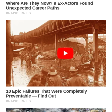
WN
INDRAMAYU
WN
KUNINGAN
WN
MAJALENGKA
WN
SUBANG
WN
SUKABUMI
WN
PURWAKARTA