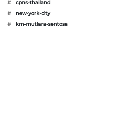
#
cpns-thailand
MAWAKA
#
new-york-city
ID
#
km-mutiara-sentosa
MARTABAT
NET
PLN
WATCH
MKLI
LPKKI
LKKI
KOPEKLIN