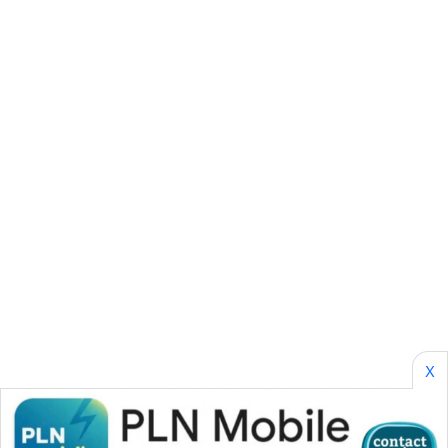
CILEUNGSI
NEWS
BERKAT
NEWS
BERAMPU
NEWS
ANUGERAH
NEWS
AKHLAK
ID
X
PERAPKI
NEWS