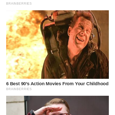
TAPANULI
TENGAH
WN DELI
SERDANG
WN
TEBING
TINGGI
WN
PAKPAK
WN
KARAWANG
WN
BEKASI