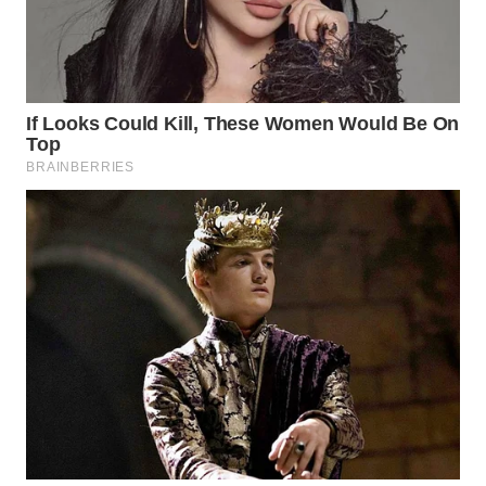
WN
SUMEDANG
WN
CIANJUR
WN
KEPULAUAN
SERIBU
WN
TANGERANG
WN
BINJAI
WN
CIREBON