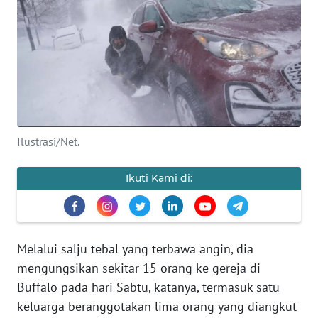
SAINS-TEKNO
KESEHATAN
INTERNASIONAL
SERBA-SERBI
Ilustrasi/Net.
PENDIDIKAN
Ikuti Kami di:
OLAHRAGA
OPINI
Melalui salju tebal yang terbawa angin, dia
mengungsikan sekitar 15 orang ke gereja di
EDITORIAL
Buffalo pada hari Sabtu, katanya, termasuk satu
keluarga beranggotakan lima orang yang diangkut