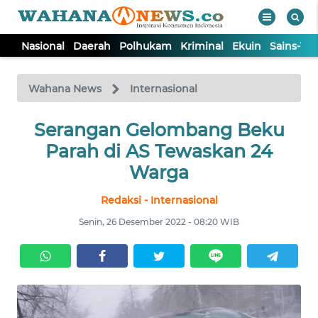
Nasional
Daerah
Polhukam
Kriminal
Ekuin
Sains-Te
WAHANA
Tutup
TV
Wahana News
Internasional
NASIONAL
Serangan Gelombang Beku
Parah di AS Tewaskan 24
DAERAH
Warga
Redaksi - Internasional
POLHUKAM
Senin, 26 Desember 2022 - 08:20 WIB
KRIMINAL
EKUIN