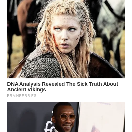
WN
NUSANTARA
WN
JOGJA
WN
JATIM
WN
BALI
WN
KALBAR
WN
KALTENG