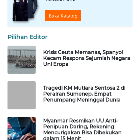
Wahana
Media
Buka Katalog
Group
WAHANA
Pilihan Editor
NEWS
Krisis Ceuta Memanas, Spanyol
WAHANA
Kecam Respons Sejumlah Negara
TANI
Uni Eropa
WAHANA
ADVOKAT
Tragedi KM Mutiara Sentosa 2 di
Perairan Sumenep, Empat
Penumpang Meninggal Dunia
WAHANA
INFRASTRUKTUR
Myanmar Resmikan UU Anti-
WAHANA
Penipuan Daring, Rekening
Mencurigakan Bisa Dibekukan
KONSUMEN
dalam 15 Menit