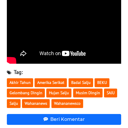
KARIR
DISCLAIMER
Wahana
News
Regional
WN
Tag:
SUMUT
Akhir Tahun
Amerika Serikat
Badai Salju
BEKU
WN
Gelombang Dingin
Hujan Salju
Musim Dingin
SAJU
JAKARTA
Salju
Wahananews
Wahananewsco
WN
JABAR
Beri Komentar