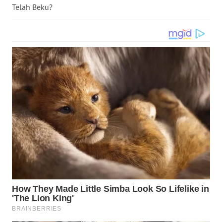
Telah Beku?
WN
BABEL
WN
SUMBAR
WN
SUMSEL
WN
BENGKULU
WN
LAMPUNG
WN
JATENG