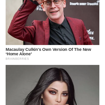
WN
BOGOR
WN
DEPOK
WN
TAPANULI
UTARA
WN
SAMOSIR
WN
PADANG
LAWAS