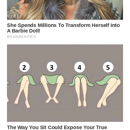
WN
MALUKU
WN
MALUT
WN
DAIRI
WN
DANAU
TOBA
WN
NIAS
WN
LANGKAT