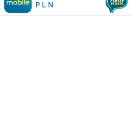
SONYA
ASA
NEWS
WAHANA MEDIA GROUP
|
|
|
WAHANA NEWS co
WAHANA TANI
WAHANA ADVOKAT
|
|
WAHANA INFRASTRUKTUR
WAHANA KONSUMEN
|
|
|
WAHANA LISTRIK
WAHANA TRAVEL
WAHANA TV
|
|
|
WAHANANEWS id
WAHANANEWS CO ID
WAHANANEWS NET
|
|
|
WAHANA SPORT ID
Wahana UMKM
Wahana Seleb
|
|
|
Wahana Persona
Wahana Otomotif
Wahana Health