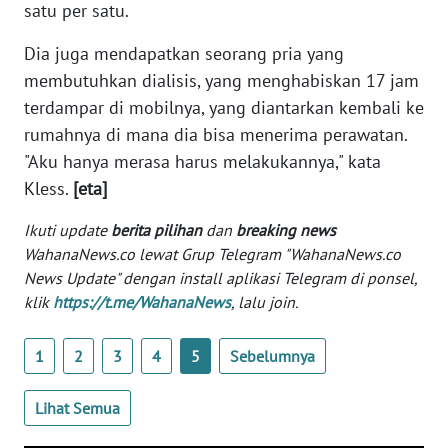
Informasi
satu per satu.
Dia juga mendapatkan seorang pria yang
INDEKS
BERITA
membutuhkan dialisis, yang menghabiskan 17 jam
terdampar di mobilnya, yang diantarkan kembali ke
KONTAK
rumahnya di mana dia bisa menerima perawatan.
KAMI
"Aku hanya merasa harus melakukannya," kata
Kless.
[eta]
INFO
IKLAN
Ikuti update
berita pilihan
dan
breaking news
WahanaNews.co lewat Grup Telegram "WahanaNews.co
TENTANG
News Update" dengan install aplikasi Telegram di ponsel,
KAMI
klik
https://t.me/WahanaNews
, lalu join.
PEDOMAN
1
2
3
4
5
Sebelumnya
MEDIA
SIBER
Lihat Semua
REDAKSI