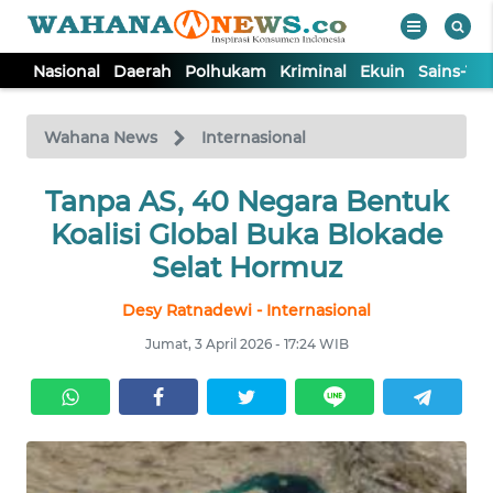
Nasional
Daerah
Polhukam
Kriminal
Ekuin
Sains-Te
WAHANA
Tutup
TV
Wahana News
Internasional
NASIONAL
Tanpa AS, 40 Negara Bentuk
Koalisi Global Buka Blokade
DAERAH
Selat Hormuz
Desy Ratnadewi - Internasional
POLHUKAM
Jumat, 3 April 2026 - 17:24 WIB
KRIMINAL
EKUIN