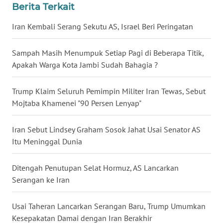
Berita Terkait
WN
BABEL
Iran Kembali Serang Sekutu AS, Israel Beri Peringatan
WN
Sampah Masih Menumpuk Setiap Pagi di Beberapa Titik,
SUMBAR
Apakah Warga Kota Jambi Sudah Bahagia ?
WN
Trump Klaim Seluruh Pemimpin Militer Iran Tewas, Sebut
SUMSEL
Mojtaba Khamenei "90 Persen Lenyap"
WN
Iran Sebut Lindsey Graham Sosok Jahat Usai Senator AS
BENGKULU
Itu Meninggal Dunia
WN
Ditengah Penutupan Selat Hormuz, AS Lancarkan
LAMPUNG
Serangan ke Iran
WN
Usai Taheran Lancarkan Serangan Baru, Trump Umumkan
JATENG
Kesepakatan Damai dengan Iran Berakhir