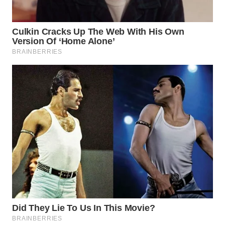
WN
KALTARA
WN
KALSEL
WN
KALTIM
WN
SULSEL
WN
GORONTALO
WN
SULUT