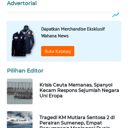
Advertorial
WAHANA
LISTRIK
Dapatkan Merchandise Eksklusif
WAHANA
TRAVEL
Wahana News
WAHANA
Buka Katalog
TV
Pilihan Editor
WAHANANEWS
ID
Krisis Ceuta Memanas, Spanyol
Kecam Respons Sejumlah Negara
WAHANANEWS
Uni Eropa
CO ID
WAHANANEWS
Tragedi KM Mutiara Sentosa 2 di
NET
Perairan Sumenep, Empat