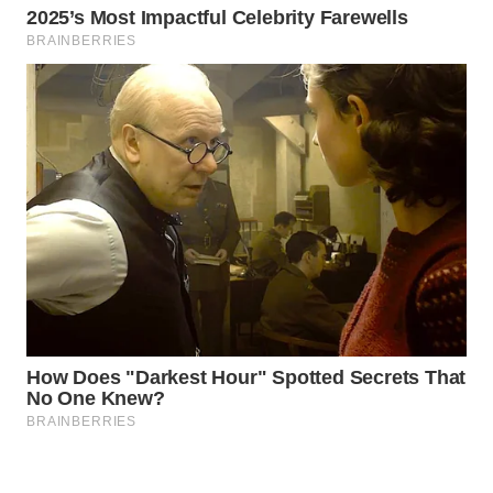
Wahana
Media
Group
WAHANA
NEWS
WAHANA
TANI
WAHANA
ADVOKAT
WAHANA
INFRASTRUKTUR
WAHANA
KONSUMEN