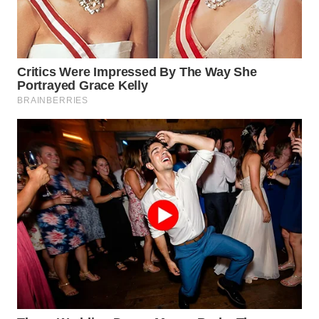
TAPANULI
TENGAH
WN DELI
SERDANG
WN
TEBING
TINGGI
WN
PAKPAK
WN
KARAWANG
WN
BEKASI