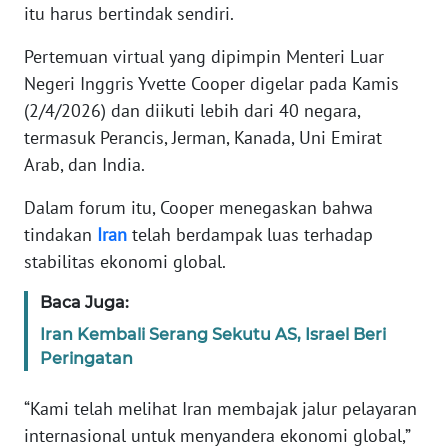
itu harus bertindak sendiri.
KARIR
Pertemuan virtual yang dipimpin Menteri Luar
Negeri Inggris Yvette Cooper digelar pada Kamis
DISCLAIMER
(2/4/2026) dan diikuti lebih dari 40 negara,
termasuk Perancis, Jerman, Kanada, Uni Emirat
Wahana
Arab, dan India.
News
Regional
Dalam forum itu, Cooper menegaskan bahwa
tindakan
Iran
telah berdampak luas terhadap
WN
stabilitas ekonomi global.
SUMUT
Baca Juga:
WN
Iran Kembali Serang Sekutu AS, Israel Beri
JAKARTA
Peringatan
WN
“Kami telah melihat Iran membajak jalur pelayaran
JABAR
internasional untuk menyandera ekonomi global,”