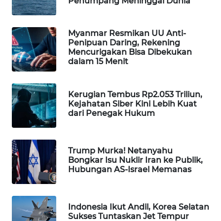
Penumpang Meninggal Dunia
WAHANA
SPORT
Myanmar Resmikan UU Anti-
Penipuan Daring, Rekening
WAHANA
Mencurigakan Bisa Dibekukan
UMKM
dalam 15 Menit
WAHANA
Kerugian Tembus Rp2.053 Triliun,
SELEB
Kejahatan Siber Kini Lebih Kuat
dari Penegak Hukum
WAHANA
PERSONA
Trump Murka! Netanyahu
WAHANA
Bongkar Isu Nuklir Iran ke Publik,
OTOMOTIF
Hubungan AS-Israel Memanas
WAHANA
HEALTH
Indonesia Ikut Andil, Korea Selatan
Sukses Tuntaskan Jet Tempur