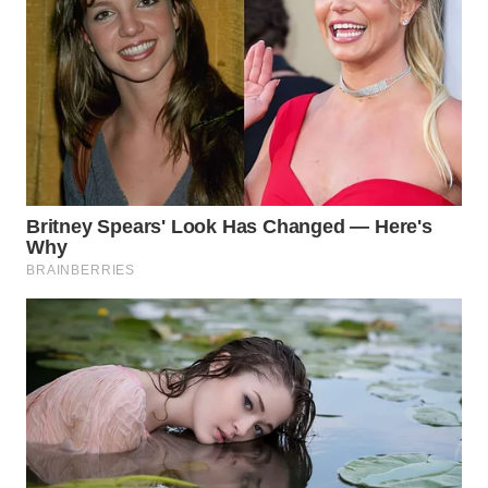
WN
PRIANGAN
TIMUR
WN
SEMARANG
WN
SOLO
WN
BOROBUDUR
WN
MADURA
WN
SURABAYA