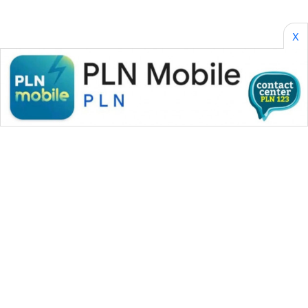
X
WAHANA MEDIA GROUP
|
|
|
WAHANA NEWS co
WAHANA TANI
WAHANA ADVOKAT