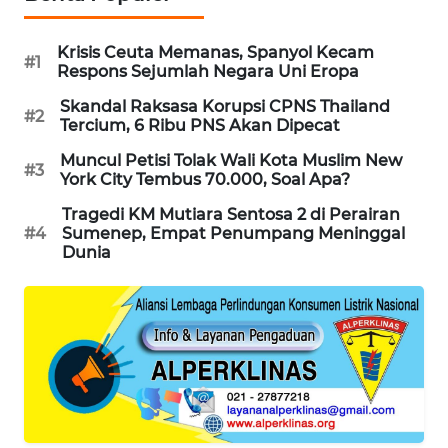
MAWAKA
Krisis Ceuta Memanas, Spanyol Kecam
ID
#1
Respons Sejumlah Negara Uni Eropa
Skandal Raksasa Korupsi CPNS Thailand
MARTABAT
#2
Tercium, 6 Ribu PNS Akan Dipecat
NET
Muncul Petisi Tolak Wali Kota Muslim New
#3
York City Tembus 70.000, Soal Apa?
PLN
WATCH
Tragedi KM Mutiara Sentosa 2 di Perairan
#4
Sumenep, Empat Penumpang Meninggal
Dunia
MKLI
LPKKI
LKKI
KOPEKLIN