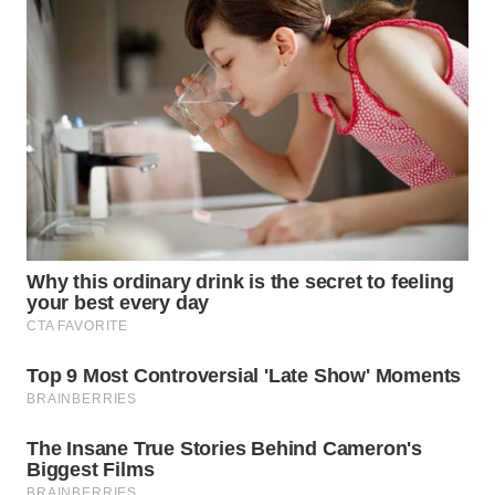
WN
SUMEDANG
WN
CIANJUR
WN
KEPULAUAN
SERIBU
WN
TANGERANG
WN
BINJAI
WN
CIREBON