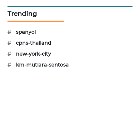
PORTAL
KONSUMEN
Trending
FORWAMKI
#
spanyol
#
cpns-thailand
ALPERKLINAS
#
new-york-city
FORJASIDA
#
km-mutiara-sentosa
TAMBANG
NEWS
SITUNGIR
NEWS
SIDIKALANG
NEWS