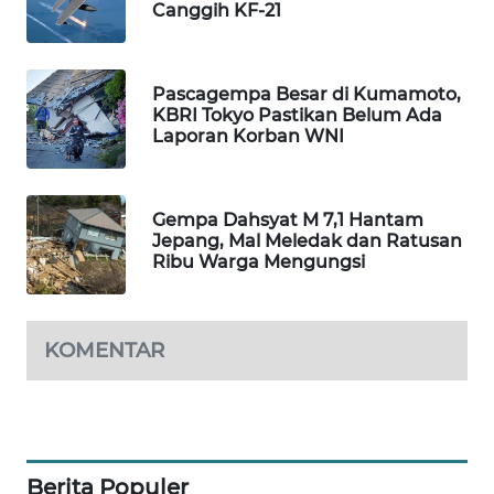
Canggih KF-21
WAHANA
DESA
WISATA
Pascagempa Besar di Kumamoto,
KBRI Tokyo Pastikan Belum Ada
LAPAK
Laporan Korban WNI
WAHANA
Wahana
Gempa Dahsyat M 7,1 Hantam
Network
Jepang, Mal Meledak dan Ratusan
Ribu Warga Mengungsi
KONSUMEN
LISTRIK
KOMENTAR
MASYARAKAT
KELISTRIKAN
WALINKI
ID
Berita Populer