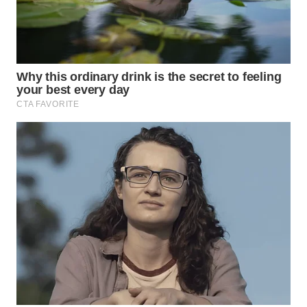
WN
NATUNA
WN
BINTAN
WN
MANDALIKA
WN
LIKUPANG
WN
LABUANBAJO
WN
BORNEO