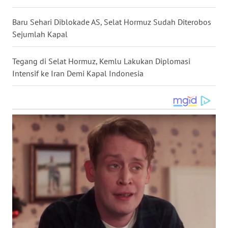
WN
Baru Sehari Diblokade AS, Selat Hormuz Sudah Diterobos
NUSANTARA
Sejumlah Kapal
WN
Tegang di Selat Hormuz, Kemlu Lakukan Diplomasi
JOGJA
Intensif ke Iran Demi Kapal Indonesia
WN
JATIM
WN
BALI
WN
KALBAR
WN
KALTENG