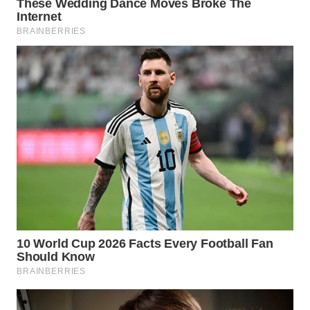
WN
BOGOR
WN
DEPOK
WN
TAPANULI
UTARA
WN
SAMOSIR
WN
PADANG
LAWAS