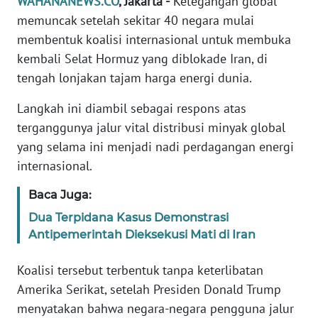
WAHANANEWS.CO
, Jakarta -
Ketegangan global
Informasi
memuncak setelah sekitar 40 negara mulai
INDEKS
membentuk koalisi internasional untuk membuka
BERITA
kembali Selat Hormuz yang diblokade Iran, di
tengah lonjakan tajam harga energi dunia.
KONTAK
KAMI
Langkah ini diambil sebagai respons atas
terganggunya jalur vital distribusi minyak global
INFO
yang selama ini menjadi nadi perdagangan energi
IKLAN
internasional.
TENTANG
Baca Juga:
KAMI
Dua Terpidana Kasus Demonstrasi
Antipemerintah Dieksekusi Mati di Iran
PEDOMAN
MEDIA
Koalisi tersebut terbentuk tanpa keterlibatan
SIBER
Amerika Serikat, setelah Presiden Donald Trump
menyatakan bahwa negara-negara pengguna jalur
REDAKSI