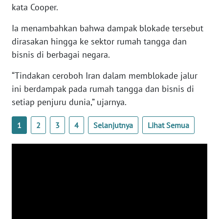
kata Cooper.
WN
BANTEN
Ia menambahkan bahwa dampak blokade tersebut
dirasakan hingga ke sektor rumah tangga dan
WN
bisnis di berbagai negara.
NTT
“Tindakan ceroboh Iran dalam memblokade jalur
WN
ini berdampak pada rumah tangga dan bisnis di
KEPRI
setiap penjuru dunia,” ujarnya.
WN
1
2
3
4
Selanjutnya
Lihat Semua
PAPUA
WN
PAPUA
BARAT
WN
RIAU