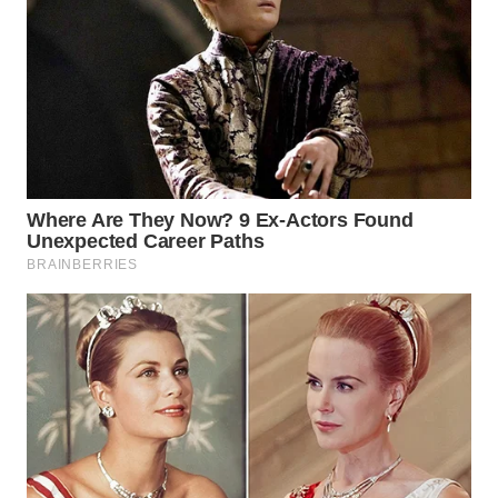
WN
TAPANULI
SELATAN
WN
TANJUNG
LESUNG
WN
KARO
WN
SIMALUNGUN
WN
LABUHANBATU
WN