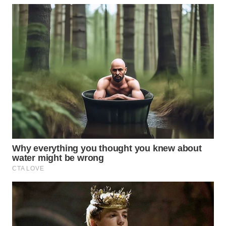
WN
MALUKU
WN
MALUT
WN
DAIRI
WN
DANAU
TOBA
WN
NIAS
WN
LANGKAT