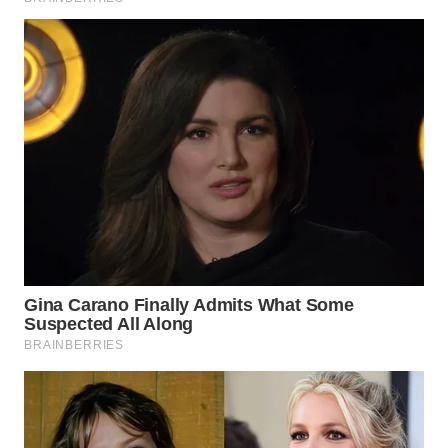
WN
INDRAMAYU
WN
KUNINGAN
WN
MAJALENGKA
WN
SUBANG
WN
SUKABUMI
WN
PURWAKARTA