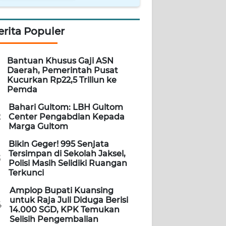
erita Populer
Bantuan Khusus Gaji ASN
Daerah, Pemerintah Pusat
Kucurkan Rp22,5 Triliun ke
Pemda
Bahari Gultom: LBH Gultom
2
Center Pengabdian Kepada
Marga Gultom
Bikin Geger! 995 Senjata
Tersimpan di Sekolah Jaksel,
3
Polisi Masih Selidiki Ruangan
Terkunci
Amplop Bupati Kuansing
untuk Raja Juli Diduga Berisi
4
14.000 SGD, KPK Temukan
Selisih Pengembalian