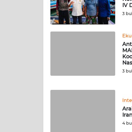
SERAMBI
IV 
3 bu
WN
JAMBI
Eku
WN
Ant
SULTRA
MAR
Koo
Nas
WN
NTB
3 bu
WN
SULTENG
Int
WN
Ara
SULBAR
Ira
4 bu
WN