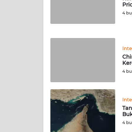
NUSANTARA
Pri
4 bu
WN
JOGJA
WN
JATIM
Int
Chi
WN
Ker
BALI
4 bu
WN
KALBAR
Int
WN
Tan
KALTENG
Buk
4 bu
WN