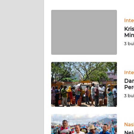
WN
Int
NTT
Kri
Min
WN
KEPRI
3 bu
WN
PAPUA
Int
Dam
WN
Per
PAPUA
BARAT
3 bu
WN
RIAU
Nas
WN
Nel