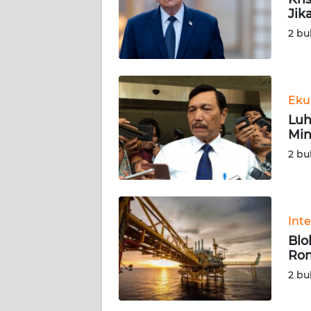
KARIR
Jik
2 bu
DISCLAIMER
Wahana
News
Eku
Regional
Luh
Min
WN
2 bu
SUMUT
WN
JAKARTA
Int
Blo
WN
Ron
JABAR
2 bu
WN
BANTEN