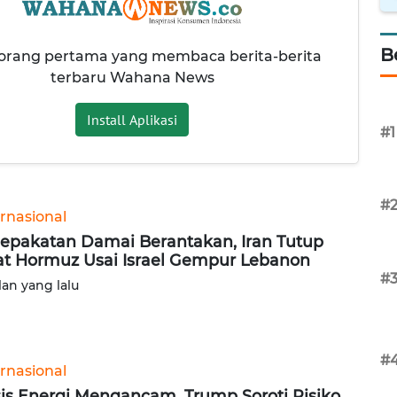
B
 orang pertama yang membaca berita-berita
terbaru Wahana News
Install Aplikasi
#1
#
ernasional
epakatan Damai Berantakan, Iran Tutup
at Hormuz Usai Israel Gempur Lebanon
#
lan yang lalu
#
ernasional
sis Energi Mengancam, Trump Soroti Risiko