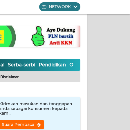
NETWORK
al
Serba-serbi
Pendidikan
Olahraga
Opini
Editoria
Disclaimer
Kirimkan masukan dan tanggapan
anda sebagai konsumen kepada
kami.
Suara Pembaca