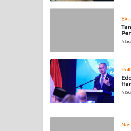
KALTARA
WN
Eku
KALSEL
Tan
Pem
WN
4 bu
KALTIM
WN
SULSEL
Pol
Edd
WN
Har
GORONTALO
4 bu
WN
SULUT
WN
Nas
MALUKU