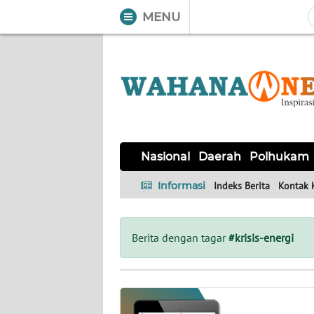
MENU
WAHANA
Tutup
TV
NASIONAL
DAERAH
POLHUKAM
KRIMINAL
EKUIN
SAINS-
KESEHATAN
INTERNASIONAL
Nasional
Daerah
Polhukam
TEKNO
Informasi
Indeks Berita
Kontak 
SERBA-
PENDIDIKAN
OLAHRAGA
OPINI
SERBI
Berita dengan tagar
#krisis-energi
EDITORIAL
Informasi