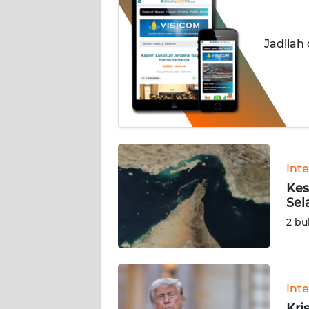
INDEKS
BERITA
Jadilah
KONTAK
KAMI
INFO
IKLAN
TENTANG
Int
KAMI
Kes
Sel
PEDOMAN
2 bu
MEDIA
SIBER
REDAKSI
Int
Kri