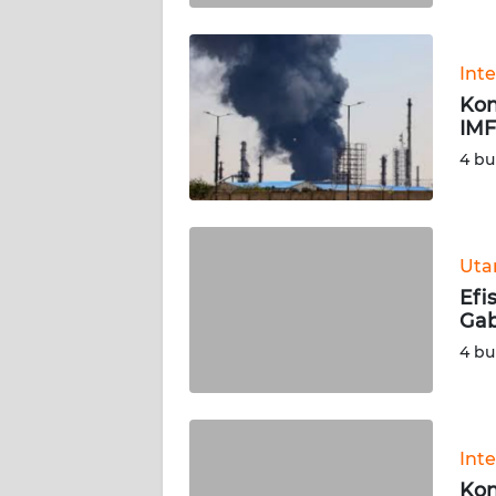
BABEL
WN
Int
SUMBAR
Kon
IMF
WN
4 bu
SUMSEL
WN
BENGKULU
Ut
Efi
WN
Ga
LAMPUNG
4 bu
WN
JATENG
Int
WN
Kon