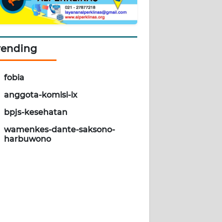
rending
fobia
anggota-komisi-ix
bpjs-kesehatan
wamenkes-dante-saksono-
harbuwono