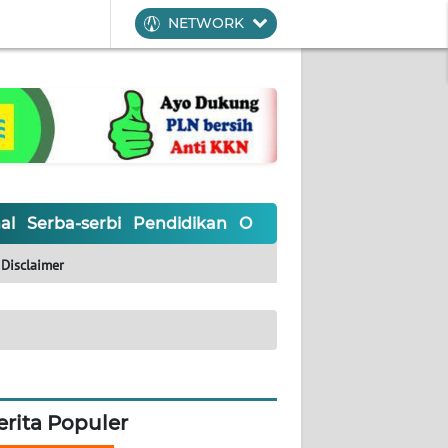
NETWORK
al
Serba-serbi
Pendidikan
Olahraga
Opini
Editoria
Disclaimer
erita Populer