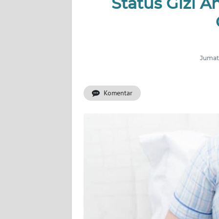
Status Gizi A
INDEKS
BERITA
KONTAK
KAMI
Jumat,
INFO
IKLAN
Komentar
TENTANG
KAMI
PEDOMAN
MEDIA
SIBER
REDAKSI