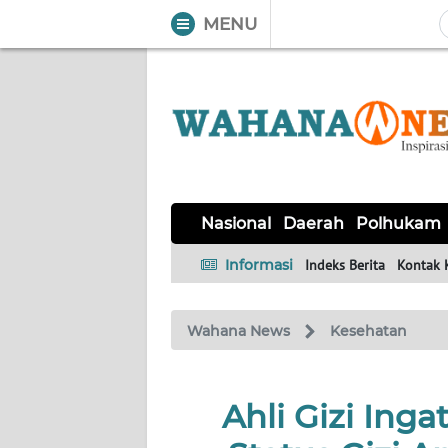
MENU
WAHANA
Tutup
TV
NASIONAL
DAERAH
POLHUKAM
KRIMINAL
EKUIN
SAINS-
KESEHATAN
INTERNASIONAL
Nasional
Daerah
Polhukam
TEKNO
Informasi
Indeks Berita
Kontak 
SERBA-
PENDIDIKAN
OLAHRAGA
OPINI
SERBI
Wahana News
Kesehatan
EDITORIAL
Ahli Gizi Ing
Informasi