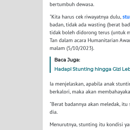
bertumbuh dewasa.
WN
"Kita harus cek riwayatnya dulu,
stu
NTT
badan, tidak ada wasting (berat bad
tidak boleh didorong terus (untuk 
WN
Tan dalam acara Humanitarian Awar
KEPRI
malam (5/10/2023).
WN
Baca Juga:
PAPUA
Hadapi Stunting hingga Gizi Le
WN
Ia menjelaskan, apabila anak stun
PAPUA
berkalori, maka akan membahayak
BARAT
"Berat badannya akan meledak, itu 
WN
dia.
RIAU
Menurutnya, stunting itu kondisi y
WN