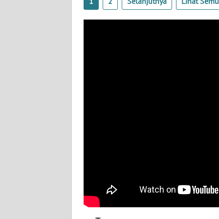
1
2
Selanjutnya
Lihat Sem
BABEL
WN
SUMBAR
WN
SUMSEL
WN
BENGKULU
WN
LAMPUNG
WN
JATENG
WN