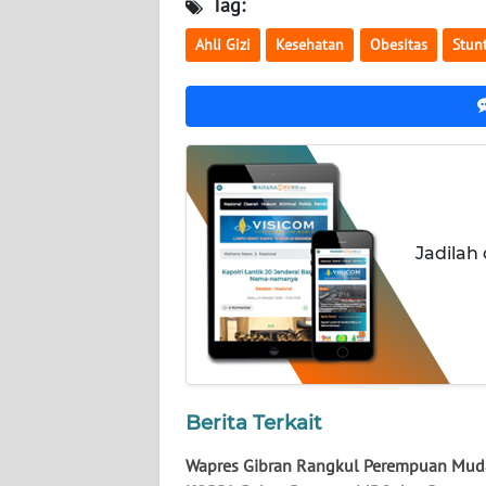
Tag:
NUSANTARA
Ahli Gizi
Kesehatan
Obesitas
Stun
WN
JOGJA
WN
JATIM
WN
BALI
Jadilah
WN
KALBAR
WN
KALTENG
Berita Terkait
Wapres Gibran Rangkul Perempuan Mud
WN