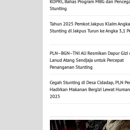
KALTARA
KOPRI, Bahas Program MBG dan Penceg
Stunting
WN
KALSEL
Tahun 2025 Pemkot Jakpus Klaim Angka
Stunting di Jakpus Turun ke Angka 3,1 P
WN
KALTIM
PLN–BGN–TNI AU Resmikan Dapur Gizi 
WN
Lanud Atang Sendjaja untuk Percepat
SULSEL
Penanganan Stunting
WN
Cegah Stunting di Desa Cidadap, PLN Pe
GORONTALO
Hadirkan Makanan Bergizi Lewat Humani
2025
WN
SULUT
WN
MALUKU