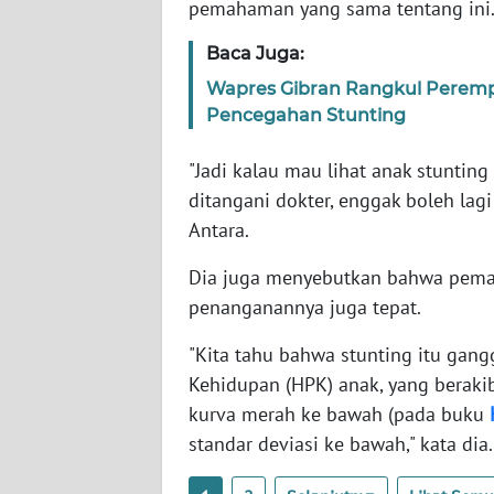
pemahaman yang sama tentang ini
SERAMBI
Baca Juga:
WN
Wapres Gibran Rangkul Perem
JAMBI
Pencegahan Stunting
WN
"Jadi kalau mau lihat anak stunting
SULTRA
ditangani dokter, enggak boleh lagi
Antara.
WN
NTB
Dia juga menyebutkan bahwa pemah
penanganannya juga tepat.
WN
SULTENG
"Kita tahu bahwa stunting itu gang
Kehidupan (HPK) anak, yang beraki
WN
kurva merah ke bawah (pada buku
SULBAR
standar deviasi ke bawah," kata dia
WN