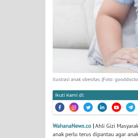
KARIR
DISCLAIMER
Wahana
News
Regional
WN
SUMUT
Ilustrasi anak obesitas. (Foto: gooddoctor
WN
JAKARTA
Ikuti Kami di:
WN
JABAR
WahanaNews.co
|
Ahli Gizi Masyara
WN
anak perlu terus dipantau agar anak
BANTEN