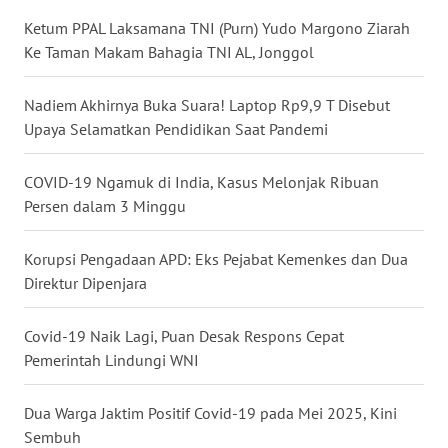
Ketum PPAL Laksamana TNI (Purn) Yudo Margono Ziarah
WN
BABEL
Ke Taman Makam Bahagia TNI AL, Jonggol
WN
Nadiem Akhirnya Buka Suara! Laptop Rp9,9 T Disebut
SUMBAR
Upaya Selamatkan Pendidikan Saat Pandemi
WN
COVID-19 Ngamuk di India, Kasus Melonjak Ribuan
SUMSEL
Persen dalam 3 Minggu
WN
Korupsi Pengadaan APD: Eks Pejabat Kemenkes dan Dua
BENGKULU
Direktur Dipenjara
WN
Covid-19 Naik Lagi, Puan Desak Respons Cepat
LAMPUNG
Pemerintah Lindungi WNI
WN
Dua Warga Jaktim Positif Covid-19 pada Mei 2025, Kini
JATENG
Sembuh