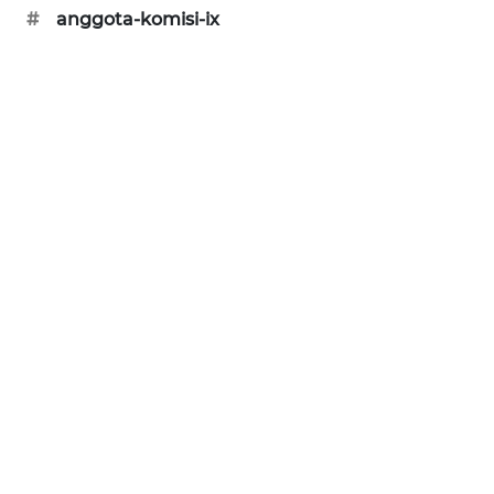
#
anggota-komisi-ix
SIBARAGAS
NEWS
METRO
SIANTAR
NEWS
METRO
MEDAN
NEWS
METRO
JAKARTA
NEWS
KRT
NEWS