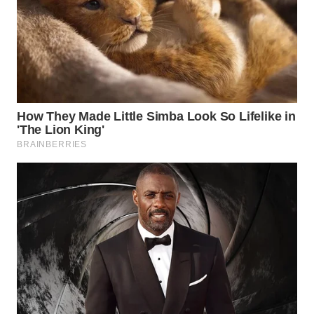
WN
SUMEDANG
WN
CIANJUR
WN
KEPULAUAN
SERIBU
WN
TANGERANG
WN
BINJAI
WN
CIREBON