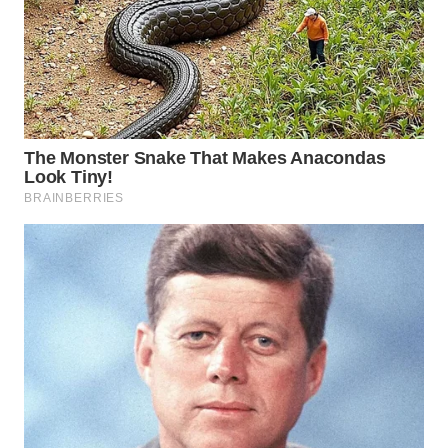
WN
MALUKU
WN
MALUT
WN
DAIRI
WN
DANAU
TOBA
WN
NIAS
WN
LANGKAT