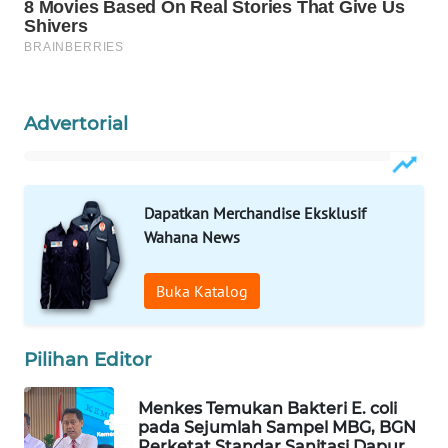
WAHANA
LISTRIK
WAHANA
Advertorial
TRAVEL
WAHANA
TV
Dapatkan Merchandise Eksklusif
Wahana News
WAHANANEWS
ID
Buka Katalog
WAHANANEWS
CO ID
Pilihan Editor
WAHANANEWS
Menkes Temukan Bakteri E. coli
NET
pada Sejumlah Sampel MBG, BGN
Perketat Standar Sanitasi Dapur