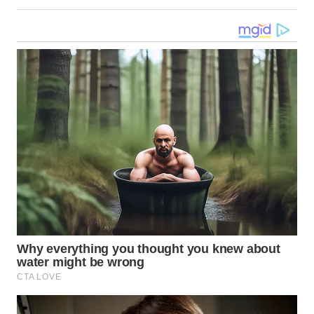
WN
NUSANTARA
WN
JOGJA
WN
JATIM
WN
BALI
WN
KALBAR
WN
KALTENG