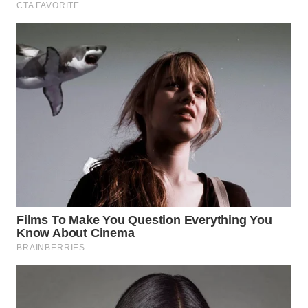
WN
PRIANGAN
TIMUR
WN
SEMARANG
WN
SOLO
WN
BOROBUDUR
WN
MADURA
WN
SURABAYA