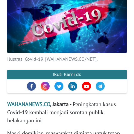
SAINS-TEKNO
KESEHATAN
INTERNASIONAL
SERBA-SERBI
Ilustrasi Covid-19. [WAHANANEWS.CO/NET].
PENDIDIKAN
Ikuti Kami di:
OLAHRAGA
OPINI
WAHANANEWS.CO
, Jakarta
- Peningkatan kasus
Covid-19 kembali menjadi sorotan publik
belakangan ini.
EDITORIAL
Meski demikian, masyarakat diminta untuk tetap