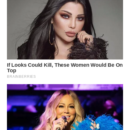
WN
NATUNA
WN
BINTAN
WN
MANDALIKA
WN
LIKUPANG
WN
LABUANBAJO
WN
BORNEO