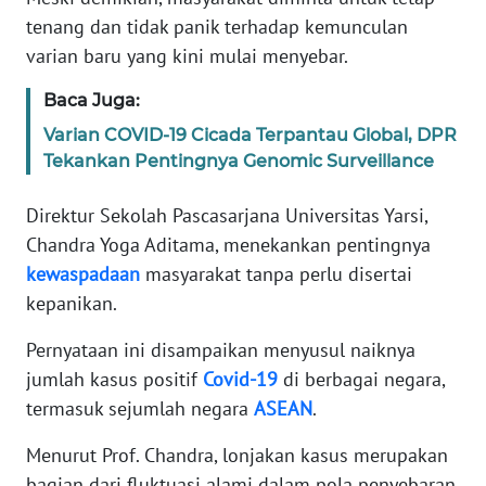
Informasi
tenang dan tidak panik terhadap kemunculan
varian baru yang kini mulai menyebar.
INDEKS
BERITA
Baca Juga:
Varian COVID-19 Cicada Terpantau Global, DPR
KONTAK
KAMI
Tekankan Pentingnya Genomic Surveillance
Direktur Sekolah Pascasarjana Universitas Yarsi,
INFO
IKLAN
Chandra Yoga Aditama, menekankan pentingnya
kewaspadaan
masyarakat tanpa perlu disertai
TENTANG
kepanikan.
KAMI
Pernyataan ini disampaikan menyusul naiknya
jumlah kasus positif
Covid-19
di berbagai negara,
PEDOMAN
MEDIA
termasuk sejumlah negara
ASEAN
.
SIBER
Menurut Prof. Chandra, lonjakan kasus merupakan
REDAKSI
bagian dari fluktuasi alami dalam pola penyebaran