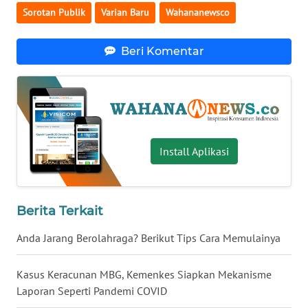
Sorotan Publik
Varian Baru
Wahananewsco
WN
SERAMBI
Beri Komentar
WN
JAMBI
WN
SULTRA
Install Aplikasi
WN
NTB
Berita Terkait
WN
Anda Jarang Berolahraga? Berikut Tips Cara Memulainya
SULTENG
Kasus Keracunan MBG, Kemenkes Siapkan Mekanisme
WN
Laporan Seperti Pandemi COVID
SULBAR