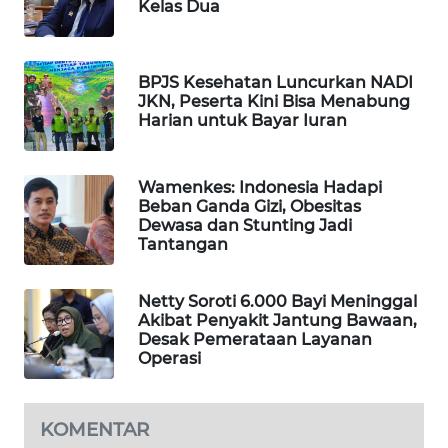
Kelas Dua
WAHANA
DESA
WISATA
BPJS Kesehatan Luncurkan NADI
JKN, Peserta Kini Bisa Menabung
LAPAK
Harian untuk Bayar Iuran
WAHANA
Wamenkes: Indonesia Hadapi
Wahana
Beban Ganda Gizi, Obesitas
Network
Dewasa dan Stunting Jadi
Tantangan
KONSUMEN
LISTRIK
Netty Soroti 6.000 Bayi Meninggal
Akibat Penyakit Jantung Bawaan,
MASYARAKAT
Desak Pemerataan Layanan
KELISTRIKAN
Operasi
WALINKI
KOMENTAR
ID