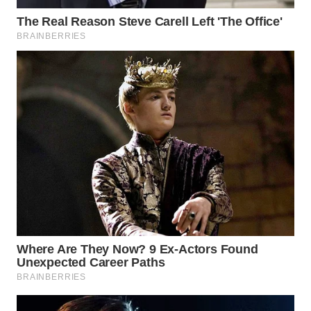
TAPANULI
TENGAH
WN DELI
SERDANG
WN
TEBING
TINGGI
WN
PAKPAK
WN
KARAWANG
WN
BEKASI