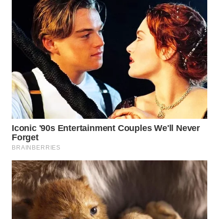
WN
BOGOR
WN
DEPOK
WN
TAPANULI
UTARA
WN
SAMOSIR
WN
PADANG
LAWAS