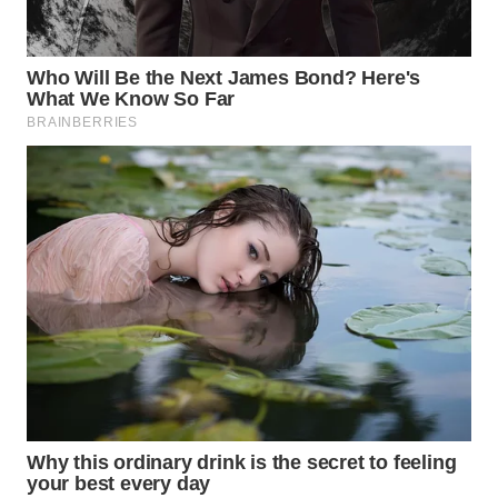
WN
INDRAMAYU
WN
KUNINGAN
WN
MAJALENGKA
WN
SUBANG
WN
SUKABUMI
WN
PURWAKARTA