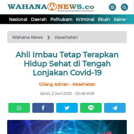
Nasional
Daerah
Polhukam
Kriminal
Ekuin
Sains-Te
WAHANA
Tutup
TV
Wahana News
Kesehatan
NASIONAL
Ahli Imbau Tetap Terapkan
Hidup Sehat di Tengah
DAERAH
Lonjakan Covid-19
Gilang Adrian - Kesehatan
POLHUKAM
Senin, 2 Juni 2025 - 20:48 WIB
KRIMINAL
EKUIN