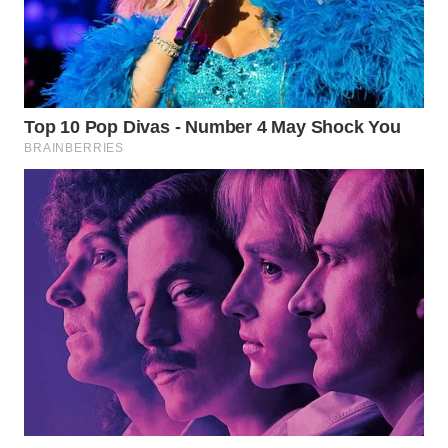
Wahana
Media
Group
WAHANA
NEWS
WAHANA
TANI
WAHANA
ADVOKAT
WAHANA
INFRASTRUKTUR
WAHANA
KONSUMEN