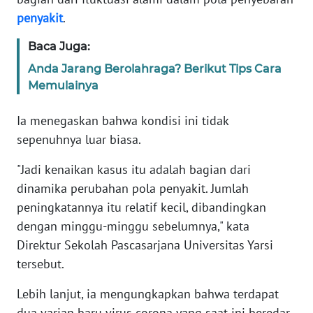
penyakit
.
KARIR
Baca Juga:
Anda Jarang Berolahraga? Berikut Tips Cara
DISCLAIMER
Memulainya
Wahana
Ia menegaskan bahwa kondisi ini tidak
News
Regional
sepenuhnya luar biasa.
"Jadi kenaikan kasus itu adalah bagian dari
WN
SUMUT
dinamika perubahan pola penyakit. Jumlah
peningkatannya itu relatif kecil, dibandingkan
WN
dengan minggu-minggu sebelumnya," kata
JAKARTA
Direktur Sekolah Pascasarjana Universitas Yarsi
tersebut.
WN
JABAR
Lebih lanjut, ia mengungkapkan bahwa terdapat
dua varian baru virus corona yang saat ini beredar.