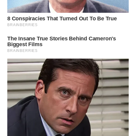
WN
TAPANULI
SELATAN
WN
TANJUNG
LESUNG
WN
KARO
WN
SIMALUNGUN
WN
LABUHANBATU
WN