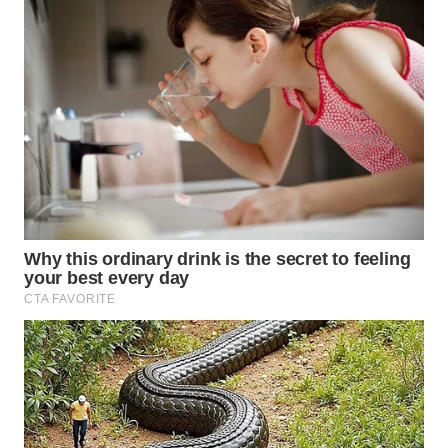
WN
KALTARA
WN
KALSEL
WN
KALTIM
WN
SULSEL
WN
GORONTALO
WN
SULUT