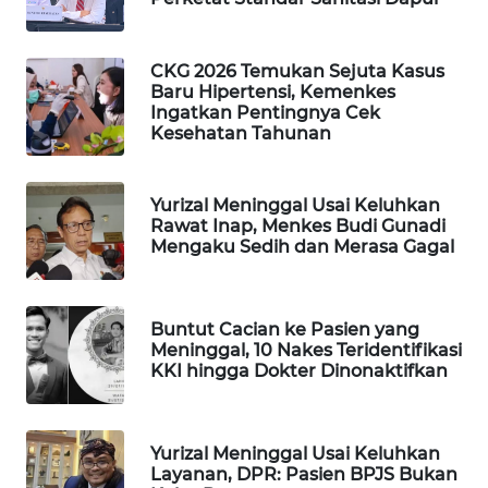
WAHANA
SPORT
CKG 2026 Temukan Sejuta Kasus
Baru Hipertensi, Kemenkes
WAHANA
Ingatkan Pentingnya Cek
UMKM
Kesehatan Tahunan
WAHANA
Yurizal Meninggal Usai Keluhkan
SELEB
Rawat Inap, Menkes Budi Gunadi
Mengaku Sedih dan Merasa Gagal
WAHANA
PERSONA
Buntut Cacian ke Pasien yang
WAHANA
Meninggal, 10 Nakes Teridentifikasi
KKI hingga Dokter Dinonaktifkan
OTOMOTIF
WAHANA
HEALTH
Yurizal Meninggal Usai Keluhkan
Layanan, DPR: Pasien BPJS Bukan