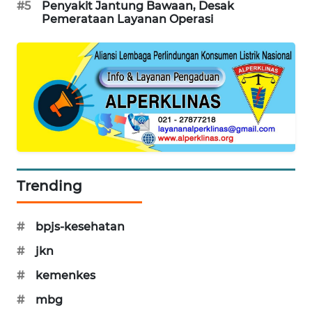
#5
Penyakit Jantung Bawaan, Desak
PORTAL
Pemerataan Layanan Operasi
KONSUMEN
FORWAMKI
ALPERKLINAS
FORJASIDA
TAMBANG
Trending
NEWS
#
bpjs-kesehatan
SITUNGIR
NEWS
#
jkn
#
kemenkes
SIDIKALANG
NEWS
#
mbg