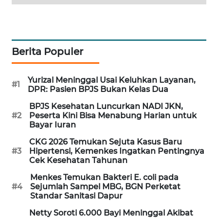
MAWAKA
ID
Berita Populer
MARTABAT
NET
Yurizal Meninggal Usai Keluhkan Layanan,
#1
PLN
DPR: Pasien BPJS Bukan Kelas Dua
WATCH
BPJS Kesehatan Luncurkan NADI JKN,
#2
Peserta Kini Bisa Menabung Harian untuk
Bayar Iuran
MKLI
CKG 2026 Temukan Sejuta Kasus Baru
LPKKI
#3
Hipertensi, Kemenkes Ingatkan Pentingnya
Cek Kesehatan Tahunan
LKKI
Menkes Temukan Bakteri E. coli pada
#4
Sejumlah Sampel MBG, BGN Perketat
Standar Sanitasi Dapur
KOPEKLIN
Netty Soroti 6.000 Bayi Meninggal Akibat