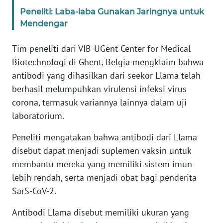
Informasi
Peneliti: Laba-laba Gunakan Jaringnya untuk
Mendengar
INDEKS
BERITA
Tim peneliti dari VIB-UGent Center for Medical
Biotechnologi di Ghent, Belgia mengklaim bahwa
KONTAK
KAMI
antibodi yang dihasilkan dari seekor Llama telah
berhasil melumpuhkan virulensi infeksi virus
INFO
corona, termasuk variannya lainnya dalam uji
IKLAN
laboratorium.
Peneliti mengatakan bahwa antibodi dari Llama
TENTANG
KAMI
disebut dapat menjadi suplemen vaksin untuk
membantu mereka yang memiliki sistem imun
PEDOMAN
lebih rendah, serta menjadi obat bagi penderita
MEDIA
SarS-CoV-2.
SIBER
Antibodi Llama disebut memiliki ukuran yang
REDAKSI