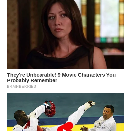
WN
SUMEDANG
WN
CIANJUR
WN
KEPULAUAN
SERIBU
WN
TANGERANG
WN
BINJAI
WN
CIREBON