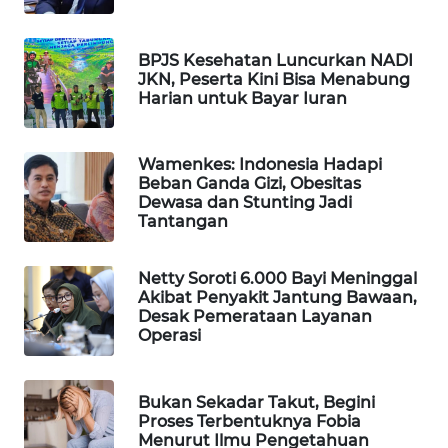
WAHANA
SPORT
BPJS Kesehatan Luncurkan NADI
JKN, Peserta Kini Bisa Menabung
Harian untuk Bayar Iuran
WAHANA
UMKM
Wamenkes: Indonesia Hadapi
WAHANA
Beban Ganda Gizi, Obesitas
SELEB
Dewasa dan Stunting Jadi
Tantangan
WAHANA
PERSONA
Netty Soroti 6.000 Bayi Meninggal
Akibat Penyakit Jantung Bawaan,
Desak Pemerataan Layanan
WAHANA
Operasi
OTOMOTIF
WAHANA
Bukan Sekadar Takut, Begini
HEALTH
Proses Terbentuknya Fobia
Menurut Ilmu Pengetahuan