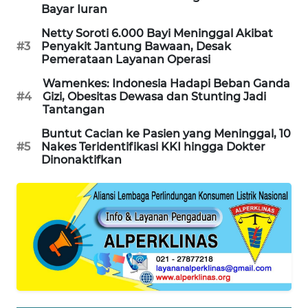
Bayar Iuran
MAWAKA
Netty Soroti 6.000 Bayi Meninggal Akibat
ID
#3
Penyakit Jantung Bawaan, Desak
Pemerataan Layanan Operasi
MARTABAT
Wamenkes: Indonesia Hadapi Beban Ganda
NET
#4
Gizi, Obesitas Dewasa dan Stunting Jadi
Tantangan
PLN
Buntut Cacian ke Pasien yang Meninggal, 10
WATCH
#5
Nakes Teridentifikasi KKI hingga Dokter
Dinonaktifkan
MKLI
LPKKI
LKKI
KOPEKLIN