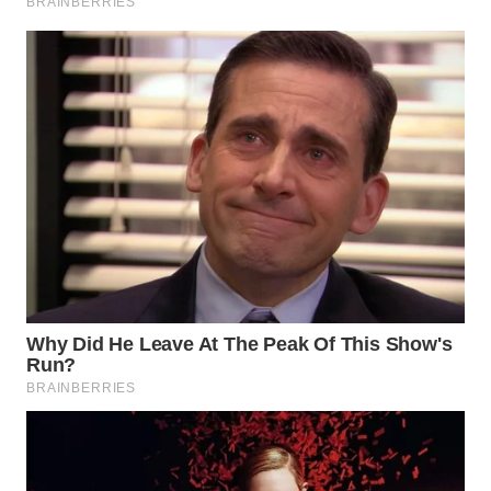
WN
NATUNA
WN
BINTAN
WN
MANDALIKA
WN
LIKUPANG
WN
LABUANBAJO
WN
BORNEO