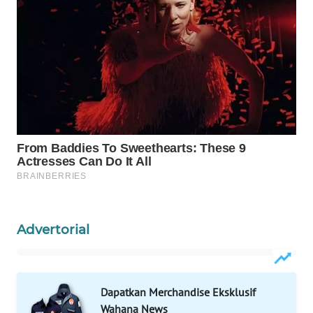
Wahana
Media
Group
WAHANA
NEWS
WAHANA
TANI
WAHANA
ADVOKAT
Advertorial
WAHANA
INFRASTRUKTUR
WAHANA
Dapatkan Merchandise Eksklusif
KONSUMEN
Wahana News