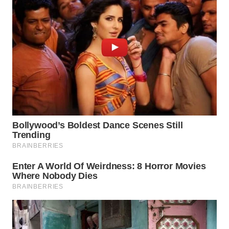
WN
KALTARA
WN
KALSEL
WN
KALTIM
WN
SULSEL
WN
GORONTALO
WN
SULUT