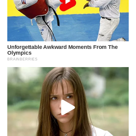
WN
INDRAMAYU
WN
KUNINGAN
WN
MAJALENGKA
WN
SUBANG
WN
SUKABUMI
WN
PURWAKARTA