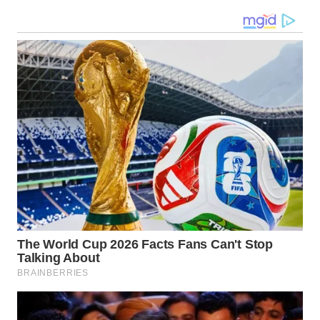
WN
NUSANTARA
WN
JOGJA
WN
JATIM
WN
BALI
WN
KALBAR
WN
KALTENG