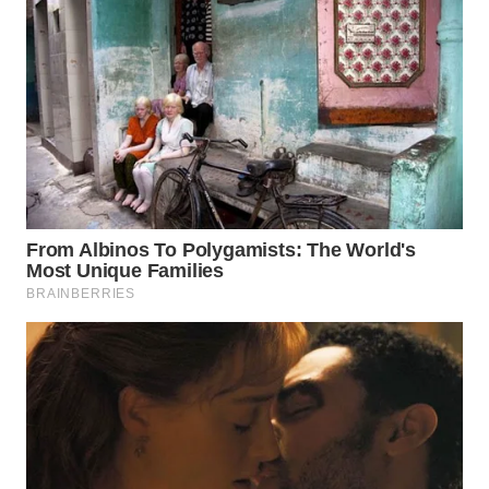
WN
MALUKU
WN
MALUT
WN
DAIRI
WN
DANAU
TOBA
WN
NIAS
WN
LANGKAT