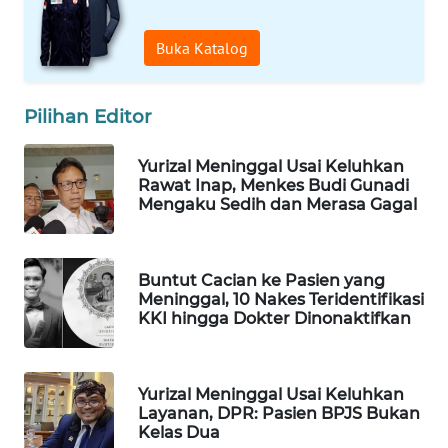
WAHANA
Buka Katalog
LISTRIK
WAHANA
Pilihan Editor
TRAVEL
Yurizal Meninggal Usai Keluhkan
WAHANA
Rawat Inap, Menkes Budi Gunadi
TV
Mengaku Sedih dan Merasa Gagal
WAHANANEWS
ID
Buntut Cacian ke Pasien yang
Meninggal, 10 Nakes Teridentifikasi
KKI hingga Dokter Dinonaktifkan
WAHANANEWS
CO ID
Yurizal Meninggal Usai Keluhkan
WAHANANEWS
Layanan, DPR: Pasien BPJS Bukan
NET
Kelas Dua