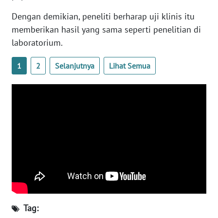
WN
Dengan demikian, peneliti berharap uji klinis itu
BANTEN
memberikan hasil yang sama seperti penelitian di
laboratorium.
WN
NTT
1
2
Selanjutnya
Lihat Semua
WN
KEPRI
WN
PAPUA
WN
PAPUA
BARAT
WN
Tag:
RIAU