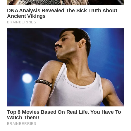
TAPANULI
TENGAH
WN DELI
SERDANG
WN
TEBING
TINGGI
WN
PAKPAK
WN
KARAWANG
WN
BEKASI