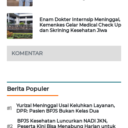
WAHANA
DESA
WISATA
Enam Dokter Internsip Meninggal,
Kemenkes Gelar Medical Check Up
dan Skrining Kesehatan Jiwa
LAPAK
WAHANA
KOMENTAR
Wahana
Network
KONSUMEN
LISTRIK
Berita Populer
MASYARAKAT
KELISTRIKAN
Yurizal Meninggal Usai Keluhkan Layanan,
#1
DPR: Pasien BPJS Bukan Kelas Dua
WALINKI
BPJS Kesehatan Luncurkan NADI JKN,
ID
#2
Peserta Kini Bisa Menabung Harian untuk