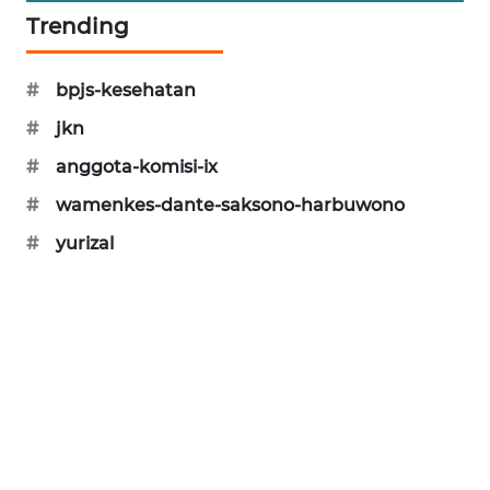
PORTAL
Trending
KONSUMEN
#
bpjs-kesehatan
FORWAMKI
#
jkn
ALPERKLINAS
#
anggota-komisi-ix
#
wamenkes-dante-saksono-harbuwono
FORJASIDA
#
yurizal
TAMBANG
NEWS
SITUNGIR
NEWS
SIDIKALANG
NEWS