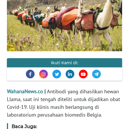
SAINS-TEKNO
KESEHATAN
INTERNASIONAL
SERBA-SERBI
Ikuti Kami di:
PENDIDIKAN
OLAHRAGA
WahanaNews.co
|
Antibodi yang dihasilkan hewan
Llama, saat ini tengah diteliti untuk dijadikan obat
OPINI
Covid-19. Uji klinis masih berlangsung di
laboratorium perusahaan biomedis Belgia.
EDITORIAL
Baca Juga: