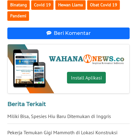
Binatang
Covid 19
Hewan Llama
Obat Covid 19
WN
Pandemi
SERAMBI
WN
Beri Komentar
JAMBI
WN
SULTRA
Install Aplikasi
WN
NTB
WN
Berita Terkait
SULTENG
Miliki Bisa, Spesies Hiu Baru Ditemukan di Inggris
WN
SULBAR
Pekerja Temukan Gigi Mammoth di Lokasi Konstruksi