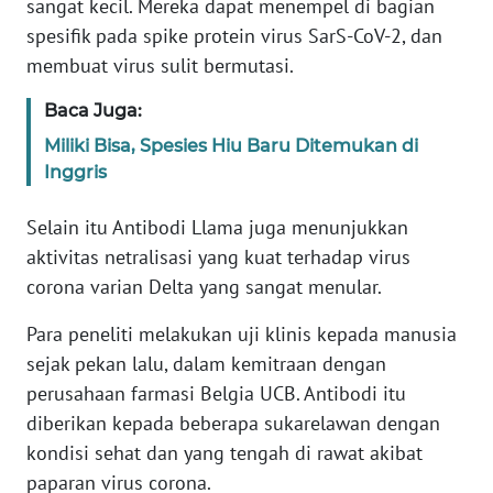
sangat kecil. Mereka dapat menempel di bagian
spesifik pada spike protein virus SarS-CoV-2, dan
KARIR
membuat virus sulit bermutasi.
Baca Juga:
DISCLAIMER
Miliki Bisa, Spesies Hiu Baru Ditemukan di
Wahana
Inggris
News
Regional
Selain itu Antibodi Llama juga menunjukkan
aktivitas netralisasi yang kuat terhadap virus
WN
corona varian Delta yang sangat menular.
SUMUT
Para peneliti melakukan uji klinis kepada manusia
WN
sejak pekan lalu, dalam kemitraan dengan
JAKARTA
perusahaan farmasi Belgia UCB. Antibodi itu
diberikan kepada beberapa sukarelawan dengan
WN
kondisi sehat dan yang tengah di rawat akibat
JABAR
paparan virus corona.