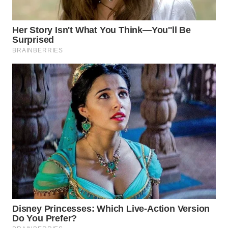
WN
PRIANGAN
TIMUR
WN
SEMARANG
WN
SOLO
WN
BOROBUDUR
WN
MADURA
WN
SURABAYA