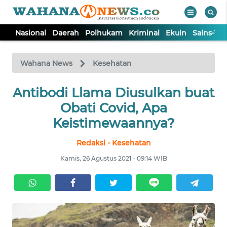
Nasional
Daerah
Polhukam
Kriminal
Ekuin
Sains-Te
WAHANA
Tutup
TV
Wahana News
Kesehatan
Antibodi Llama Diusulkan buat
NASIONAL
Obati Covid, Apa
DAERAH
Keistimewaannya?
Redaksi - Kesehatan
POLHUKAM
Kamis, 26 Agustus 2021 - 09:14 WIB
KRIMINAL
EKUIN