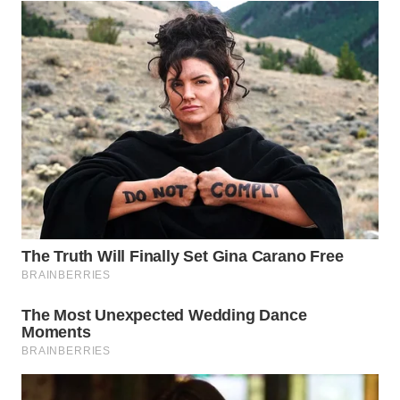
WN
BOGOR
WN
DEPOK
WN
TAPANULI
UTARA
WN
SAMOSIR
WN
PADANG
LAWAS