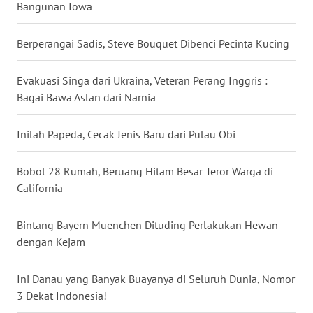
Bangunan Iowa
WN
BABEL
Berperangai Sadis, Steve Bouquet Dibenci Pecinta Kucing
WN
Evakuasi Singa dari Ukraina, Veteran Perang Inggris :
SUMBAR
Bagai Bawa Aslan dari Narnia
WN
Inilah Papeda, Cecak Jenis Baru dari Pulau Obi
SUMSEL
Bobol 28 Rumah, Beruang Hitam Besar Teror Warga di
WN
California
BENGKULU
Bintang Bayern Muenchen Dituding Perlakukan Hewan
WN
dengan Kejam
LAMPUNG
Ini Danau yang Banyak Buayanya di Seluruh Dunia, Nomor
WN
JATENG
3 Dekat Indonesia!