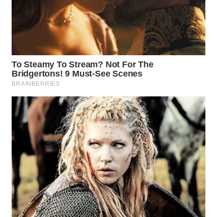
WN
TAPANULI
SELATAN
WN
TANJUNG
LESUNG
WN
KARO
WN
SIMALUNGUN
WN
LABUHANBATU
WN