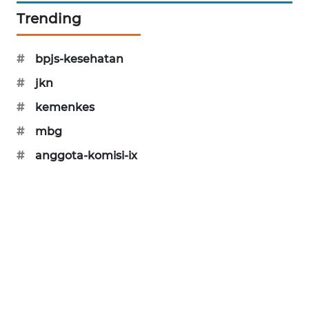
Trending
SIBARAGAS
NEWS
#
bpjs-kesehatan
METRO
#
jkn
SIANTAR
NEWS
#
kemenkes
#
mbg
METRO
MEDAN
#
anggota-komisi-ix
NEWS
METRO
JAKARTA
NEWS
KRT
NEWS