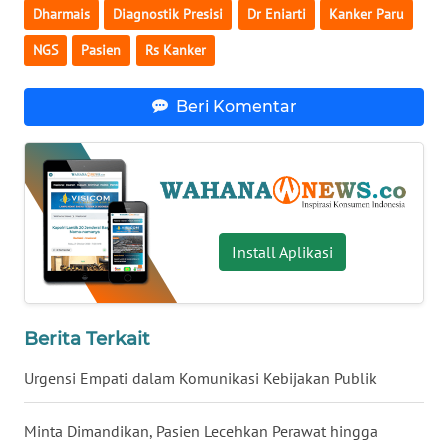
Dharmais
Diagnostik Presisi
Dr Eniarti
Kanker Paru
WN
BABEL
NGS
Pasien
Rs Kanker
WN
Beri Komentar
SUMBAR
WN
SUMSEL
Install Aplikasi
WN
BENGKULU
WN
Berita Terkait
LAMPUNG
Urgensi Empati dalam Komunikasi Kebijakan Publik
WN
JATENG
Minta Dimandikan, Pasien Lecehkan Perawat hingga