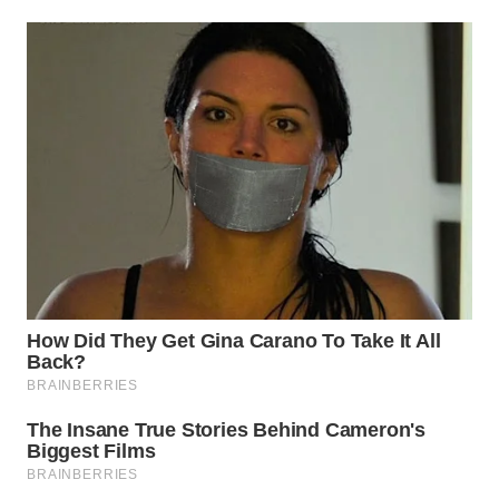
WN
BOGOR
WN
DEPOK
WN
TAPANULI
UTARA
WN
SAMOSIR
WN
PADANG
LAWAS