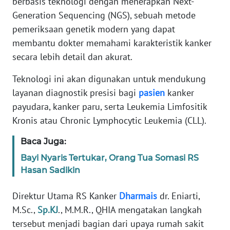
berbasis teknologi dengan menerapkan Next-
Informasi
Generation Sequencing (NGS), sebuah metode
INDEKS
pemeriksaan genetik modern yang dapat
BERITA
membantu dokter memahami karakteristik kanker
secara lebih detail dan akurat.
KONTAK
KAMI
Teknologi ini akan digunakan untuk mendukung
layanan diagnostik presisi bagi
pasien
kanker
INFO
payudara, kanker paru, serta Leukemia Limfositik
IKLAN
Kronis atau Chronic Lymphocytic Leukemia (CLL).
TENTANG
Baca Juga:
KAMI
Bayi Nyaris Tertukar, Orang Tua Somasi RS
Hasan Sadikin
PEDOMAN
MEDIA
Direktur Utama RS Kanker
Dharmais
dr. Eniarti,
SIBER
M.Sc.,
Sp.KJ
., M.M.R., QHIA mengatakan langkah
tersebut menjadi bagian dari upaya rumah sakit
REDAKSI