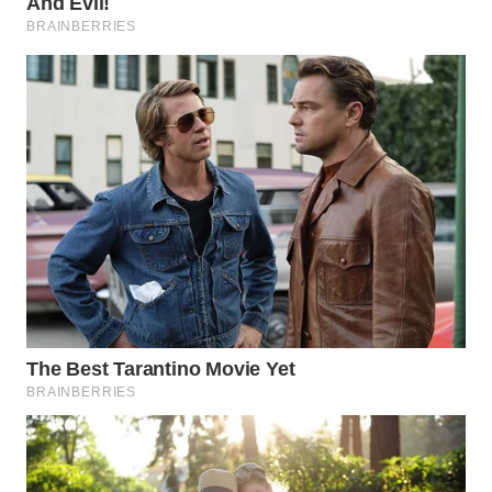
Wahana
Media
Group
WAHANA
NEWS
WAHANA
TANI
WAHANA
ADVOKAT
WAHANA
INFRASTRUKTUR
WAHANA
KONSUMEN