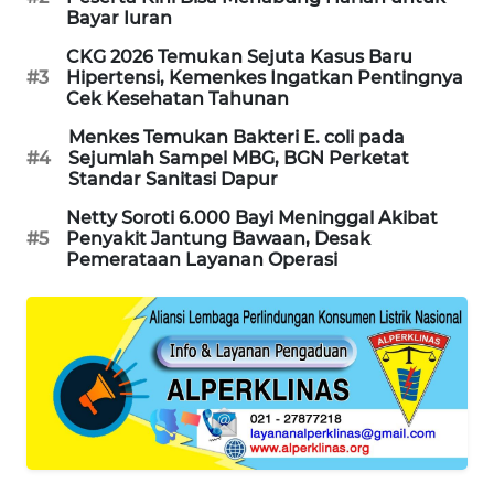
Bayar Iuran
PORTAL
KONSUMEN
CKG 2026 Temukan Sejuta Kasus Baru
#3
Hipertensi, Kemenkes Ingatkan Pentingnya
Cek Kesehatan Tahunan
FORWAMKI
Menkes Temukan Bakteri E. coli pada
#4
Sejumlah Sampel MBG, BGN Perketat
ALPERKLINAS
Standar Sanitasi Dapur
Netty Soroti 6.000 Bayi Meninggal Akibat
FORJASIDA
#5
Penyakit Jantung Bawaan, Desak
Pemerataan Layanan Operasi
TAMBANG
NEWS
SITUNGIR
NEWS
SIDIKALANG
NEWS