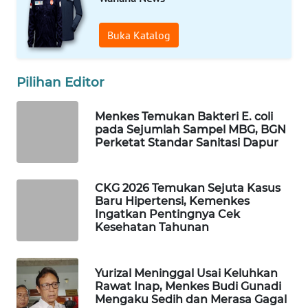
WAHANA
SPORT
Buka Katalog
WAHANA
Pilihan Editor
UMKM
Menkes Temukan Bakteri E. coli
WAHANA
pada Sejumlah Sampel MBG, BGN
SELEB
Perketat Standar Sanitasi Dapur
WAHANA
PERSONA
CKG 2026 Temukan Sejuta Kasus
Baru Hipertensi, Kemenkes
Ingatkan Pentingnya Cek
WAHANA
Kesehatan Tahunan
OTOMOTIF
WAHANA
Yurizal Meninggal Usai Keluhkan
Rawat Inap, Menkes Budi Gunadi
HEALTH
Mengaku Sedih dan Merasa Gagal