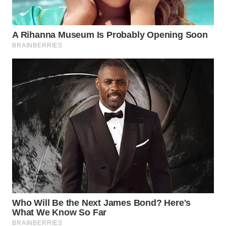
TAPANULI
TENGAH
WN DELI
SERDANG
WN
TEBING
TINGGI
WN
PAKPAK
WN
KARAWANG
WN
BEKASI