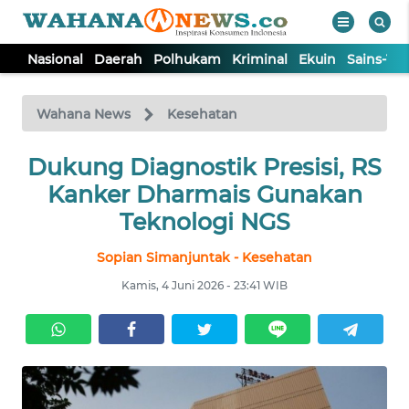
Nasional
Daerah
Polhukam
Kriminal
Ekuin
Sains-Te
WAHANA
Tutup
TV
Wahana News
Kesehatan
NASIONAL
Dukung Diagnostik Presisi, RS
Kanker Dharmais Gunakan
DAERAH
Teknologi NGS
Sopian Simanjuntak - Kesehatan
POLHUKAM
Kamis, 4 Juni 2026 - 23:41 WIB
KRIMINAL
EKUIN