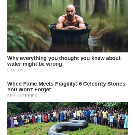
WN
INDRAMAYU
WN
KUNINGAN
WN
MAJALENGKA
WN
SUBANG
WN
SUKABUMI
WN
PURWAKARTA