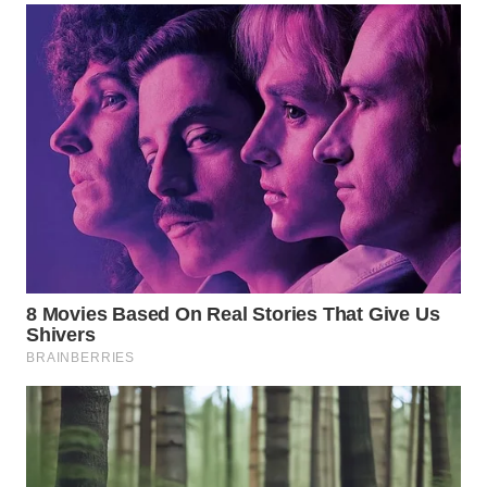
WN
SUMEDANG
WN
CIANJUR
WN
KEPULAUAN
SERIBU
WN
TANGERANG
WN
BINJAI
WN
CIREBON