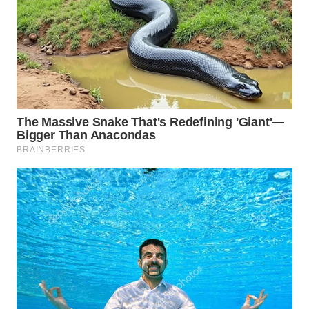
WN
PRIANGAN
TIMUR
WN
SEMARANG
WN
SOLO
WN
BOROBUDUR
WN
MADURA
WN
SURABAYA