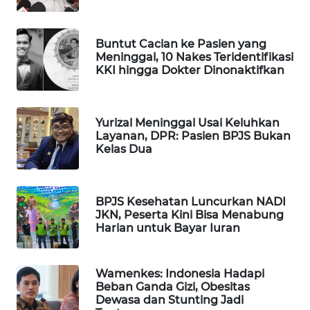
WAHANA
DESA
Buntut Cacian ke Pasien yang
WISATA
Meninggal, 10 Nakes Teridentifikasi
KKI hingga Dokter Dinonaktifkan
LAPAK
WAHANA
Yurizal Meninggal Usai Keluhkan
Wahana
Layanan, DPR: Pasien BPJS Bukan
Network
Kelas Dua
KONSUMEN
LISTRIK
BPJS Kesehatan Luncurkan NADI
JKN, Peserta Kini Bisa Menabung
Harian untuk Bayar Iuran
MASYARAKAT
KELISTRIKAN
Wamenkes: Indonesia Hadapi
WALINKI
Beban Ganda Gizi, Obesitas
ID
Dewasa dan Stunting Jadi