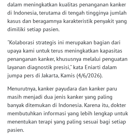
dalam meningkatkan kualitas penanganan kanker
di Indonesia, terutama di tengah tingginya jumlah
KARIR
kasus dan beragamnya karakteristik penyakit yang
dimiliki setiap pasien.
DISCLAIMER
"Kolaborasi strategis ini merupakan bagian dari
Wahana
upaya kami untuk terus meningkatkan kapasitas
News
Regional
penanganan kanker, khususnya melalui penguatan
layanan diagnostik presisi," kata Eniarti dalam
WN
jumpa pers di Jakarta, Kamis (4/6/2026).
SUMUT
Menurutnya, kanker payudara dan kanker paru
masih menjadi dua jenis kanker yang paling
WN
JAKARTA
banyak ditemukan di Indonesia. Karena itu, dokter
membutuhkan informasi yang lebih lengkap untuk
WN
menentukan terapi yang paling sesuai bagi setiap
JABAR
pasien.