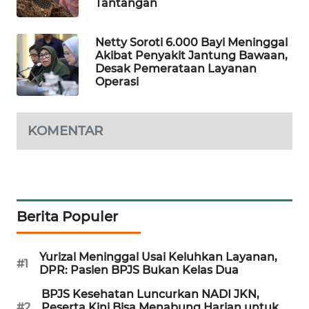
Tantangan
MAWAKA
ID
Netty Soroti 6.000 Bayi Meninggal
Akibat Penyakit Jantung Bawaan,
Desak Pemerataan Layanan
MARTABAT
Operasi
NET
PLN
KOMENTAR
WATCH
MKLI
LPKKI
Berita Populer
LKKI
Yurizal Meninggal Usai Keluhkan Layanan,
#1
DPR: Pasien BPJS Bukan Kelas Dua
KOPEKLIN
BPJS Kesehatan Luncurkan NADI JKN,
#2
Peserta Kini Bisa Menabung Harian untuk