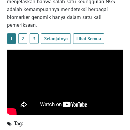
menjelaskan bahwa salah satu keunggulan NGS
adalah kemampuannya mendeteksi berbagai
WN
SERAMBI
biomarker genomik hanya dalam satu kali
pemeriksaan.
WN
JAMBI
1
2
3
Selanjutnya
Lihat Semua
WN
SULTRA
WN
NTB
WN
SULTENG
WN
Tag:
SULBAR