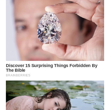
WN
MALUKU
WN
MALUT
WN
DAIRI
WN
DANAU
TOBA
WN
NIAS
WN
LANGKAT