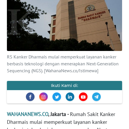
SAINS-TEKNO
KESEHATAN
INTERNASIONAL
SERBA-SERBI
RS Kanker Dharmais mulai memperkuat layanan kanker
berbasis teknologi dengan menerapkan Next-Generation
PENDIDIKAN
Sequencing (NGS). [WahanaNews.co/Istimewa]
OLAHRAGA
Ikuti Kami di:
OPINI
WAHANANEWS.CO
, Jakarta -
Rumah Sakit Kanker
EDITORIAL
Dharmais mulai memperkuat layanan kanker