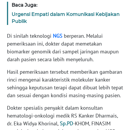
WN
Baca Juga:
BANTEN
Urgensi Empati dalam Komunikasi Kebijakan
Publik
WN
NTT
Di sinilah teknologi
NGS
berperan. Melalui
pemeriksaan ini, dokter dapat memetakan
WN
biomarker genomik dari sampel jaringan maupun
KEPRI
darah pasien secara lebih menyeluruh.
WN
Hasil pemeriksaan tersebut memberikan gambaran
PAPUA
rinci mengenai karakteristik molekuler kanker
sehingga keputusan terapi dapat dibuat lebih tepat
WN
dan sesuai dengan kondisi masing-masing pasien.
PAPUA
BARAT
Dokter spesialis penyakit dalam konsultan
hematologi-onkologi medik RS Kanker Dharmais,
WN
dr. Eka Widya Khorinal,
Sp.PD
-KHOM, FINASIM
RIAU