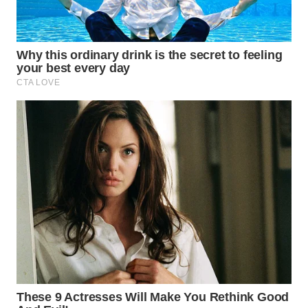
WN
NATUNA
WN
BINTAN
WN
MANDALIKA
WN
LIKUPANG
WN
LABUANBAJO
WN
BORNEO