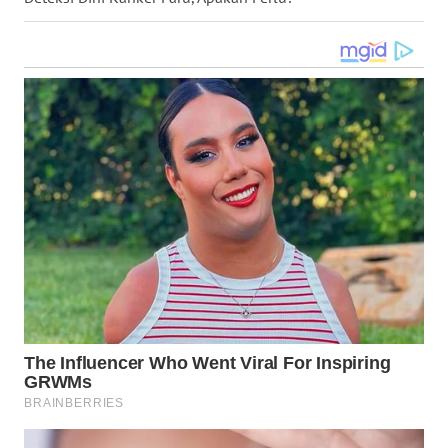
WN
KALTARA
WN
KALSEL
WN
KALTIM
WN
SULSEL
WN
GORONTALO
WN
SULUT