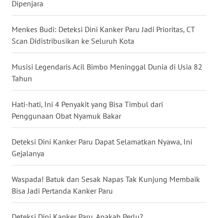
Dipenjara
WN
NUSANTARA
Menkes Budi: Deteksi Dini Kanker Paru Jadi Prioritas, CT
Scan Didistribusikan ke Seluruh Kota
WN
JOGJA
Musisi Legendaris Acil Bimbo Meninggal Dunia di Usia 82
Tahun
WN
JATIM
Hati-hati, Ini 4 Penyakit yang Bisa Timbul dari
Penggunaan Obat Nyamuk Bakar
WN
BALI
Deteksi Dini Kanker Paru Dapat Selamatkan Nyawa, Ini
Gejalanya
WN
KALBAR
Waspada! Batuk dan Sesak Napas Tak Kunjung Membaik
Bisa Jadi Pertanda Kanker Paru
WN
KALTENG
Deteksi Dini Kanker Paru, Apakah Perlu?