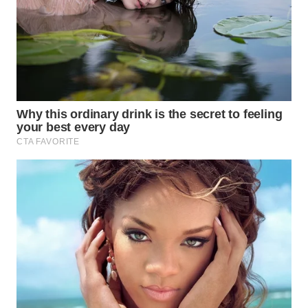
WN
TAPANULI
SELATAN
WN
TANJUNG
LESUNG
WN
KARO
WN
SIMALUNGUN
WN
LABUHANBATU
WN