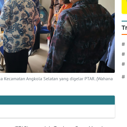
T
#
#
#
#
rga Kecamatan Angkola Selatan yang digelar PTAR. (Wahana