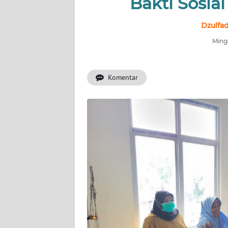
Bakti Sosia
INDEKS
BERITA
Dzulfa
Mingg
KONTAK
KAMI
Komentar
INFO
IKLAN
TENTANG
KAMI
PEDOMAN
MEDIA
SIBER
REDAKSI