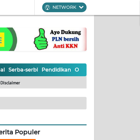
NETWORK
al
Serba-serbi
Pendidikan
Olahraga
Opini
Editoria
Disclaimer
erita Populer