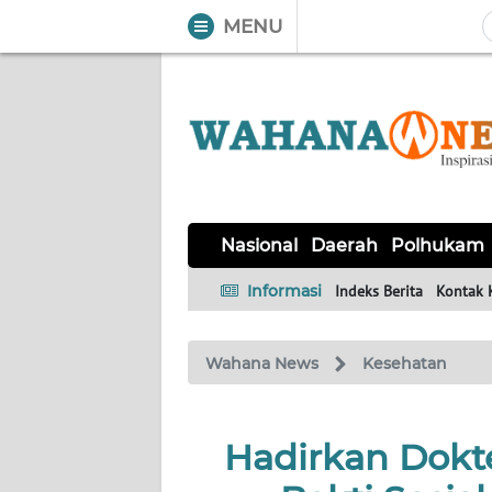
MENU
WAHANA
Tutup
TV
NASIONAL
DAERAH
POLHUKAM
KRIMINAL
EKUIN
SAINS-
KESEHATAN
INTERNASIONAL
Nasional
Daerah
Polhukam
TEKNO
Informasi
Indeks Berita
Kontak 
SERBA-
PENDIDIKAN
OLAHRAGA
OPINI
SERBI
Wahana News
Kesehatan
EDITORIAL
Hadirkan Dokte
Informasi