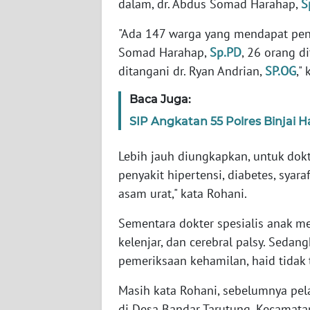
dalam, dr. Abdus Somad Harahap,
S
SERAMBI
"Ada 147 warga yang mendapat peng
WN
Somad Harahap,
Sp.PD
, 26 orang d
JAMBI
ditangani dr. Ryan Andrian,
SP.OG
,"
WN
Baca Juga:
SULTRA
SIP Angkatan 55 Polres Binjai 
WN
Lebih jauh diungkapkan, untuk dok
NTB
penyakit hipertensi, diabetes, syara
asam urat," kata Rohani.
WN
SULTENG
Sementara dokter spesialis anak m
kelenjar, dan cerebral palsy. Seda
WN
pemeriksaan kehamilan, haid tidak t
SULBAR
Masih kata Rohani, sebelumnya pel
WN
di Desa Bandar Tarutung, Kecamata