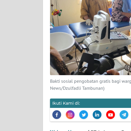
KARIR
DISCLAIMER
Wahana
News
Regional
WN
SUMUT
WN
Bakti sosial pengobatan gratis bagi wa
JAKARTA
News/Dzulfadli Tambunan)
WN
Ikuti Kami di:
JABAR
WN
BANTEN