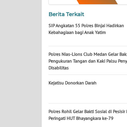
KALTARA
Berita Terkait
WN
KALSEL
SIP Angkatan 55 Polres Binjai Hadirkan
Kebahagiaan bagi Anak Yatim
WN
KALTIM
Polres Nias-Lions Club Medan Gelar Bak
WN
Pengukuran Tangan dan Kaki Palsu Pen
SULSEL
Disabilitas
WN
Kejatisu Donorkan Darah
GORONTALO
WN
SULUT
Polres Rohil Gelar Bakti Sosial di Pesisir
Peringati HUT Bhayangkara ke-79
WN
MALUKU