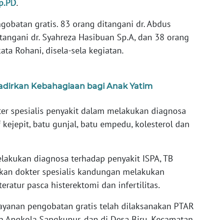
p.PD
.
obatan gratis. 83 orang ditangani dr. Abdus
itangani dr. Syahreza Hasibuan Sp.A, dan 38 orang
 kata Rohani, disela-sela kegiatan.
Hadirkan Kebahagiaan bagi Anak Yatim
ter spesialis penyakit dalam melakukan diagnosa
f kejepit, batu gunjal, batu empedu, kolesterol dan
elakukan diagnosa terhadap penyakit ISPA, TB
ngkan dokter spesialis kandungan melakukan
eratur pasca histerektomi dan infertilitas.
ayanan pengobatan gratis telah dilaksanakan PTAR
n Angkola Sangkunur, dan di Desa Biru, Kecamatan