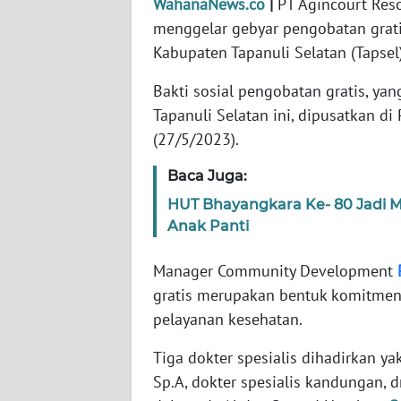
WahanaNews.co
|
PT Agincourt Res
menggelar gebyar pengobatan grati
WN
Kabupaten Tapanuli Selatan (Tapsel)
NTT
Bakti sosial pengobatan gratis, y
WN
Tapanuli Selatan ini, dipusatkan d
KEPRI
(27/5/2023).
Baca Juga:
WN
PAPUA
HUT Bhayangkara Ke- 80 Jadi 
Anak Panti
WN
PAPUA
Manager Community Development
BARAT
gratis merupakan bentuk komitmen
pelayanan kesehatan.
WN
RIAU
Tiga dokter spesialis dihadirkan yak
Sp.A, dokter spesialis kandungan, d
WN