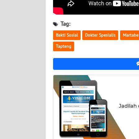
NUSANTARA
WN
Tag:
JOGJA
Bakti Sosial
Dokter Spesialis
Martabe
WN
Tapteng
JATIM
WN
BALI
WN
KALBAR
Jadilah
WN
KALTENG
WN