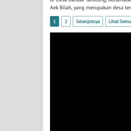
BABEL
Aek Bilah, yang merupakan desa ter
WN
1
2
Selanjutnya
Lihat Sem
SUMBAR
WN
SUMSEL
WN
BENGKULU
WN
LAMPUNG
WN
JATENG
WN