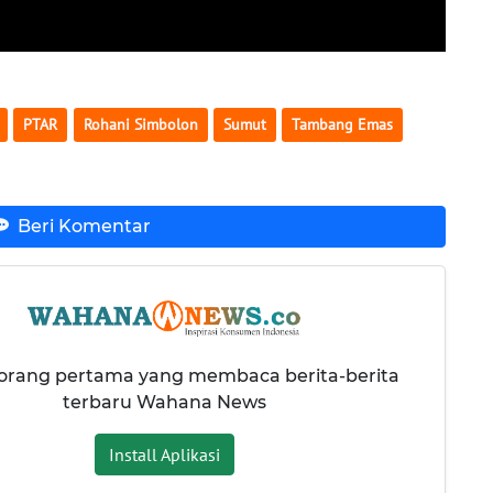
PTAR
Rohani Simbolon
Sumut
Tambang Emas
Beri Komentar
 orang pertama yang membaca berita-berita
terbaru Wahana News
Install Aplikasi