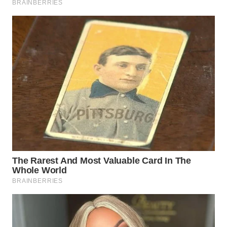
WN
NATUNA
WN
BINTAN
WN
MANDALIKA
WN
LIKUPANG
WN
LABUANBAJO
WN
BORNEO