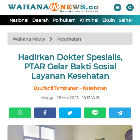
Nasional
Daerah
Polhukam
Kriminal
Ekuin
Sains-Te
WAHANA
Tutup
TV
Wahana News
Kesehatan
NASIONAL
Hadirkan Dokter Spesialis,
PTAR Gelar Bakti Sosial
DAERAH
Layanan Kesehatan
Dzulfadli Tambunan - Kesehatan
POLHUKAM
Minggu, 28 Mei 2023 - 18:13 WIB
KRIMINAL
EKUIN