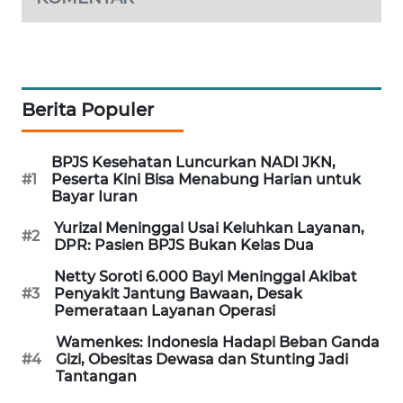
PORTAL
KONSUMEN
FORWAMKI
Berita Populer
ALPERKLINAS
BPJS Kesehatan Luncurkan NADI JKN,
#1
Peserta Kini Bisa Menabung Harian untuk
FORJASIDA
Bayar Iuran
Yurizal Meninggal Usai Keluhkan Layanan,
TAMBANG
#2
DPR: Pasien BPJS Bukan Kelas Dua
NEWS
Netty Soroti 6.000 Bayi Meninggal Akibat
#3
Penyakit Jantung Bawaan, Desak
SITUNGIR
Pemerataan Layanan Operasi
NEWS
Wamenkes: Indonesia Hadapi Beban Ganda
#4
Gizi, Obesitas Dewasa dan Stunting Jadi
SIDIKALANG
Tantangan
NEWS