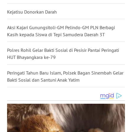
WN
Kejatisu Donorkan Darah
KALTARA
Aksi Kajari Gunungsitoli-GM Pelindo-GM PLN Berbagi
WN
KALSEL
Kasih kepada Siswa di Tepi Samudera Daerah 3T
WN
Polres Rohil Gelar Bakti Sosial di Pesisir Pantai Peringati
KALTIM
HUT Bhayangkara ke-79
WN
Peringati Tahun Baru Islam, Polsek Bagan Sinembah Gelar
SULSEL
Bakti Sosial dan Santuni Anak Yatim
WN
GORONTALO
WN
SULUT