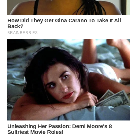
WN
PRIANGAN
TIMUR
WN
SEMARANG
WN
SOLO
WN
BOROBUDUR
WN
MADURA
WN
SURABAYA