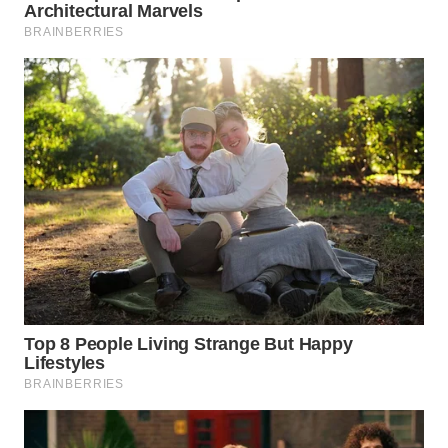
TAPANULI
TENGAH
WN DELI
SERDANG
WN
TEBING
TINGGI
WN
PAKPAK
WN
KARAWANG
WN
BEKASI