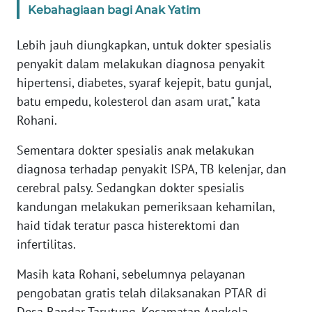
Kebahagiaan bagi Anak Yatim
WN
BANTEN
Lebih jauh diungkapkan, untuk dokter spesialis
penyakit dalam melakukan diagnosa penyakit
WN
NTT
hipertensi, diabetes, syaraf kejepit, batu gunjal,
batu empedu, kolesterol dan asam urat," kata
WN
Rohani.
KEPRI
Sementara dokter spesialis anak melakukan
WN
diagnosa terhadap penyakit ISPA, TB kelenjar, dan
PAPUA
cerebral palsy. Sedangkan dokter spesialis
kandungan melakukan pemeriksaan kehamilan,
WN
haid tidak teratur pasca histerektomi dan
PAPUA
infertilitas.
BARAT
Masih kata Rohani, sebelumnya pelayanan
WN
pengobatan gratis telah dilaksanakan PTAR di
RIAU
Desa Bandar Tarutung, Kecamatan Angkola