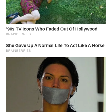
WN
INDRAMAYU
WN
KUNINGAN
WN
MAJALENGKA
WN
SUBANG
WN
SUKABUMI
WN
PURWAKARTA