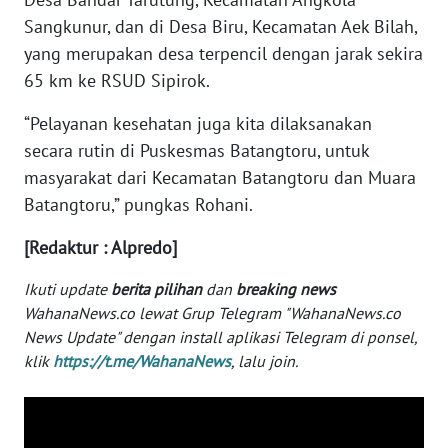
Sangkunur, dan di Desa Biru, Kecamatan Aek Bilah,
WN
yang merupakan desa terpencil dengan jarak sekira
SERAMBI
65 km ke RSUD Sipirok.
WN
“Pelayanan kesehatan juga kita dilaksanakan
JAMBI
secara rutin di Puskesmas Batangtoru, untuk
masyarakat dari Kecamatan Batangtoru dan Muara
WN
SULTRA
Batangtoru,” pungkas Rohani.
[Redaktur : Alpredo]
WN
NTB
Ikuti update
berita pilihan
dan
breaking news
WahanaNews.co lewat Grup Telegram "WahanaNews.co
WN
News Update" dengan install aplikasi Telegram di ponsel,
SULTENG
klik
https://t.me/WahanaNews
, lalu join.
WN
SULBAR