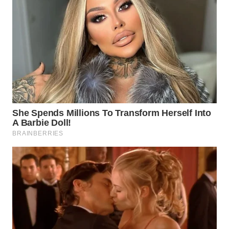
Wahana
Media
Group
WAHANA
NEWS
WAHANA
TANI
WAHANA
ADVOKAT
WAHANA
INFRASTRUKTUR
WAHANA
KONSUMEN