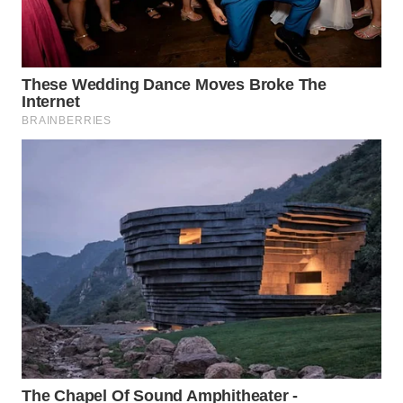
WN
TAPANULI
SELATAN
WN
TANJUNG
LESUNG
WN
KARO
WN
SIMALUNGUN
WN
LABUHANBATU
WN