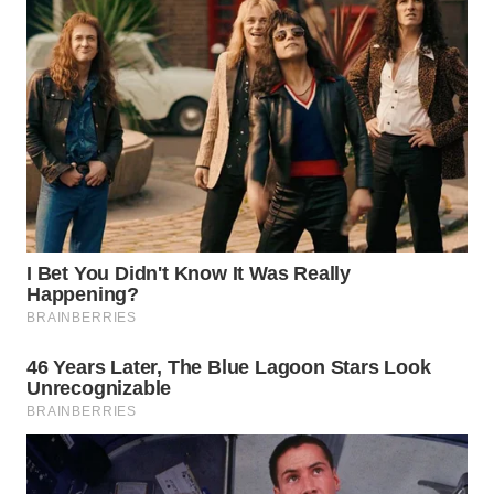
WN
BOGOR
WN
DEPOK
WN
TAPANULI
UTARA
WN
SAMOSIR
WN
PADANG
LAWAS