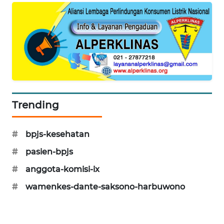
SIBARAGAS
NEWS
METRO
SIANTAR
NEWS
METRO
Trending
MEDAN
NEWS
#
bpjs-kesehatan
METRO
#
pasien-bpjs
JAKARTA
NEWS
#
anggota-komisi-ix
#
wamenkes-dante-saksono-harbuwono
KRT
NEWS