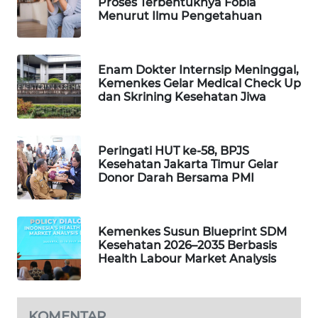
Proses Terbentuknya Fobia
Menurut Ilmu Pengetahuan
MAWAKA
ID
Enam Dokter Internsip Meninggal,
MARTABAT
Kemenkes Gelar Medical Check Up
NET
dan Skrining Kesehatan Jiwa
PLN
WATCH
Peringati HUT ke-58, BPJS
Kesehatan Jakarta Timur Gelar
Donor Darah Bersama PMI
MKLI
LPKKI
Kemenkes Susun Blueprint SDM
Kesehatan 2026–2035 Berbasis
LKKI
Health Labour Market Analysis
KOPEKLIN
KOMENTAR