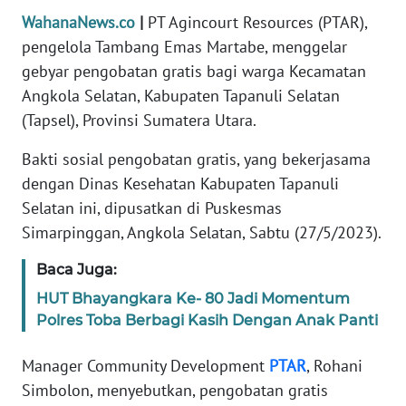
Informasi
WahanaNews.co
|
PT Agincourt Resources (PTAR),
pengelola Tambang Emas Martabe, menggelar
INDEKS
BERITA
gebyar pengobatan gratis bagi warga Kecamatan
Angkola Selatan, Kabupaten Tapanuli Selatan
KONTAK
(Tapsel), Provinsi Sumatera Utara.
KAMI
Bakti sosial pengobatan gratis, yang bekerjasama
INFO
dengan Dinas Kesehatan Kabupaten Tapanuli
IKLAN
Selatan ini, dipusatkan di Puskesmas
Simarpinggan, Angkola Selatan, Sabtu (27/5/2023).
TENTANG
KAMI
Baca Juga:
HUT Bhayangkara Ke- 80 Jadi Momentum
PEDOMAN
Polres Toba Berbagi Kasih Dengan Anak Panti
MEDIA
SIBER
Manager Community Development
PTAR
, Rohani
Simbolon, menyebutkan, pengobatan gratis
REDAKSI