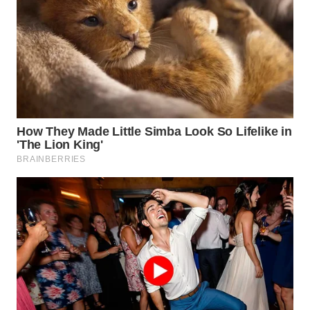
WN
MALUKU
WN
MALUT
WN
DAIRI
WN
DANAU
TOBA
WN
NIAS
WN
LANGKAT