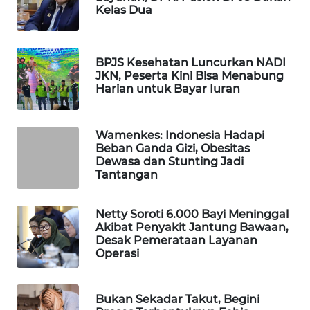
Kelas Dua
WAHANA
DESA
WISATA
BPJS Kesehatan Luncurkan NADI
JKN, Peserta Kini Bisa Menabung
LAPAK
Harian untuk Bayar Iuran
WAHANA
Wahana
Wamenkes: Indonesia Hadapi
Network
Beban Ganda Gizi, Obesitas
Dewasa dan Stunting Jadi
Tantangan
KONSUMEN
LISTRIK
Netty Soroti 6.000 Bayi Meninggal
Akibat Penyakit Jantung Bawaan,
MASYARAKAT
Desak Pemerataan Layanan
KELISTRIKAN
Operasi
WALINKI
ID
Bukan Sekadar Takut, Begini