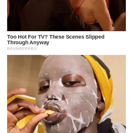
WAHANA
LISTRIK
WAHANA
TRAVEL
WAHANA
TV
WAHANANEWS
ID
WAHANANEWS
CO ID
WAHANANEWS
NET