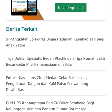
WN
Install Aplikasi
NUSANTARA
WN
Berita Terkait
JOGJA
SIP Angkatan 55 Polres Binjai Hadirkan Kebahagiaan bagi
WN
Anak Yatim
JATIM
Tiga Dokter Spesialis Bedah Plastik dari Tiga Rumah Sakit
WN
Besar Gelar Misi Kemanusiaan di Sikka
BALI
Polres Nias-Lions Club Medan Gelar Baksoskes,
WN
Pengukuran Tangan dan Kaki Palsu Penyandang
KALBAR
Disabilitas
WN
PLN UP3 Rantauprapat Beri 70 Paket Sembako Bagi
KALTENG
Keluarga Miskin dan Bangun Sumur Bor Masjid