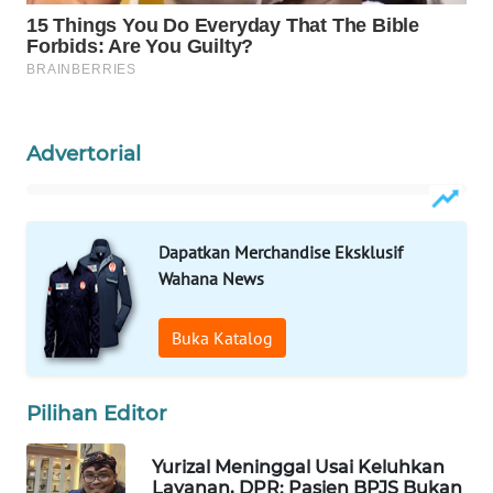
WAHANA
SPORT
WAHANA
UMKM
Advertorial
WAHANA
SELEB
Dapatkan Merchandise Eksklusif
WAHANA
Wahana News
PERSONA
Buka Katalog
WAHANA
OTOMOTIF
Pilihan Editor
WAHANA
HEALTH
Yurizal Meninggal Usai Keluhkan
Layanan, DPR: Pasien BPJS Bukan