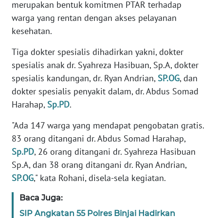
merupakan bentuk komitmen PTAR terhadap
warga yang rentan dengan akses pelayanan
KARIR
kesehatan.
DISCLAIMER
Tiga dokter spesialis dihadirkan yakni, dokter
spesialis anak dr. Syahreza Hasibuan, Sp.A, dokter
Wahana
spesialis kandungan, dr. Ryan Andrian,
SP.OG
, dan
News
dokter spesialis penyakit dalam, dr. Abdus Somad
Regional
Harahap,
Sp.PD
.
WN
"Ada 147 warga yang mendapat pengobatan gratis.
SUMUT
83 orang ditangani dr. Abdus Somad Harahap,
Sp.PD
, 26 orang ditangani dr. Syahreza Hasibuan
WN
Sp.A, dan 38 orang ditangani dr. Ryan Andrian,
JAKARTA
SP.OG
," kata Rohani, disela-sela kegiatan.
WN
Baca Juga:
JABAR
SIP Angkatan 55 Polres Binjai Hadirkan