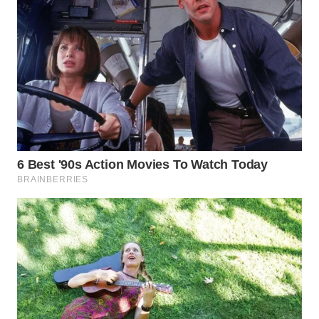
WN
SUMEDANG
WN
CIANJUR
WN
KEPULAUAN
SERIBU
WN
TANGERANG
WN
BINJAI
WN
CIREBON