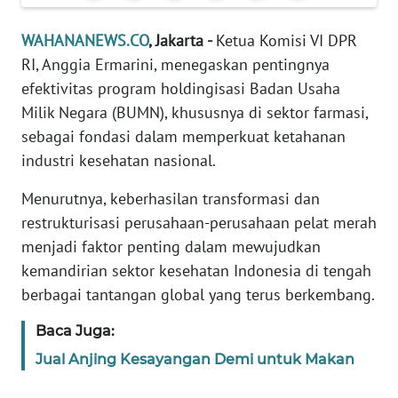
Informasi
WAHANANEWS.CO
, Jakarta -
Ketua Komisi VI DPR
INDEKS
RI, Anggia Ermarini, menegaskan pentingnya
BERITA
efektivitas program holdingisasi Badan Usaha
Milik Negara (BUMN), khususnya di sektor farmasi,
KONTAK
KAMI
sebagai fondasi dalam memperkuat ketahanan
industri kesehatan nasional.
INFO
IKLAN
Menurutnya, keberhasilan transformasi dan
restrukturisasi perusahaan-perusahaan pelat merah
TENTANG
menjadi faktor penting dalam mewujudkan
KAMI
kemandirian sektor kesehatan Indonesia di tengah
berbagai tantangan global yang terus berkembang.
PEDOMAN
MEDIA
Baca Juga:
SIBER
Jual Anjing Kesayangan Demi untuk Makan
REDAKSI