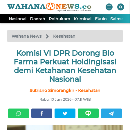
Nasional
Daerah
Polhukam
Kriminal
Ekuin
Sains-Te
WAHANA
Tutup
TV
Wahana News
Kesehatan
NASIONAL
Komisi VI DPR Dorong Bio
Farma Perkuat Holdingisasi
DAERAH
demi Ketahanan Kesehatan
Nasional
POLHUKAM
Sutrisno Simorangkir - Kesehatan
Rabu, 10 Juni 2026 - 07:11 WIB
KRIMINAL
EKUIN