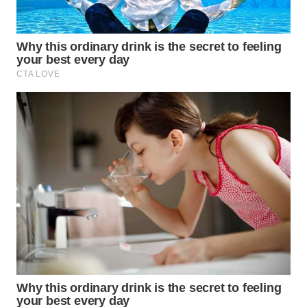
WN
SUMEDANG
WN
CIANJUR
WN
KEPULAUAN
SERIBU
WN
TANGERANG
WN
BINJAI
WN
CIREBON