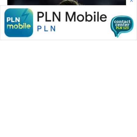
WAHANA
LISTRIK
WAHANA
TRAVEL
WAHANA
TV
WAHANANEWS
ID
WAHANANEWS
CO ID
WAHANANEWS
NET