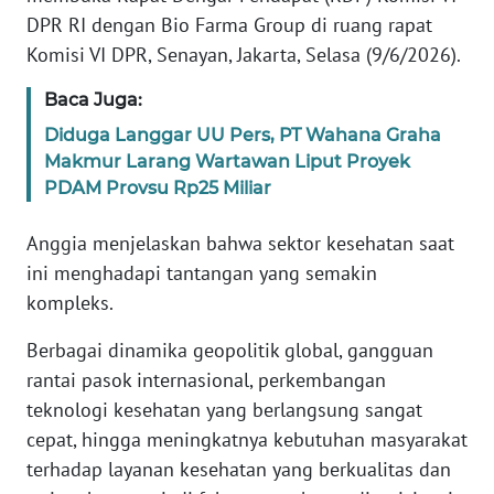
WN
DPR RI dengan Bio Farma Group di ruang rapat
BANTEN
Komisi VI DPR, Senayan, Jakarta, Selasa (9/6/2026).
Baca Juga:
WN
NTT
Diduga Langgar UU Pers, PT Wahana Graha
Makmur Larang Wartawan Liput Proyek
WN
PDAM Provsu Rp25 Miliar
KEPRI
Anggia menjelaskan bahwa sektor kesehatan saat
WN
ini menghadapi tantangan yang semakin
PAPUA
kompleks.
WN
Berbagai dinamika geopolitik global, gangguan
PAPUA
rantai pasok internasional, perkembangan
BARAT
teknologi kesehatan yang berlangsung sangat
cepat, hingga meningkatnya kebutuhan masyarakat
WN
terhadap layanan kesehatan yang berkualitas dan
RIAU