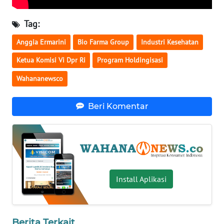
WN
Tag:
BABEL
Anggia Ermarini
Bio Farma Group
Industri Kesehatan
WN
Ketua Komisi Vi Dpr Ri
Program Holdingisasi
SUMBAR
Wahananewsco
WN
SUMSEL
Beri Komentar
WN
BENGKULU
WN
LAMPUNG
Install Aplikasi
WN
JATENG
Berita Terkait