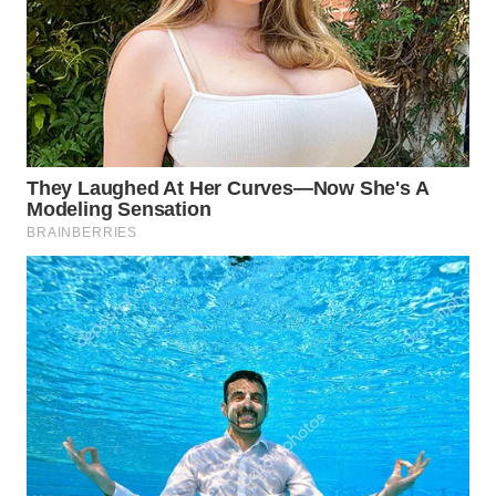
WN
BOGOR
WN
DEPOK
WN
TAPANULI
UTARA
WN
SAMOSIR
WN
PADANG
LAWAS