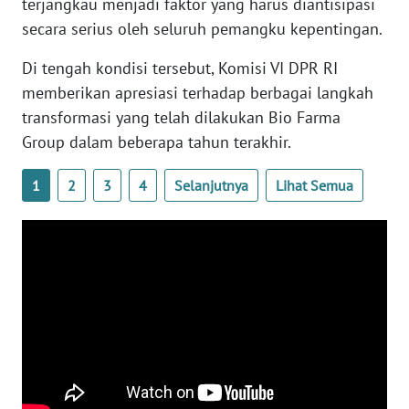
terjangkau menjadi faktor yang harus diantisipasi
secara serius oleh seluruh pemangku kepentingan.
WN
SERAMBI
Di tengah kondisi tersebut, Komisi VI DPR RI
memberikan apresiasi terhadap berbagai langkah
WN
transformasi yang telah dilakukan Bio Farma
JAMBI
Group dalam beberapa tahun terakhir.
WN
1
2
3
4
Selanjutnya
Lihat Semua
SULTRA
WN
NTB
WN
SULTENG
WN
SULBAR