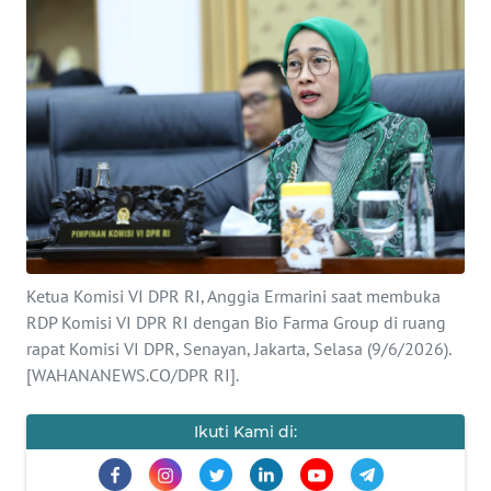
SAINS-TEKNO
KESEHATAN
INTERNASIONAL
SERBA-SERBI
PENDIDIKAN
Ketua Komisi VI DPR RI, Anggia Ermarini saat membuka
OLAHRAGA
RDP Komisi VI DPR RI dengan Bio Farma Group di ruang
rapat Komisi VI DPR, Senayan, Jakarta, Selasa (9/6/2026).
[WAHANANEWS.CO/DPR RI].
OPINI
Ikuti Kami di:
EDITORIAL