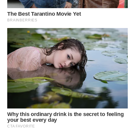
WN
MALUKU
WN
MALUT
WN
DAIRI
WN
DANAU
TOBA
WN
NIAS
WN
LANGKAT