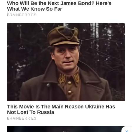
Wahana
Media
Group
WAHANA
NEWS
WAHANA
TANI
WAHANA
ADVOKAT
WAHANA
INFRASTRUKTUR
WAHANA
KONSUMEN
X