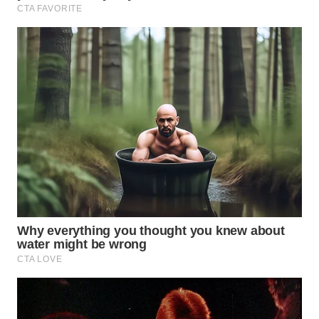
WN
INDRAMAYU
WN
KUNINGAN
WN
MAJALENGKA
WN
SUBANG
WN
SUKABUMI
WN
PURWAKARTA