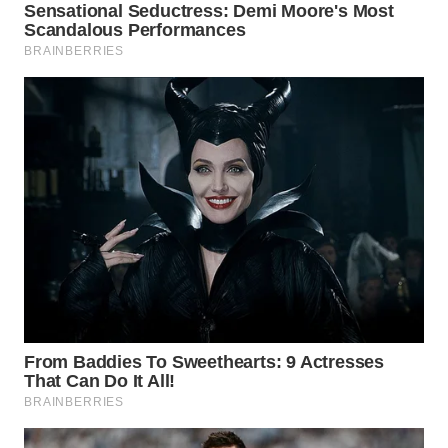
WN
TAPANULI
SELATAN
WN
TANJUNG
LESUNG
WN
KARO
WN
SIMALUNGUN
WN
LABUHANBATU
WN