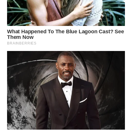
WN
NATUNA
WN
BINTAN
WN
MANDALIKA
WN
LIKUPANG
WN
LABUANBAJO
WN
BORNEO