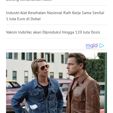
WN
KALTARA
Industri Alat Kesehatan Nasional Raih Kerja Sama Senilai
1 Juta Euro di Dubai
WN
KALSEL
Vaksin IndoVac akan Diproduksi hingga 120 Juta Dosis
WN
KALTIM
WN
SULSEL
WN
GORONTALO
WN
SULUT