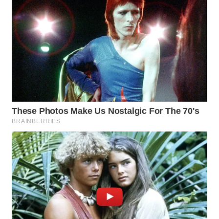
WN
PRIANGAN
TIMUR
WN
SEMARANG
WN
SOLO
WN
BOROBUDUR
WN
MADURA
WN
SURABAYA