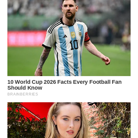
TAPANULI
TENGAH
WN DELI
SERDANG
WN
TEBING
TINGGI
WN
PAKPAK
WN
KARAWANG
WN
BEKASI