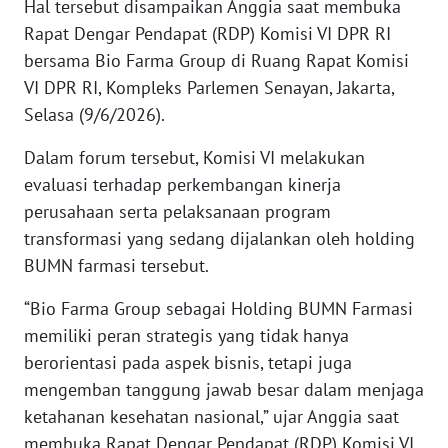
Hal tersebut disampaikan Anggia saat membuka
Rapat Dengar Pendapat (RDP) Komisi VI DPR RI
KARIR
bersama Bio Farma Group di Ruang Rapat Komisi
VI DPR RI, Kompleks Parlemen Senayan, Jakarta,
DISCLAIMER
Selasa (9/6/2026).
Wahana
Dalam forum tersebut, Komisi VI melakukan
News
evaluasi terhadap perkembangan kinerja
Regional
perusahaan serta pelaksanaan program
transformasi yang sedang dijalankan oleh holding
WN
BUMN farmasi tersebut.
SUMUT
“Bio Farma Group sebagai Holding BUMN Farmasi
WN
memiliki peran strategis yang tidak hanya
JAKARTA
berorientasi pada aspek bisnis, tetapi juga
mengemban tanggung jawab besar dalam menjaga
WN
JABAR
ketahanan kesehatan nasional,” ujar Anggia saat
membuka Rapat Dengar Pendapat (RDP) Komisi VI