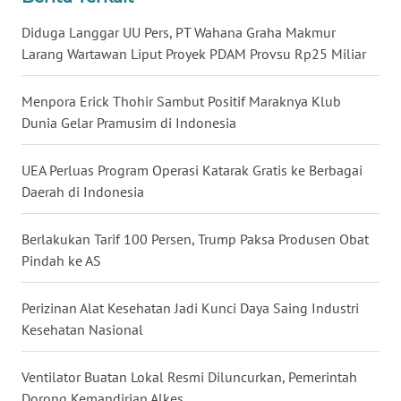
WN
Diduga Langgar UU Pers, PT Wahana Graha Makmur
NUSANTARA
Larang Wartawan Liput Proyek PDAM Provsu Rp25 Miliar
WN
Menpora Erick Thohir Sambut Positif Maraknya Klub
JOGJA
Dunia Gelar Pramusim di Indonesia
WN
UEA Perluas Program Operasi Katarak Gratis ke Berbagai
JATIM
Daerah di Indonesia
WN
Berlakukan Tarif 100 Persen, Trump Paksa Produsen Obat
BALI
Pindah ke AS
WN
KALBAR
Perizinan Alat Kesehatan Jadi Kunci Daya Saing Industri
Kesehatan Nasional
WN
KALTENG
Ventilator Buatan Lokal Resmi Diluncurkan, Pemerintah
Dorong Kemandirian Alkes