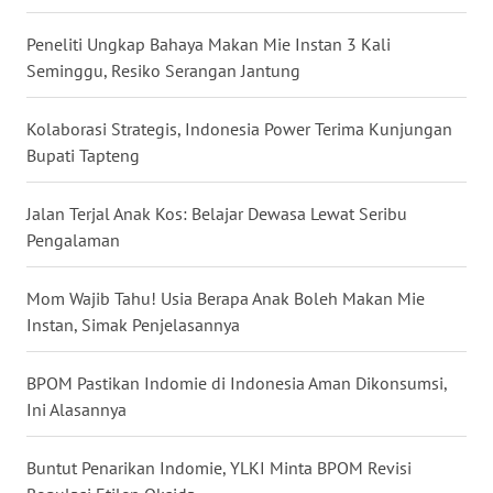
WN
Peneliti Ungkap Bahaya Makan Mie Instan 3 Kali
BABEL
Seminggu, Resiko Serangan Jantung
WN
Kolaborasi Strategis, Indonesia Power Terima Kunjungan
SUMBAR
Bupati Tapteng
WN
Jalan Terjal Anak Kos: Belajar Dewasa Lewat Seribu
SUMSEL
Pengalaman
WN
Mom Wajib Tahu! Usia Berapa Anak Boleh Makan Mie
BENGKULU
Instan, Simak Penjelasannya
WN
LAMPUNG
BPOM Pastikan Indomie di Indonesia Aman Dikonsumsi,
Ini Alasannya
WN
JATENG
Buntut Penarikan Indomie, YLKI Minta BPOM Revisi