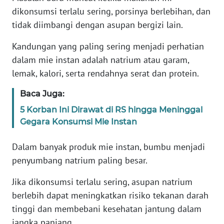
dikonsumsi terlalu sering, porsinya berlebihan, dan
tidak diimbangi dengan asupan bergizi lain.
KARIR
Kandungan yang paling sering menjadi perhatian
DISCLAIMER
dalam mie instan adalah natrium atau garam,
lemak, kalori, serta rendahnya serat dan protein.
Wahana
News
Baca Juga:
Regional
5 Korban Ini Dirawat di RS hingga Meninggal
WN
Gegara Konsumsi Mie Instan
SUMUT
Dalam banyak produk mie instan, bumbu menjadi
WN
penyumbang natrium paling besar.
JAKARTA
Jika dikonsumsi terlalu sering, asupan natrium
berlebih dapat meningkatkan risiko tekanan darah
WN
JABAR
tinggi dan membebani kesehatan jantung dalam
jangka panjang.