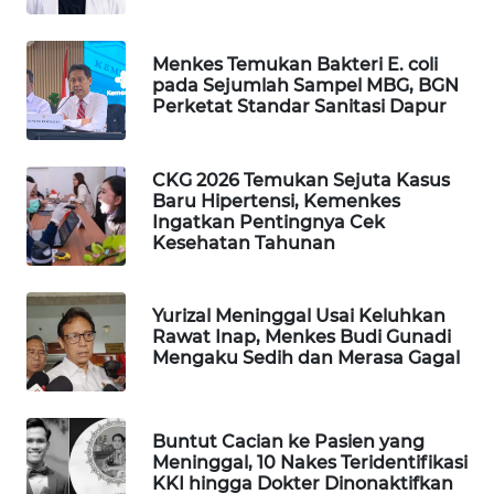
WAHANA
LISTRIK
Menkes Temukan Bakteri E. coli
pada Sejumlah Sampel MBG, BGN
Perketat Standar Sanitasi Dapur
WAHANA
TRAVEL
CKG 2026 Temukan Sejuta Kasus
WAHANA
Baru Hipertensi, Kemenkes
TV
Ingatkan Pentingnya Cek
Kesehatan Tahunan
WAHANANEWS
ID
Yurizal Meninggal Usai Keluhkan
Rawat Inap, Menkes Budi Gunadi
Mengaku Sedih dan Merasa Gagal
WAHANANEWS
CO ID
WAHANANEWS
Buntut Cacian ke Pasien yang
Meninggal, 10 Nakes Teridentifikasi
NET
KKI hingga Dokter Dinonaktifkan