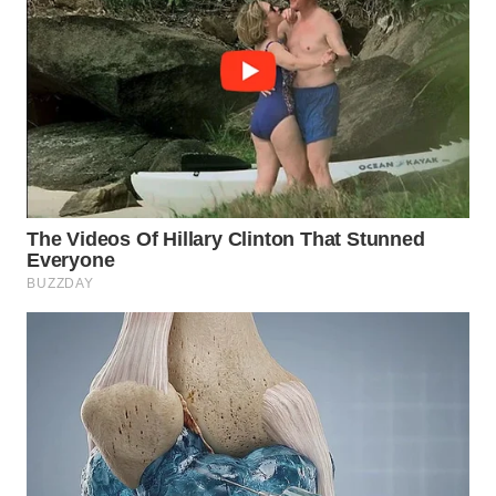
WN
TAPANULI
SELATAN
WN
TANJUNG
LESUNG
WN
KARO
WN
SIMALUNGUN
WN
LABUHANBATU
WN