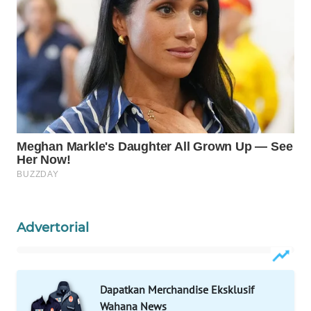
WN
NATUNA
WN
BINTAN
WN
MANDALIKA
WN
LIKUPANG
Advertorial
WN
LABUANBAJO
WN
Dapatkan Merchandise Eksklusif
BORNEO
Wahana News