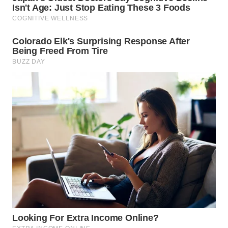
WN
KALTARA
WN
KALSEL
WN
KALTIM
WN
SULSEL
WN
GORONTALO
WN
SULUT