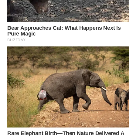
WN
SUMEDANG
WN
CIANJUR
WN
KEPULAUAN
SERIBU
WN
TANGERANG
WN
BINJAI
WN
CIREBON