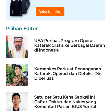
Wahana
Media
Buka Katalog
Group
WAHANA
Pilihan Editor
NEWS
UEA Perluas Program Operasi
WAHANA
Katarak Gratis ke Berbagai Daerah
TANI
di Indonesia
WAHANA
ADVOKAT
Kemenkes Perkuat Penanganan
Katarak, Operasi dan Deteksi Dini
Diperluas
WAHANA
INFRASTRUKTUR
Satu per Satu Kena Sanksi! Ini
WAHANA
Daftar Dokter dan Nakes yang
KONSUMEN
Komentari Pasien BPJS Yurizal