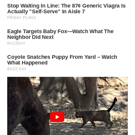
WN
BOGOR
WN
DEPOK
WN
TAPANULI
UTARA
WN
SAMOSIR
WN
PADANG
LAWAS