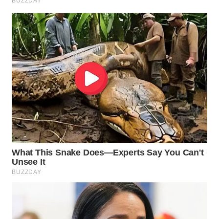
WN
PRIANGAN
TIMUR
WN
SEMARANG
WN
SOLO
WN
BOROBUDUR
WN
MADURA
WN
SURABAYA