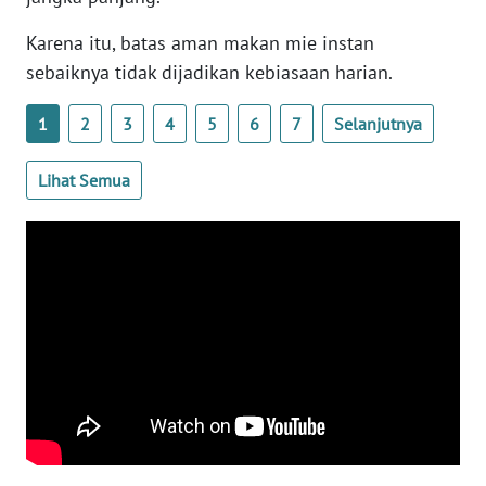
WN
Karena itu, batas aman makan mie instan
BANTEN
sebaiknya tidak dijadikan kebiasaan harian.
WN
NTT
1
2
3
4
5
6
7
Selanjutnya
WN
Lihat Semua
KEPRI
WN
PAPUA
WN
PAPUA
BARAT
WN
RIAU