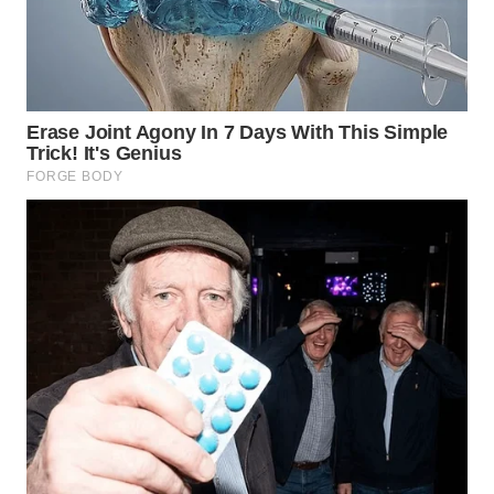
TAPANULI
TENGAH
WN DELI
SERDANG
WN
TEBING
TINGGI
WN
PAKPAK
WN
KARAWANG
WN
BEKASI