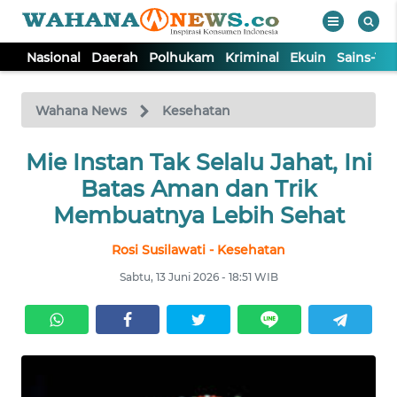
Nasional
Daerah
Polhukam
Kriminal
Ekuin
Sains-Te
WAHANA
Tutup
TV
Wahana News
Kesehatan
NASIONAL
Mie Instan Tak Selalu Jahat, Ini
Batas Aman dan Trik
DAERAH
Membuatnya Lebih Sehat
Rosi Susilawati - Kesehatan
POLHUKAM
Sabtu, 13 Juni 2026 - 18:51 WIB
KRIMINAL
EKUIN