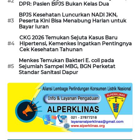
#2
DPR: Pasien BPJS Bukan Kelas Dua
WAHANA
DESA
BPJS Kesehatan Luncurkan NADI JKN,
WISATA
#3
Peserta Kini Bisa Menabung Harian untuk
Bayar Iuran
LAPAK
CKG 2026 Temukan Sejuta Kasus Baru
WAHANA
#4
Hipertensi, Kemenkes Ingatkan Pentingnya
Cek Kesehatan Tahunan
Wahana
Menkes Temukan Bakteri E. coli pada
Network
#5
Sejumlah Sampel MBG, BGN Perketat
Standar Sanitasi Dapur
KONSUMEN
LISTRIK
MASYARAKAT
KELISTRIKAN
WALINKI
ID