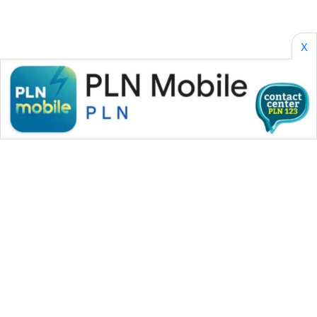
SONYA
ASA
NEWS
X
WAHANA MEDIA GROUP