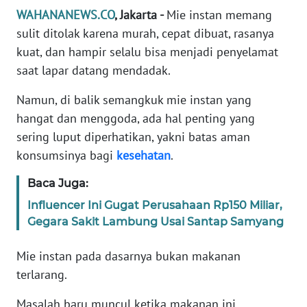
Informasi
WAHANANEWS.CO
, Jakarta -
Mie instan memang
sulit ditolak karena murah, cepat dibuat, rasanya
INDEKS
BERITA
kuat, dan hampir selalu bisa menjadi penyelamat
saat lapar datang mendadak.
KONTAK
Namun, di balik semangkuk mie instan yang
KAMI
hangat dan menggoda, ada hal penting yang
sering luput diperhatikan, yakni batas aman
INFO
IKLAN
konsumsinya bagi
kesehatan
.
Baca Juga:
TENTANG
KAMI
Influencer Ini Gugat Perusahaan Rp150 Miliar,
Gegara Sakit Lambung Usai Santap Samyang
PEDOMAN
MEDIA
Mie instan pada dasarnya bukan makanan
SIBER
terlarang.
Masalah baru muncul ketika makanan ini
REDAKSI