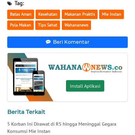
Tag:
WN
Batas Aman
Kesehatan
Makanan Praktis
Mie Instan
SERAMBI
Pola Makan
Tips Sehat
Wahananews
WN
JAMBI
Beri Komentar
WN
SULTRA
WN
NTB
Install Aplikasi
WN
SULTENG
Berita Terkait
WN
5 Korban Ini Dirawat di RS hingga Meninggal Gegara
SULBAR
Konsumsi Mie Instan