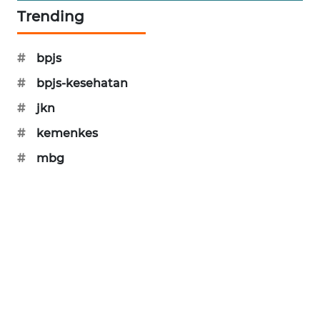
Trending
MAWAKA
ID
#
bpjs
MARTABAT
#
bpjs-kesehatan
NET
#
jkn
PLN
#
kemenkes
WATCH
#
mbg
MKLI
LPKKI
LKKI
KOPEKLIN