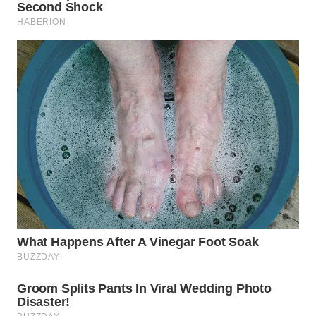
WN
INDRAMAYU
WN
KUNINGAN
WN
MAJALENGKA
WN
SUBANG
WN
SUKABUMI
WN
PURWAKARTA