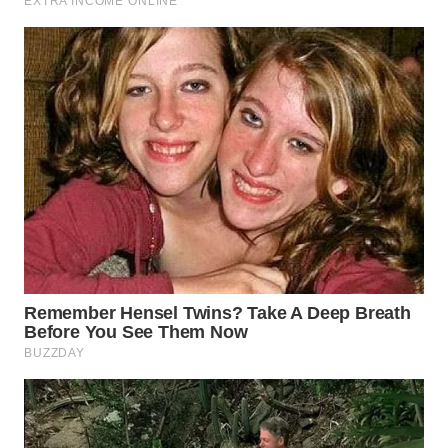
WN
MALUKU
WN
MALUT
WN
DAIRI
WN
DANAU
TOBA
WN
NIAS
WN
LANGKAT