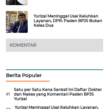
WAHANA
SPORT
Yurizal Meninggal Usai Keluhkan
Layanan, DPR: Pasien BPJS Bukan
WAHANA
Kelas Dua
UMKM
WAHANA
KOMENTAR
SELEB
WAHANA
PERSONA
Berita Populer
WAHANA
OTOMOTIF
Satu per Satu Kena Sanksi! Ini Daftar Dokter
#1
dan Nakes yang Komentari Pasien BPJS
WAHANA
Yurizal
HEALTH
Yurizal Meninggal Usai Keluhkan Layanan,