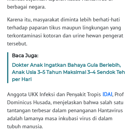
berbagai negara.
KARIR
Karena itu, masyarakat diminta lebih berhati-hati
terhadap paparan tikus maupun lingkungan yang
DISCLAIMER
terkontaminasi kotoran dan urine hewan pengerat
tersebut.
Wahana
News
Baca Juga:
Regional
Dokter Anak Ingatkan Bahaya Gula Berlebih,
WN
Anak Usia 3–5 Tahun Maksimal 3–4 Sendok Teh
SUMUT
per Hari
Anggota UKK Infeksi dan Penyakit Tropis
IDAI
, Prof
WN
JAKARTA
Dominicus Husada, menjelaskan bahwa salah satu
tantangan terbesar dalam penanganan Hantavirus
WN
adalah lamanya masa inkubasi virus di dalam
JABAR
tubuh manusia.