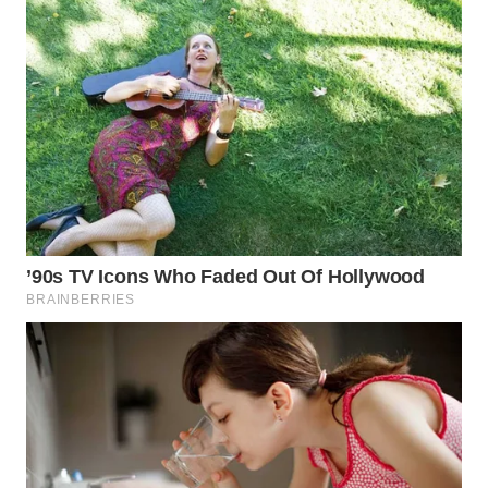
TAPANULI
TENGAH
WN DELI
SERDANG
WN
TEBING
TINGGI
WN
PAKPAK
WN
KARAWANG
WN
BEKASI