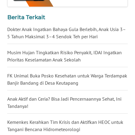
WN
BABEL
Berita Terkait
Dokter Anak Ingatkan Bahaya Gula Berlebih, Anak Usia 3–
WN
5 Tahun Maksimal 3–4 Sendok Teh per Hari
SUMBAR
Musim Hujan Tingkatkan Risiko Penyakit, IDAI Ingatkan
WN
Prioritas Keselamatan Anak Sekolah
SUMSEL
FK Unimal Buka Posko Kesehatan untuk Warga Terdampak
WN
BENGKULU
Banjir Bandang di Desa Keutapang
WN
Anak Aktif dan Ceria? Bisa Jadi Pencernaannya Sehat, Ini
LAMPUNG
Tandanya!
WN
Kemenkes Kerahkan Tim Krisis dan Aktifkan HEOC untuk
JATENG
Tangani Bencana Hidrometeorologi