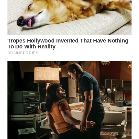
WN
KALTARA
WN
KALSEL
WN
KALTIM
WN
SULSEL
WN
GORONTALO
WN
SULUT