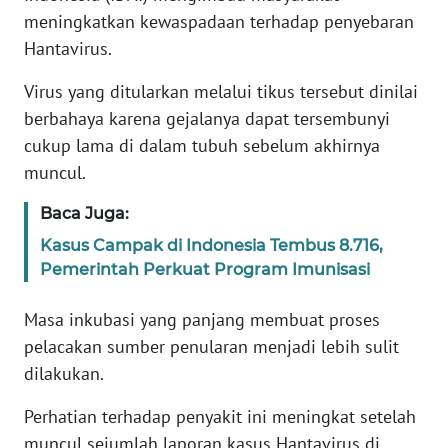
Informasi
meningkatkan kewaspadaan terhadap penyebaran
Hantavirus.
INDEKS
BERITA
Virus yang ditularkan melalui tikus tersebut dinilai
berbahaya karena gejalanya dapat tersembunyi
KONTAK
cukup lama di dalam tubuh sebelum akhirnya
KAMI
muncul.
INFO
Baca Juga:
IKLAN
Kasus Campak di Indonesia Tembus 8.716,
Pemerintah Perkuat Program Imunisasi
TENTANG
KAMI
Masa inkubasi yang panjang membuat proses
pelacakan sumber penularan menjadi lebih sulit
PEDOMAN
MEDIA
dilakukan.
SIBER
Perhatian terhadap penyakit ini meningkat setelah
muncul sejumlah laporan kasus Hantavirus di
REDAKSI