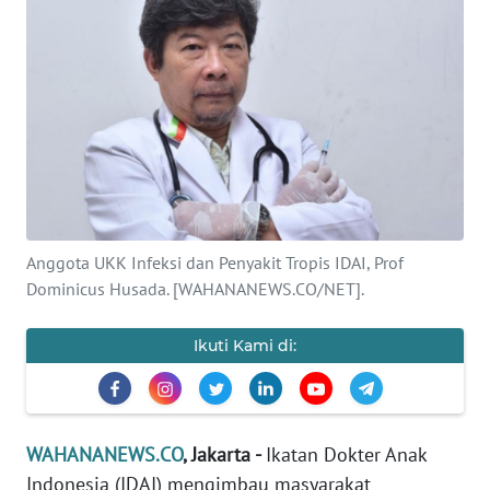
SAINS-TEKNO
KESEHATAN
INTERNASIONAL
SERBA-SERBI
PENDIDIKAN
Anggota UKK Infeksi dan Penyakit Tropis IDAI, Prof
Dominicus Husada. [WAHANANEWS.CO/NET].
OLAHRAGA
Ikuti Kami di:
OPINI
EDITORIAL
WAHANANEWS.CO
, Jakarta -
Ikatan Dokter Anak
Indonesia (IDAI) mengimbau masyarakat