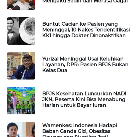
Mengaku Sedih dan Merasa Gagal
WAHANA
DESA
WISATA
Buntut Cacian ke Pasien yang
Meninggal, 10 Nakes Teridentifikasi
KKI hingga Dokter Dinonaktifkan
LAPAK
WAHANA
Wahana
Yurizal Meninggal Usai Keluhkan
Network
Layanan, DPR: Pasien BPJS Bukan
Kelas Dua
KONSUMEN
LISTRIK
BPJS Kesehatan Luncurkan NADI
JKN, Peserta Kini Bisa Menabung
MASYARAKAT
Harian untuk Bayar Iuran
KELISTRIKAN
WALINKI
Wamenkes: Indonesia Hadapi
ID
Beban Ganda Gizi, Obesitas