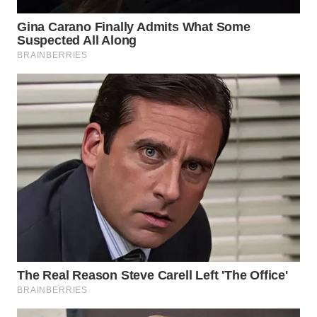
WN
SUMEDANG
WN
CIANJUR
WN
KEPULAUAN
SERIBU
WN
TANGERANG
WN
BINJAI
WN
CIREBON