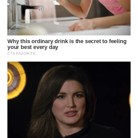
WN
BOGOR
WN
DEPOK
WN
TAPANULI
UTARA
WN
SAMOSIR
WN
PADANG
LAWAS