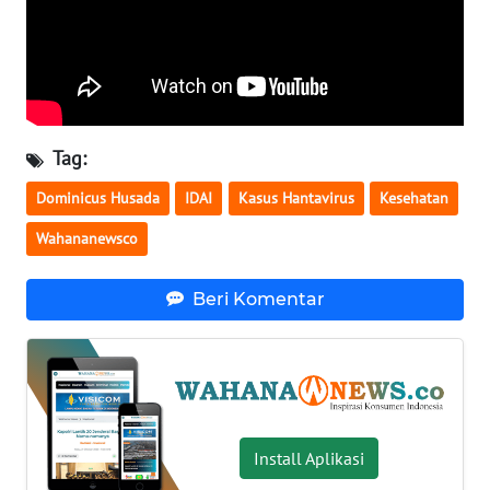
WN
SERAMBI
WN
JAMBI
Tag:
WN
Dominicus Husada
IDAI
Kasus Hantavirus
Kesehatan
SULTRA
Wahananewsco
WN
Beri Komentar
NTB
WN
SULTENG
WN
Install Aplikasi
SULBAR