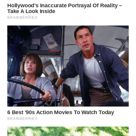
WN
TAPANULI
SELATAN
WN
TANJUNG
LESUNG
WN
KARO
WN
SIMALUNGUN
WN
LABUHANBATU
WN