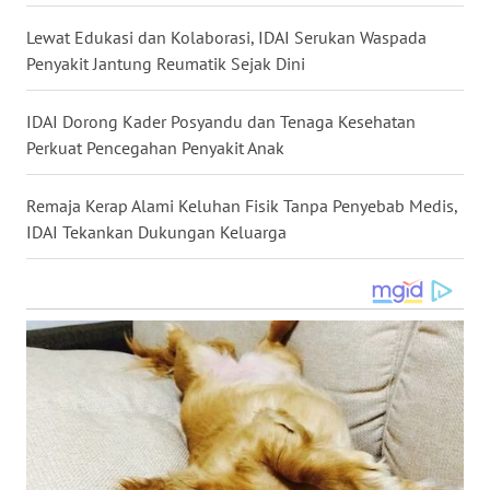
WN
Lewat Edukasi dan Kolaborasi, IDAI Serukan Waspada
NUSANTARA
Penyakit Jantung Reumatik Sejak Dini
WN
IDAI Dorong Kader Posyandu dan Tenaga Kesehatan
JOGJA
Perkuat Pencegahan Penyakit Anak
WN
Remaja Kerap Alami Keluhan Fisik Tanpa Penyebab Medis,
JATIM
IDAI Tekankan Dukungan Keluarga
WN
BALI
WN
KALBAR
WN
KALTENG