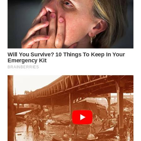
WN
PRIANGAN
TIMUR
WN
SEMARANG
WN
SOLO
WN
BOROBUDUR
WN
MADURA
WN
SURABAYA