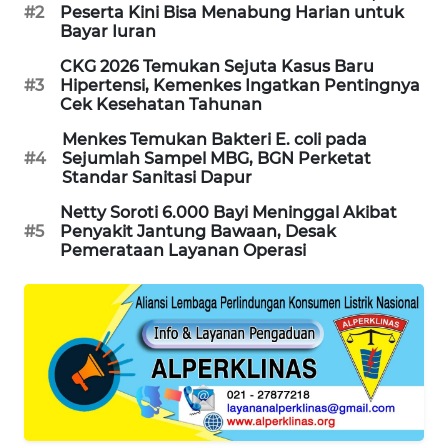
#2
Peserta Kini Bisa Menabung Harian untuk
PORTAL
Bayar Iuran
KONSUMEN
CKG 2026 Temukan Sejuta Kasus Baru
#3
Hipertensi, Kemenkes Ingatkan Pentingnya
FORWAMKI
Cek Kesehatan Tahunan
Menkes Temukan Bakteri E. coli pada
ALPERKLINAS
#4
Sejumlah Sampel MBG, BGN Perketat
Standar Sanitasi Dapur
FORJASIDA
Netty Soroti 6.000 Bayi Meninggal Akibat
#5
Penyakit Jantung Bawaan, Desak
Pemerataan Layanan Operasi
TAMBANG
NEWS
SITUNGIR
NEWS
SIDIKALANG
NEWS