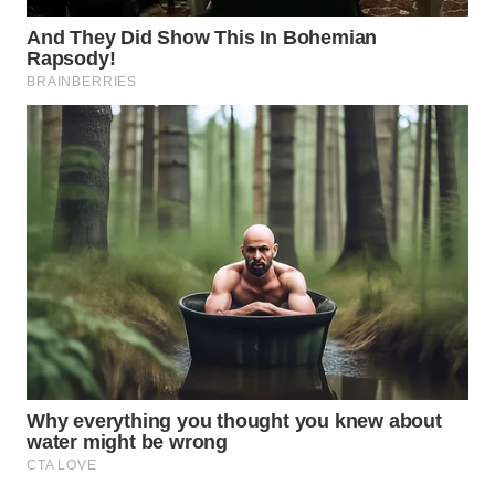
WN
MALUKU
WN
MALUT
WN
DAIRI
WN
DANAU
TOBA
WN
NIAS
WN
LANGKAT