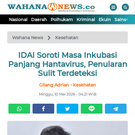
Nasional
Daerah
Polhukam
Kriminal
Ekuin
Sains-Te
WAHANA
Tutup
TV
Wahana News
Kesehatan
NASIONAL
IDAI Soroti Masa Inkubasi
Panjang Hantavirus, Penularan
DAERAH
Sulit Terdeteksi
Gilang Adrian - Kesehatan
POLHUKAM
Minggu, 10 Mei 2026 - 04:21 WIB
KRIMINAL
EKUIN