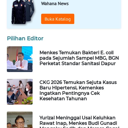
Wahana News
WAHANA
SPORT
Buka Katalog
WAHANA
UMKM
Pilihan Editor
WAHANA
Menkes Temukan Bakteri E. coli
SELEB
pada Sejumlah Sampel MBG, BGN
Perketat Standar Sanitasi Dapur
WAHANA
PERSONA
CKG 2026 Temukan Sejuta Kasus
Baru Hipertensi, Kemenkes
WAHANA
Ingatkan Pentingnya Cek
OTOMOTIF
Kesehatan Tahunan
WAHANA
Yurizal Meninggal Usai Keluhkan
HEALTH
Rawat Inap, Menkes Budi Gunadi