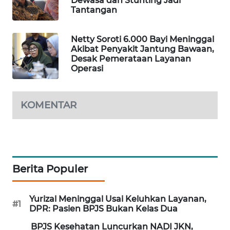
Dewasa dan Stunting Jadi
Tantangan
MAWAKA
ID
Netty Soroti 6.000 Bayi Meninggal
Akibat Penyakit Jantung Bawaan,
MARTABAT
Desak Pemerataan Layanan
NET
Operasi
PLN
KOMENTAR
WATCH
MKLI
LPKKI
Berita Populer
LKKI
Yurizal Meninggal Usai Keluhkan Layanan,
#1
DPR: Pasien BPJS Bukan Kelas Dua
KOPEKLIN
BPJS Kesehatan Luncurkan NADI JKN,