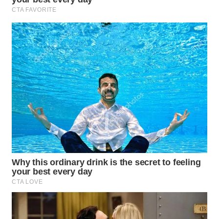
Wahana
Media
Group
WAHANA
NEWS
WAHANA
TANI
WAHANA
ADVOKAT
WAHANA
INFRASTRUKTUR
WAHANA
KONSUMEN