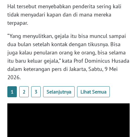
WN
Hal tersebut menyebabkan penderita sering kali
BANTEN
tidak menyadari kapan dan di mana mereka
terpapar.
WN
NTT
“Yang menyulitkan, gejala itu bisa muncul sampai
dua bulan setelah kontak dengan tikusnya. Bisa
WN
juga kalau penularan orang ke orang, bisa selama
KEPRI
itu baru keluar gejala,” kata Prof Dominicus Husada
dalam keterangan pers di Jakarta, Sabtu, 9 Mei
WN
2026.
PAPUA
1
2
3
Selanjutnya
Lihat Semua
WN
PAPUA
BARAT
WN
RIAU