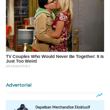
WAHANA
LISTRIK
WAHANA
TRAVEL
WAHANA
TV
WAHANANEWS
ID
WAHANANEWS
Advertorial
CO ID
WAHANANEWS
NET
Dapatkan Merchandise Eksklusif