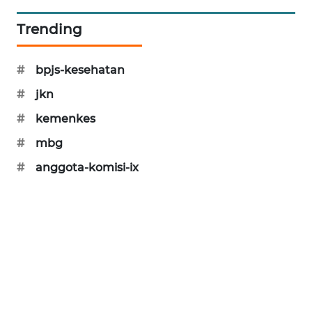
SIBARAGAS
Trending
NEWS
#
bpjs-kesehatan
METRO
SIANTAR
#
jkn
NEWS
#
kemenkes
METRO
#
mbg
MEDAN
NEWS
#
anggota-komisi-ix
METRO
JAKARTA
NEWS
KRT
NEWS