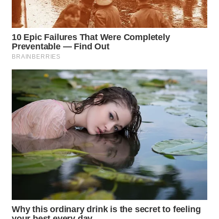
WN
NATUNA
WN
BINTAN
WN
MANDALIKA
WN
LIKUPANG
WN
LABUANBAJO
WN
BORNEO