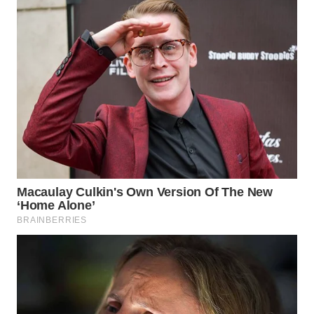
WN
INDRAMAYU
WN
KUNINGAN
WN
MAJALENGKA
WN
SUBANG
WN
SUKABUMI
WN
PURWAKARTA