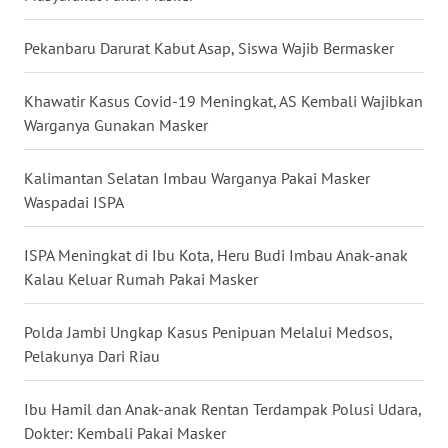
WN
NUSANTARA
Pekanbaru Darurat Kabut Asap, Siswa Wajib Bermasker
WN
Khawatir Kasus Covid-19 Meningkat, AS Kembali Wajibkan
JOGJA
Warganya Gunakan Masker
WN
Kalimantan Selatan Imbau Warganya Pakai Masker
JATIM
Waspadai ISPA
WN
ISPA Meningkat di Ibu Kota, Heru Budi Imbau Anak-anak
BALI
Kalau Keluar Rumah Pakai Masker
WN
Polda Jambi Ungkap Kasus Penipuan Melalui Medsos,
KALBAR
Pelakunya Dari Riau
WN
Ibu Hamil dan Anak-anak Rentan Terdampak Polusi Udara,
KALTENG
Dokter: Kembali Pakai Masker