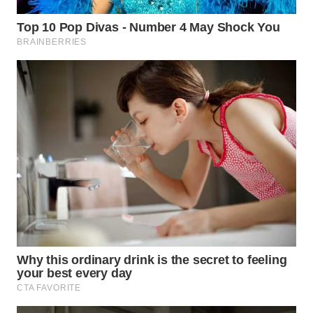
TAPANULI
TENGAH
WN DELI
SERDANG
WN
TEBING
TINGGI
WN
PAKPAK
WN
KARAWANG
WN
BEKASI