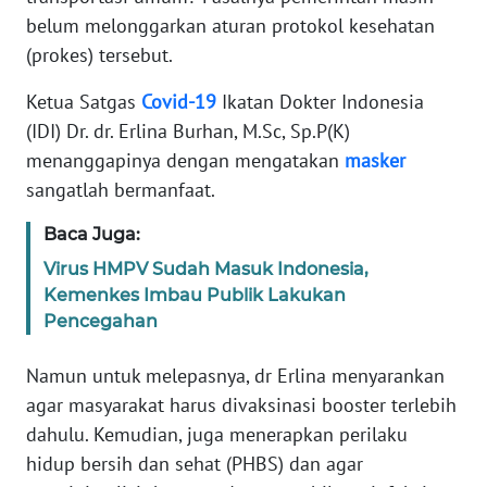
Informasi
belum melonggarkan aturan protokol kesehatan
(prokes) tersebut.
INDEKS
BERITA
Ketua Satgas
Covid-19
Ikatan Dokter Indonesia
(IDI) Dr. dr. Erlina Burhan, M.Sc, Sp.P(K)
KONTAK
menanggapinya dengan mengatakan
masker
KAMI
sangatlah bermanfaat.
INFO
Baca Juga:
IKLAN
Virus HMPV Sudah Masuk Indonesia,
Kemenkes Imbau Publik Lakukan
TENTANG
KAMI
Pencegahan
Namun untuk melepasnya, dr Erlina menyarankan
PEDOMAN
MEDIA
agar masyarakat harus divaksinasi booster terlebih
SIBER
dahulu. Kemudian, juga menerapkan perilaku
hidup bersih dan sehat (PHBS) dan agar
REDAKSI