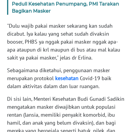
Peduli Kesehatan Penumpang, PMI Tarakan
WN
BANTEN
Bagikan Masker
"Dulu wajib pakai masker sekarang kan sudah
WN
NTT
dicabut. Iya kalau yang sehat sudah divaksin
booser, PHBS ya nggak pakai masker nggak apa-
WN
apa ataupun di krl maupun di bus atau mal kalau
KEPRI
sakit ya pakai masker," jelas dr Erlina.
Sebagaimana diketahui, penggunaan masker
WN
PAPUA
merupakan protokol
kesehatan
Covid-19 baik
dalam aktivitas dalam dan luar ruangan.
WN
PAPUA
Di sisi lain, Menteri Kesehatan Budi Gunadi Sadikin
BARAT
mengatakan masker diwajibkan untuk populasi
rentan (lansia, memiliki penyakit komorbid, ibu
WN
hamil, dan anak yang belum divaksin), dan bagi
RIAU
mereka yang bergejala seperti batuk, pilek, dan