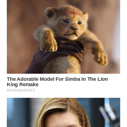
WN
NATUNA
WN
BINTAN
WN
MANDALIKA
WN
LIKUPANG
WN
LABUANBAJO
WN
BORNEO