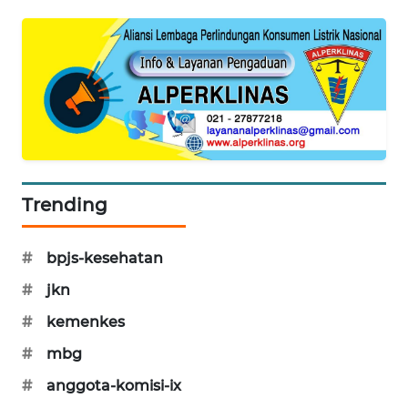
SIBARAGAS
NEWS
METRO
SIANTAR
NEWS
METRO
MEDAN
Trending
NEWS
#
bpjs-kesehatan
METRO
JAKARTA
#
jkn
NEWS
#
kemenkes
KRT
#
mbg
NEWS
#
anggota-komisi-ix