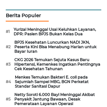
PORTAL
KONSUMEN
Berita Populer
FORWAMKI
Yurizal Meninggal Usai Keluhkan Layanan,
#1
DPR: Pasien BPJS Bukan Kelas Dua
ALPERKLINAS
BPJS Kesehatan Luncurkan NADI JKN,
#2
Peserta Kini Bisa Menabung Harian untuk
FORJASIDA
Bayar Iuran
CKG 2026 Temukan Sejuta Kasus Baru
TAMBANG
#3
Hipertensi, Kemenkes Ingatkan Pentingnya
NEWS
Cek Kesehatan Tahunan
Menkes Temukan Bakteri E. coli pada
SITUNGIR
#4
Sejumlah Sampel MBG, BGN Perketat
NEWS
Standar Sanitasi Dapur
Netty Soroti 6.000 Bayi Meninggal Akibat
SIDIKALANG
#5
Penyakit Jantung Bawaan, Desak
NEWS
Pemerataan Layanan Operasi