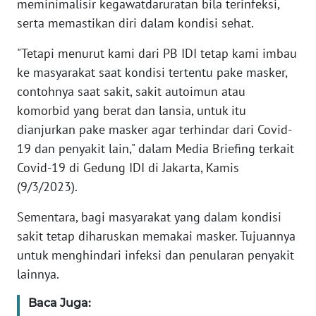
meminimalisir kegawatdaruratan bila terinfeksi,
serta memastikan diri dalam kondisi sehat.
KARIR
"Tetapi menurut kami dari PB IDI tetap kami imbau
DISCLAIMER
ke masyarakat saat kondisi tertentu pake masker,
contohnya saat sakit, sakit autoimun atau
Wahana
komorbid yang berat dan lansia, untuk itu
News
dianjurkan pake masker agar terhindar dari Covid-
Regional
19 dan penyakit lain," dalam Media Briefing terkait
Covid-19 di Gedung IDI di Jakarta, Kamis
WN
(9/3/2023).
SUMUT
Sementara, bagi masyarakat yang dalam kondisi
WN
sakit tetap diharuskan memakai masker. Tujuannya
JAKARTA
untuk menghindari infeksi dan penularan penyakit
lainnya.
WN
JABAR
Baca Juga: