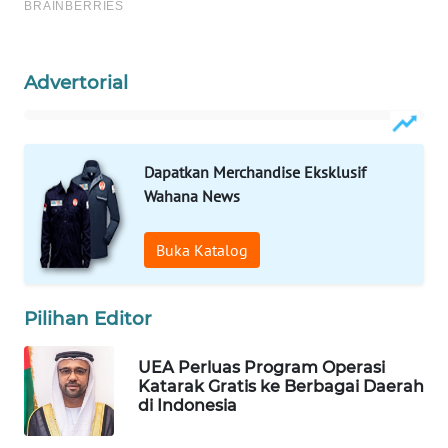
WAHANA
SPORT
Advertorial
WAHANA
UMKM
Dapatkan Merchandise Eksklusif
WAHANA
SELEB
Wahana News
WAHANA
Buka Katalog
PERSONA
Pilihan Editor
WAHANA
OTOMOTIF
UEA Perluas Program Operasi
Katarak Gratis ke Berbagai Daerah
WAHANA
di Indonesia
HEALTH