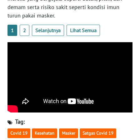
demam serta risiko sakit seperti kondisi imun
WN
turun pakai masker.
SERAMBI
1
2
Selanjutnya
Lihat Semua
WN
JAMBI
WN
SULTRA
WN
NTB
WN
SULTENG
Tag:
WN
SULBAR
Covid 19
Kesehatan
Masker
Satgas Covid 19