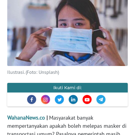
SAINS-TEKNO
KESEHATAN
INTERNASIONAL
SERBA-SERBI
PENDIDIKAN
Ilustrasi. (Foto: Unsplash)
OLAHRAGA
Ikuti Kami di:
OPINI
WahanaNews.co
|
Masyarakat banyak
EDITORIAL
mempertanyakan apakah boleh melepas masker di
transportasi umum? Pasalnya pemerintah masih