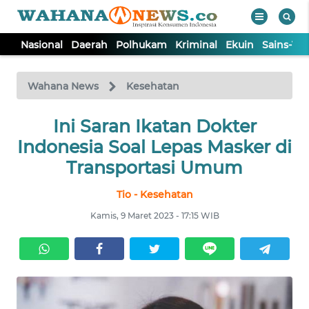
Nasional
Daerah
Polhukam
Kriminal
Ekuin
Sains-Te
WAHANA
Tutup
TV
Wahana News
Kesehatan
NASIONAL
Ini Saran Ikatan Dokter
Indonesia Soal Lepas Masker di
DAERAH
Transportasi Umum
Tio - Kesehatan
POLHUKAM
Kamis, 9 Maret 2023 - 17:15 WIB
KRIMINAL
EKUIN