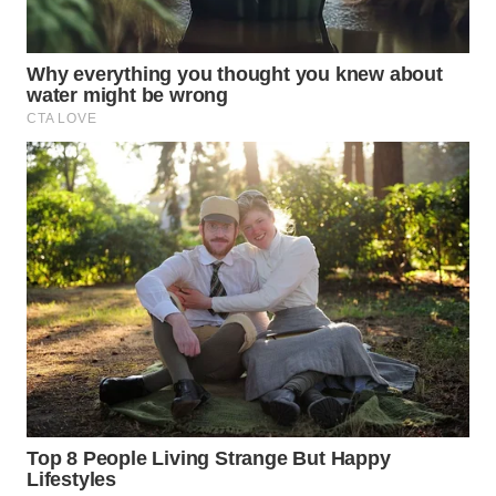
WAHANA
LISTRIK
WAHANA
TRAVEL
WAHANA
TV
WAHANANEWS
ID
WAHANANEWS
CO ID
WAHANANEWS
NET