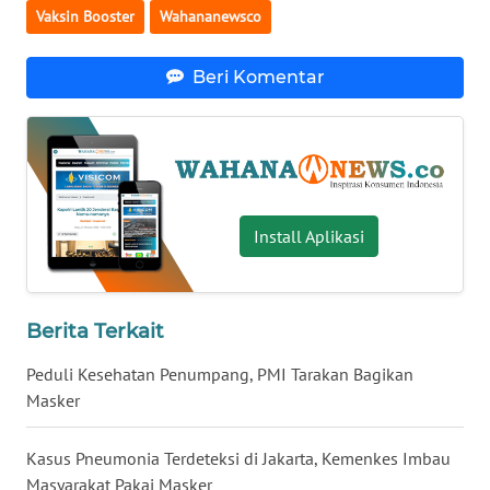
Vaksin Booster
Wahananewsco
WN
BABEL
Beri Komentar
WN
SUMBAR
WN
SUMSEL
Install Aplikasi
WN
BENGKULU
Berita Terkait
WN
Peduli Kesehatan Penumpang, PMI Tarakan Bagikan
LAMPUNG
Masker
WN
Kasus Pneumonia Terdeteksi di Jakarta, Kemenkes Imbau
JATENG
Masyarakat Pakai Masker