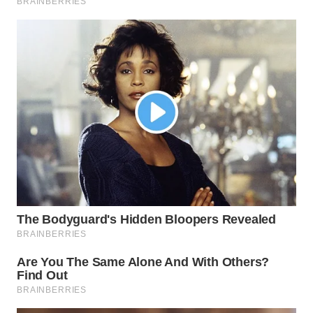
WN
PRIANGAN
TIMUR
WN
SEMARANG
WN
SOLO
WN
BOROBUDUR
WN
MADURA
WN
SURABAYA