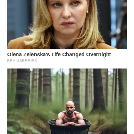
Wahana
Media
Group
WAHANA
NEWS
WAHANA
TANI
WAHANA
ADVOKAT
WAHANA
INFRASTRUKTUR
WAHANA
KONSUMEN