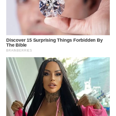
WN
SUMEDANG
WN
CIANJUR
WN
KEPULAUAN
SERIBU
WN
TANGERANG
WN
BINJAI
WN
CIREBON