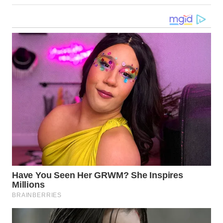
WN
KALTARA
WN
KALSEL
WN
KALTIM
WN
SULSEL
WN
GORONTALO
WN
SULUT