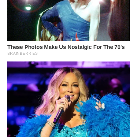
WN
TAPANULI
SELATAN
WN
TANJUNG
LESUNG
WN
KARO
WN
SIMALUNGUN
WN
LABUHANBATU
WN