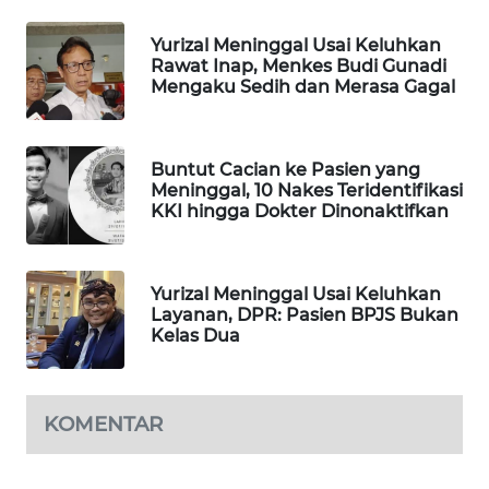
MAWAKA
Yurizal Meninggal Usai Keluhkan
ID
Rawat Inap, Menkes Budi Gunadi
Mengaku Sedih dan Merasa Gagal
MARTABAT
NET
Buntut Cacian ke Pasien yang
Meninggal, 10 Nakes Teridentifikasi
PLN
KKI hingga Dokter Dinonaktifkan
WATCH
MKLI
Yurizal Meninggal Usai Keluhkan
Layanan, DPR: Pasien BPJS Bukan
Kelas Dua
LPKKI
LKKI
KOMENTAR
KOPEKLIN