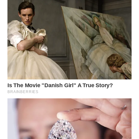
WN
BOGOR
WN
DEPOK
WN
TAPANULI
UTARA
WN
SAMOSIR
WN
PADANG
LAWAS