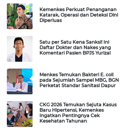
WAHANA
Kemenkes Perkuat Penanganan
DESA
Katarak, Operasi dan Deteksi Dini
WISATA
Diperluas
LAPAK
WAHANA
Satu per Satu Kena Sanksi! Ini
Daftar Dokter dan Nakes yang
Komentari Pasien BPJS Yurizal
Wahana
Network
KONSUMEN
Menkes Temukan Bakteri E. coli
pada Sejumlah Sampel MBG, BGN
LISTRIK
Perketat Standar Sanitasi Dapur
MASYARAKAT
KELISTRIKAN
CKG 2026 Temukan Sejuta Kasus
Baru Hipertensi, Kemenkes
Ingatkan Pentingnya Cek
WALINKI
Kesehatan Tahunan
ID