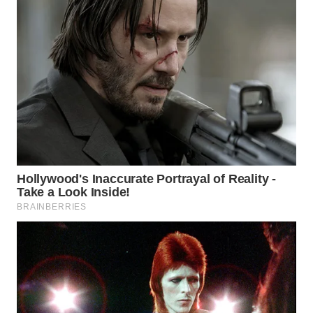
WN
MALUKU
WN
MALUT
WN
DAIRI
WN
DANAU
TOBA
WN
NIAS
WN
LANGKAT