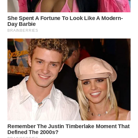
WN
INDRAMAYU
WN
KUNINGAN
WN
MAJALENGKA
WN
SUBANG
WN
SUKABUMI
WN
PURWAKARTA