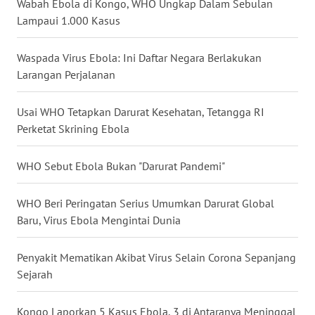
Wabah Ebola di Kongo, WHO Ungkap Dalam Sebulan
Lampaui 1.000 Kasus
WN
SERAMBI
Waspada Virus Ebola: Ini Daftar Negara Berlakukan
Larangan Perjalanan
WN
JAMBI
Usai WHO Tetapkan Darurat Kesehatan, Tetangga RI
WN
Perketat Skrining Ebola
SULTRA
WHO Sebut Ebola Bukan "Darurat Pandemi"
WN
NTB
WHO Beri Peringatan Serius Umumkan Darurat Global
Baru, Virus Ebola Mengintai Dunia
WN
SULTENG
Penyakit Mematikan Akibat Virus Selain Corona Sepanjang
Sejarah
WN
SULBAR
Kongo Laporkan 5 Kasus Ebola, 3 di Antaranya Meninggal