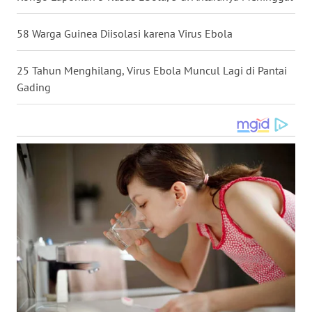
WN
58 Warga Guinea Diisolasi karena Virus Ebola
BABEL
25 Tahun Menghilang, Virus Ebola Muncul Lagi di Pantai
WN
SUMBAR
Gading
WN
SUMSEL
WN
BENGKULU
WN
LAMPUNG
WN
JATENG