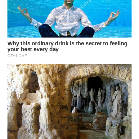
WN
SUMEDANG
WN
CIANJUR
WN
KEPULAUAN
SERIBU
WN
TANGERANG
WN
BINJAI
WN
CIREBON