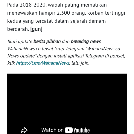
Pada 2018-2020, wabah paling mematikan
menewaskan hampir 2.300 orang, korban tertinggi
KARIR
kedua yang tercatat dalam sejarah demam
berdarah.
[gun]
DISCLAIMER
Ikuti update
berita pilihan
dan
breaking news
Wahana
WahanaNews.co lewat Grup Telegram "WahanaNews.co
News
News Update" dengan install aplikasi Telegram di ponsel,
Regional
klik
https://t.me/WahanaNews
, lalu join.
WN
SUMUT
WN
JAKARTA
WN
JABAR