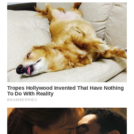
WN
KALTARA
WN
KALSEL
WN
KALTIM
WN
SULSEL
WN
GORONTALO
WN
SULUT