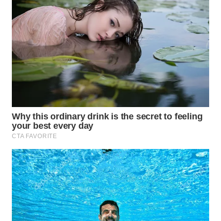
WN
BOGOR
WN
DEPOK
WN
TAPANULI
UTARA
WN
SAMOSIR
WN
PADANG
LAWAS