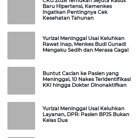
CKG 2026 Temukan Sejuta Kasus
Baru Hipertensi, Kemenkes
WAHANA
Ingatkan Pentingnya Cek
SPORT
Kesehatan Tahunan
WAHANA
UMKM
Yurizal Meninggal Usai Keluhkan
Rawat Inap, Menkes Budi Gunadi
Mengaku Sedih dan Merasa Gagal
WAHANA
SELEB
Buntut Cacian ke Pasien yang
WAHANA
Meninggal, 10 Nakes Teridentifikasi
PERSONA
KKI hingga Dokter Dinonaktifkan
WAHANA
OTOMOTIF
Yurizal Meninggal Usai Keluhkan
Layanan, DPR: Pasien BPJS Bukan
Kelas Dua
WAHANA
HEALTH