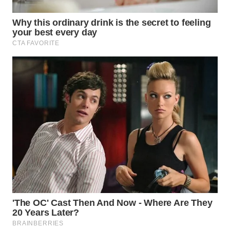
WN
NUSANTARA
WN
JOGJA
WN
JATIM
WN
BALI
WN
KALBAR
WN
KALTENG