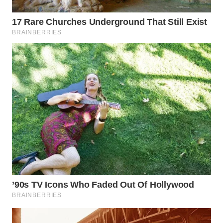
WN
INDRAMAYU
WN
KUNINGAN
WN
MAJALENGKA
WN
SUBANG
WN
SUKABUMI
WN
PURWAKARTA