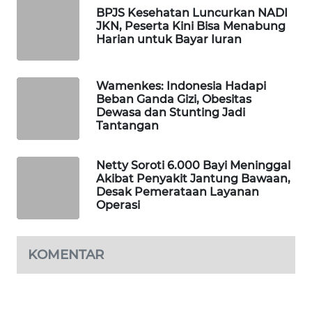
BPJS Kesehatan Luncurkan NADI
WAHANA
JKN, Peserta Kini Bisa Menabung
DESA
Harian untuk Bayar Iuran
WISATA
LAPAK
Wamenkes: Indonesia Hadapi
WAHANA
Beban Ganda Gizi, Obesitas
Dewasa dan Stunting Jadi
Tantangan
Wahana
Network
Netty Soroti 6.000 Bayi Meninggal
Akibat Penyakit Jantung Bawaan,
KONSUMEN
Desak Pemerataan Layanan
LISTRIK
Operasi
MASYARAKAT
KELISTRIKAN
KOMENTAR
WALINKI
ID