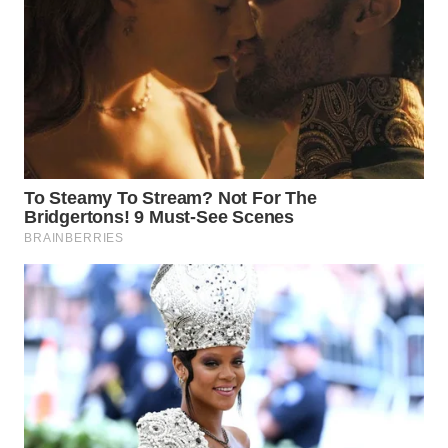
WN
MALUKU
WN
MALUT
WN
DAIRI
WN
DANAU
TOBA
WN
NIAS
WN
LANGKAT