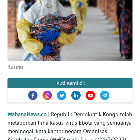
SAINS-TEKNO
KESEHATAN
INTERNASIONAL
SERBA-SERBI
Ilustrasi
PENDIDIKAN
Ikuti Kami di:
OLAHRAGA
OPINI
WahanaNews.co
|
Republik Demokratik Kongo telah
melaporkan lima kasus virus Ebola yang semuanya
EDITORIAL
meninggal, kata kantor negara Organisasi
Kesehatan Dunia (WHO) pada Selasa (24/5/2022).