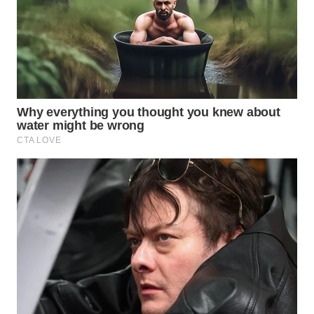
WN
NATUNA
WN
BINTAN
WN
MANDALIKA
WN
LIKUPANG
WN
LABUANBAJO
WN
BORNEO