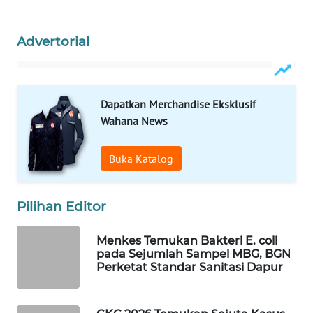
WAHANA
LISTRIK
Advertorial
WAHANA
TRAVEL
Dapatkan Merchandise Eksklusif
Wahana News
WAHANA
TV
Buka Katalog
WAHANANEWS
ID
Pilihan Editor
WAHANANEWS
Menkes Temukan Bakteri E. coli
CO ID
pada Sejumlah Sampel MBG, BGN
Perketat Standar Sanitasi Dapur
WAHANANEWS
NET