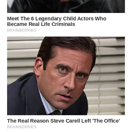
Wahana
Media
Group
WAHANA
NEWS
WAHANA
TANI
WAHANA
ADVOKAT
WAHANA
INFRASTRUKTUR
WAHANA
KONSUMEN