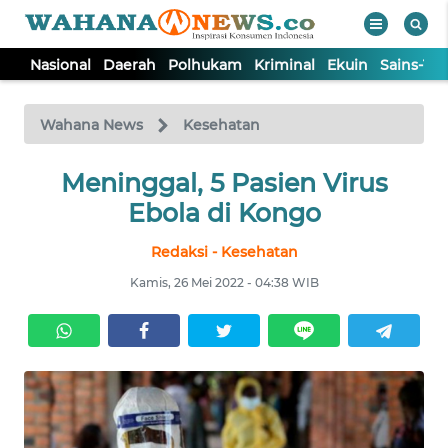
Nasional
Daerah
Polhukam
Kriminal
Ekuin
Sains-Te
WAHANA
Tutup
TV
Wahana News
Kesehatan
NASIONAL
Meninggal, 5 Pasien Virus
Ebola di Kongo
DAERAH
Redaksi - Kesehatan
Kamis, 26 Mei 2022 - 04:38 WIB
POLHUKAM
KRIMINAL
EKUIN