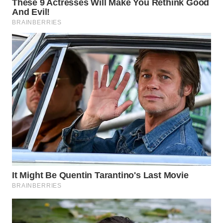
TAPANULI
TENGAH
WN DELI
SERDANG
WN
TEBING
TINGGI
WN
PAKPAK
WN
KARAWANG
WN
BEKASI