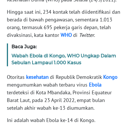
Informasi
Hingga saat ini, 234 kontak telah diidentifikasi dan
INDEKS
berada di bawah pengawasan, sementara 1.013
BERITA
orang, termasuk 695 pekerja garis depan, telah
divaksinasi, kata kantor
WHO
di
Twitter
.
KONTAK
KAMI
Baca Juga:
Wabah Ebola di Kongo, WHO Ungkap Dalam
INFO
Sebulan Lampaui 1.000 Kasus
IKLAN
Otoritas
kesehatan
di Republik Demokratik
Kongo
TENTANG
mengumumkan wabah terbaru virus
Ebola
KAMI
terdeteksi di Kota Mbandaka, Provinsi Equateur
PEDOMAN
Barat Laut, pada 23 April 2022, empat bulan
MEDIA
setelah akhir wabah ke-13 diumumkan.
SIBER
Ini adalah wabah Ebola ke-14 di Kongo.
REDAKSI