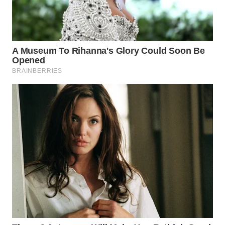
WN
TAPANULI
SELATAN
WN
TANJUNG
LESUNG
WN
KARO
WN
SIMALUNGUN
WN
LABUHANBATU
WN