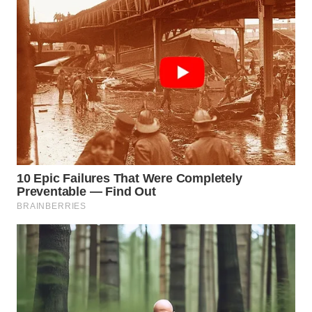
WN
PRIANGAN
TIMUR
WN
SEMARANG
WN
SOLO
WN
BOROBUDUR
WN
MADURA
WN
SURABAYA