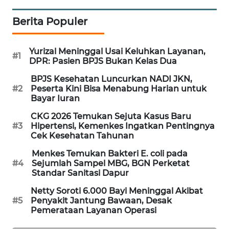
MAWAKA
Berita Populer
ID
Yurizal Meninggal Usai Keluhkan Layanan,
MARTABAT
#1
DPR: Pasien BPJS Bukan Kelas Dua
NET
BPJS Kesehatan Luncurkan NADI JKN,
#2
Peserta Kini Bisa Menabung Harian untuk
PLN
Bayar Iuran
WATCH
CKG 2026 Temukan Sejuta Kasus Baru
#3
Hipertensi, Kemenkes Ingatkan Pentingnya
MKLI
Cek Kesehatan Tahunan
Menkes Temukan Bakteri E. coli pada
LPKKI
#4
Sejumlah Sampel MBG, BGN Perketat
Standar Sanitasi Dapur
LKKI
Netty Soroti 6.000 Bayi Meninggal Akibat
#5
Penyakit Jantung Bawaan, Desak
Pemerataan Layanan Operasi
KOPEKLIN