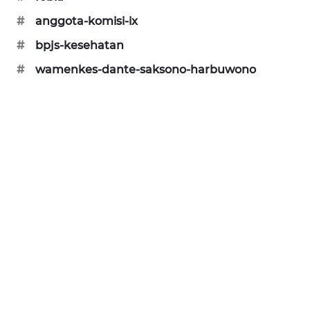
PORTAL
#
anggota-komisi-ix
KONSUMEN
#
bpjs-kesehatan
FORWAMKI
#
wamenkes-dante-saksono-harbuwono
ALPERKLINAS
FORJASIDA
TAMBANG
NEWS
SITUNGIR
NEWS
SIDIKALANG
NEWS