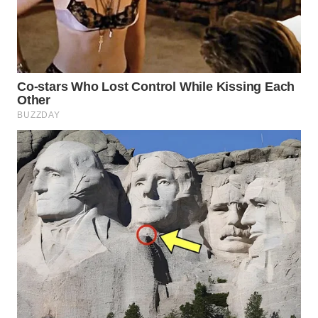
WN
NATUNA
WN
BINTAN
WN
MANDALIKA
WN
LIKUPANG
WN
LABUANBAJO
WN
BORNEO