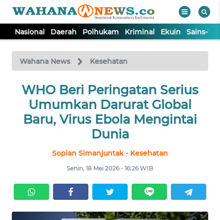
Nasional
Daerah
Polhukam
Kriminal
Ekuin
Sains-Te
WAHANA
Tutup
TV
Wahana News
Kesehatan
NASIONAL
WHO Beri Peringatan Serius
Umumkan Darurat Global
DAERAH
Baru, Virus Ebola Mengintai
Dunia
POLHUKAM
Sopian Simanjuntak - Kesehatan
Senin, 18 Mei 2026 - 16:26 WIB
KRIMINAL
EKUIN