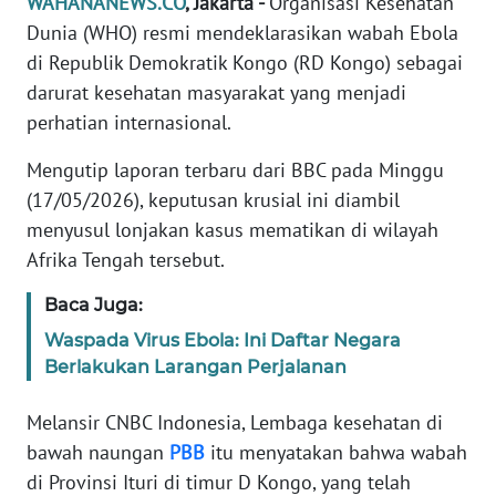
WAHANANEWS.CO
, Jakarta -
Organisasi Kesehatan
Informasi
Dunia (WHO) resmi mendeklarasikan wabah Ebola
INDEKS
di Republik Demokratik Kongo (RD Kongo) sebagai
BERITA
darurat kesehatan masyarakat yang menjadi
perhatian internasional.
KONTAK
KAMI
Mengutip laporan terbaru dari BBC pada Minggu
(17/05/2026), keputusan krusial ini diambil
INFO
menyusul lonjakan kasus mematikan di wilayah
IKLAN
Afrika Tengah tersebut.
TENTANG
Baca Juga:
KAMI
Waspada Virus Ebola: Ini Daftar Negara
Berlakukan Larangan Perjalanan
PEDOMAN
MEDIA
Melansir CNBC Indonesia, Lembaga kesehatan di
SIBER
bawah naungan
PBB
itu menyatakan bahwa wabah
di Provinsi Ituri di timur D Kongo, yang telah
REDAKSI