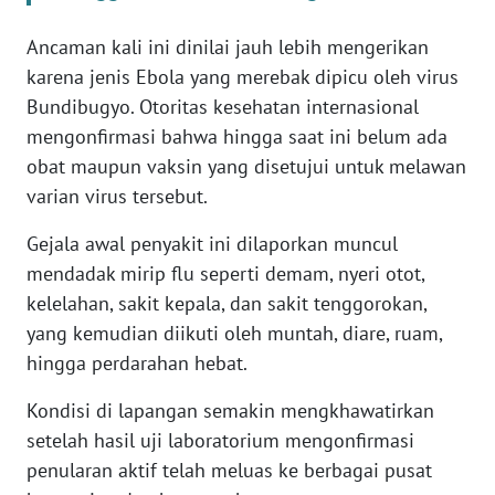
WN
BANTEN
Ancaman kali ini dinilai jauh lebih mengerikan
karena jenis Ebola yang merebak dipicu oleh virus
WN
Bundibugyo. Otoritas kesehatan internasional
NTT
mengonfirmasi bahwa hingga saat ini belum ada
obat maupun vaksin yang disetujui untuk melawan
WN
varian virus tersebut.
KEPRI
Gejala awal penyakit ini dilaporkan muncul
WN
mendadak mirip flu seperti demam, nyeri otot,
PAPUA
kelelahan, sakit kepala, dan sakit tenggorokan,
yang kemudian diikuti oleh muntah, diare, ruam,
WN
hingga perdarahan hebat.
PAPUA
BARAT
Kondisi di lapangan semakin mengkhawatirkan
setelah hasil uji laboratorium mengonfirmasi
WN
penularan aktif telah meluas ke berbagai pusat
RIAU