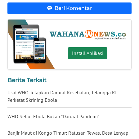
Beri Komentar
WN
BABEL
WN
SUMBAR
Install Aplikasi
WN
SUMSEL
WN
Berita Terkait
BENGKULU
Usai WHO Tetapkan Darurat Kesehatan, Tetangga RI
Perketat Skrining Ebola
WN
LAMPUNG
WHO Sebut Ebola Bukan "Darurat Pandemi"
WN
JATENG
Banjir Maut di Kongo Timur: Ratusan Tewas, Desa Lenyap