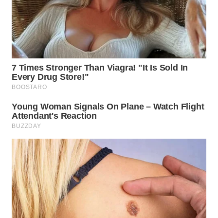
WN
MALUKU
WN
MALUT
WN
DAIRI
WN
DANAU
TOBA
WN
NIAS
WN
LANGKAT