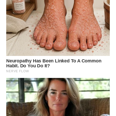
WN
KALTARA
WN
KALSEL
WN
KALTIM
WN
SULSEL
WN
GORONTALO
WN
SULUT