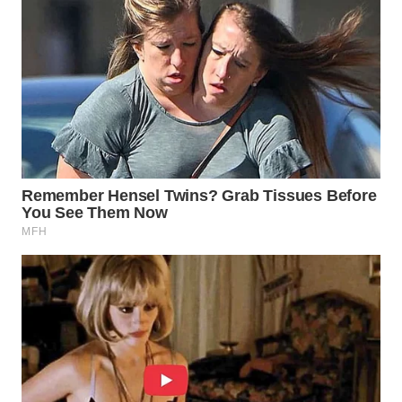
WN
PRIANGAN
TIMUR
WN
SEMARANG
WN
SOLO
WN
BOROBUDUR
WN
MADURA
WN
SURABAYA