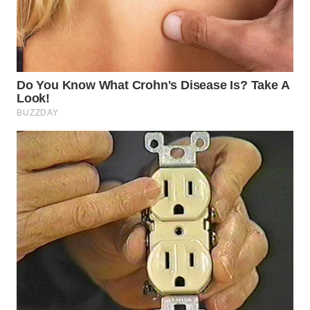
WN
TAPANULI
SELATAN
WN
TANJUNG
LESUNG
WN
KARO
WN
SIMALUNGUN
WN
LABUHANBATU
WN