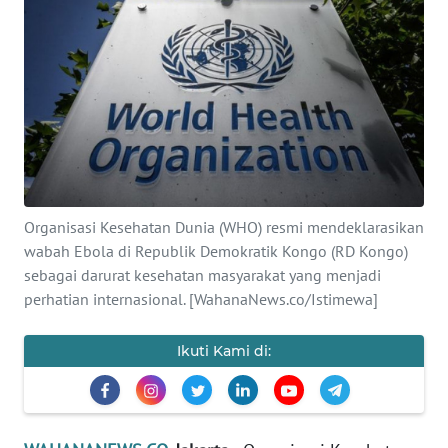
SAINS-TEKNO
KESEHATAN
INTERNASIONAL
SERBA-SERBI
Organisasi Kesehatan Dunia (WHO) resmi mendeklarasikan
PENDIDIKAN
wabah Ebola di Republik Demokratik Kongo (RD Kongo)
sebagai darurat kesehatan masyarakat yang menjadi
OLAHRAGA
perhatian internasional. [WahanaNews.co/Istimewa]
OPINI
Ikuti Kami di:
EDITORIAL