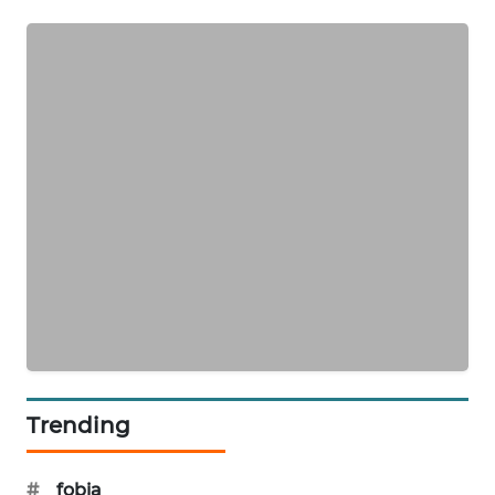
MAWAKA
ID
MARTABAT
NET
PLN
WATCH
MKLI
LPKKI
LKKI
Trending
KOPEKLIN
#
fobia