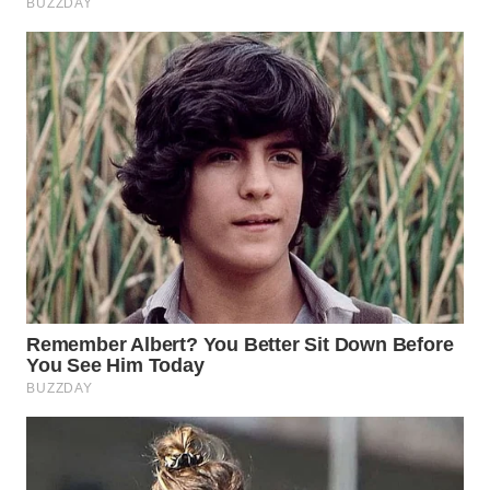
WN
INDRAMAYU
WN
KUNINGAN
WN
MAJALENGKA
WN
SUBANG
WN
SUKABUMI
WN
PURWAKARTA