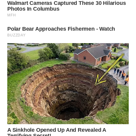
WN
BOGOR
WN
DEPOK
WN
TAPANULI
UTARA
WN
SAMOSIR
WN
PADANG
LAWAS