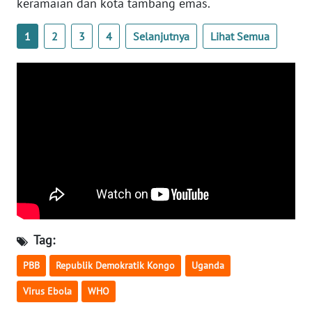
keramaian dan kota tambang emas.
WN
1
2
3
4
Selanjutnya
Lihat Semua
SERAMBI
WN
JAMBI
WN
SULTRA
WN
NTB
WN
Tag:
SULTENG
PBB
Republik Demokratik Kongo
Uganda
WN
Virus Ebola
WHO
SULBAR