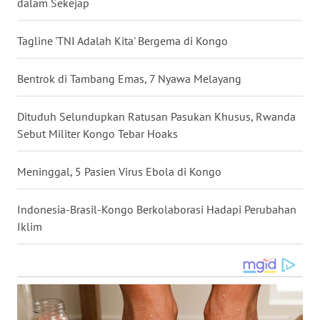
dalam Sekejap
WN
NUSANTARA
Tagline 'TNI Adalah Kita' Bergema di Kongo
WN
Bentrok di Tambang Emas, 7 Nyawa Melayang
JOGJA
Dituduh Selundupkan Ratusan Pasukan Khusus, Rwanda
WN
Sebut Militer Kongo Tebar Hoaks
JATIM
Meninggal, 5 Pasien Virus Ebola di Kongo
WN
BALI
Indonesia-Brasil-Kongo Berkolaborasi Hadapi Perubahan
Iklim
WN
KALBAR
WN
KALTENG