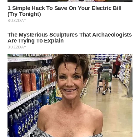
TAPANULI
TENGAH
WN DELI
SERDANG
WN
TEBING
TINGGI
WN
PAKPAK
WN
KARAWANG
WN
BEKASI