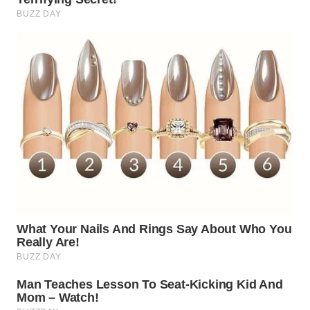
WN
SUMEDANG
WN
CIANJUR
WN
KEPULAUAN
SERIBU
WN
TANGERANG
WN
BINJAI
WN
CIREBON