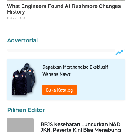
Wahana
Media
Group
WAHANA
NEWS
Advertorial
WAHANA
TANI
Dapatkan Merchandise Eksklusif
Wahana News
WAHANA
ADVOKAT
Buka Katalog
WAHANA
INFRASTRUKTUR
Pilihan Editor
WAHANA
BPJS Kesehatan Luncurkan NADI
KONSUMEN
JKN, Peserta Kini Bisa Menabung