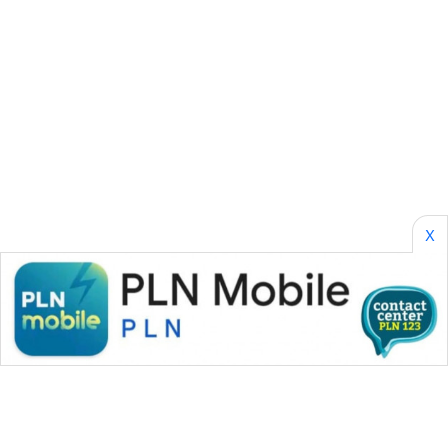
SONYA
ASA
NEWS
X