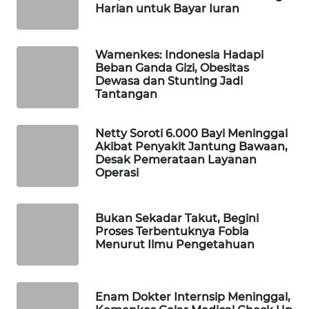
Harian untuk Bayar Iuran
WAHANA
LISTRIK
Wamenkes: Indonesia Hadapi
Beban Ganda Gizi, Obesitas
WAHANA
Dewasa dan Stunting Jadi
TRAVEL
Tantangan
WAHANA
Netty Soroti 6.000 Bayi Meninggal
TV
Akibat Penyakit Jantung Bawaan,
Desak Pemerataan Layanan
Operasi
WAHANANEWS
ID
Bukan Sekadar Takut, Begini
WAHANANEWS
Proses Terbentuknya Fobia
CO ID
Menurut Ilmu Pengetahuan
WAHANANEWS
NET
Enam Dokter Internsip Meninggal,