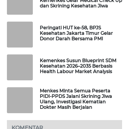
Kemenkes Gelar Medical Check Up
dan Skrining Kesehatan Jiwa
WAHANA
SPORT
Peringati HUT ke-58, BPJS
WAHANA
Kesehatan Jakarta Timur Gelar
UMKM
Donor Darah Bersama PMI
WAHANA
SELEB
Kemenkes Susun Blueprint SDM
Kesehatan 2026–2035 Berbasis
WAHANA
Health Labour Market Analysis
PERSONA
Menkes Minta Semua Peserta
WAHANA
PIDI-PPDS Jalani Skrining Jiwa
OTOMOTIF
Ulang, Investigasi Kematian
Dokter Masih Berjalan
WAHANA
HEALTH
KOMENTAR