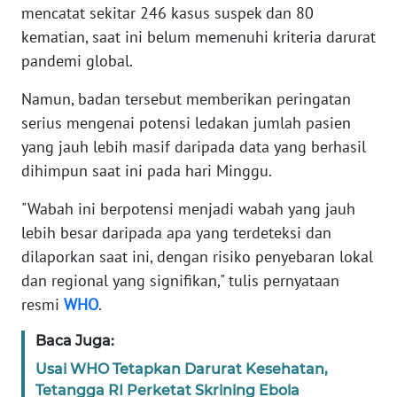
mencatat sekitar 246 kasus suspek dan 80
kematian, saat ini belum memenuhi kriteria darurat
KARIR
pandemi global.
DISCLAIMER
Namun, badan tersebut memberikan peringatan
serius mengenai potensi ledakan jumlah pasien
Wahana
yang jauh lebih masif daripada data yang berhasil
News
Regional
dihimpun saat ini pada hari Minggu.
"Wabah ini berpotensi menjadi wabah yang jauh
WN
lebih besar daripada apa yang terdeteksi dan
SUMUT
dilaporkan saat ini, dengan risiko penyebaran lokal
dan regional yang signifikan," tulis pernyataan
WN
JAKARTA
resmi
WHO
.
Baca Juga:
WN
JABAR
Usai WHO Tetapkan Darurat Kesehatan,
Tetangga RI Perketat Skrining Ebola