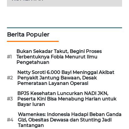
WAHANA
DESA
WISATA
LAPAK
Berita Populer
WAHANA
Bukan Sekadar Takut, Begini Proses
Wahana
#1
Terbentuknya Fobia Menurut Ilmu
Network
Pengetahuan
Netty Soroti 6.000 Bayi Meninggal Akibat
KONSUMEN
#2
Penyakit Jantung Bawaan, Desak
LISTRIK
Pemerataan Layanan Operasi
BPJS Kesehatan Luncurkan NADI JKN,
MASYARAKAT
#3
Peserta Kini Bisa Menabung Harian untuk
KELISTRIKAN
Bayar Iuran
Wamenkes: Indonesia Hadapi Beban Ganda
WALINKI
#4
Gizi, Obesitas Dewasa dan Stunting Jadi
ID
Tantangan