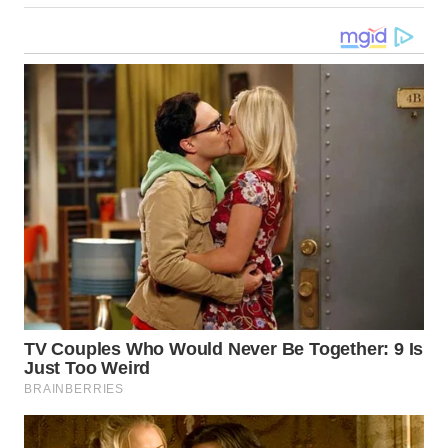
WN
MALUKU
WN
MALUT
WN
DAIRI
WN
DANAU
TOBA
WN
NIAS
WN
LANGKAT