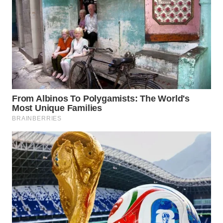
WAHANA
LISTRIK
WAHANA
TRAVEL
WAHANA
TV
WAHANANEWS
ID
WAHANANEWS
CO ID
WAHANANEWS
NET