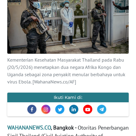
SAINS-TEKNO
KESEHATAN
INTERNASIONAL
SERBA-SERBI
Kementerian Kesehatan Masyarakat Thailand pada Rabu
(20/5/2026) menetapkan dua negara Afrika Kongo dan
PENDIDIKAN
Uganda sebagai zona penyakit menular berbahaya untuk
virus Ebola. [WahanaNews.co/AF]
OLAHRAGA
Ikuti Kami di:
OPINI
EDITORIAL
WAHANANEWS.CO
, Bangkok -
Otoritas Penerbangan
Sipil Thailand (Civil Aviation Authority of