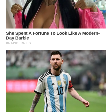
TAPANULI
TENGAH
WN DELI
SERDANG
WN
TEBING
TINGGI
WN
PAKPAK
WN
KARAWANG
WN
BEKASI