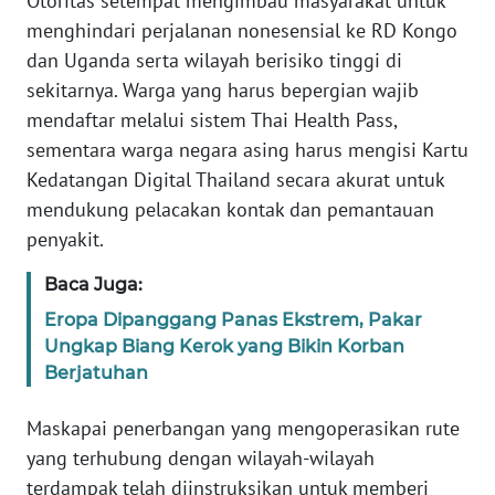
Otoritas setempat mengimbau masyarakat untuk
WN
menghindari perjalanan nonesensial ke RD Kongo
BANTEN
dan Uganda serta wilayah berisiko tinggi di
sekitarnya. Warga yang harus bepergian wajib
WN
mendaftar melalui sistem Thai Health Pass,
NTT
sementara warga negara asing harus mengisi Kartu
Kedatangan Digital Thailand secara akurat untuk
WN
KEPRI
mendukung pelacakan kontak dan pemantauan
penyakit.
WN
Baca Juga:
PAPUA
Eropa Dipanggang Panas Ekstrem, Pakar
WN
Ungkap Biang Kerok yang Bikin Korban
PAPUA
Berjatuhan
BARAT
Maskapai penerbangan yang mengoperasikan rute
WN
yang terhubung dengan wilayah-wilayah
RIAU
terdampak telah diinstruksikan untuk memberi