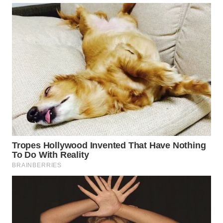
WN
SUMEDANG
WN
CIANJUR
WN
KEPULAUAN
SERIBU
WN
TANGERANG
WN
BINJAI
WN
CIREBON