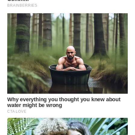
WN
NATUNA
WN
BINTAN
WN
MANDALIKA
WN
LIKUPANG
WN
LABUANBAJO
WN
BORNEO