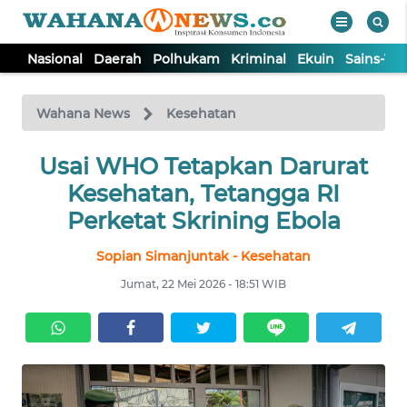
Nasional
Daerah
Polhukam
Kriminal
Ekuin
Sains-Te
WAHANA
Tutup
TV
Wahana News
Kesehatan
NASIONAL
Usai WHO Tetapkan Darurat
Kesehatan, Tetangga RI
DAERAH
Perketat Skrining Ebola
Sopian Simanjuntak - Kesehatan
POLHUKAM
Jumat, 22 Mei 2026 - 18:51 WIB
KRIMINAL
EKUIN