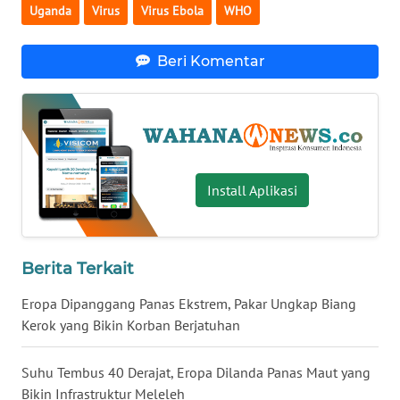
Uganda
Virus
Virus Ebola
WHO
WN
NUSANTARA
Beri Komentar
WN
JOGJA
WN
JATIM
Install Aplikasi
WN
BALI
Berita Terkait
WN
Eropa Dipanggang Panas Ekstrem, Pakar Ungkap Biang
KALBAR
Kerok yang Bikin Korban Berjatuhan
WN
Suhu Tembus 40 Derajat, Eropa Dilanda Panas Maut yang
KALTENG
Bikin Infrastruktur Meleleh