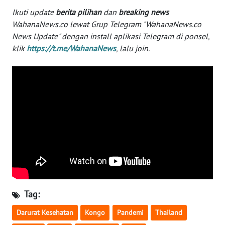
Ikuti update
berita pilihan
dan
breaking news
WN
WahanaNews.co lewat Grup Telegram "WahanaNews.co
BABEL
News Update" dengan install aplikasi Telegram di ponsel,
klik
https://t.me/WahanaNews
, lalu join.
WN
SUMBAR
WN
SUMSEL
WN
BENGKULU
WN
LAMPUNG
Tag:
WN
JATENG
Darurat Kesehatan
Kongo
Pandemi
Thailand