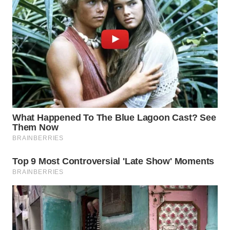
Wahana
Media
Group
WAHANA
NEWS
WAHANA
TANI
WAHANA
ADVOKAT
WAHANA
INFRASTRUKTUR
WAHANA
KONSUMEN