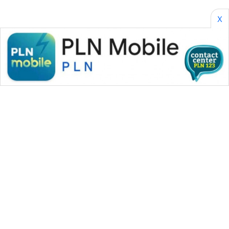
X
WAHANA MEDIA GROUP
|
|
|
WAHANA NEWS co
WAHANA TANI
WAHANA ADVOKAT