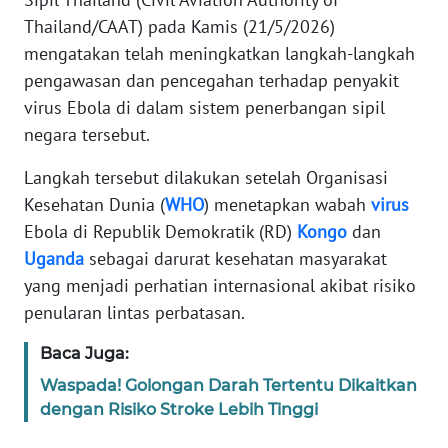
Informasi
Thailand/CAAT) pada Kamis (21/5/2026)
INDEKS
mengatakan telah meningkatkan langkah-langkah
BERITA
pengawasan dan pencegahan terhadap penyakit
virus Ebola di dalam sistem penerbangan sipil
KONTAK
negara tersebut.
KAMI
Langkah tersebut dilakukan setelah Organisasi
INFO
Kesehatan Dunia (
WHO
) menetapkan wabah
virus
IKLAN
Ebola di Republik Demokratik (RD)
Kongo
dan
Uganda
sebagai darurat kesehatan masyarakat
TENTANG
yang menjadi perhatian internasional akibat risiko
KAMI
penularan lintas perbatasan.
PEDOMAN
Baca Juga:
MEDIA
Waspada! Golongan Darah Tertentu Dikaitkan
SIBER
dengan Risiko Stroke Lebih Tinggi
REDAKSI