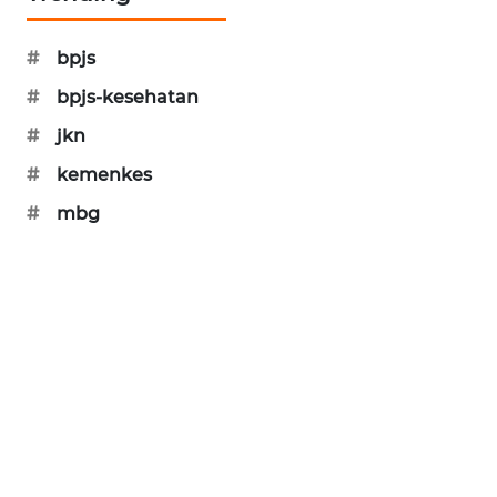
KARING
NEWS
#
bpjs
JURNAL
#
bpjs-kesehatan
MARITIM
#
jkn
#
kemenkes
HUMBANG
NEWS
#
mbg
GARONGGANG
NEWS
FISUELRI
ID
ENERGI
NEWS