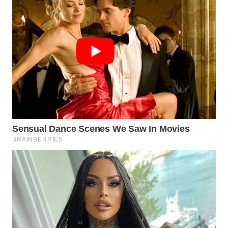
WN
TAPANULI
SELATAN
WN
TANJUNG
LESUNG
WN
KARO
WN
SIMALUNGUN
WN
LABUHANBATU
WN