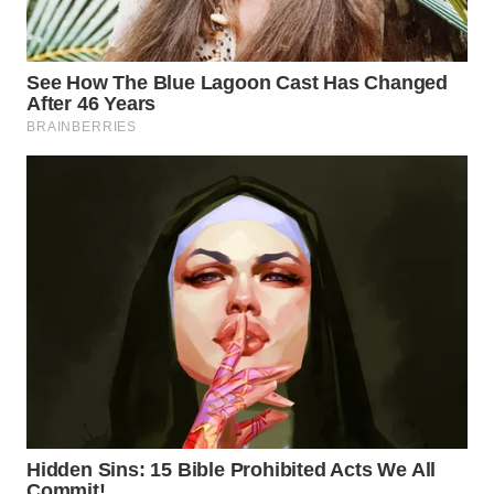
WN
PRIANGAN
TIMUR
WN
SEMARANG
WN
SOLO
WN
BOROBUDUR
WN
MADURA
WN
SURABAYA