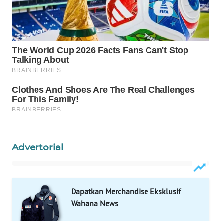
WAHANA
SPORT
WAHANA
UMKM
WAHANA
SELEB
WAHANA
PERSONA
Advertorial
WAHANA
OTOMOTIF
Dapatkan Merchandise Eksklusif
WAHANA
Wahana News
HEALTH