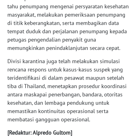
tahu penumpang mengenai persyaratan kesehatan
WN
masyarakat, melakukan pemeriksaan penumpang
SERAMBI
di titik keberangkatan, serta membagikan data
tempat duduk dan perjalanan penumpang kepada
WN
petugas pengendalian penyakit guna
JAMBI
memungkinkan penindaklanjutan secara cepat.
WN
Divisi karantina juga telah melakukan simulasi
SULTRA
rencana respons untuk kasus-kasus suspek yang
teridentifikasi di dalam pesawat maupun setelah
WN
NTB
tiba di Thailand, menetapkan prosedur koordinasi
antara maskapai penerbangan, bandara, otoritas
WN
kesehatan, dan lembaga pendukung untuk
SULTENG
memastikan kontinuitas operasional serta
membatasi gangguan operasional.
WN
SULBAR
[Redaktur: Alpredo Gultom]