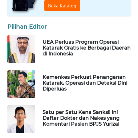
Buka Katalog
WAHANA
DESA
WISATA
Pilihan Editor
LAPAK
UEA Perluas Program Operasi
WAHANA
Katarak Gratis ke Berbagai Daerah
di Indonesia
Wahana
Network
Kemenkes Perkuat Penanganan
KONSUMEN
Katarak, Operasi dan Deteksi Dini
LISTRIK
Diperluas
MASYARAKAT
KELISTRIKAN
Satu per Satu Kena Sanksi! Ini
Daftar Dokter dan Nakes yang
Komentari Pasien BPJS Yurizal
WALINKI
ID