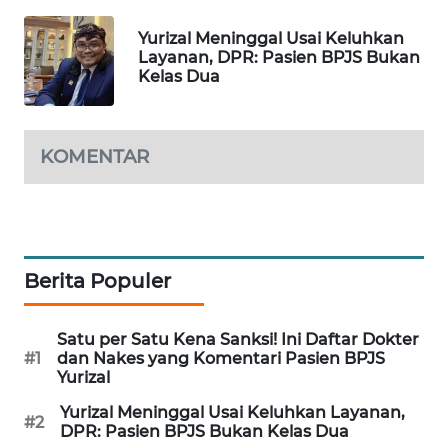
PORTAL
Yurizal Meninggal Usai Keluhkan
KONSUMEN
Layanan, DPR: Pasien BPJS Bukan
Kelas Dua
FORWAMKI
ALPERKLINAS
KOMENTAR
FORJASIDA
TAMBANG
NEWS
Berita Populer
SITUNGIR
Satu per Satu Kena Sanksi! Ini Daftar Dokter
NEWS
#1
dan Nakes yang Komentari Pasien BPJS
Yurizal
SIDIKALANG
Yurizal Meninggal Usai Keluhkan Layanan,
#2
NEWS
DPR: Pasien BPJS Bukan Kelas Dua