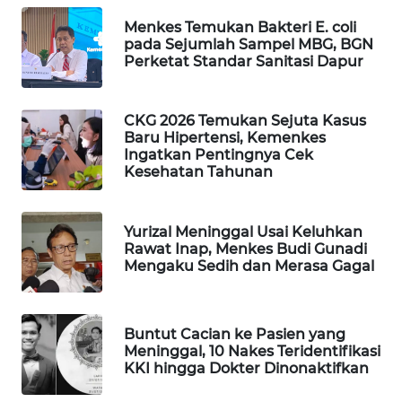
Menkes Temukan Bakteri E. coli
MAWAKA
pada Sejumlah Sampel MBG, BGN
ID
Perketat Standar Sanitasi Dapur
MARTABAT
NET
CKG 2026 Temukan Sejuta Kasus
Baru Hipertensi, Kemenkes
Ingatkan Pentingnya Cek
PLN
Kesehatan Tahunan
WATCH
MKLI
Yurizal Meninggal Usai Keluhkan
Rawat Inap, Menkes Budi Gunadi
Mengaku Sedih dan Merasa Gagal
LPKKI
LKKI
Buntut Cacian ke Pasien yang
Meninggal, 10 Nakes Teridentifikasi
KKI hingga Dokter Dinonaktifkan
KOPEKLIN