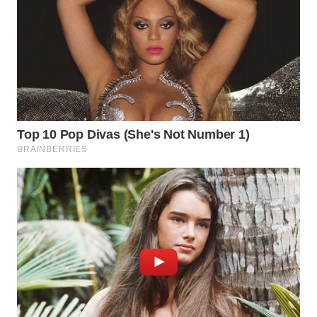
WN
INDRAMAYU
WN
KUNINGAN
WN
MAJALENGKA
WN
SUBANG
WN
SUKABUMI
WN
PURWAKARTA