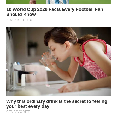
WN
BOGOR
WN
DEPOK
WN
TAPANULI
UTARA
WN
SAMOSIR
WN
PADANG
LAWAS