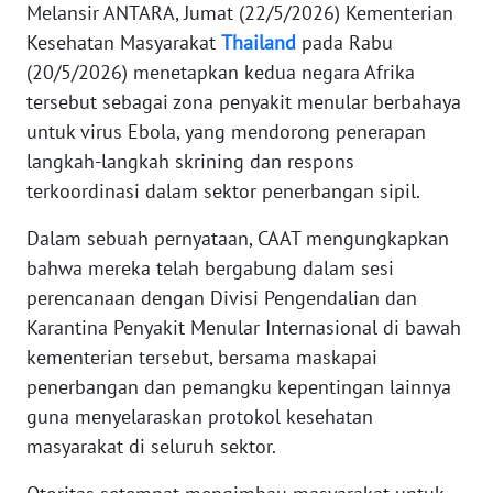
Melansir ANTARA, Jumat (22/5/2026) Kementerian
Kesehatan Masyarakat
Thailand
pada Rabu
KARIR
(20/5/2026) menetapkan kedua negara Afrika
tersebut sebagai zona penyakit menular berbahaya
DISCLAIMER
untuk virus Ebola, yang mendorong penerapan
langkah-langkah skrining dan respons
Wahana
News
terkoordinasi dalam sektor penerbangan sipil.
Regional
Dalam sebuah pernyataan, CAAT mengungkapkan
bahwa mereka telah bergabung dalam sesi
WN
SUMUT
perencanaan dengan Divisi Pengendalian dan
Karantina Penyakit Menular Internasional di bawah
WN
kementerian tersebut, bersama maskapai
JAKARTA
penerbangan dan pemangku kepentingan lainnya
guna menyelaraskan protokol kesehatan
WN
masyarakat di seluruh sektor.
JABAR