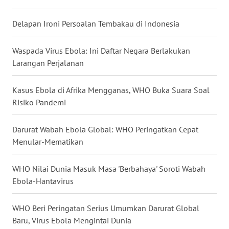
WN
KALTARA
Delapan Ironi Persoalan Tembakau di Indonesia
WN
Waspada Virus Ebola: Ini Daftar Negara Berlakukan
KALSEL
Larangan Perjalanan
WN
Kasus Ebola di Afrika Mengganas, WHO Buka Suara Soal
KALTIM
Risiko Pandemi
WN
Darurat Wabah Ebola Global: WHO Peringatkan Cepat
SULSEL
Menular-Mematikan
WN
WHO Nilai Dunia Masuk Masa 'Berbahaya' Soroti Wabah
GORONTALO
Ebola-Hantavirus
WN
WHO Beri Peringatan Serius Umumkan Darurat Global
SULUT
Baru, Virus Ebola Mengintai Dunia