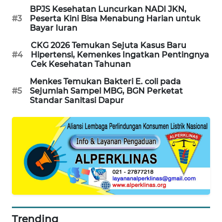
BPJS Kesehatan Luncurkan NADI JKN,
SIBARAGAS
#3
Peserta Kini Bisa Menabung Harian untuk
NEWS
Bayar Iuran
CKG 2026 Temukan Sejuta Kasus Baru
METRO
#4
Hipertensi, Kemenkes Ingatkan Pentingnya
SIANTAR
Cek Kesehatan Tahunan
NEWS
Menkes Temukan Bakteri E. coli pada
#5
Sejumlah Sampel MBG, BGN Perketat
METRO
Standar Sanitasi Dapur
MEDAN
NEWS
METRO
JAKARTA
NEWS
KRT
NEWS
Trending