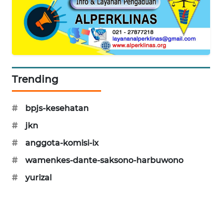
WAHANA
DESA
WISATA
LAPAK
WAHANA
Trending
Wahana
Network
#
bpjs-kesehatan
#
jkn
KONSUMEN
LISTRIK
#
anggota-komisi-ix
#
wamenkes-dante-saksono-harbuwono
MASYARAKAT
KELISTRIKAN
#
yurizal
WALINKI
ID