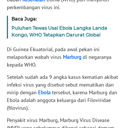
Informasi
perkembangan virus ini.
INDEKS
Baca Juga:
BERITA
Puluhan Tewas Usai Ebola Langka Landa
Kongo, WHO Tetapkan Darurat Global
KONTAK
KAMI
Di Guinea Ekuatorial, pada awal pekan ini
melaporkan wabah virus
Marburg
di negaranya
INFO
IKLAN
kepada WHO.
Setelah sudah ada 9 angka kasus kematian akibat
TENTANG
KAMI
infeksi virus yang disebut-sebut mematikan dan
mirip dengan
Ebola
tersebut, karena Marburg dan
PEDOMAN
Ebola adalah anggota keluarga dari Filoviridae
MEDIA
(filovirus).
SIBER
Penyakit virus Marburg, Marburg Virus Disease
REDAKSI
(MVD) yang sebelumnya dikenal sebagai demam