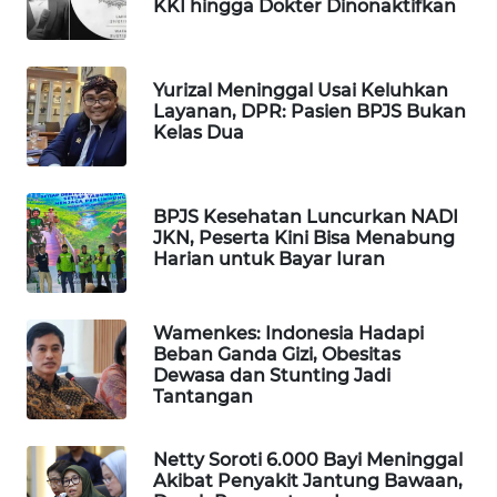
KKI hingga Dokter Dinonaktifkan
Wahana
Media
Group
Yurizal Meninggal Usai Keluhkan
Layanan, DPR: Pasien BPJS Bukan
WAHANA
Kelas Dua
NEWS
WAHANA
BPJS Kesehatan Luncurkan NADI
TANI
JKN, Peserta Kini Bisa Menabung
Harian untuk Bayar Iuran
WAHANA
ADVOKAT
Wamenkes: Indonesia Hadapi
Beban Ganda Gizi, Obesitas
WAHANA
Dewasa dan Stunting Jadi
INFRASTRUKTUR
Tantangan
WAHANA
Netty Soroti 6.000 Bayi Meninggal
KONSUMEN
Akibat Penyakit Jantung Bawaan,