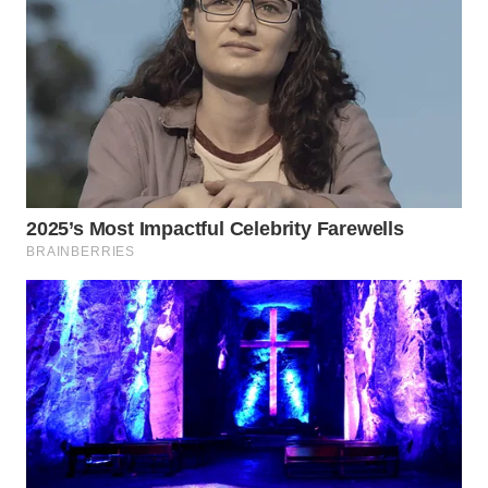
WN
TAPANULI
SELATAN
WN
TANJUNG
LESUNG
WN
KARO
WN
SIMALUNGUN
WN
LABUHANBATU
WN