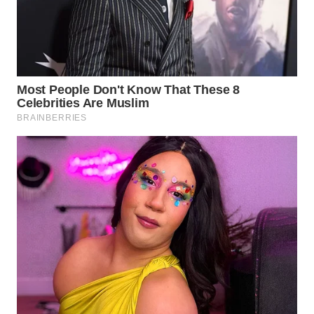
WN
SUMEDANG
WN
CIANJUR
WN
KEPULAUAN
SERIBU
WN
TANGERANG
WN
BINJAI
WN
CIREBON