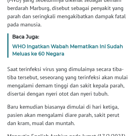
berdarah Marburg, disebut sebagai penyakit yang
KARIR
parah dan seringkali mengakibatkan dampak fatal
pada manusia.
DISCLAIMER
Baca Juga:
Wahana
WHO Ingatkan Wabah Mematikan Ini Sudah
News
Meluas ke 60 Negara
Regional
Saat terinfeksi virus yang dimulainya secara tiba-
WN
tiba tersebut, seseorang yang terinfeksi akan mulai
SUMUT
mengalami demam tinggi dan sakit kepala parah,
disertai dengan nyeri otot dan nyeri tubuh.
WN
JAKARTA
Baru kemudian biasanya dimulai di hari ketiga,
pasien akan mengalami diare parah, sakit perut
WN
dan kram, mual dan muntah.
JABAR