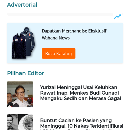
Advertorial
WN
NATUNA
WN
Dapatkan Merchandise Eksklusif
BINTAN
Wahana News
WN
Buka Katalog
MANDALIKA
Pilihan Editor
WN
LIKUPANG
Yurizal Meninggal Usai Keluhkan
Rawat Inap, Menkes Budi Gunadi
WN
Mengaku Sedih dan Merasa Gagal
LABUANBAJO
WN
Buntut Cacian ke Pasien yang
BORNEO
Meninggal, 10 Nakes Teridentifikasi