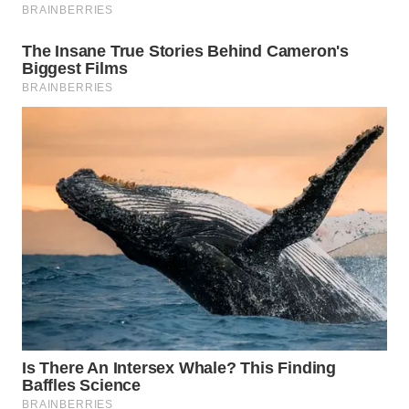
WN
KALTARA
WN
KALSEL
WN
KALTIM
WN
SULSEL
WN
GORONTALO
WN
SULUT