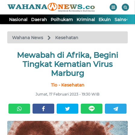
Nasional
Daerah
Polhukam
Kriminal
Ekuin
Sains-Te
WAHANA
Tutup
TV
Wahana News
Kesehatan
NASIONAL
Mewabah di Afrika, Begini
Tingkat Kematian Virus
DAERAH
Marburg
Tio - Kesehatan
POLHUKAM
Jumat, 17 Februari 2023 - 19:30 WIB
KRIMINAL
EKUIN