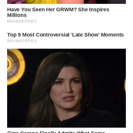
WN
INDRAMAYU
WN
KUNINGAN
WN
MAJALENGKA
WN
SUBANG
WN
SUKABUMI
WN
PURWAKARTA