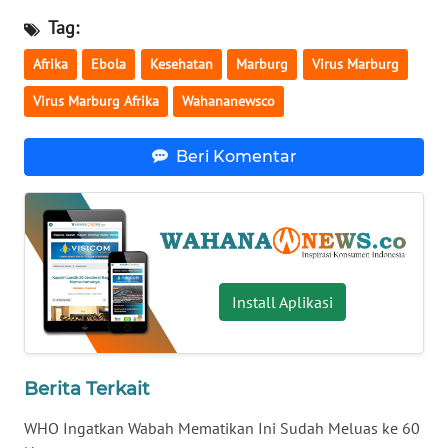
Tag:
WN
SERAMBI
Afrika
Ebola
Kesehatan
Marburg
Virus Marburg
Virus Marburg Afrika
Wahananewsco
WN
JAMBI
Beri Komentar
WN
SULTRA
WN
NTB
Install Aplikasi
WN
SULTENG
Berita Terkait
WN
SULBAR
WHO Ingatkan Wabah Mematikan Ini Sudah Meluas ke 60