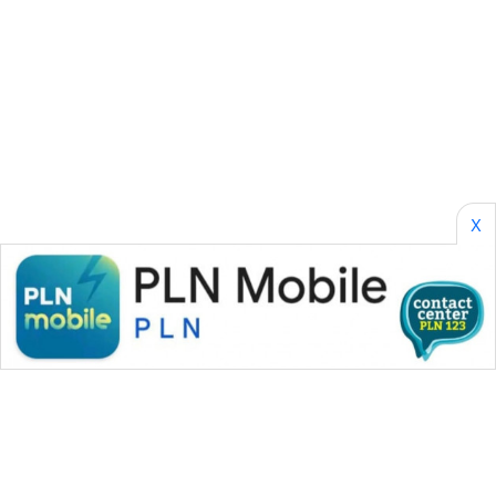
CILEUNGSI
NEWS
BERKAT
NEWS
BERAMPU
NEWS
X
ANUGERAH
NEWS
AKHLAK
ID
PERAPKI
NEWS