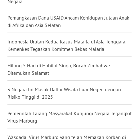
Negara
WN
BABEL
Pemangkasan Dana USAID Ancam Kehidupan Jutaan Anak
di Afrika dan Asia Selatan
WN
SUMBAR
Indonesia Urutan Kedua Kasus Malaria di Asia Tenggara,
Kemenkes Tegaskan Komitmen Bebas Malaria
WN
SUMSEL
Hilang 5 Hari di Habitat Singa, Bocah Zimbabwe
Ditemukan Selamat
WN
BENGKULU
3 Negara Ini Masuk Daftar Wisata Luar Negeri dengan
Risiko Tinggi di 2025
WN
LAMPUNG
Pemerintah Larang Masyarakat Kunjungi Negara Terjangkit
Virus Marburg
WN
JATENG
Waspadai Virus Marburg yang telah Memakan Korban di