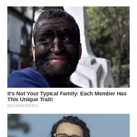
WN
MALUKU
WN
MALUT
WN
DAIRI
WN
DANAU
TOBA
WN
NIAS
WN
LANGKAT