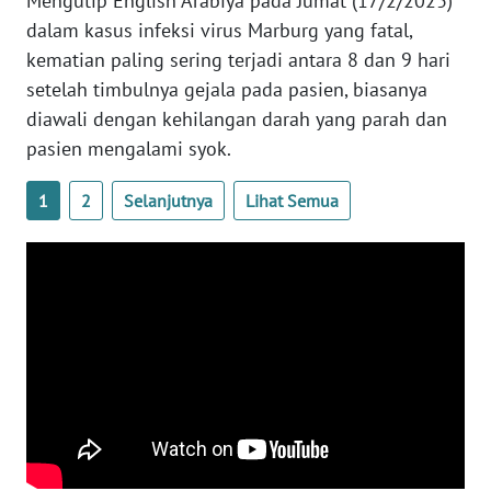
Mengutip English Arabiya pada Jumat (17/2/2023)
WN
dalam kasus infeksi virus Marburg yang fatal,
BANTEN
kematian paling sering terjadi antara 8 dan 9 hari
setelah timbulnya gejala pada pasien, biasanya
WN
diawali dengan kehilangan darah yang parah dan
NTT
pasien mengalami syok.
WN
1
2
Selanjutnya
Lihat Semua
KEPRI
WN
PAPUA
WN
PAPUA
BARAT
WN
RIAU