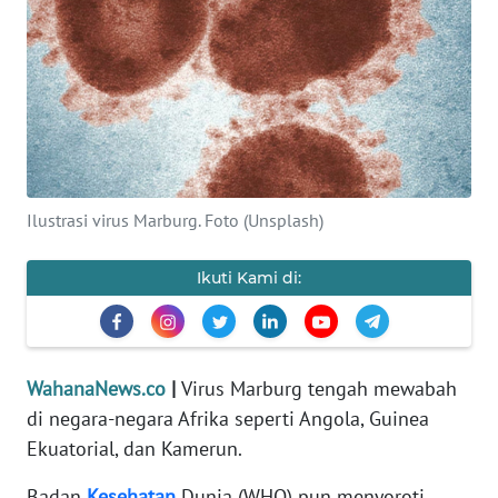
SAINS-TEKNO
KESEHATAN
INTERNASIONAL
SERBA-SERBI
Ilustrasi virus Marburg. Foto (Unsplash)
PENDIDIKAN
Ikuti Kami di:
OLAHRAGA
OPINI
WahanaNews.co
|
Virus Marburg tengah mewabah
di negara-negara Afrika seperti Angola, Guinea
EDITORIAL
Ekuatorial, dan Kamerun.
Badan
Kesehatan
Dunia (WHO) pun menyoroti