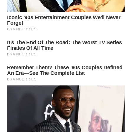
WN
BOGOR
WN
DEPOK
WN
TAPANULI
UTARA
WN
SAMOSIR
WN
PADANG
LAWAS