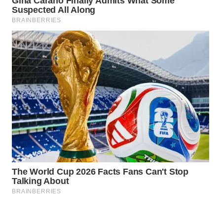
WN
PRIANGAN
TIMUR
WN
SEMARANG
WN
SOLO
WN
BOROBUDUR
WN
MADURA
WN
SURABAYA