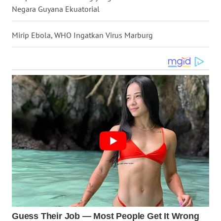
Negara Guyana Ekuatorial
WN
NUSANTARA
Mirip Ebola, WHO Ingatkan Virus Marburg
WN
JOGJA
WN
JATIM
WN
BALI
WN
KALBAR
WN
KALTENG