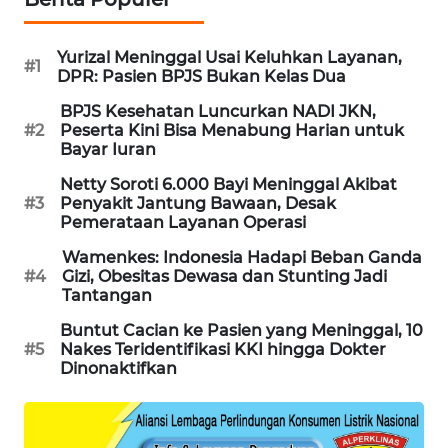
WAHANA
SPORT
Yurizal Meninggal Usai Keluhkan Layanan,
#1
DPR: Pasien BPJS Bukan Kelas Dua
WAHANA
BPJS Kesehatan Luncurkan NADI JKN,
UMKM
#2
Peserta Kini Bisa Menabung Harian untuk
Bayar Iuran
WAHANA
Netty Soroti 6.000 Bayi Meninggal Akibat
SELEB
#3
Penyakit Jantung Bawaan, Desak
Pemerataan Layanan Operasi
WAHANA
Wamenkes: Indonesia Hadapi Beban Ganda
PERSONA
#4
Gizi, Obesitas Dewasa dan Stunting Jadi
Tantangan
WAHANA
Buntut Cacian ke Pasien yang Meninggal, 10
OTOMOTIF
#5
Nakes Teridentifikasi KKI hingga Dokter
Dinonaktifkan
WAHANA
HEALTH