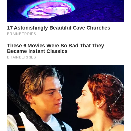
TAPANULI
TENGAH
WN DELI
SERDANG
WN
TEBING
TINGGI
WN
PAKPAK
WN
KARAWANG
WN
BEKASI