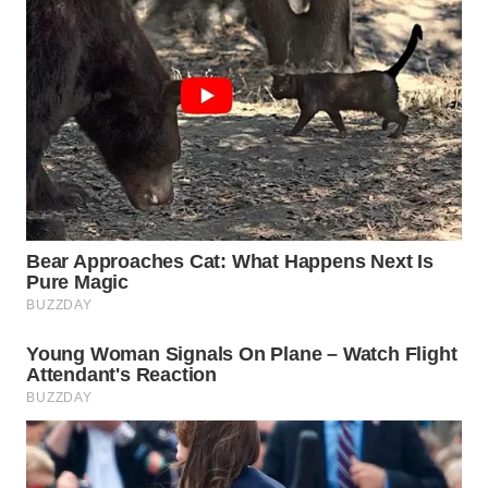
WN
TAPANULI
SELATAN
WN
TANJUNG
LESUNG
WN
KARO
WN
SIMALUNGUN
WN
LABUHANBATU
WN