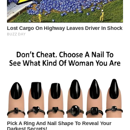
WN
SUMEDANG
WN
CIANJUR
WN
KEPULAUAN
SERIBU
WN
TANGERANG
WN
BINJAI
WN
CIREBON