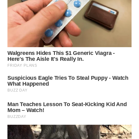
WN
MALUKU
WN
MALUT
WN
DAIRI
WN
DANAU
TOBA
WN
NIAS
WN
LANGKAT