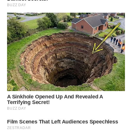
WN
INDRAMAYU
WN
KUNINGAN
WN
MAJALENGKA
WN
SUBANG
WN
SUKABUMI
WN
PURWAKARTA