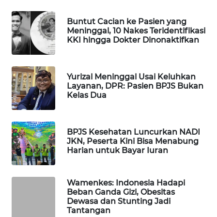
WAHANA
Buntut Cacian ke Pasien yang
LISTRIK
Meninggal, 10 Nakes Teridentifikasi
KKI hingga Dokter Dinonaktifkan
WAHANA
TRAVEL
Yurizal Meninggal Usai Keluhkan
WAHANA
Layanan, DPR: Pasien BPJS Bukan
Kelas Dua
TV
WAHANANEWS
ID
BPJS Kesehatan Luncurkan NADI
JKN, Peserta Kini Bisa Menabung
Harian untuk Bayar Iuran
WAHANANEWS
CO ID
Wamenkes: Indonesia Hadapi
Beban Ganda Gizi, Obesitas
WAHANANEWS
Dewasa dan Stunting Jadi
NET
Tantangan