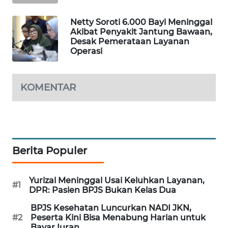
WAHANA
Netty Soroti 6.000 Bayi Meninggal
SPORT
Akibat Penyakit Jantung Bawaan,
Desak Pemerataan Layanan
WAHANA
Operasi
UMKM
KOMENTAR
WAHANA
SELEB
WAHANA
PERSONA
Berita Populer
WAHANA
OTOMOTIF
Yurizal Meninggal Usai Keluhkan Layanan,
#1
DPR: Pasien BPJS Bukan Kelas Dua
WAHANA
BPJS Kesehatan Luncurkan NADI JKN,
HEALTH
#2
Peserta Kini Bisa Menabung Harian untuk
Bayar Iuran