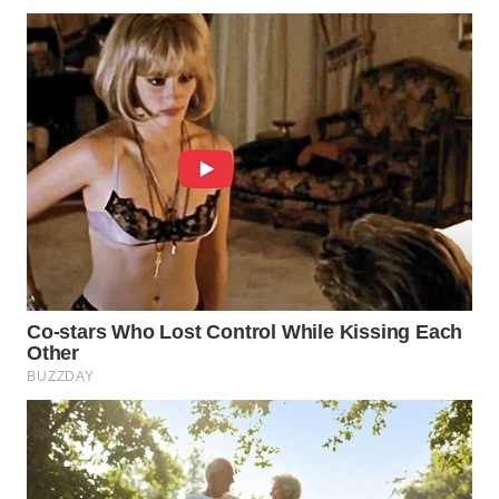
WN
PRIANGAN
TIMUR
WN
SEMARANG
WN
SOLO
WN
BOROBUDUR
WN
MADURA
WN
SURABAYA