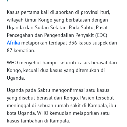
WN
BANTEN
Kasus pertama kali dilaporkan di provinsi Ituri,
wilayah timur Kongo yang berbatasan dengan
WN
Uganda dan Sudan Selatan. Pada Sabtu, Pusat
NTT
Pencegahan dan Pengendalian Penyakit (CDC)
Afrika
melaporkan terdapat 336 kasus suspek dan
WN
87 kematian.
KEPRI
WHO menyebut hampir seluruh kasus berasal dari
WN
Kongo, kecuali dua kasus yang ditemukan di
PAPUA
Uganda.
WN
Uganda pada Sabtu mengonfirmasi satu kasus
PAPUA
yang disebut berasal dari Kongo. Pasien tersebut
BARAT
meninggal di sebuah rumah sakit di Kampala, ibu
kota Uganda. WHO kemudian melaporkan satu
WN
kasus tambahan di Kampala.
RIAU