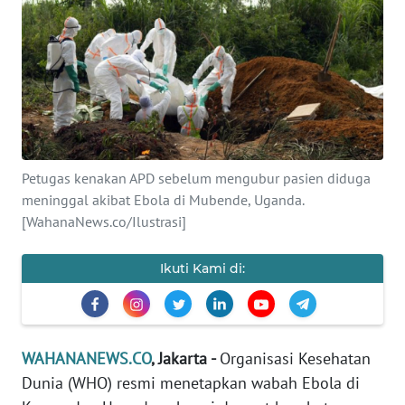
SAINS-TEKNO
KESEHATAN
INTERNASIONAL
SERBA-SERBI
Petugas kenakan APD sebelum mengubur pasien diduga
meninggal akibat Ebola di Mubende, Uganda.
PENDIDIKAN
[WahanaNews.co/Ilustrasi]
OLAHRAGA
Ikuti Kami di:
OPINI
WAHANANEWS.CO
, Jakarta -
Organisasi Kesehatan
EDITORIAL
Dunia (WHO) resmi menetapkan wabah Ebola di