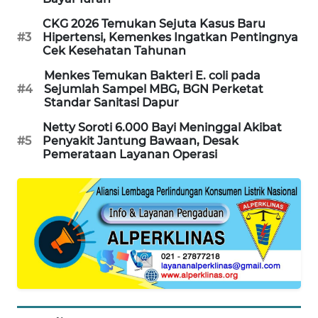
WAHANA
CKG 2026 Temukan Sejuta Kasus Baru
DESA
#3
Hipertensi, Kemenkes Ingatkan Pentingnya
WISATA
Cek Kesehatan Tahunan
Menkes Temukan Bakteri E. coli pada
LAPAK
#4
Sejumlah Sampel MBG, BGN Perketat
WAHANA
Standar Sanitasi Dapur
Netty Soroti 6.000 Bayi Meninggal Akibat
Wahana
#5
Penyakit Jantung Bawaan, Desak
Network
Pemerataan Layanan Operasi
KONSUMEN
LISTRIK
MASYARAKAT
KELISTRIKAN
WALINKI
ID