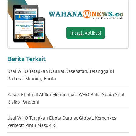
WN
BABEL
WN
Install Aplikasi
SUMBAR
WN
Berita Terkait
SUMSEL
Usai WHO Tetapkan Darurat Kesehatan, Tetangga RI
WN
Perketat Skrining Ebola
BENGKULU
Kasus Ebola di Afrika Mengganas, WHO Buka Suara Soal
WN
Risiko Pandemi
LAMPUNG
Usai WHO Tetapkan Ebola Darurat Global, Kemenkes
WN
Perketat Pintu Masuk RI
JATENG