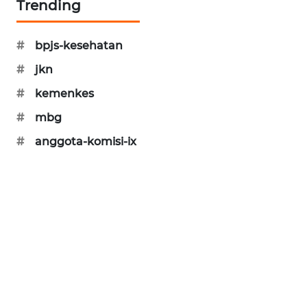
Trending
MAWAKA
ID
#
bpjs-kesehatan
#
jkn
MARTABAT
NET
#
kemenkes
#
mbg
PLN
WATCH
#
anggota-komisi-ix
MKLI
LPKKI
LKKI
KOPEKLIN