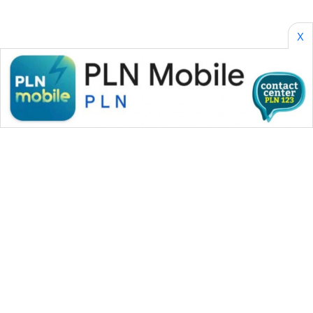
SONYA
ASA
NEWS
X
WAHANA MEDIA GROUP
|
|
|
WAHANA NEWS co
WAHANA TANI
WAHANA ADVOKAT