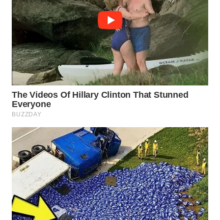
WN
BOGOR
WN
DEPOK
WN
TAPANULI
UTARA
WN
SAMOSIR
WN
PADANG
LAWAS