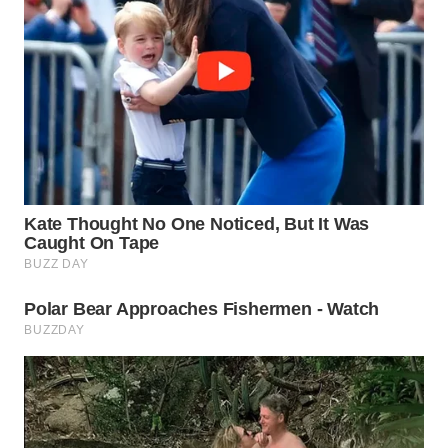
TAPANULI
TENGAH
WN DELI
SERDANG
WN
TEBING
TINGGI
WN
PAKPAK
WN
KARAWANG
WN
BEKASI