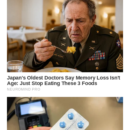
WN
KALTARA
WN
KALSEL
WN
KALTIM
WN
SULSEL
WN
GORONTALO
WN
SULUT