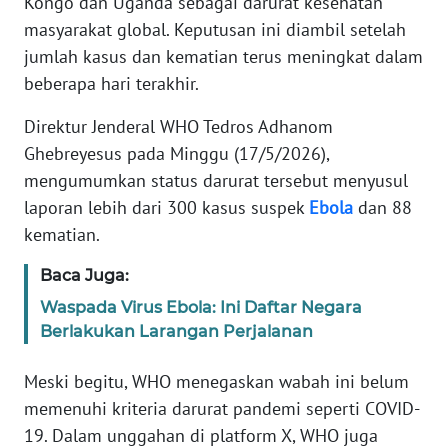
Kongo dan Uganda sebagai darurat kesehatan
Informasi
masyarakat global. Keputusan ini diambil setelah
INDEKS
jumlah kasus dan kematian terus meningkat dalam
BERITA
beberapa hari terakhir.
Direktur Jenderal WHO Tedros Adhanom
KONTAK
KAMI
Ghebreyesus pada Minggu (17/5/2026),
mengumumkan status darurat tersebut menyusul
INFO
laporan lebih dari 300 kasus suspek
Ebola
dan 88
IKLAN
kematian.
TENTANG
Baca Juga:
KAMI
Waspada Virus Ebola: Ini Daftar Negara
Berlakukan Larangan Perjalanan
PEDOMAN
MEDIA
Meski begitu, WHO menegaskan wabah ini belum
SIBER
memenuhi kriteria darurat pandemi seperti COVID-
19. Dalam unggahan di platform X, WHO juga
REDAKSI