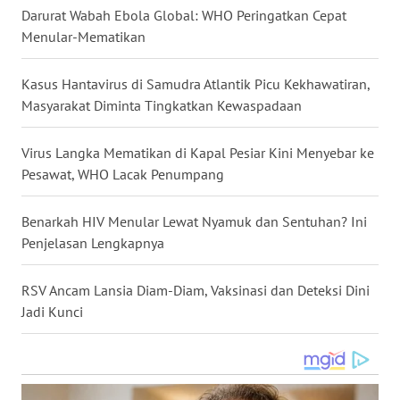
Darurat Wabah Ebola Global: WHO Peringatkan Cepat
WN
Menular-Mematikan
NUSANTARA
Kasus Hantavirus di Samudra Atlantik Picu Kekhawatiran,
WN
Masyarakat Diminta Tingkatkan Kewaspadaan
JOGJA
Virus Langka Mematikan di Kapal Pesiar Kini Menyebar ke
WN
Pesawat, WHO Lacak Penumpang
JATIM
Benarkah HIV Menular Lewat Nyamuk dan Sentuhan? Ini
WN
BALI
Penjelasan Lengkapnya
WN
RSV Ancam Lansia Diam-Diam, Vaksinasi dan Deteksi Dini
KALBAR
Jadi Kunci
WN
KALTENG