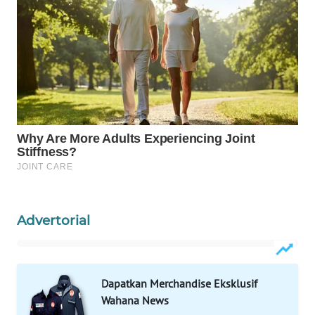
WN
NATUNA
WN
BINTAN
WN
MANDALIKA
WN
LIKUPANG
Advertorial
WN
LABUANBAJO
WN
Dapatkan Merchandise Eksklusif
BORNEO
Wahana News