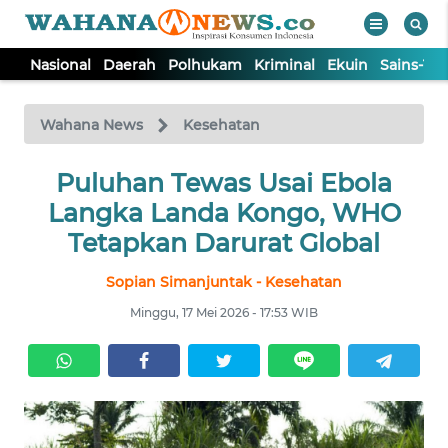
Nasional
Daerah
Polhukam
Kriminal
Ekuin
Sains-Te
WAHANA
Tutup
TV
Wahana News
Kesehatan
NASIONAL
Puluhan Tewas Usai Ebola
Langka Landa Kongo, WHO
DAERAH
Tetapkan Darurat Global
Sopian Simanjuntak - Kesehatan
POLHUKAM
Minggu, 17 Mei 2026 - 17:53 WIB
KRIMINAL
EKUIN