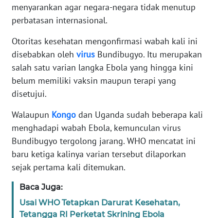
menyarankan agar negara-negara tidak menutup
perbatasan internasional.
KARIR
Otoritas kesehatan mengonfirmasi wabah kali ini
DISCLAIMER
disebabkan oleh
virus
Bundibugyo. Itu merupakan
salah satu varian langka Ebola yang hingga kini
Wahana
belum memiliki vaksin maupun terapi yang
News
Regional
disetujui.
Walaupun
Kongo
dan Uganda sudah beberapa kali
WN
menghadapi wabah Ebola, kemunculan virus
SUMUT
Bundibugyo tergolong jarang. WHO mencatat ini
baru ketiga kalinya varian tersebut dilaporkan
WN
JAKARTA
sejak pertama kali ditemukan.
Baca Juga:
WN
JABAR
Usai WHO Tetapkan Darurat Kesehatan,
Tetangga RI Perketat Skrining Ebola