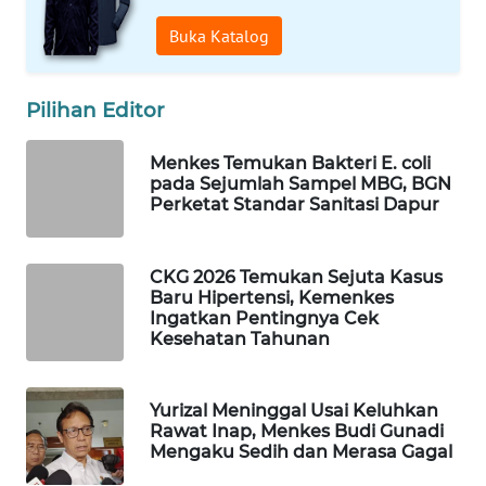
Wahana
Buka Katalog
Media
Group
Pilihan Editor
WAHANA
NEWS
Menkes Temukan Bakteri E. coli
pada Sejumlah Sampel MBG, BGN
WAHANA
Perketat Standar Sanitasi Dapur
TANI
CKG 2026 Temukan Sejuta Kasus
WAHANA
Baru Hipertensi, Kemenkes
ADVOKAT
Ingatkan Pentingnya Cek
Kesehatan Tahunan
WAHANA
INFRASTRUKTUR
Yurizal Meninggal Usai Keluhkan
Rawat Inap, Menkes Budi Gunadi
WAHANA
Mengaku Sedih dan Merasa Gagal
KONSUMEN