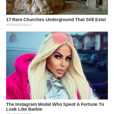
WN
SUMEDANG
WN
CIANJUR
WN
KEPULAUAN
SERIBU
WN
TANGERANG
WN
BINJAI
WN
CIREBON