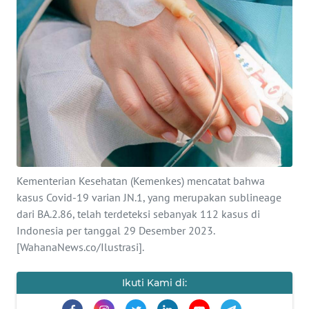
SAINS-TEKNO
KESEHATAN
INTERNASIONAL
SERBA-SERBI
PENDIDIKAN
Kementerian Kesehatan (Kemenkes) mencatat bahwa
kasus Covid-19 varian JN.1, yang merupakan sublineage
OLAHRAGA
dari BA.2.86, telah terdeteksi sebanyak 112 kasus di
Indonesia per tanggal 29 Desember 2023.
OPINI
[WahanaNews.co/Ilustrasi].
EDITORIAL
Ikuti Kami di: