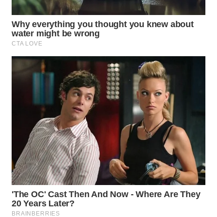
WN
MALUKU
WN
MALUT
WN
DAIRI
WN
DANAU
TOBA
WN
NIAS
WN
LANGKAT