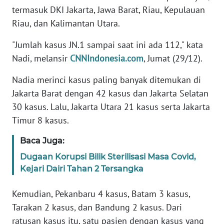
termasuk DKI Jakarta, Jawa Barat, Riau, Kepulauan
Riau, dan Kalimantan Utara.
KARIR
"Jumlah kasus JN.1 sampai saat ini ada 112," kata
DISCLAIMER
Nadi, melansir
CNNIndonesia.com
, Jumat (29/12).
Wahana
Nadia merinci kasus paling banyak ditemukan di
News
Jakarta Barat dengan 42 kasus dan Jakarta Selatan
Regional
30 kasus. Lalu, Jakarta Utara 21 kasus serta Jakarta
Timur 8 kasus.
WN
SUMUT
Baca Juga:
Dugaan Korupsi Bilik Sterilisasi Masa Covid,
WN
JAKARTA
Kejari Dairi Tahan 2 Tersangka
Kemudian, Pekanbaru 4 kasus, Batam 3 kasus,
WN
JABAR
Tarakan 2 kasus, dan Bandung 2 kasus. Dari
ratusan kasus itu, satu pasien dengan kasus yang