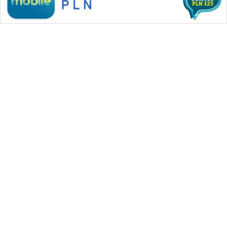
WAHANA MEDIA GROUP
|
|
|
WAHANA NEWS co
WAHANA TANI
WAHANA ADVOKAT
|
|
WAHANA INFRASTRUKTUR
WAHANA KONSUMEN
|
|
|
WAHANA LISTRIK
WAHANA TRAVEL
WAHANA TV
|
|
|
WAHANANEWS id
WAHANANEWS CO ID
WAHANANEWS NET
|
|
|
WAHANA SPORT ID
Wahana UMKM
Wahana Seleb
|
|
|
Wahana Persona
Wahana Otomotif
Wahana Health