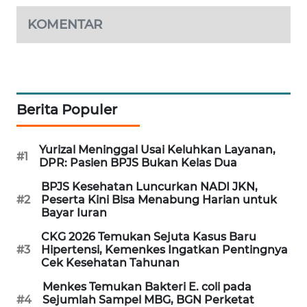
WAHANA
KOMENTAR
DESA
WISATA
LAPAK
WAHANA
Berita Populer
Wahana
Network
Yurizal Meninggal Usai Keluhkan Layanan,
#1
DPR: Pasien BPJS Bukan Kelas Dua
KONSUMEN
BPJS Kesehatan Luncurkan NADI JKN,
LISTRIK
#2
Peserta Kini Bisa Menabung Harian untuk
Bayar Iuran
MASYARAKAT
CKG 2026 Temukan Sejuta Kasus Baru
KELISTRIKAN
#3
Hipertensi, Kemenkes Ingatkan Pentingnya
Cek Kesehatan Tahunan
WALINKI
Menkes Temukan Bakteri E. coli pada
ID
#4
Sejumlah Sampel MBG, BGN Perketat