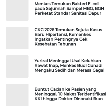
Menkes Temukan Bakteri E. coli
WAHANA
pada Sejumlah Sampel MBG, BGN
LISTRIK
Perketat Standar Sanitasi Dapur
WAHANA
CKG 2026 Temukan Sejuta Kasus
TRAVEL
Baru Hipertensi, Kemenkes
Ingatkan Pentingnya Cek
Kesehatan Tahunan
WAHANA
TV
Yurizal Meninggal Usai Keluhkan
WAHANANEWS
Rawat Inap, Menkes Budi Gunadi
ID
Mengaku Sedih dan Merasa Gagal
WAHANANEWS
CO ID
Buntut Cacian ke Pasien yang
Meninggal, 10 Nakes Teridentifikasi
KKI hingga Dokter Dinonaktifkan
WAHANANEWS
NET