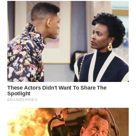
TAPANULI
TENGAH
WN DELI
SERDANG
WN
TEBING
TINGGI
WN
PAKPAK
WN
KARAWANG
WN
BEKASI