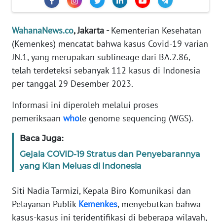
Informasi
INDEKS
WahanaNews.co
, Jakarta -
Kementerian Kesehatan
BERITA
(Kemenkes) mencatat bahwa kasus Covid-19 varian
JN.1, yang merupakan sublineage dari BA.2.86,
KONTAK
telah terdeteksi sebanyak 112 kasus di Indonesia
KAMI
per tanggal 29 Desember 2023.
INFO
Informasi ini diperoleh melalui proses
IKLAN
pemeriksaan
who
le genome sequencing (WGS).
TENTANG
Baca Juga:
KAMI
Gejala COVID-19 Stratus dan Penyebarannya
yang Kian Meluas di Indonesia
PEDOMAN
MEDIA
Siti Nadia Tarmizi, Kepala Biro Komunikasi dan
SIBER
Pelayanan Publik
Kemenkes
, menyebutkan bahwa
kasus-kasus ini teridentifikasi di beberapa wilayah,
REDAKSI