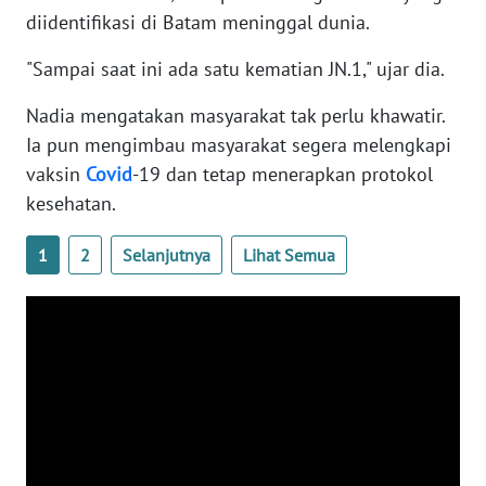
WN
diidentifikasi di Batam meninggal dunia.
BANTEN
"Sampai saat ini ada satu kematian JN.1," ujar dia.
WN
Nadia mengatakan masyarakat tak perlu khawatir.
NTT
Ia pun mengimbau masyarakat segera melengkapi
vaksin
Covid
-19 dan tetap menerapkan protokol
WN
KEPRI
kesehatan.
1
2
Selanjutnya
Lihat Semua
WN
PAPUA
WN
PAPUA
BARAT
WN
RIAU