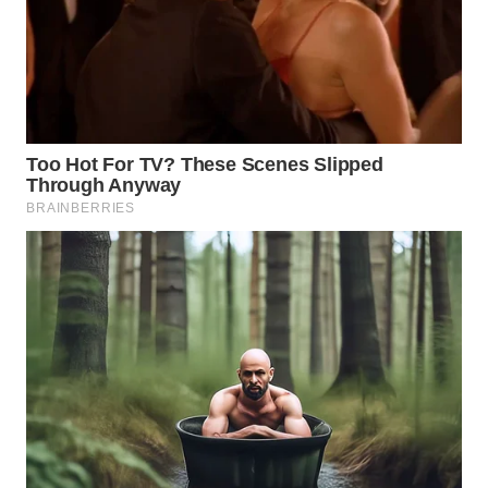
WN
KALTARA
WN
KALSEL
WN
KALTIM
WN
SULSEL
WN
GORONTALO
WN
SULUT