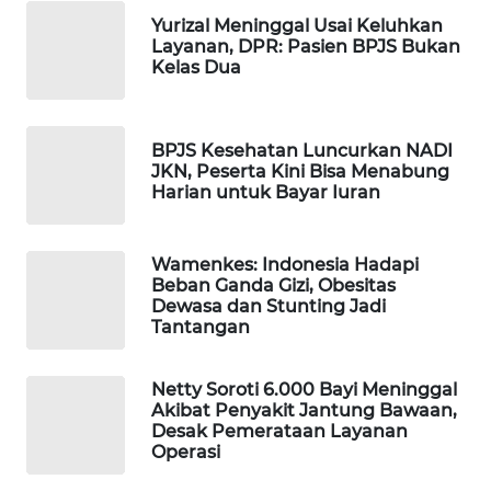
Yurizal Meninggal Usai Keluhkan
WAHANA
Layanan, DPR: Pasien BPJS Bukan
SPORT
Kelas Dua
WAHANA
UMKM
BPJS Kesehatan Luncurkan NADI
JKN, Peserta Kini Bisa Menabung
WAHANA
Harian untuk Bayar Iuran
SELEB
Wamenkes: Indonesia Hadapi
WAHANA
Beban Ganda Gizi, Obesitas
PERSONA
Dewasa dan Stunting Jadi
Tantangan
WAHANA
OTOMOTIF
Netty Soroti 6.000 Bayi Meninggal
Akibat Penyakit Jantung Bawaan,
Desak Pemerataan Layanan
WAHANA
Operasi
HEALTH