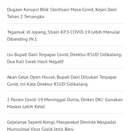
WN
Dugaan Korupsi Bilik Sterilisasi Masa Covid, Kejari Dairi
BABEL
Tahan 2 Tersangka
WN
'Ngamuk' di Jepang, Strain KP.3 COVID-19 Lebih Menular
SUMBAR
Dibanding JN.1
WN
Isu Bupati Dairi Terpapar Covid, Direktur RSUD Sidikalang:
SUMSEL
Dua Kali Swab Hasil Negatif
WN
Akan Gelar Open House, Bupati Dairi Diisukan Terpapar
BENGKULU
Covid, Ini Kata Direktur RSUD Sidikalang
WN
2 Pasien Covid-19 Meninggal Dunia, Dinkes DKI: Gunakan
LAMPUNG
Masker Lebih Ketat
WN
Gejalanya Seperti Alergi, Masyarakat Diminta Waspadai
JATENG
Munculnya Virus Covid Jenis Baru