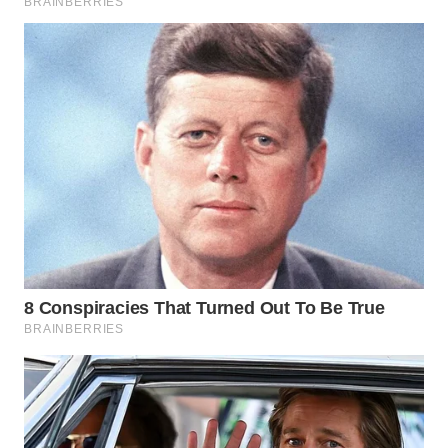
WN
INDRAMAYU
WN
KUNINGAN
WN
MAJALENGKA
WN
SUBANG
WN
SUKABUMI
WN
PURWAKARTA