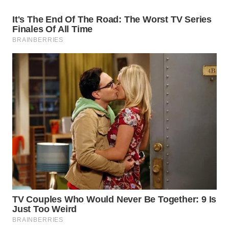
WN
TAPANULI
SELATAN
WN
TANJUNG
LESUNG
WN
KARO
WN
SIMALUNGUN
WN
LABUHANBATU
WN