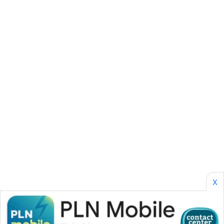
SONYA
ASA
NEWS
X