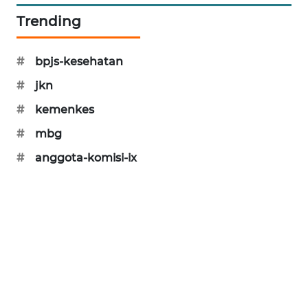
PORTAL
Trending
KONSUMEN
#
bpjs-kesehatan
FORWAMKI
#
jkn
ALPERKLINAS
#
kemenkes
#
mbg
FORJASIDA
#
anggota-komisi-ix
TAMBANG
NEWS
SITUNGIR
NEWS
SIDIKALANG
NEWS