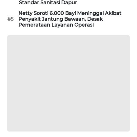
Standar Sanitasi Dapur
MAWAKA
Netty Soroti 6.000 Bayi Meninggal Akibat
ID
#5
Penyakit Jantung Bawaan, Desak
Pemerataan Layanan Operasi
MARTABAT
NET
PLN
WATCH
MKLI
LPKKI
LKKI
KOPEKLIN