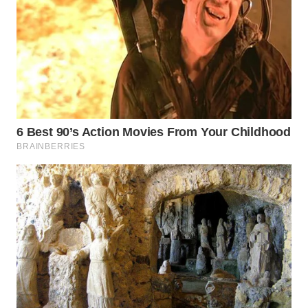
WN
BOGOR
WN
DEPOK
WN
TAPANULI
UTARA
WN
SAMOSIR
WN
PADANG
LAWAS