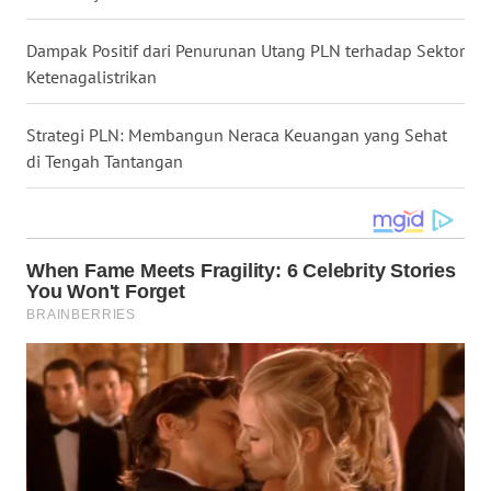
WN
Dampak Positif dari Penurunan Utang PLN terhadap Sektor
NUSANTARA
Ketenagalistrikan
WN
JOGJA
Strategi PLN: Membangun Neraca Keuangan yang Sehat
di Tengah Tantangan
WN
JATIM
WN
BALI
WN
KALBAR
WN
KALTENG