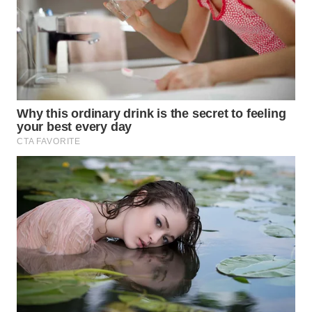
WN
NATUNA
WN
BINTAN
WN
MANDALIKA
WN
LIKUPANG
WN
LABUANBAJO
WN
BORNEO