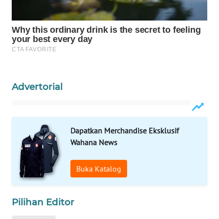
Wahana
Media
Group
WAHANA
NEWS
Advertorial
WAHANA
TANI
WAHANA
Dapatkan Merchandise Eksklusif
ADVOKAT
Wahana News
WAHANA
Buka Katalog
INFRASTRUKTUR
WAHANA
Pilihan Editor
KONSUMEN