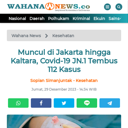
Nasional
Daerah
Polhukam
Kriminal
Ekuin
Sains-Te
WAHANA
Tutup
TV
Wahana News
Kesehatan
NASIONAL
Muncul di Jakarta hingga
Kaltara, Covid-19 JN.1 Tembus
DAERAH
112 Kasus
Sopian Simanjuntak - Kesehatan
POLHUKAM
Jumat, 29 Desember 2023 - 14:34 WIB
KRIMINAL
EKUIN