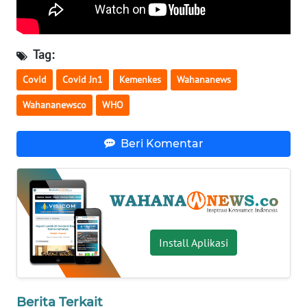
WN
SERAMBI
Tag:
WN
Covid
Covid Jn1
Kemenkes
Wahananews
JAMBI
Wahananewsco
WHO
WN
SULTRA
Beri Komentar
WN
NTB
WN
SULTENG
Install Aplikasi
WN
SULBAR
Berita Terkait