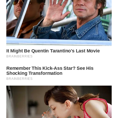
WN
PRIANGAN
TIMUR
WN
SEMARANG
WN
SOLO
WN
BOROBUDUR
WN
MADURA
WN
SURABAYA