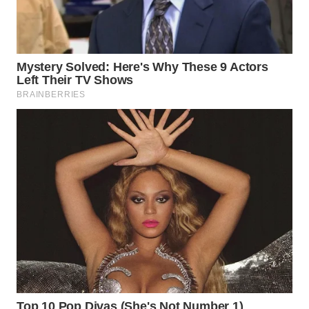
WN
KALTARA
WN
KALSEL
WN
KALTIM
WN
SULSEL
WN
GORONTALO
WN
SULUT