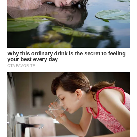
WN
INDRAMAYU
WN
KUNINGAN
WN
MAJALENGKA
WN
SUBANG
WN
SUKABUMI
WN
PURWAKARTA