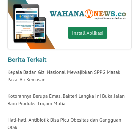
WN
SERAMBI
Install Aplikasi
WN
JAMBI
WN
Berita Terkait
SULTRA
Kepala Badan Gizi Nasional Mewajibkan SPPG Masak
WN
Pakai Air Kemasan
NTB
Kotorannya Berupa Emas, Bakteri Langka Ini Buka Jalan
WN
Baru Produksi Logam Mulia
SULTENG
Hati-hati! Antibiotik Bisa Picu Obesitas dan Gangguan
WN
Otak
SULBAR