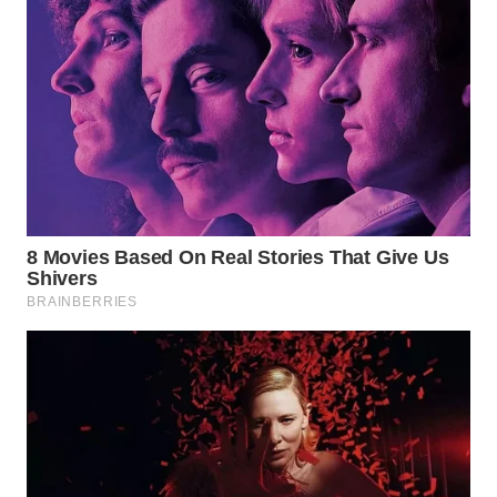
WN
TAPANULI
SELATAN
WN
TANJUNG
LESUNG
WN
KARO
WN
SIMALUNGUN
WN
LABUHANBATU
WN