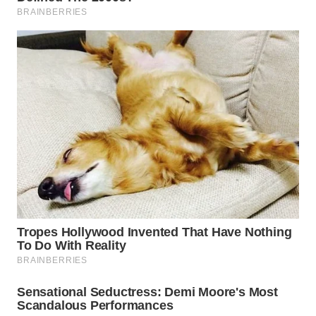
WN
NATUNA
WN
BINTAN
WN
MANDALIKA
WN
LIKUPANG
WN
LABUANBAJO
WN
BORNEO