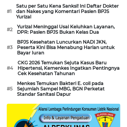
Satu per Satu Kena Sanksi! Ini Daftar Dokter
MAWAKA
#1
dan Nakes yang Komentari Pasien BPJS
ID
Yurizal
Yurizal Meninggal Usai Keluhkan Layanan,
#2
MARTABAT
DPR: Pasien BPJS Bukan Kelas Dua
NET
BPJS Kesehatan Luncurkan NADI JKN,
#3
Peserta Kini Bisa Menabung Harian untuk
PLN
Bayar Iuran
WATCH
CKG 2026 Temukan Sejuta Kasus Baru
#4
Hipertensi, Kemenkes Ingatkan Pentingnya
MKLI
Cek Kesehatan Tahunan
Menkes Temukan Bakteri E. coli pada
LPKKI
#5
Sejumlah Sampel MBG, BGN Perketat
Standar Sanitasi Dapur
LKKI
KOPEKLIN