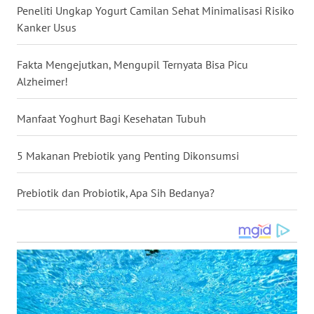
Peneliti Ungkap Yogurt Camilan Sehat Minimalisasi Risiko
WN
Kanker Usus
BABEL
Fakta Mengejutkan, Mengupil Ternyata Bisa Picu
WN
Alzheimer!
SUMBAR
Manfaat Yoghurt Bagi Kesehatan Tubuh
WN
SUMSEL
5 Makanan Prebiotik yang Penting Dikonsumsi
WN
BENGKULU
Prebiotik dan Probiotik, Apa Sih Bedanya?
WN
LAMPUNG
WN
JATENG