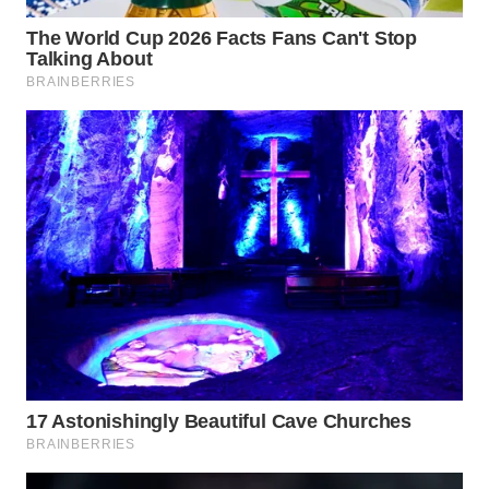
WN
BOGOR
WN
DEPOK
WN
TAPANULI
UTARA
WN
SAMOSIR
WN
PADANG
LAWAS