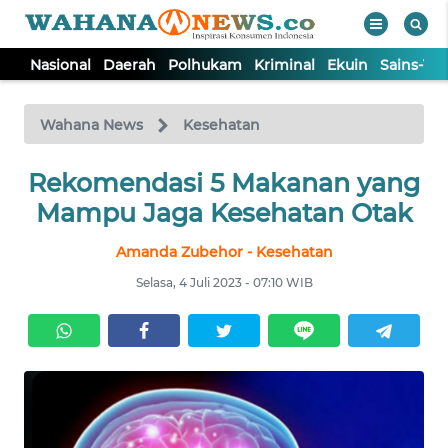
Nasional
Daerah
Polhukam
Kriminal
Ekuin
Sains-Te
WAHANA
Tutup
TV
Wahana News
Kesehatan
Rekomendasi 5 Makanan yang
NASIONAL
Mampu Jaga Kesehatan Otak
DAERAH
Amanda Zubehor - Kesehatan
Selasa, 4 Juli 2023 - 07:10 WIB
POLHUKAM
KRIMINAL
EKUIN