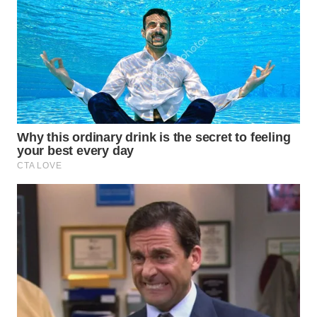
WN
NUSANTARA
WN
JOGJA
WN
JATIM
WN
BALI
WN
KALBAR
WN
KALTENG