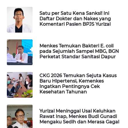
WAHANA
Satu per Satu Kena Sanksi! Ini
SPORT
Daftar Dokter dan Nakes yang
Komentari Pasien BPJS Yurizal
WAHANA
UMKM
Menkes Temukan Bakteri E. coli
WAHANA
pada Sejumlah Sampel MBG, BGN
SELEB
Perketat Standar Sanitasi Dapur
WAHANA
CKG 2026 Temukan Sejuta Kasus
PERSONA
Baru Hipertensi, Kemenkes
Ingatkan Pentingnya Cek
WAHANA
Kesehatan Tahunan
OTOMOTIF
Yurizal Meninggal Usai Keluhkan
WAHANA
Rawat Inap, Menkes Budi Gunadi
HEALTH
Mengaku Sedih dan Merasa Gagal