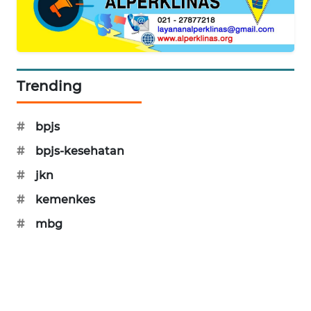
PORTAL
KONSUMEN
FORWAMKI
Trending
ALPERKLINAS
#
bpjs
FORJASIDA
#
bpjs-kesehatan
#
jkn
TAMBANG
NEWS
#
kemenkes
#
mbg
SITUNGIR
NEWS
SIDIKALANG
NEWS