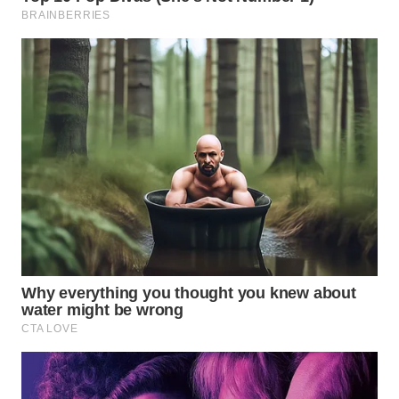
WN
MALUKU
WN
MALUT
WN
DAIRI
WN
DANAU
TOBA
WN
NIAS
WN
LANGKAT