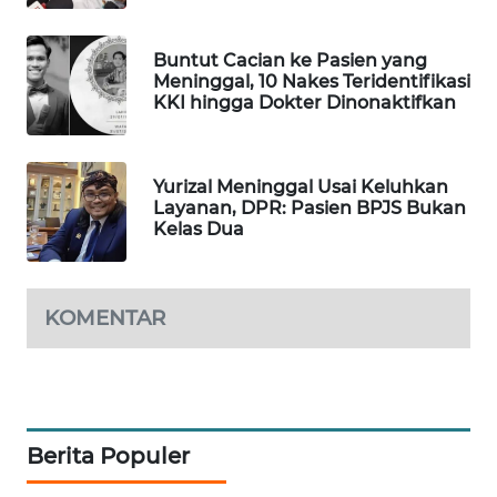
WAHANA
DESA
Buntut Cacian ke Pasien yang
WISATA
Meninggal, 10 Nakes Teridentifikasi
KKI hingga Dokter Dinonaktifkan
LAPAK
WAHANA
Yurizal Meninggal Usai Keluhkan
Layanan, DPR: Pasien BPJS Bukan
Wahana
Kelas Dua
Network
KONSUMEN
LISTRIK
KOMENTAR
MASYARAKAT
KELISTRIKAN
WALINKI
Berita Populer
ID