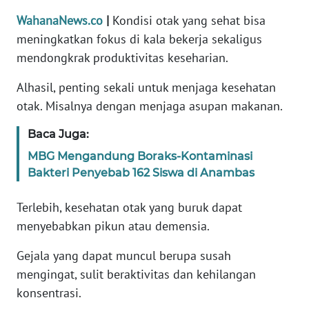
Informasi
WahanaNews.co
|
Kondisi otak yang sehat bisa
INDEKS
meningkatkan fokus di kala bekerja sekaligus
BERITA
mendongkrak produktivitas keseharian.
Alhasil, penting sekali untuk menjaga kesehatan
KONTAK
KAMI
otak. Misalnya dengan menjaga asupan makanan.
Baca Juga:
INFO
IKLAN
MBG Mengandung Boraks-Kontaminasi
Bakteri Penyebab 162 Siswa di Anambas
TENTANG
KAMI
Terlebih, kesehatan otak yang buruk dapat
menyebabkan pikun atau demensia.
PEDOMAN
MEDIA
Gejala yang dapat muncul berupa susah
SIBER
mengingat, sulit beraktivitas dan kehilangan
konsentrasi.
REDAKSI