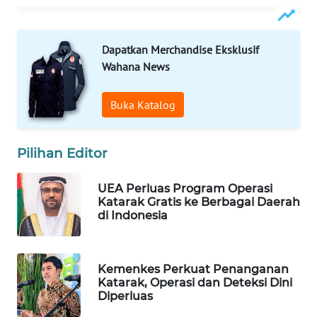
WAHANA
LISTRIK
Dapatkan Merchandise Eksklusif
Wahana News
WAHANA
TRAVEL
Buka Katalog
WAHANA
TV
Pilihan Editor
WAHANANEWS
UEA Perluas Program Operasi
ID
Katarak Gratis ke Berbagai Daerah
di Indonesia
WAHANANEWS
CO ID
Kemenkes Perkuat Penanganan
Katarak, Operasi dan Deteksi Dini
WAHANANEWS
Diperluas
NET