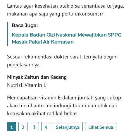
Lantas agar kesehatan otak bisa senantiasa terjaga,
makanan apa saja yang perlu dikonsumsi?
KARIR
Baca Juga:
DISCLAIMER
Kepala Badan Gizi Nasional Mewajibkan SPPG
Masak Pakai Air Kemasan
Wahana
News
Regional
Sesuai rekomendasi dokter saraf, ternyata begini
penjelasannya:
WN
Minyak Zaitun dan Kacang
SUMUT
Nutrisi: Vitamin E
WN
Mendapatkan vitamin E dalam jumlah yang cukup
JAKARTA
akan membantu melindungi tubuh dan otak dari
kerusakan akibat radikal bebas.
WN
JABAR
1
2
3
4
Selanjutnya
Lihat Semua