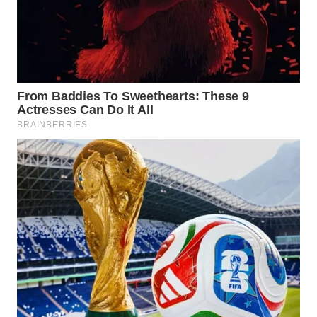
TAPANULI
TENGAH
WN DELI
SERDANG
WN
TEBING
TINGGI
WN
PAKPAK
WN
KARAWANG
WN
BEKASI