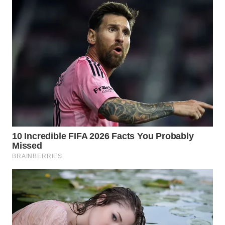
WN
SUMEDANG
WN
CIANJUR
WN
KEPULAUAN
SERIBU
WN
TANGERANG
WN
BINJAI
WN
CIREBON