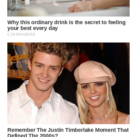
WN
PRIANGAN
TIMUR
WN
SEMARANG
WN
SOLO
WN
BOROBUDUR
WN
MADURA
WN
SURABAYA