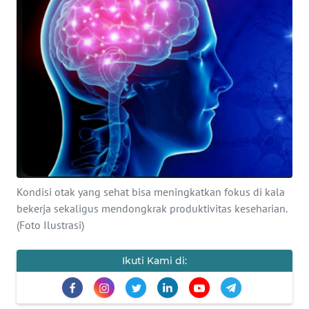
SAINS-TEKNO
KESEHATAN
INTERNASIONAL
SERBA-SERBI
PENDIDIKAN
Kondisi otak yang sehat bisa meningkatkan fokus di kala
OLAHRAGA
bekerja sekaligus mendongkrak produktivitas keseharian.
(Foto Ilustrasi)
OPINI
Ikuti Kami di:
EDITORIAL