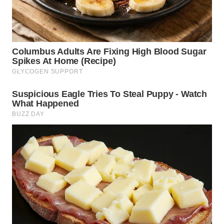
WN
KALTARA
WN
KALSEL
WN
KALTIM
WN
SULSEL
WN
GORONTALO
WN
SULUT