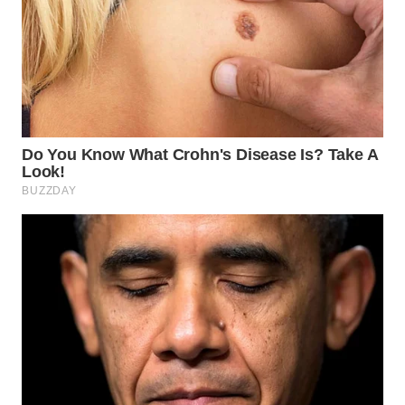
WN
NATUNA
WN
BINTAN
WN
MANDALIKA
WN
LIKUPANG
WN
LABUANBAJO
WN
BORNEO