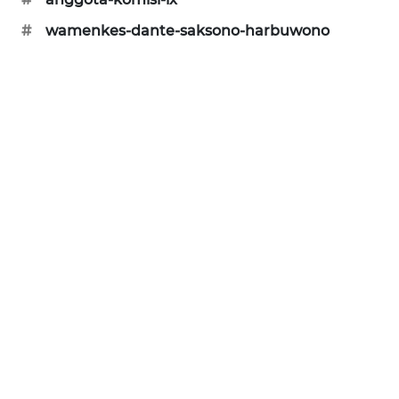
SIBARAGAS
#
wamenkes-dante-saksono-harbuwono
NEWS
METRO
SIANTAR
NEWS
METRO
MEDAN
NEWS
METRO
JAKARTA
NEWS
KRT
NEWS