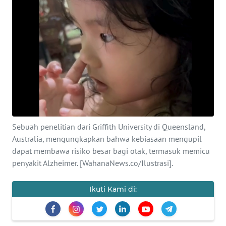
SAINS-TEKNO
KESEHATAN
INTERNASIONAL
SERBA-SERBI
PENDIDIKAN
Sebuah penelitian dari Griffith University di Queensland,
Australia, mengungkapkan bahwa kebiasaan mengupil
OLAHRAGA
dapat membawa risiko besar bagi otak, termasuk memicu
penyakit Alzheimer. [WahanaNews.co/Ilustrasi].
OPINI
Ikuti Kami di:
EDITORIAL