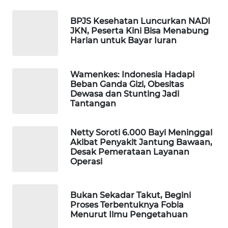
WAHANA
BPJS Kesehatan Luncurkan NADI
SPORT
JKN, Peserta Kini Bisa Menabung
Harian untuk Bayar Iuran
WAHANA
UMKM
Wamenkes: Indonesia Hadapi
Beban Ganda Gizi, Obesitas
WAHANA
Dewasa dan Stunting Jadi
SELEB
Tantangan
WAHANA
Netty Soroti 6.000 Bayi Meninggal
PERSONA
Akibat Penyakit Jantung Bawaan,
Desak Pemerataan Layanan
Operasi
WAHANA
OTOMOTIF
Bukan Sekadar Takut, Begini
WAHANA
Proses Terbentuknya Fobia
HEALTH
Menurut Ilmu Pengetahuan