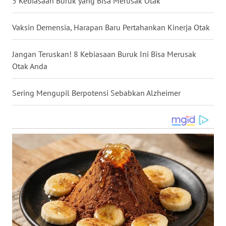
5 Kebiasaan Buruk yang Bisa Merusak Otak
WN
NUSANTARA
Vaksin Demensia, Harapan Baru Pertahankan Kinerja Otak
WN
Jangan Teruskan! 8 Kebiasaan Buruk Ini Bisa Merusak
JOGJA
Otak Anda
WN
Sering Mengupil Berpotensi Sebabkan Alzheimer
JATIM
WN
BALI
WN
KALBAR
WN
KALTENG