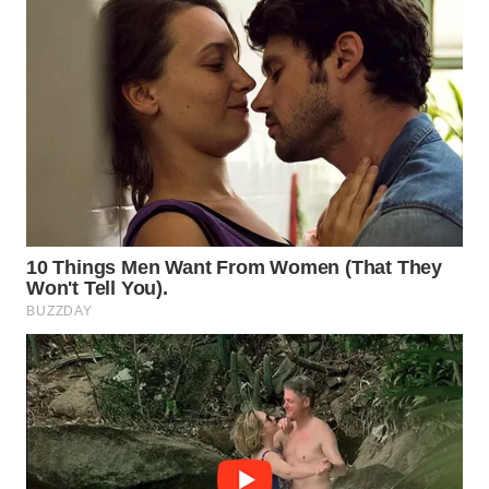
TAPANULI
TENGAH
WN DELI
SERDANG
WN
TEBING
TINGGI
WN
PAKPAK
WN
KARAWANG
WN
BEKASI