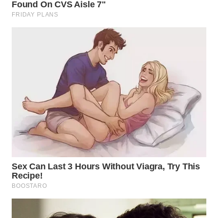
WN
TAPANULI
SELATAN
WN
TANJUNG
LESUNG
WN
KARO
WN
SIMALUNGUN
WN
LABUHANBATU
WN