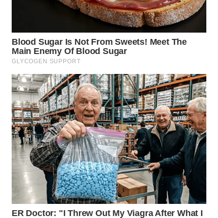
WN
MALUKU
WN
MALUT
WN
DAIRI
WN
DANAU
TOBA
WN
NIAS
WN
LANGKAT