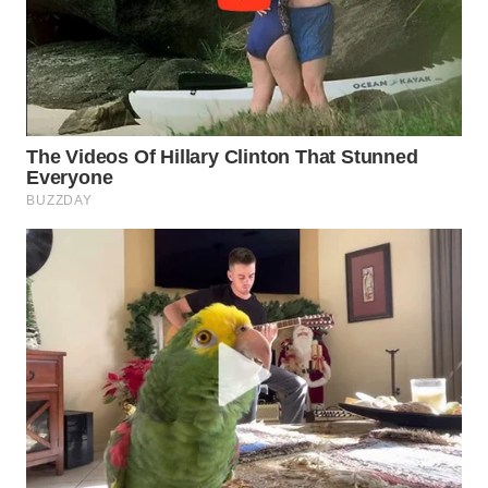
WN
BOGOR
WN
DEPOK
WN
TAPANULI
UTARA
WN
SAMOSIR
WN
PADANG
LAWAS