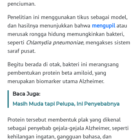
penciuman.
KARIR
Penelitian ini menggunakan tikus sebagai model,
dan hasilnya menunjukkan bahwa
mengupil
atau
DISCLAIMER
merusak rongga hidung memungkinkan bakteri,
seperti
Chlamydia pneumoniae
, mengakses sistem
Wahana
saraf pusat.
News
Regional
Begitu berada di otak, bakteri ini merangsang
pembentukan protein beta amiloid, yang
WN
merupakan biomarker utama Alzheimer.
SUMUT
Baca Juga:
WN
Masih Muda tapi Pelupa, Ini Penyebabnya
JAKARTA
Protein tersebut membentuk plak yang dikenal
WN
sebagai penyebab gejala-gejala Alzheimer, seperti
JABAR
kehilangan ingatan, gangguan bahasa, dan