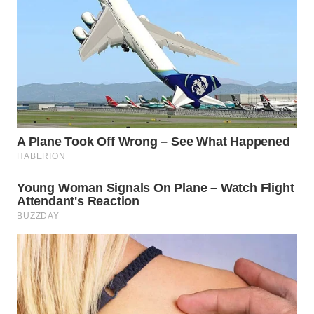
WN
PRIANGAN
TIMUR
WN
SEMARANG
WN
SOLO
WN
BOROBUDUR
WN
MADURA
WN
SURABAYA