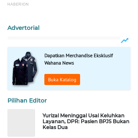
WAHANA
LISTRIK
Advertorial
WAHANA
TRAVEL
WAHANA
Dapatkan Merchandise Eksklusif
TV
Wahana News
WAHANANEWS
Buka Katalog
ID
Pilihan Editor
WAHANANEWS
CO ID
Yurizal Meninggal Usai Keluhkan
Layanan, DPR: Pasien BPJS Bukan
WAHANANEWS
Kelas Dua
NET