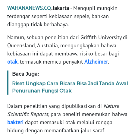
Informasi
WAHANANEWS.CO
, Jakarta -
Mengupil mungkin
INDEKS
terdengar seperti kebiasaan sepele, bahkan
BERITA
dianggap tidak berbahaya.
Namun, sebuah penelitian dari Griffith University di
KONTAK
KAMI
Queensland, Australia, mengungkapkan bahwa
kebiasaan ini dapat membawa risiko besar bagi
INFO
otak
, termasuk memicu penyakit
Alzheimer
.
IKLAN
Baca Juga:
TENTANG
Riset Ungkap Cara Bicara Bisa Jadi Tanda Awal
KAMI
Penurunan Fungsi Otak
PEDOMAN
Dalam penelitian yang dipublikasikan di
Nature
MEDIA
Scientific Reports
, para peneliti menemukan bahwa
SIBER
bakteri
dapat memasuki otak melalui rongga
hidung dengan memanfaatkan jalur saraf
REDAKSI