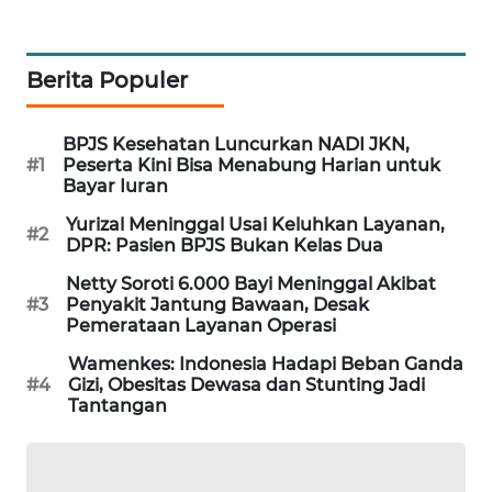
MAWAKA
ID
Berita Populer
MARTABAT
NET
BPJS Kesehatan Luncurkan NADI JKN,
#1
Peserta Kini Bisa Menabung Harian untuk
Bayar Iuran
PLN
WATCH
Yurizal Meninggal Usai Keluhkan Layanan,
#2
DPR: Pasien BPJS Bukan Kelas Dua
MKLI
Netty Soroti 6.000 Bayi Meninggal Akibat
#3
Penyakit Jantung Bawaan, Desak
Pemerataan Layanan Operasi
LPKKI
Wamenkes: Indonesia Hadapi Beban Ganda
#4
Gizi, Obesitas Dewasa dan Stunting Jadi
LKKI
Tantangan
KOPEKLIN