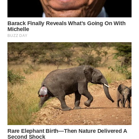
Wahana
Media
Group
WAHANA
NEWS
WAHANA
TANI
WAHANA
ADVOKAT
WAHANA
INFRASTRUKTUR
WAHANA
KONSUMEN