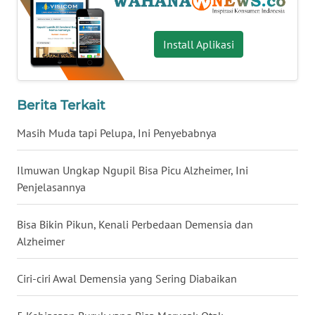
WN
BABEL
Install Aplikasi
WN
SUMBAR
Berita Terkait
WN
Masih Muda tapi Pelupa, Ini Penyebabnya
SUMSEL
Ilmuwan Ungkap Ngupil Bisa Picu Alzheimer, Ini
WN
Penjelasannya
BENGKULU
Bisa Bikin Pikun, Kenali Perbedaan Demensia dan
WN
Alzheimer
LAMPUNG
Ciri-ciri Awal Demensia yang Sering Diabaikan
WN
JATENG