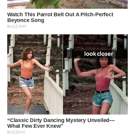
WN
SUMEDANG
WN
CIANJUR
WN
KEPULAUAN
SERIBU
WN
TANGERANG
WN
BINJAI
WN
CIREBON