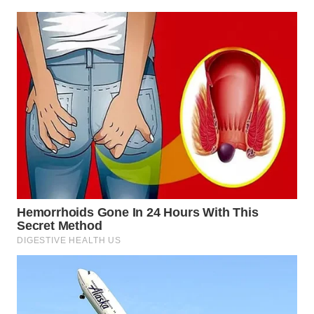
WN
INDRAMAYU
WN
KUNINGAN
WN
MAJALENGKA
WN
SUBANG
WN
SUKABUMI
WN
PURWAKARTA