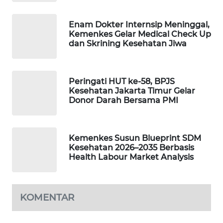
WAHANA
DESA
Enam Dokter Internsip Meninggal,
WISATA
Kemenkes Gelar Medical Check Up
dan Skrining Kesehatan Jiwa
LAPAK
WAHANA
Peringati HUT ke-58, BPJS
Kesehatan Jakarta Timur Gelar
Wahana
Donor Darah Bersama PMI
Network
KONSUMEN
Kemenkes Susun Blueprint SDM
LISTRIK
Kesehatan 2026–2035 Berbasis
Health Labour Market Analysis
MASYARAKAT
KELISTRIKAN
KOMENTAR
WALINKI
ID