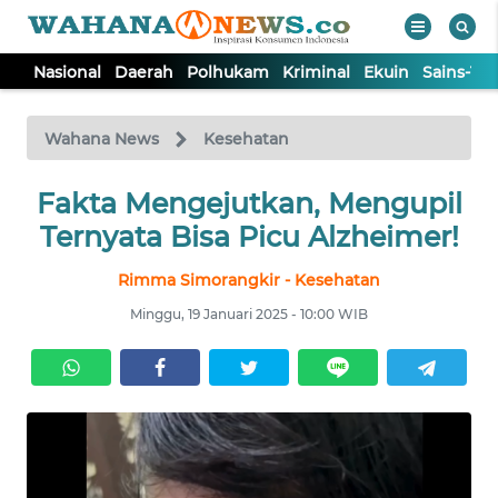
Nasional
Daerah
Polhukam
Kriminal
Ekuin
Sains-Te
WAHANA
Tutup
TV
Wahana News
Kesehatan
NASIONAL
Fakta Mengejutkan, Mengupil
Ternyata Bisa Picu Alzheimer!
DAERAH
Rimma Simorangkir - Kesehatan
Minggu, 19 Januari 2025 - 10:00 WIB
POLHUKAM
KRIMINAL
EKUIN