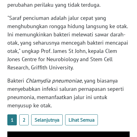
perubahan perilaku yang tidak terduga.
WN
BANTEN
"Saraf penciuman adalah jalur cepat yang
menghubungkan rongga hidung langsung ke otak.
WN
Ini memungkinkan bakteri melewati sawar darah-
NTT
otak, yang seharusnya mencegah bakteri mencapai
WN
otak," ungkap Prof. James St John, kepala Clem
KEPRI
Jones Centre for Neurobiology and Stem Cell
Research, Griffith University.
WN
PAPUA
Bakteri
Chlamydia pneumoniae
, yang biasanya
menyebabkan infeksi saluran pernapasan seperti
WN
pneumonia, memanfaatkan jalur ini untuk
PAPUA
menyusup ke otak.
BARAT
1
2
Selanjutnya
Lihat Semua
WN
RIAU