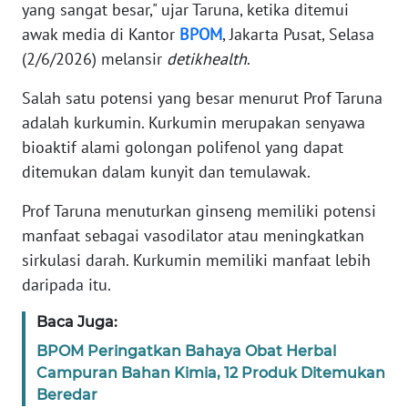
yang sangat besar," ujar Taruna, ketika ditemui
awak media di Kantor
BPOM
, Jakarta Pusat, Selasa
KARIR
(2/6/2026) melansir
detikhealth
.
DISCLAIMER
Salah satu potensi yang besar menurut Prof Taruna
adalah kurkumin. Kurkumin merupakan senyawa
Wahana
bioaktif alami golongan polifenol yang dapat
News
ditemukan dalam kunyit dan temulawak.
Regional
Prof Taruna menuturkan ginseng memiliki potensi
WN
manfaat sebagai vasodilator atau meningkatkan
SUMUT
sirkulasi darah. Kurkumin memiliki manfaat lebih
daripada itu.
WN
JAKARTA
Baca Juga:
BPOM Peringatkan Bahaya Obat Herbal
WN
Campuran Bahan Kimia, 12 Produk Ditemukan
JABAR
Beredar