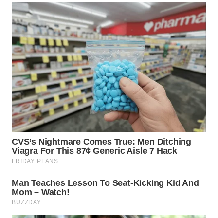
WN
TAPANULI
SELATAN
WN
TANJUNG
LESUNG
WN
KARO
WN
SIMALUNGUN
WN
LABUHANBATU
WN