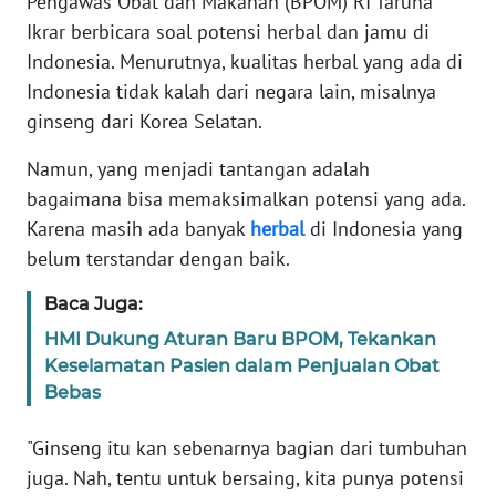
Pengawas Obat dan Makanan (BPOM) RI Taruna
Informasi
Ikrar berbicara soal potensi herbal dan jamu di
INDEKS
Indonesia. Menurutnya, kualitas herbal yang ada di
BERITA
Indonesia tidak kalah dari negara lain, misalnya
ginseng dari Korea Selatan.
KONTAK
KAMI
Namun, yang menjadi tantangan adalah
bagaimana bisa memaksimalkan potensi yang ada.
INFO
Karena masih ada banyak
herbal
di Indonesia yang
IKLAN
belum terstandar dengan baik.
TENTANG
Baca Juga:
KAMI
HMI Dukung Aturan Baru BPOM, Tekankan
Keselamatan Pasien dalam Penjualan Obat
PEDOMAN
Bebas
MEDIA
SIBER
"Ginseng itu kan sebenarnya bagian dari tumbuhan
juga. Nah, tentu untuk bersaing, kita punya potensi
REDAKSI