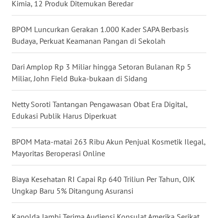
Kimia, 12 Produk Ditemukan Beredar
WN
NUSANTARA
BPOM Luncurkan Gerakan 1.000 Kader SAPA Berbasis
Budaya, Perkuat Keamanan Pangan di Sekolah
WN
JOGJA
Dari Amplop Rp 3 Miliar hingga Setoran Bulanan Rp 5
Miliar, John Field Buka-bukaan di Sidang
WN
JATIM
Netty Soroti Tantangan Pengawasan Obat Era Digital,
Edukasi Publik Harus Diperkuat
WN
BALI
BPOM Mata-matai 263 Ribu Akun Penjual Kosmetik Ilegal,
Mayoritas Beroperasi Online
WN
KALBAR
Biaya Kesehatan RI Capai Rp 640 Triliun Per Tahun, OJK
Ungkap Baru 5% Ditangung Asuransi
WN
KALTENG
Kapolda Jambi Terima Audiensi Konsulat Amerika Serikat,