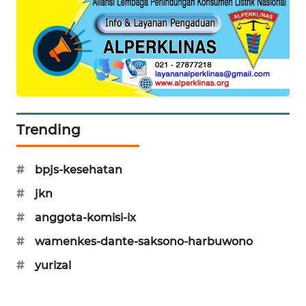
SIBARAGAS
NEWS
METRO
SIANTAR
NEWS
Trending
METRO
MEDAN
NEWS
#
bpjs-kesehatan
#
jkn
METRO
JAKARTA
#
anggota-komisi-ix
NEWS
#
wamenkes-dante-saksono-harbuwono
KRT
#
yurizal
NEWS