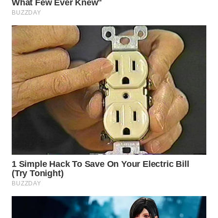
WN
INDRAMAYU
WN
KUNINGAN
WN
MAJALENGKA
WN
SUBANG
WN
SUKABUMI
WN
PURWAKARTA