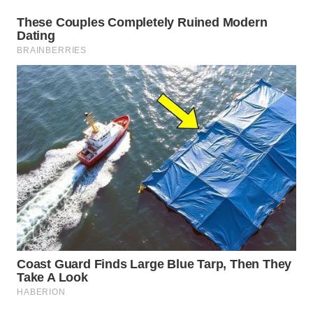
WAHANA
LISTRIK
WAHANA
TRAVEL
WAHANA
TV
WAHANANEWS
ID
WAHANANEWS
CO ID
WAHANANEWS
NET