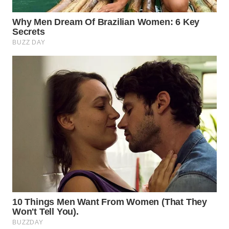
Wahana
Media
Group
WAHANA
NEWS
WAHANA
TANI
WAHANA
ADVOKAT
WAHANA
INFRASTRUKTUR
WAHANA
KONSUMEN