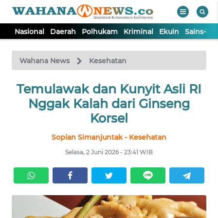
Nasional
Daerah
Polhukam
Kriminal
Ekuin
Sains-Te
WAHANA
Tutup
TV
Wahana News
Kesehatan
NASIONAL
Temulawak dan Kunyit Asli RI
Nggak Kalah dari Ginseng
DAERAH
Korsel
Sopian Simanjuntak - Kesehatan
POLHUKAM
Selasa, 2 Juni 2026 - 23:41 WIB
KRIMINAL
EKUIN