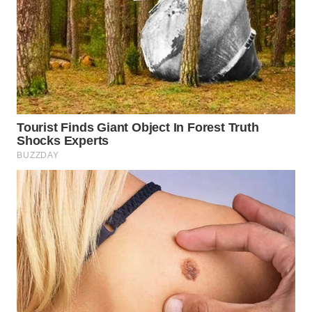
WN
BOGOR
WN
DEPOK
WN
TAPANULI
UTARA
WN
SAMOSIR
WN
PADANG
LAWAS