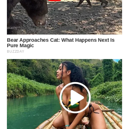
WN
NATUNA
WN
BINTAN
WN
MANDALIKA
WN
LIKUPANG
WN
LABUANBAJO
WN
BORNEO