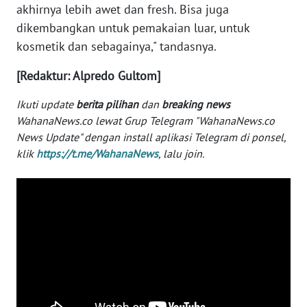
akhirnya lebih awet dan fresh. Bisa juga
WN
dikembangkan untuk pemakaian luar, untuk
SERAMBI
kosmetik dan sebagainya," tandasnya.
WN
[Redaktur: Alpredo Gultom]
JAMBI
Ikuti update
berita pilihan
dan
breaking news
WahanaNews.co lewat Grup Telegram "WahanaNews.co
WN
News Update" dengan install aplikasi Telegram di ponsel,
SULTRA
klik
https://t.me/WahanaNews
, lalu join.
WN
NTB
WN
SULTENG
WN
SULBAR