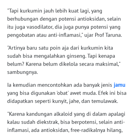
WN
"Tapi kurkumin jauh lebih kuat lagi, yang
BANTEN
berhubungan dengan potensi antioksidan, selain
itu juga vasodilator, dia juga punya potensi yang
WN
NTT
pengobatan atau anti-inflamasi," ujar Prof Taruna.
"Artinya baru satu poin aja dari kurkumin kita
WN
sudah bisa mengalahkan ginseng. Tapi kenapa
KEPRI
belum? Karena belum dikelola secara maksimal,"
WN
sambungnya.
PAPUA
Ia kemudian mencontohkan ada banyak jenis
jamu
yang bisa digunakan 'obat' awet muda. Efek ini bisa
WN
PAPUA
didapatkan seperti kunyit, jahe, dan temulawak.
BARAT
"Karena kandungan alkaloid yang di dalam apalagi
kalau sudah diekstrak, bisa berpotensi, selain anti-
WN
RIAU
inflamasi, ada antioksidan, free-radikalnya hilang,