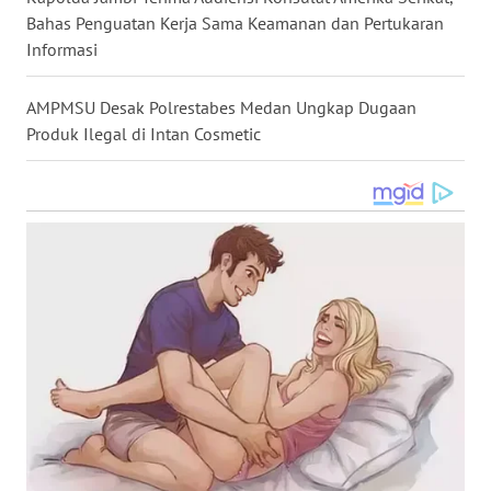
Bahas Penguatan Kerja Sama Keamanan dan Pertukaran
WN
KALTARA
Informasi
WN
AMPMSU Desak Polrestabes Medan Ungkap Dugaan
KALSEL
Produk Ilegal di Intan Cosmetic
WN
KALTIM
WN
SULSEL
WN
GORONTALO
WN
SULUT