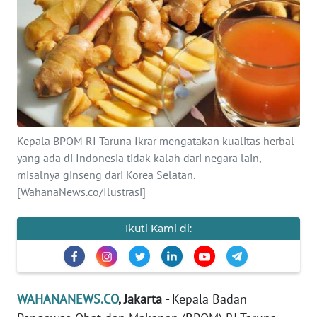
SAINS-TEKNO
KESEHATAN
INTERNASIONAL
SERBA-SERBI
Kepala BPOM RI Taruna Ikrar mengatakan kualitas herbal
yang ada di Indonesia tidak kalah dari negara lain,
PENDIDIKAN
misalnya ginseng dari Korea Selatan.
[WahanaNews.co/Ilustrasi]
OLAHRAGA
Ikuti Kami di:
OPINI
EDITORIAL
WAHANANEWS.CO
, Jakarta -
Kepala Badan