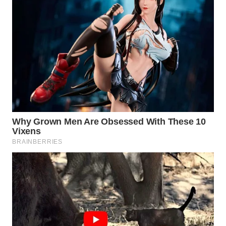
WN
PRIANGAN
TIMUR
WN
SEMARANG
WN
SOLO
WN
BOROBUDUR
WN
MADURA
WN
SURABAYA