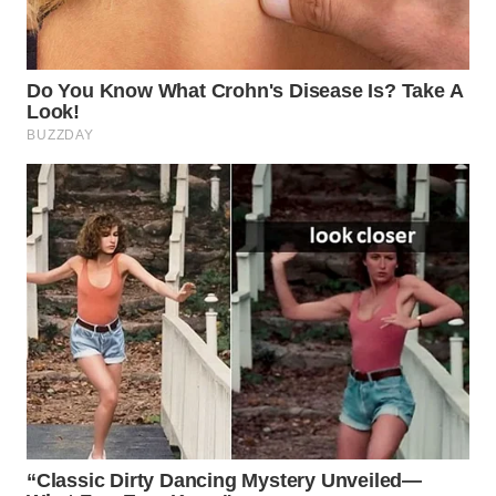
WN
SUMEDANG
WN
CIANJUR
WN
KEPULAUAN
SERIBU
WN
TANGERANG
WN
BINJAI
WN
CIREBON