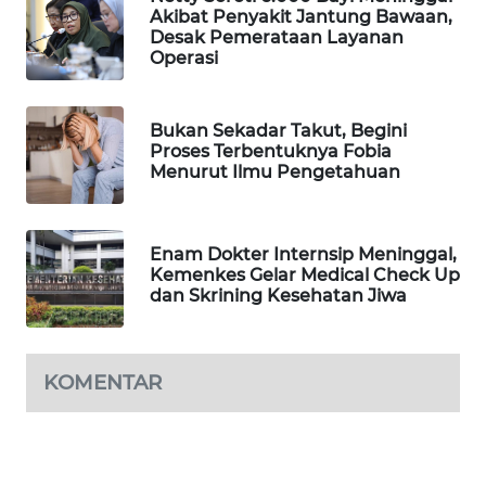
Akibat Penyakit Jantung Bawaan,
MAWAKA
Desak Pemerataan Layanan
Operasi
ID
MARTABAT
Bukan Sekadar Takut, Begini
NET
Proses Terbentuknya Fobia
Menurut Ilmu Pengetahuan
PLN
WATCH
Enam Dokter Internsip Meninggal,
Kemenkes Gelar Medical Check Up
MKLI
dan Skrining Kesehatan Jiwa
LPKKI
KOMENTAR
LKKI
KOPEKLIN