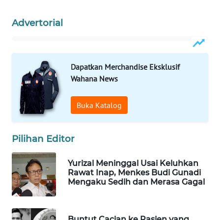
WAHANA
Advertorial
SPORT
WAHANA
UMKM
Dapatkan Merchandise Eksklusif
Wahana News
WAHANA
SELEB
Buka Katalog
WAHANA
PERSONA
Pilihan Editor
WAHANA
Yurizal Meninggal Usai Keluhkan
OTOMOTIF
Rawat Inap, Menkes Budi Gunadi
Mengaku Sedih dan Merasa Gagal
WAHANA
HEALTH
Buntut Cacian ke Pasien yang