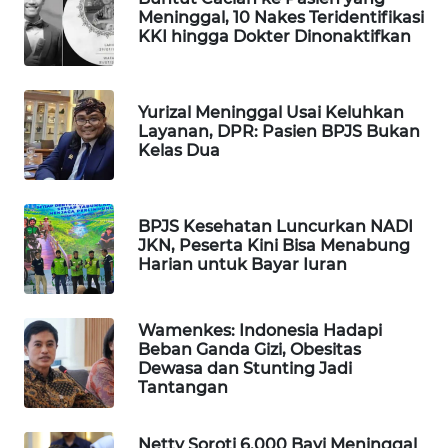
Meninggal, 10 Nakes Teridentifikasi
WAHANA
KKI hingga Dokter Dinonaktifkan
DESA
WISATA
Yurizal Meninggal Usai Keluhkan
LAPAK
Layanan, DPR: Pasien BPJS Bukan
WAHANA
Kelas Dua
Wahana
Network
BPJS Kesehatan Luncurkan NADI
JKN, Peserta Kini Bisa Menabung
KONSUMEN
Harian untuk Bayar Iuran
LISTRIK
Wamenkes: Indonesia Hadapi
MASYARAKAT
Beban Ganda Gizi, Obesitas
KELISTRIKAN
Dewasa dan Stunting Jadi
Tantangan
WALINKI
ID
Netty Soroti 6.000 Bayi Meninggal