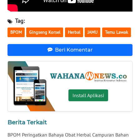
WN
BABEL
Tag:
WN
BPOM
Gingseng Korsel
Herbal
JAMU
Temu Lawak
SUMBAR
Beri Komentar
WN
SUMSEL
WN
BENGKULU
Install Aplikasi
WN
LAMPUNG
Berita Terkait
WN
JATENG
BPOM Peringatkan Bahaya Obat Herbal Campuran Bahan