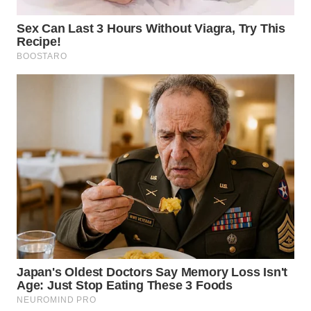
WN
MALUKU
WN
MALUT
WN
DAIRI
WN
DANAU
TOBA
WN
NIAS
WN
LANGKAT