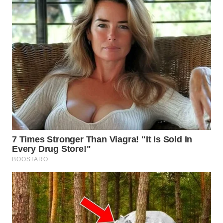
TAPANULI
TENGAH
WN DELI
SERDANG
WN
TEBING
TINGGI
WN
PAKPAK
WN
KARAWANG
WN
BEKASI