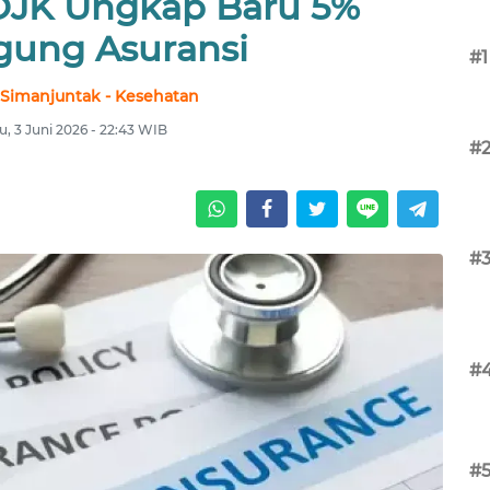
 OJK Ungkap Baru 5%
gung Asuransi
#1
 Simanjuntak - Kesehatan
, 3 Juni 2026 - 22:43 WIB
#
#
#
#