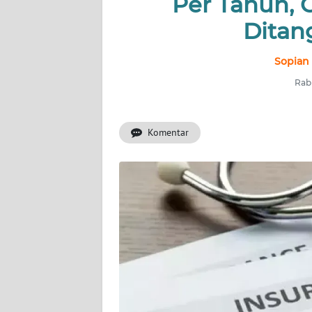
Per Tahun,
INDEKS
BERITA
Ditan
KONTAK
Sopian
KAMI
Rabu
INFO
IKLAN
Komentar
TENTANG
KAMI
PEDOMAN
MEDIA
SIBER
REDAKSI