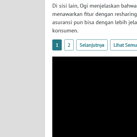
BABEL
Di sisi lain, Ogi menjelaskan bah
menawarkan fitur dengan resharin
WN
asuransi pun bisa dengan lebih je
SUMBAR
konsumen.
WN
1
2
Selanjutnya
Lihat Sem
SUMSEL
WN
BENGKULU
WN
LAMPUNG
WN
JATENG
WN