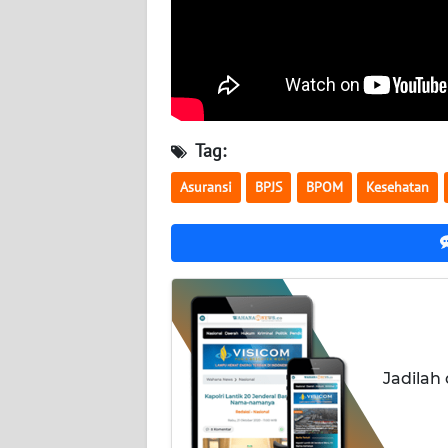
NUSANTARA
WN
JOGJA
WN
Tag:
JATIM
Asuransi
BPJS
BPOM
Kesehatan
WN
BALI
WN
KALBAR
WN
KALTENG
Jadilah
WN