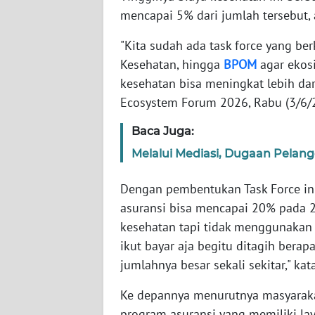
mencapai 5% dari jumlah tersebut, a
WN
"Kita sudah ada task force yang be
NTT
Kesehatan, hingga
BPOM
agar ekos
kesehatan bisa meningkat lebih da
WN
Ecosystem Forum 2026, Rabu (3/6/
KEPRI
Baca Juga:
WN
Melalui Mediasi, Dugaan Pelang
PAPUA
Dengan pembentukan Task Force in
WN
asuransi bisa mencapai 20% pada 2
PAPUA
BARAT
kesehatan tapi tidak menggunakan 
ikut bayar aja begitu ditagih berap
WN
jumlahnya besar sekali sekitar," kata
RIAU
Ke depannya menurutnya masyaraka
WN
program asuransi yang memiliki lay