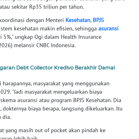
tau sekitar Rp35 triliun per tahun.
rkoordinasi dengan Menteri
Kesehatan
,
BPJS
istem kesehatan makin efisien, sehingga
asuransi
ri 5%," ungkap Ogi dalam Health Insurance
2026) melansir CNBC Indonesia.
garan Debt Collector Kredivo Berakhir Damai
i harapannya, masyarakat yang menggunakan
029. "Jadi masyarakat mengeluarkan biaya
skema asuransi atau program BPJS Kesehatan. Dia
a, dokternya biaya berapa, langsung dikeluarkan. Itu
 dia.
t yang masih out of pocket akan pindah ke
anan lebih baik.