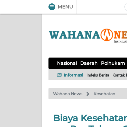
MENU
WAHANA
Tutup
TV
NASIONAL
DAERAH
POLHUKAM
KRIMINAL
EKUIN
SAINS-
KESEHATAN
INTERNASIONAL
Nasional
Daerah
Polhukam
TEKNO
Informasi
Indeks Berita
Kontak 
SERBA-
PENDIDIKAN
OLAHRAGA
OPINI
SERBI
Wahana News
Kesehatan
EDITORIAL
Biaya Kesehatan
Informasi