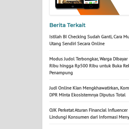
KALTARA
WN
KALSEL
Berita Terkait
Istilah BI Checking Sudah Ganti, Cara M
WN
Utang Sendiri Secara Online
KALTIM
Modus Judol Terbongkar, Warga Dibaya
WN
SULSEL
Ribu hingga Rp500 Ribu untuk Buka Re
Penampung
WN
GORONTALO
Judi Online Kian Mengkhawatirkan, Komi
DPR Minta Ekosistemnya Diputus Total
WN
SULUT
OJK Perketat Aturan Financial Influencer
Lindungi Konsumen dari Informasi Men
WN
MALUKU