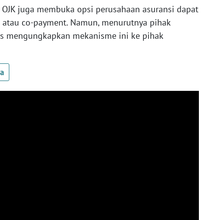
wa OJK juga membuka opsi perusahaan asuransi dapat
g atau co-payment. Namun, menurutnya pihak
las mengungkapkan mekanisme ini ke pihak
ua