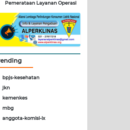
Pemerataan Layanan Operasi
rending
bpjs-kesehatan
jkn
kemenkes
mbg
anggota-komisi-ix