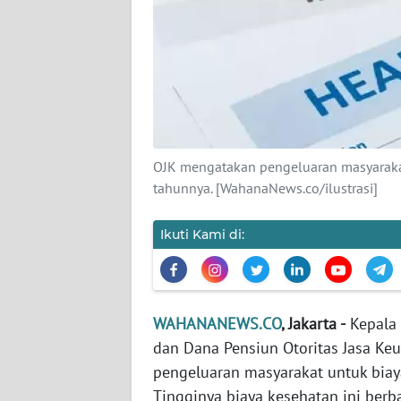
KARIR
DISCLAIMER
Wahana
News
Regional
OJK mengatakan pengeluaran masyarakat
WN
tahunnya. [WahanaNews.co/ilustrasi]
SUMUT
Ikuti Kami di:
WN
JAKARTA
WN
WAHANANEWS.CO
, Jakarta -
Kepala 
JABAR
dan Dana Pensiun Otoritas Jasa Ke
pengeluaran masyarakat untuk biay
WN
Tingginya biaya kesehatan ini berb
BANTEN