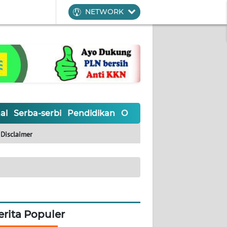
NETWORK
al
Serba-serbi
Pendidikan
Olahraga
Opini
Editoria
Disclaimer
erita Populer