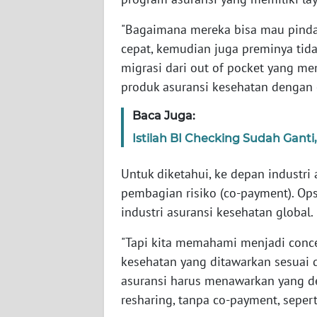
SERAMBI
"Bagaimana mereka bisa mau pindah 
cepat, kemudian juga preminya tidak
WN
JAMBI
migrasi dari out of pocket yang m
produk asuransi kesehatan dengan e
WN
SULTRA
Baca Juga:
Istilah BI Checking Sudah Gant
WN
NTB
Untuk diketahui, ke depan industri
pembagian risiko (co-payment). Op
WN
industri asuransi kesehatan global.
SULTENG
"Tapi kita memahami menjadi conce
WN
kesehatan yang ditawarkan sesuai 
SULBAR
asuransi harus menawarkan yang de
resharing, tanpa co-payment, seperti
WN