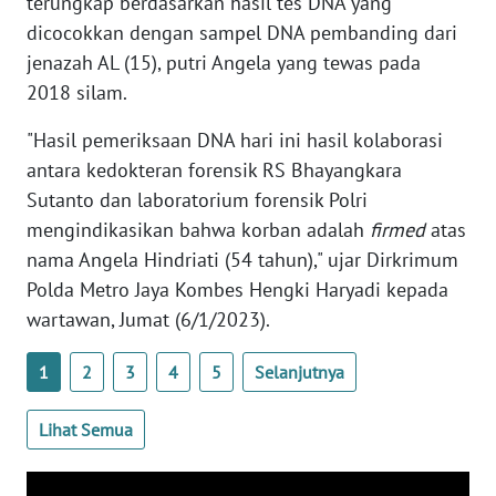
terungkap berdasarkan hasil tes DNA yang
WN
dicocokkan dengan sampel DNA pembanding dari
BANTEN
jenazah AL (15), putri Angela yang tewas pada
2018 silam.
WN
NTT
"Hasil pemeriksaan DNA hari ini hasil kolaborasi
antara kedokteran forensik RS Bhayangkara
WN
Sutanto dan laboratorium forensik Polri
KEPRI
mengindikasikan bahwa korban adalah
firmed
atas
nama Angela Hindriati (54 tahun)," ujar Dirkrimum
WN
Polda Metro Jaya Kombes Hengki Haryadi kepada
PAPUA
wartawan, Jumat (6/1/2023).
WN
PAPUA
1
2
3
4
5
Selanjutnya
BARAT
Lihat Semua
WN
RIAU