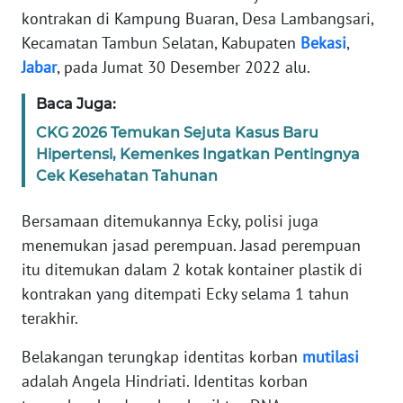
kontrakan di Kampung Buaran, Desa Lambangsari,
Kecamatan Tambun Selatan, Kabupaten
Bekasi
,
KARIR
Jabar
, pada Jumat 30 Desember 2022 alu.
DISCLAIMER
Baca Juga:
CKG 2026 Temukan Sejuta Kasus Baru
Wahana
News
Hipertensi, Kemenkes Ingatkan Pentingnya
Regional
Cek Kesehatan Tahunan
WN
Bersamaan ditemukannya Ecky, polisi juga
SUMUT
menemukan jasad perempuan. Jasad perempuan
itu ditemukan dalam 2 kotak kontainer plastik di
WN
kontrakan yang ditempati Ecky selama 1 tahun
JAKARTA
terakhir.
WN
Belakangan terungkap identitas korban
mutilasi
JABAR
adalah Angela Hindriati. Identitas korban