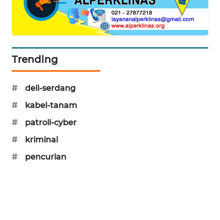
SIBARAGAS
NEWS
METRO
Trending
SIANTAR
NEWS
#
deli-serdang
METRO
#
kabel-tanam
MEDAN
NEWS
#
patroli-cyber
#
kriminal
METRO
JAKARTA
#
pencurian
NEWS
KRT
NEWS