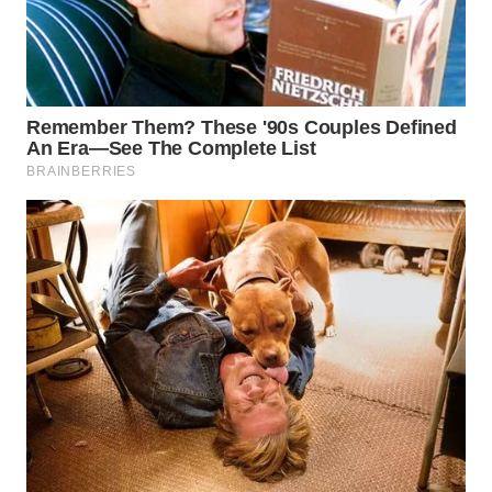
Wahana
Media
Group
WAHANA
NEWS
WAHANA
TANI
WAHANA
ADVOKAT
WAHANA
INFRASTRUKTUR
WAHANA
KONSUMEN