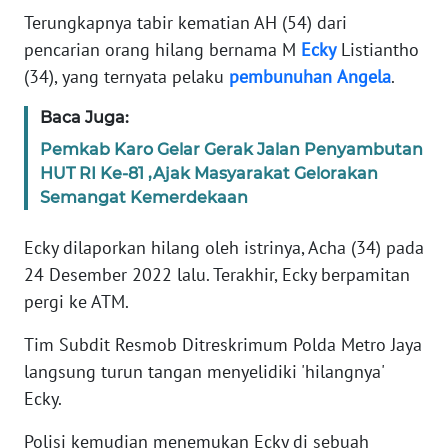
Informasi
Terungkapnya tabir kematian AH (54) dari
pencarian orang hilang bernama M
Ecky
Listiantho
INDEKS
BERITA
(34), yang ternyata pelaku
pembunuhan
Angela
.
Baca Juga:
KONTAK
KAMI
Pemkab Karo Gelar Gerak Jalan Penyambutan
HUT RI Ke-81 ,Ajak Masyarakat Gelorakan
Semangat Kemerdekaan
INFO
IKLAN
Ecky dilaporkan hilang oleh istrinya, Acha (34) pada
24 Desember 2022 lalu. Terakhir, Ecky berpamitan
TENTANG
KAMI
pergi ke ATM.
Tim Subdit Resmob Ditreskrimum Polda Metro Jaya
PEDOMAN
MEDIA
langsung turun tangan menyelidiki 'hilangnya'
SIBER
Ecky.
Polisi kemudian menemukan Ecky di sebuah
REDAKSI