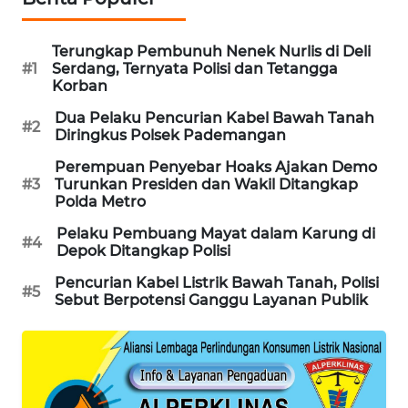
PORTAL
KONSUMEN
Terungkap Pembunuh Nenek Nurlis di Deli
#1
Serdang, Ternyata Polisi dan Tetangga
FORWAMKI
Korban
Dua Pelaku Pencurian Kabel Bawah Tanah
#2
ALPERKLINAS
Diringkus Polsek Pademangan
Perempuan Penyebar Hoaks Ajakan Demo
FORJASIDA
#3
Turunkan Presiden dan Wakil Ditangkap
Polda Metro
TAMBANG
Pelaku Pembuang Mayat dalam Karung di
#4
NEWS
Depok Ditangkap Polisi
Pencurian Kabel Listrik Bawah Tanah, Polisi
#5
SITUNGIR
Sebut Berpotensi Ganggu Layanan Publik
NEWS
SIDIKALANG
NEWS