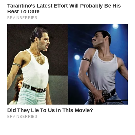
WAHANA
LISTRIK
WAHANA
TRAVEL
WAHANA
TV
WAHANANEWS
ID
WAHANANEWS
CO ID
WAHANANEWS
NET