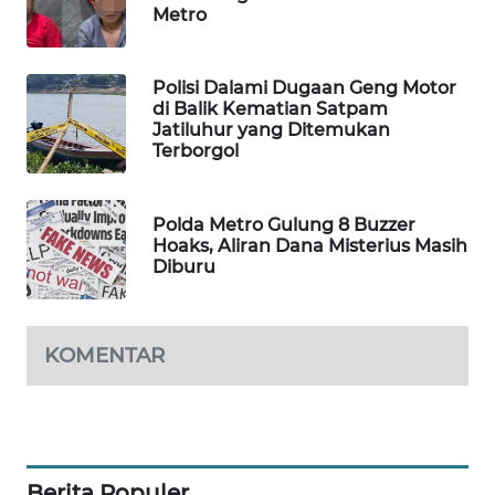
Metro
MAWAKA
ID
Polisi Dalami Dugaan Geng Motor
di Balik Kematian Satpam
MARTABAT
Jatiluhur yang Ditemukan
NET
Terborgol
PLN
Polda Metro Gulung 8 Buzzer
WATCH
Hoaks, Aliran Dana Misterius Masih
Diburu
MKLI
LPKKI
KOMENTAR
LKKI
KOPEKLIN
Berita Populer