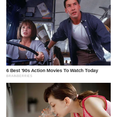
WN
BOGOR
WN
DEPOK
WN
TAPANULI
UTARA
WN
SAMOSIR
WN
PADANG
LAWAS