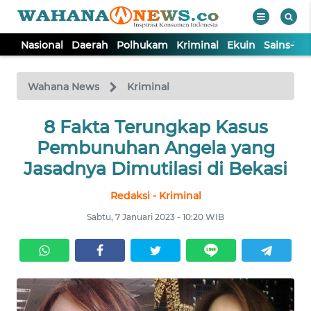
Nasional
Daerah
Polhukam
Kriminal
Ekuin
Sains-Te
WAHANA
Tutup
TV
Wahana News
Kriminal
NASIONAL
8 Fakta Terungkap Kasus
Pembunuhan Angela yang
DAERAH
Jasadnya Dimutilasi di Bekasi
Redaksi - Kriminal
POLHUKAM
Sabtu, 7 Januari 2023 - 10:20 WIB
KRIMINAL
EKUIN