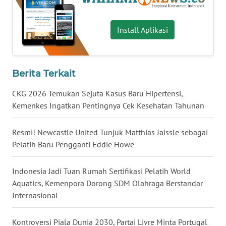
WN
BABEL
Install Aplikasi
WN
SUMBAR
Berita Terkait
WN
CKG 2026 Temukan Sejuta Kasus Baru Hipertensi,
SUMSEL
Kemenkes Ingatkan Pentingnya Cek Kesehatan Tahunan
WN
Resmi! Newcastle United Tunjuk Matthias Jaissle sebagai
BENGKULU
Pelatih Baru Pengganti Eddie Howe
WN
Indonesia Jadi Tuan Rumah Sertifikasi Pelatih World
LAMPUNG
Aquatics, Kemenpora Dorong SDM Olahraga Berstandar
Internasional
WN
JATENG
Kontroversi Piala Dunia 2030, Partai Livre Minta Portugal