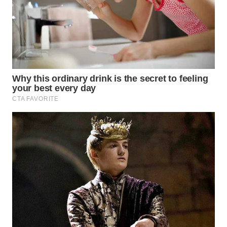
WN
SUMEDANG
WN
CIANJUR
WN
KEPULAUAN
SERIBU
WN
TANGERANG
WN
BINJAI
WN
CIREBON