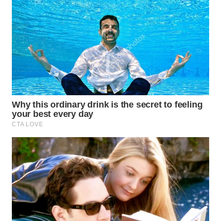
WN
NATUNA
WN
BINTAN
WN
MANDALIKA
WN
LIKUPANG
WN
LABUANBAJO
WN
BORNEO