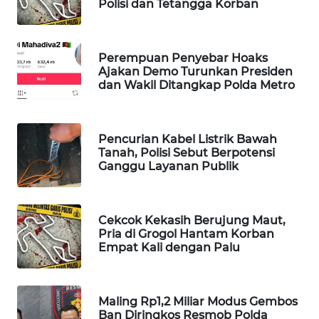
Polisi dan Tetangga Korban
WAHANA
DESA
WISATA
Perempuan Penyebar Hoaks
Ajakan Demo Turunkan Presiden
LAPAK
dan Wakil Ditangkap Polda Metro
WAHANA
Wahana
Pencurian Kabel Listrik Bawah
Network
Tanah, Polisi Sebut Berpotensi
Ganggu Layanan Publik
KONSUMEN
LISTRIK
Cekcok Kekasih Berujung Maut,
Pria di Grogol Hantam Korban
MASYARAKAT
Empat Kali dengan Palu
KELISTRIKAN
WALINKI
Maling Rp1,2 Miliar Modus Gembos
ID
Ban Diringkos Resmob Polda