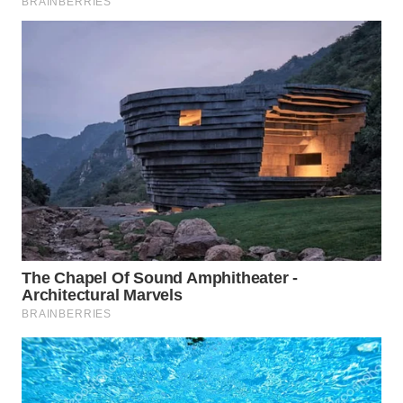
WN
PRIANGAN
TIMUR
WN
SEMARANG
WN
SOLO
WN
BOROBUDUR
WN
MADURA
WN
SURABAYA