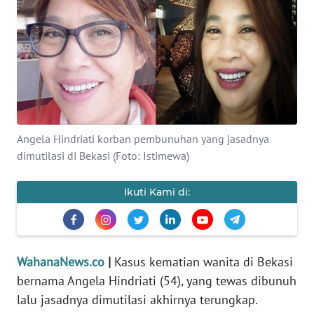
SAINS-TEKNO
KESEHATAN
INTERNASIONAL
SERBA-SERBI
Angela Hindriati korban pembunuhan yang jasadnya
dimutilasi di Bekasi (Foto: Istimewa)
PENDIDIKAN
Ikuti Kami di:
OLAHRAGA
OPINI
WahanaNews.co
|
Kasus kematian wanita di Bekasi
bernama Angela Hindriati (54), yang tewas dibunuh
EDITORIAL
lalu jasadnya dimutilasi akhirnya terungkap.