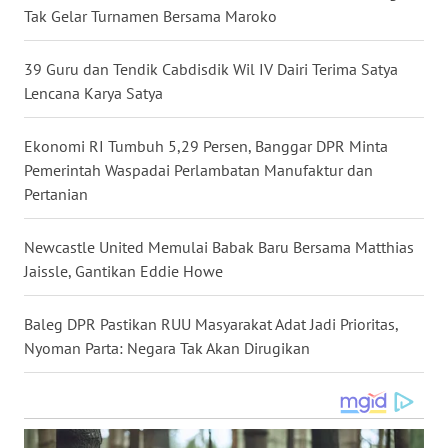
Tak Gelar Turnamen Bersama Maroko
WN
NUSANTARA
39 Guru dan Tendik Cabdisdik Wil IV Dairi Terima Satya
Lencana Karya Satya
WN
JOGJA
Ekonomi RI Tumbuh 5,29 Persen, Banggar DPR Minta
Pemerintah Waspadai Perlambatan Manufaktur dan
WN
Pertanian
JATIM
Newcastle United Memulai Babak Baru Bersama Matthias
WN
BALI
Jaissle, Gantikan Eddie Howe
WN
Baleg DPR Pastikan RUU Masyarakat Adat Jadi Prioritas,
KALBAR
Nyoman Parta: Negara Tak Akan Dirugikan
WN
KALTENG