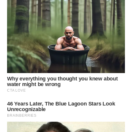
WN
KALTARA
WN
KALSEL
WN
KALTIM
WN
SULSEL
WN
GORONTALO
WN
SULUT