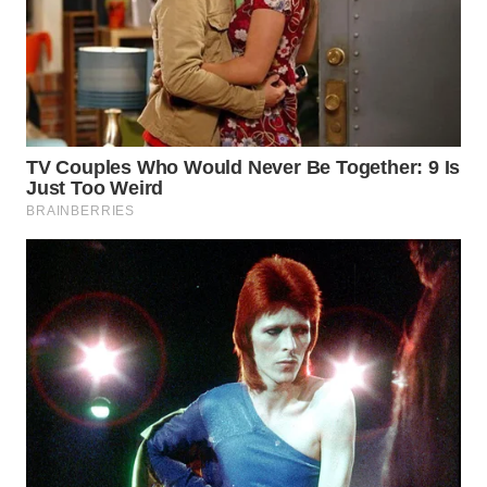
WN
TAPANULI
SELATAN
WN
TANJUNG
LESUNG
WN
KARO
WN
SIMALUNGUN
WN
LABUHANBATU
WN