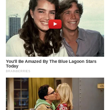
WN
MALUKU
WN
MALUT
WN
DAIRI
WN
DANAU
TOBA
WN
NIAS
WN
LANGKAT