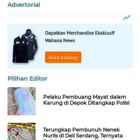
Advertorial
WAHANA
SPORT
WAHANA
Dapatkan Merchandise Eksklusif
UMKM
Wahana News
WAHANA
Buka Katalog
SELEB
WAHANA
Pilihan Editor
PERSONA
Pelaku Pembuang Mayat dalam
WAHANA
Karung di Depok Ditangkap Polisi
OTOMOTIF
WAHANA
Terungkap Pembunuh Nenek
HEALTH
Nurlis di Deli Serdang, Ternyata