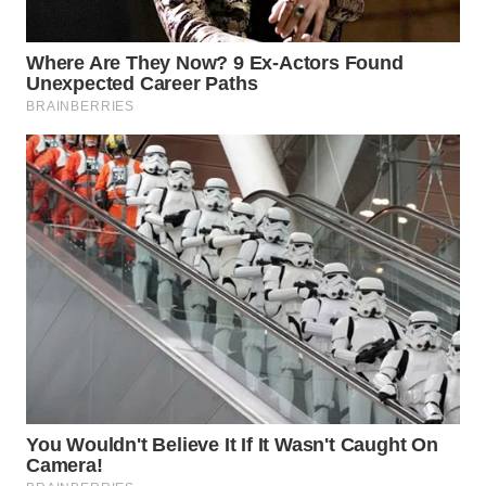
WN
INDRAMAYU
WN
KUNINGAN
WN
MAJALENGKA
WN
SUBANG
WN
SUKABUMI
WN
PURWAKARTA