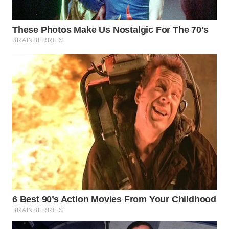
TAPANULI
TENGAH
WN DELI
SERDANG
WN
TEBING
TINGGI
WN
PAKPAK
WN
KARAWANG
WN
BEKASI