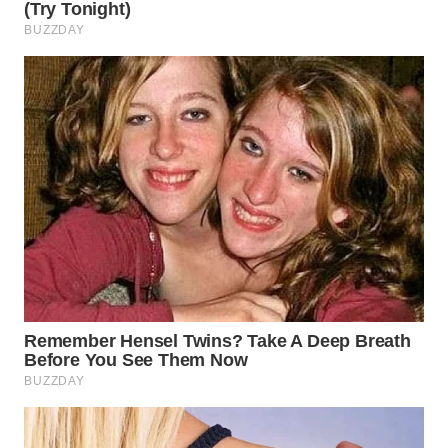
WN
BOGOR
WN
DEPOK
WN
TAPANULI
UTARA
WN
SAMOSIR
WN
PADANG
LAWAS