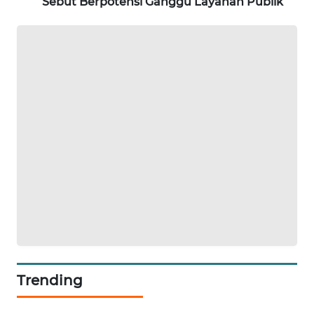
Sebut Berpotensi Ganggu Layanan Publik
MAWAKA
ID
MARTABAT
NET
PLN
WATCH
MKLI
LPKKI
LKKI
Trending
KOPEKLIN