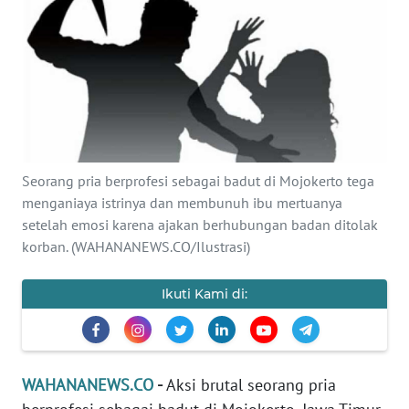
SAINS-TEKNO
KESEHATAN
INTERNASIONAL
SERBA-SERBI
Seorang pria berprofesi sebagai badut di Mojokerto tega
menganiaya istrinya dan membunuh ibu mertuanya
PENDIDIKAN
setelah emosi karena ajakan berhubungan badan ditolak
korban. (WAHANANEWS.CO/Ilustrasi)
OLAHRAGA
Ikuti Kami di:
OPINI
EDITORIAL
WAHANANEWS.CO
-
Aksi brutal seorang pria