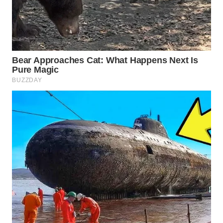
WN
NATUNA
WN
BINTAN
WN
MANDALIKA
WN
LIKUPANG
WN
LABUANBAJO
WN
BORNEO