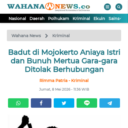
Nasional
Daerah
Polhukam
Kriminal
Ekuin
Sains-Te
WAHANA
Tutup
TV
Wahana News
Kriminal
Badut di Mojokerto Aniaya Istri
NASIONAL
dan Bunuh Mertua Gara-gara
DAERAH
Ditolak Berhubungan
Rimma Patria - Kriminal
POLHUKAM
Jumat, 8 Mei 2026 - 11:36 WIB
KRIMINAL
EKUIN