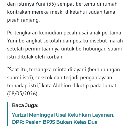
dan istrinya Yuni (35) sempat bertemu di rumah
kontrakan mereka meski diketahui sudah lama
KARIR
pisah ranjang.
DISCLAIMER
Pertengkaran kemudian pecah usai anak pertama
Yuni berangkat sekolah dan pelaku disebut marah
Wahana
setelah permintaannya untuk berhubungan suami
News
istri ditolak oleh korban.
Regional
"Saat itu, tersangka minta dilayani (berhubungan
WN
suami istri), cek-cok dan terjadi penganiayaan
SUMUT
terhadap istri," kata Aldhino dikutip pada Jumat
(08/05/2026).
WN
JAKARTA
Baca Juga:
Yurizal Meninggal Usai Keluhkan Layanan,
WN
JABAR
DPR: Pasien BPJS Bukan Kelas Dua