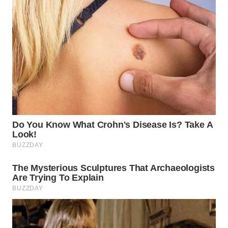
WN
SUMEDANG
WN
CIANJUR
WN
KEPULAUAN
SERIBU
WN
TANGERANG
WN
BINJAI
WN
CIREBON