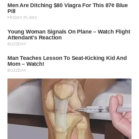
WN
TAPANULI
SELATAN
WN
TANJUNG
LESUNG
WN
KARO
WN
SIMALUNGUN
WN
LABUHANBATU
WN