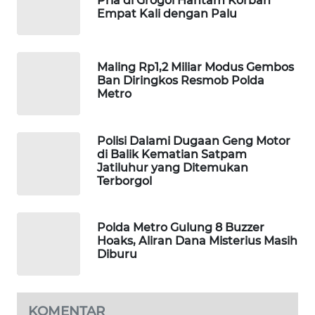
Pria di Grogol Hantam Korban
Empat Kali dengan Palu
WAHANA
SPORT
Maling Rp1,2 Miliar Modus Gembos
WAHANA
Ban Diringkos Resmob Polda
UMKM
Metro
WAHANA
SELEB
Polisi Dalami Dugaan Geng Motor
di Balik Kematian Satpam
Jatiluhur yang Ditemukan
WAHANA
Terborgol
PERSONA
WAHANA
Polda Metro Gulung 8 Buzzer
OTOMOTIF
Hoaks, Aliran Dana Misterius Masih
Diburu
WAHANA
HEALTH
KOMENTAR