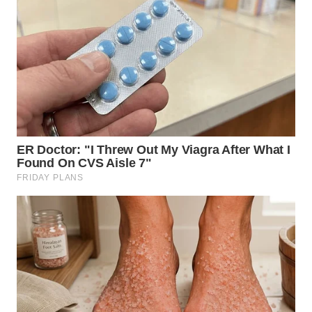
WN
KALTARA
WN
KALSEL
WN
KALTIM
WN
SULSEL
WN
GORONTALO
WN
SULUT