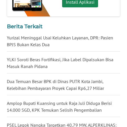
Install Aplikasi
WN
BABEL
Berita Terkait
WN
SUMBAR
Yurizal Meninggal Usai Keluhkan Layanan, DPR: Pasien
BPJS Bukan Kelas Dua
WN
SUMSEL
YLKI Soroti Beras Fortifikasi, Jika Label Dipalsukan Bisa
Masuk Ranah Pidana
WN
BENGKULU
Dua Temuan Besar BPK di Dinas PUTR Kota Jambi,
Kelebihan Pembayaran Proyek Capai Rp6,27 Miliar
WN
LAMPUNG
Amplop Bupati Kuansing untuk Raja Juli Diduga Berisi
14.000 SGD, KPK Temukan Selisih Pengembalian
WN
JATENG
PSEL Legok Nangka Targetkan 40,79 MW, ALPERKLINAS: