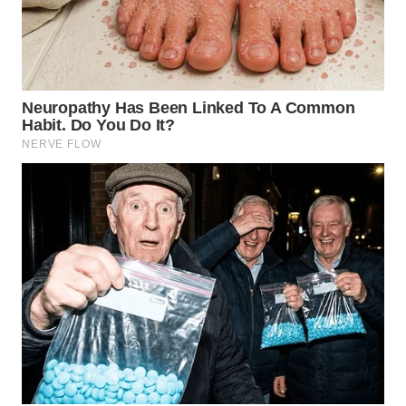
WN
MALUKU
WN
MALUT
WN
DAIRI
WN
DANAU
TOBA
WN
NIAS
WN
LANGKAT