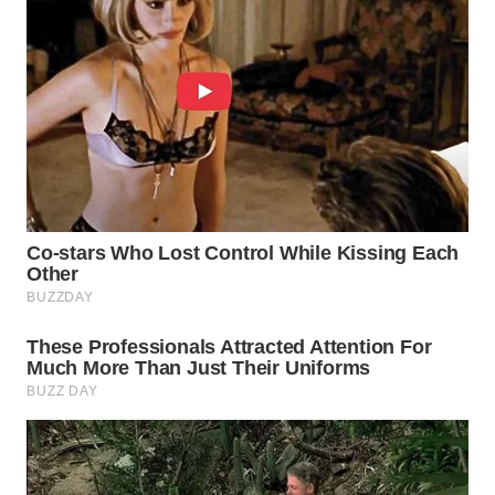
WN
INDRAMAYU
WN
KUNINGAN
WN
MAJALENGKA
WN
SUBANG
WN
SUKABUMI
WN
PURWAKARTA