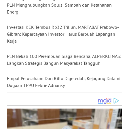
PLN Menghubungkan Solusi Sampah dan Ketahanan
WN
Energi
NUSANTARA
Investasi KEK Tembus Rp32 Triliun, MARTABAT Prabowo-
WN
Gibran: Kepercayaan Investor Harus Berbuah Lapangan
JOGJA
Kerja
WN
JATIM
PLN Bekali 100 Perempuan Siaga Bencana, ALPERKLINAS:
Langkah Strategis Bangun Masyarakat Tangguh
WN
BALI
Empat Perusahaan Don Ritto Digeledah, Kejagung Dalami
Dugaan TPPU Febrie Adriansy
WN
KALBAR
WN
KALTENG