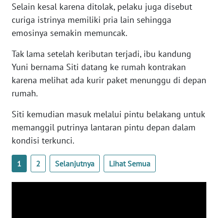
Selain kesal karena ditolak, pelaku juga disebut
WN
BANTEN
curiga istrinya memiliki pria lain sehingga
emosinya semakin memuncak.
WN
Tak lama setelah keributan terjadi, ibu kandung
NTT
Yuni bernama Siti datang ke rumah kontrakan
karena melihat ada kurir paket menunggu di depan
WN
KEPRI
rumah.
Siti kemudian masuk melalui pintu belakang untuk
WN
PAPUA
memanggil putrinya lantaran pintu depan dalam
kondisi terkunci.
WN
PAPUA
1
2
Selanjutnya
Lihat Semua
BARAT
WN
RIAU