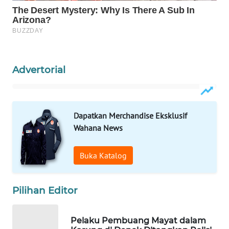
Wahana
Media
Group
WAHANA
NEWS
Advertorial
WAHANA
TANI
Dapatkan Merchandise Eksklusif
Wahana News
WAHANA
ADVOKAT
Buka Katalog
WAHANA
INFRASTRUKTUR
Pilihan Editor
WAHANA
KONSUMEN
Pelaku Pembuang Mayat dalam