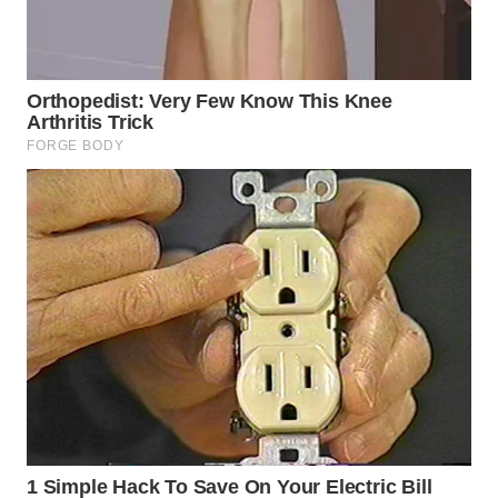
TAPANULI
TENGAH
WN DELI
SERDANG
WN
TEBING
TINGGI
WN
PAKPAK
WN
KARAWANG
WN
BEKASI