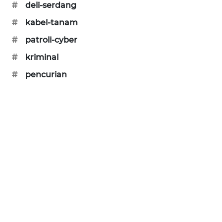
#
deli-serdang
PORTAL
KONSUMEN
#
kabel-tanam
#
patroli-cyber
FORWAMKI
#
kriminal
ALPERKLINAS
#
pencurian
FORJASIDA
TAMBANG
NEWS
SITUNGIR
NEWS
SIDIKALANG
NEWS