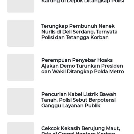
Karung di Depok Ditangkap Polisi
WAHANA
LISTRIK
Terungkap Pembunuh Nenek
WAHANA
Nurlis di Deli Serdang, Ternyata
TRAVEL
Polisi dan Tetangga Korban
WAHANA
TV
Perempuan Penyebar Hoaks
Ajakan Demo Turunkan Presiden
dan Wakil Ditangkap Polda Metro
WAHANANEWS
ID
Pencurian Kabel Listrik Bawah
WAHANANEWS
Tanah, Polisi Sebut Berpotensi
CO ID
Ganggu Layanan Publik
WAHANANEWS
NET
Cekcok Kekasih Berujung Maut,