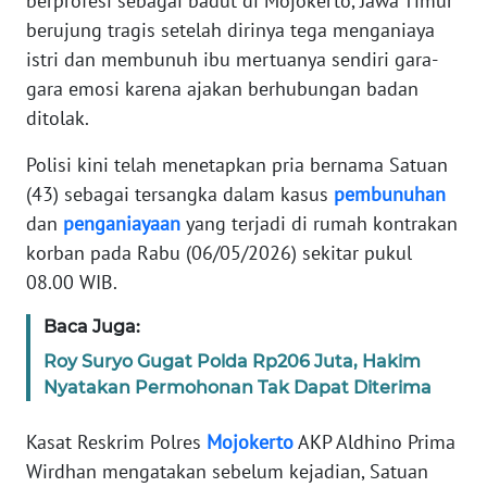
berprofesi sebagai badut di Mojokerto, Jawa Timur
Informasi
berujung tragis setelah dirinya tega menganiaya
INDEKS
istri dan membunuh ibu mertuanya sendiri gara-
BERITA
gara emosi karena ajakan berhubungan badan
ditolak.
KONTAK
KAMI
Polisi kini telah menetapkan pria bernama Satuan
(43) sebagai tersangka dalam kasus
pembunuhan
INFO
dan
penganiayaan
yang terjadi di rumah kontrakan
IKLAN
korban pada Rabu (06/05/2026) sekitar pukul
08.00 WIB.
TENTANG
KAMI
Baca Juga:
Roy Suryo Gugat Polda Rp206 Juta, Hakim
PEDOMAN
Nyatakan Permohonan Tak Dapat Diterima
MEDIA
SIBER
Kasat Reskrim Polres
Mojokerto
AKP Aldhino Prima
Wirdhan mengatakan sebelum kejadian, Satuan
REDAKSI