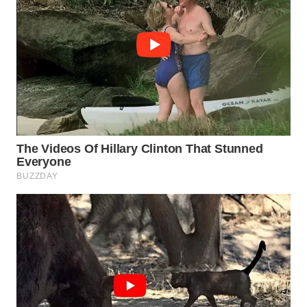
WN
PRIANGAN
TIMUR
WN
SEMARANG
WN
SOLO
WN
BOROBUDUR
WN
MADURA
WN
SURABAYA