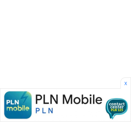
SONYA
ASA
NEWS
X