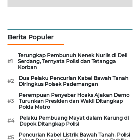
WAHANA
DESA
WISATA
Berita Populer
LAPAK
WAHANA
Terungkap Pembunuh Nenek Nurlis di Deli
Wahana
#1
Serdang, Ternyata Polisi dan Tetangga
Network
Korban
Dua Pelaku Pencurian Kabel Bawah Tanah
#2
KONSUMEN
Diringkus Polsek Pademangan
LISTRIK
Perempuan Penyebar Hoaks Ajakan Demo
#3
Turunkan Presiden dan Wakil Ditangkap
MASYARAKAT
Polda Metro
KELISTRIKAN
Pelaku Pembuang Mayat dalam Karung di
#4
Depok Ditangkap Polisi
WALINKI
ID
Pencurian Kabel Listrik Bawah Tanah, Polisi
#5