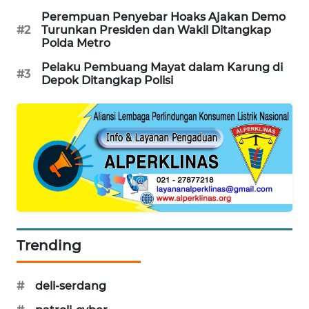
PORTAL
Perempuan Penyebar Hoaks Ajakan Demo
KONSUMEN
#2
Turunkan Presiden dan Wakil Ditangkap
Polda Metro
FORWAMKI
Pelaku Pembuang Mayat dalam Karung di
#3
Depok Ditangkap Polisi
ALPERKLINAS
FORJASIDA
TAMBANG
NEWS
SITUNGIR
NEWS
Trending
SIDIKALANG
#
deli-serdang
NEWS