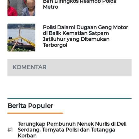
Ban Diringkos Resmob Polda
Metro
MAWAKA
ID
Polisi Dalami Dugaan Geng Motor
di Balik Kematian Satpam
MARTABAT
Jatiluhur yang Ditemukan
NET
Terborgol
PLN
WATCH
KOMENTAR
MKLI
LPKKI
Berita Populer
LKKI
Terungkap Pembunuh Nenek Nurlis di Deli
KOPEKLIN
#1
Serdang, Ternyata Polisi dan Tetangga
Korban