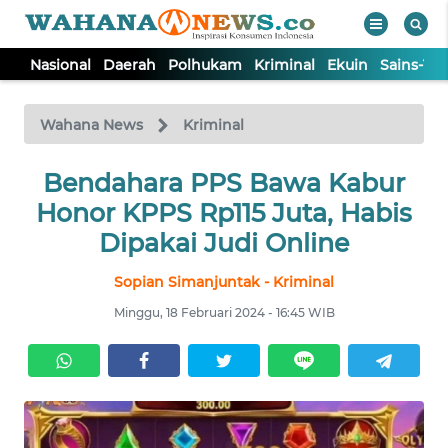
Nasional
Daerah
Polhukam
Kriminal
Ekuin
Sains-Te
WAHANA
Tutup
TV
Wahana News
Kriminal
NASIONAL
Bendahara PPS Bawa Kabur
Honor KPPS Rp115 Juta, Habis
DAERAH
Dipakai Judi Online
Sopian Simanjuntak - Kriminal
POLHUKAM
Minggu, 18 Februari 2024 - 16:45 WIB
KRIMINAL
EKUIN