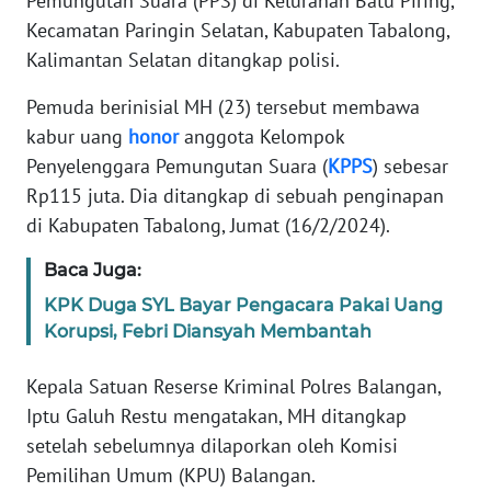
Pemungutan Suara (PPS) di Kelurahan Batu Piring,
Informasi
Kecamatan Paringin Selatan, Kabupaten Tabalong,
INDEKS
Kalimantan Selatan ditangkap polisi.
BERITA
Pemuda berinisial MH (23) tersebut membawa
kabur uang
honor
anggota Kelompok
KONTAK
KAMI
Penyelenggara Pemungutan Suara (
KPPS
) sebesar
Rp115 juta. Dia ditangkap di sebuah penginapan
INFO
di Kabupaten Tabalong, Jumat (16/2/2024).
IKLAN
Baca Juga:
TENTANG
KPK Duga SYL Bayar Pengacara Pakai Uang
KAMI
Korupsi, Febri Diansyah Membantah
PEDOMAN
Kepala Satuan Reserse Kriminal Polres Balangan,
MEDIA
Iptu Galuh Restu mengatakan, MH ditangkap
SIBER
setelah sebelumnya dilaporkan oleh Komisi
Pemilihan Umum (KPU) Balangan.
REDAKSI