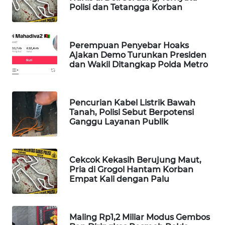
Polisi dan Tetangga Korban
WAHANA
DESA
WISATA
Perempuan Penyebar Hoaks
Ajakan Demo Turunkan Presiden
LAPAK
dan Wakil Ditangkap Polda Metro
WAHANA
Wahana
Pencurian Kabel Listrik Bawah
Network
Tanah, Polisi Sebut Berpotensi
Ganggu Layanan Publik
KONSUMEN
LISTRIK
Cekcok Kekasih Berujung Maut,
MASYARAKAT
Pria di Grogol Hantam Korban
KELISTRIKAN
Empat Kali dengan Palu
WALINKI
ID
Maling Rp1,2 Miliar Modus Gembos