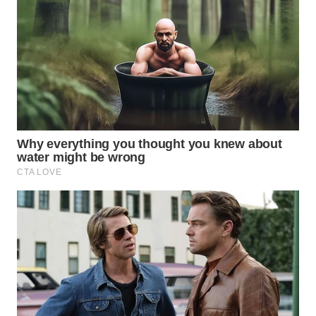
WN
PRIANGAN
TIMUR
WN
SEMARANG
WN
SOLO
WN
BOROBUDUR
WN
MADURA
WN
SURABAYA