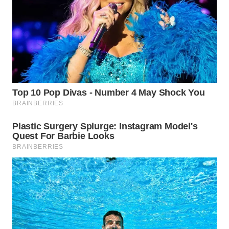
TAPANULI
TENGAH
WN DELI
SERDANG
WN
TEBING
TINGGI
WN
PAKPAK
WN
KARAWANG
WN
BEKASI