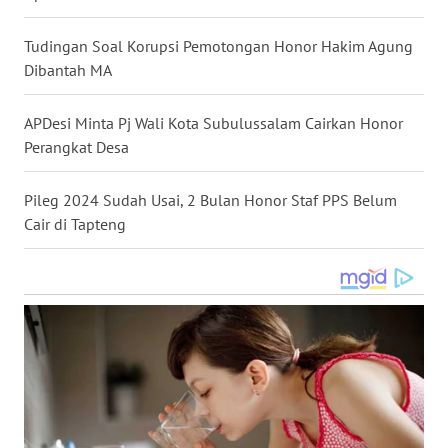
WN
Tudingan Soal Korupsi Pemotongan Honor Hakim Agung
NUSANTARA
Dibantah MA
WN
JOGJA
APDesi Minta Pj Wali Kota Subulussalam Cairkan Honor
Perangkat Desa
WN
JATIM
Pileg 2024 Sudah Usai, 2 Bulan Honor Staf PPS Belum
Cair di Tapteng
WN
BALI
WN
KALBAR
WN
KALTENG