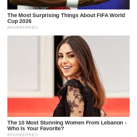
WN
SUMEDANG
WN
CIANJUR
WN
KEPULAUAN
SERIBU
WN
TANGERANG
WN
BINJAI
WN
CIREBON