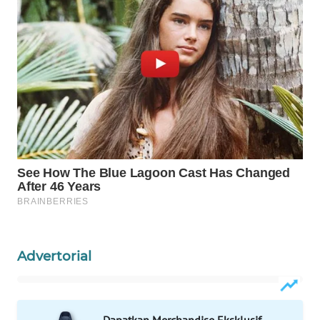
WAHANA
LISTRIK
WAHANA
TRAVEL
WAHANA
TV
WAHANANEWS
ID
WAHANANEWS
CO ID
Advertorial
WAHANANEWS
NET