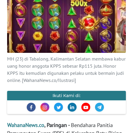
SAINS-TEKNO
KESEHATAN
INTERNASIONAL
SERBA-SERBI
MH (23) di Tabalong, Kalimantan Selatan membawa kabur
uang honor anggota KPPS sebesar Rp115 juta. Honor
PENDIDIKAN
KPPS itu kemudian digunakan pelaku untuk bermain judi
online. [WahanaNews.co/Ilustrasi]
OLAHRAGA
Ikuti Kami di:
OPINI
EDITORIAL
WahanaNews.co
, Paringan -
Bendahara Panitia