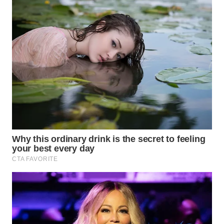
WN
TAPANULI
SELATAN
WN
TANJUNG
LESUNG
WN
KARO
WN
SIMALUNGUN
WN
LABUHANBATU
WN