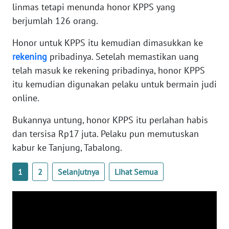
linmas tetapi menunda honor KPPS yang
WN
BANTEN
berjumlah 126 orang.
Honor untuk KPPS itu kemudian dimasukkan ke
WN
rekening
pribadinya. Setelah memastikan uang
NTT
telah masuk ke rekening pribadinya, honor KPPS
itu kemudian digunakan pelaku untuk bermain judi
WN
KEPRI
online.
Bukannya untung, honor KPPS itu perlahan habis
WN
dan tersisa Rp17 juta. Pelaku pun memutuskan
PAPUA
kabur ke Tanjung, Tabalong.
WN
PAPUA
1
2
Selanjutnya
Lihat Semua
BARAT
WN
RIAU