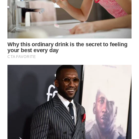
WN
KALTARA
WN
KALSEL
WN
KALTIM
WN
SULSEL
WN
GORONTALO
WN
SULUT