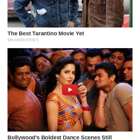
WN
NATUNA
WN
BINTAN
WN
MANDALIKA
WN
LIKUPANG
WN
LABUANBAJO
WN
BORNEO