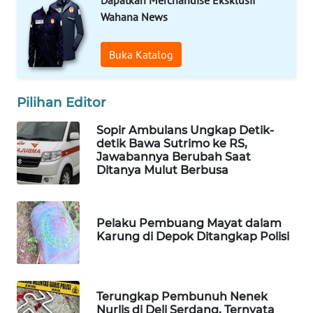
Dapatkan Merchandise Eksklusif
Wahana News
WAHANA
SPORT
Buka Katalog
WAHANA
UMKM
Pilihan Editor
WAHANA
Sopir Ambulans Ungkap Detik-
SELEB
detik Bawa Sutrimo ke RS,
Jawabannya Berubah Saat
Ditanya Mulut Berbusa
WAHANA
PERSONA
Pelaku Pembuang Mayat dalam
WAHANA
Karung di Depok Ditangkap Polisi
OTOMOTIF
WAHANA
HEALTH
Terungkap Pembunuh Nenek
Nurlis di Deli Serdang, Ternyata