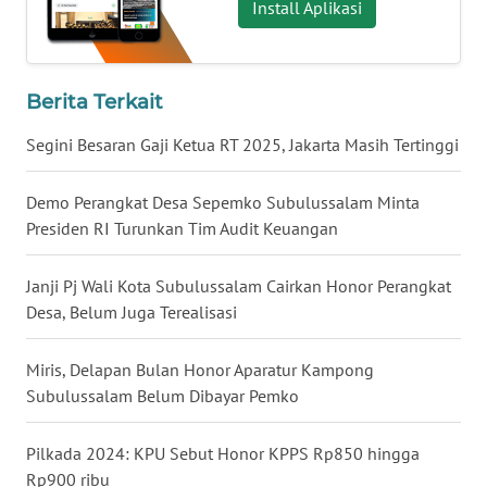
Install Aplikasi
WN
BABEL
Berita Terkait
WN
SUMBAR
Segini Besaran Gaji Ketua RT 2025, Jakarta Masih Tertinggi
WN
Demo Perangkat Desa Sepemko Subulussalam Minta
SUMSEL
Presiden RI Turunkan Tim Audit Keuangan
WN
Janji Pj Wali Kota Subulussalam Cairkan Honor Perangkat
BENGKULU
Desa, Belum Juga Terealisasi
WN
Miris, Delapan Bulan Honor Aparatur Kampong
LAMPUNG
Subulussalam Belum Dibayar Pemko
WN
Pilkada 2024: KPU Sebut Honor KPPS Rp850 hingga
JATENG
Rp900 ribu