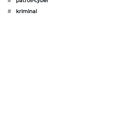
#
patroli-cyber
SIBARAGAS
#
kriminal
NEWS
METRO
SIANTAR
NEWS
METRO
MEDAN
NEWS
METRO
JAKARTA
NEWS
KRT
NEWS