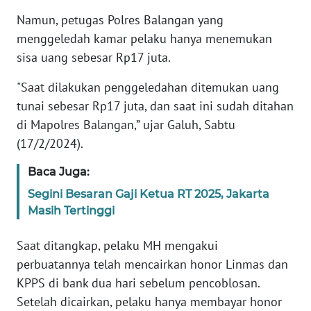
Namun, petugas Polres Balangan yang
KARIR
menggeledah kamar pelaku hanya menemukan
sisa uang sebesar Rp17 juta.
DISCLAIMER
"Saat dilakukan penggeledahan ditemukan uang
tunai sebesar Rp17 juta, dan saat ini sudah ditahan
Wahana
News
di Mapolres Balangan,” ujar Galuh, Sabtu
Regional
(17/2/2024).
WN
Baca Juga:
SUMUT
Segini Besaran Gaji Ketua RT 2025, Jakarta
Masih Tertinggi
WN
JAKARTA
Saat ditangkap, pelaku MH mengakui
perbuatannya telah mencairkan honor Linmas dan
WN
KPPS di bank dua hari sebelum pencoblosan.
JABAR
Setelah dicairkan, pelaku hanya membayar honor