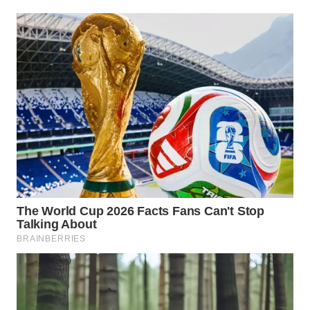
WN
INDRAMAYU
WN
KUNINGAN
WN
MAJALENGKA
WN
SUBANG
WN
SUKABUMI
WN
PURWAKARTA