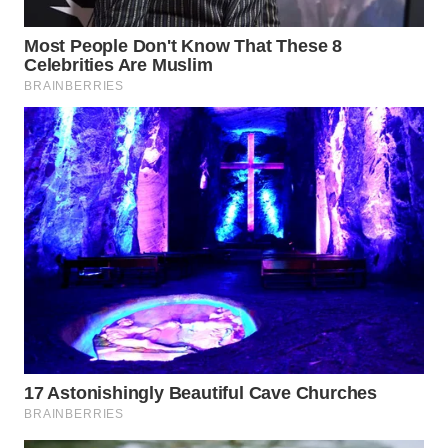
WN
MALUKU
WN
MALUT
WN
DAIRI
WN
DANAU
TOBA
WN
NIAS
WN
LANGKAT