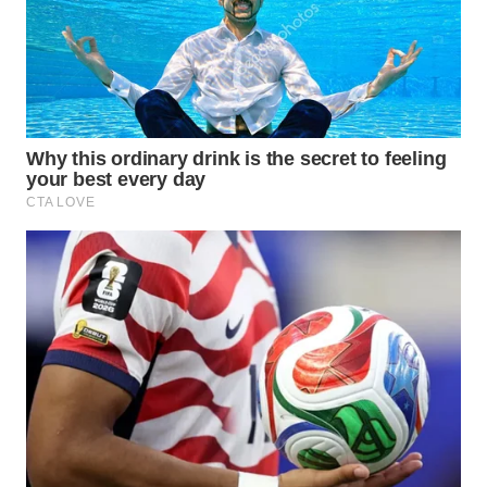
WN
BOGOR
WN
DEPOK
WN
TAPANULI
UTARA
WN
SAMOSIR
WN
PADANG
LAWAS