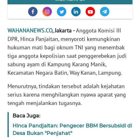
Informasi
INDEKS
BERITA
WAHANANEWS.CO
, Jakarta -
Anggota Komisi III
DPR, Hinca Panjaitan, menyoroti kemungkinan
KONTAK
KAMI
hukuman mati bagi oknum TNI yang menembak
tiga anggota kepolisian saat penggerebekan judi
INFO
sabung ayam di Kampung Karang Manik,
IKLAN
Kecamatan Negara Batin, Way Kanan, Lampung.
TENTANG
Menurutnya, tindakan tersebut adalah kejahatan
KAMI
serius karena menghilangkan nyawa aparat yang
tengah menjalankan tugasnya.
PEDOMAN
MEDIA
Baca Juga:
SIBER
Hinca Pandjaitan: Pengecer BBM Bersubsidi di
Desa Bukan "Penjahat"
REDAKSI