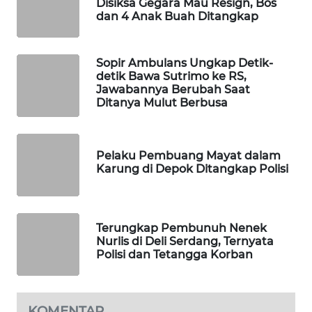
Disiksa Gegara Mau Resign, Bos
WAHANA
dan 4 Anak Buah Ditangkap
DESA
WISATA
Sopir Ambulans Ungkap Detik-
detik Bawa Sutrimo ke RS,
LAPAK
Jawabannya Berubah Saat
WAHANA
Ditanya Mulut Berbusa
Wahana
Network
Pelaku Pembuang Mayat dalam
Karung di Depok Ditangkap Polisi
KONSUMEN
LISTRIK
Terungkap Pembunuh Nenek
MASYARAKAT
Nurlis di Deli Serdang, Ternyata
KELISTRIKAN
Polisi dan Tetangga Korban
WALINKI
ID
KOMENTAR