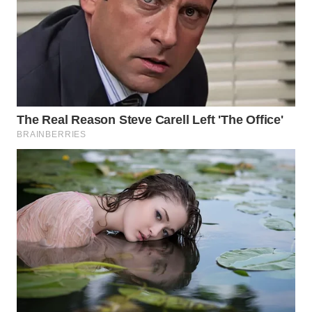
WN
PRIANGAN
TIMUR
WN
SEMARANG
WN
SOLO
WN
BOROBUDUR
WN
MADURA
WN
SURABAYA