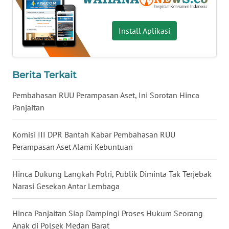
WN
BABEL
Install Aplikasi
WN
SUMBAR
Berita Terkait
WN
Pembahasan RUU Perampasan Aset, Ini Sorotan Hinca
SUMSEL
Panjaitan
WN
Komisi III DPR Bantah Kabar Pembahasan RUU
BENGKULU
Perampasan Aset Alami Kebuntuan
WN
Hinca Dukung Langkah Polri, Publik Diminta Tak Terjebak
LAMPUNG
Narasi Gesekan Antar Lembaga
WN
Hinca Panjaitan Siap Dampingi Proses Hukum Seorang
JATENG
Anak di Polsek Medan Barat