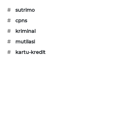
SIBARAGAS
#
sutrimo
NEWS
#
cpns
METRO
#
kriminal
SIANTAR
#
mutilasi
NEWS
#
kartu-kredit
METRO
MEDAN
NEWS
METRO
JAKARTA
NEWS
KRT
NEWS