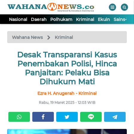
Nasional
Daerah
Polhukam
Kriminal
Ekuin
Sains-Te
WAHANA
Tutup
TV
Wahana News
Kriminal
NASIONAL
Desak Transparansi Kasus
Penembakan Polisi, Hinca
DAERAH
Panjaitan: Pelaku Bisa
Dihukum Mati
POLHUKAM
Ezra H. Anugerah - Kriminal
Rabu, 19 Maret 2025 - 12:03 WIB
KRIMINAL
EKUIN