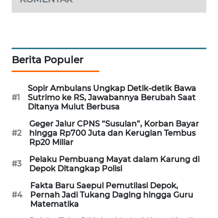
MAWAKA
ID
MARTABAT
Berita Populer
NET
Sopir Ambulans Ungkap Detik-detik Bawa
PLN
#1
Sutrimo ke RS, Jawabannya Berubah Saat
WATCH
Ditanya Mulut Berbusa
Geger Jalur CPNS “Susulan”, Korban Bayar
MKLI
#2
hingga Rp700 Juta dan Kerugian Tembus
Rp20 Miliar
LPKKI
Pelaku Pembuang Mayat dalam Karung di
#3
Depok Ditangkap Polisi
LKKI
Fakta Baru Saepul Pemutilasi Depok,
#4
Pernah Jadi Tukang Daging hingga Guru
KOPEKLIN
Matematika