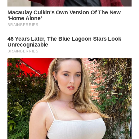
Wahana
Media
Group
WAHANA
NEWS
WAHANA
TANI
WAHANA
ADVOKAT
WAHANA
INFRASTRUKTUR
WAHANA
KONSUMEN