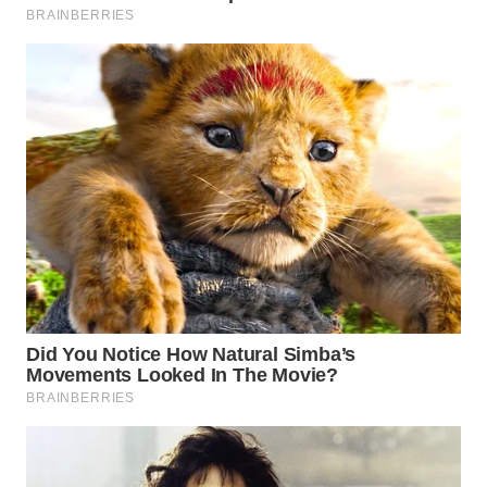
WN
TAPANULI
SELATAN
WN
TANJUNG
LESUNG
WN
KARO
WN
SIMALUNGUN
WN
LABUHANBATU
WN