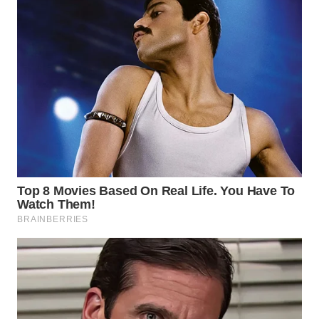
WN
INDRAMAYU
WN
KUNINGAN
WN
MAJALENGKA
WN
SUBANG
WN
SUKABUMI
WN
PURWAKARTA