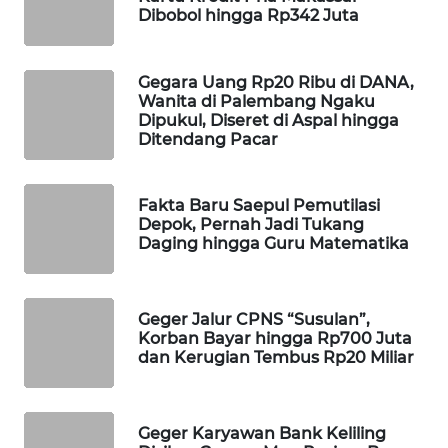
Dibobol hingga Rp342 Juta
WAHANA
SPORT
Gegara Uang Rp20 Ribu di DANA,
WAHANA
Wanita di Palembang Ngaku
Dipukul, Diseret di Aspal hingga
UMKM
Ditendang Pacar
WAHANA
SELEB
Fakta Baru Saepul Pemutilasi
Depok, Pernah Jadi Tukang
Daging hingga Guru Matematika
WAHANA
PERSONA
Geger Jalur CPNS “Susulan”,
WAHANA
Korban Bayar hingga Rp700 Juta
OTOMOTIF
dan Kerugian Tembus Rp20 Miliar
WAHANA
HEALTH
Geger Karyawan Bank Keliling