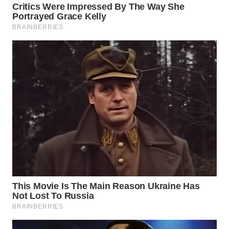
WN
SUMEDANG
WN
CIANJUR
WN
KEPULAUAN
SERIBU
WN
TANGERANG
WN
BINJAI
WN
CIREBON