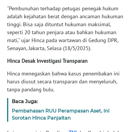
"Pembunuhan terhadap petugas penegak hukum
KARIR
adalah kejahatan berat dengan ancaman hukuman
tinggi. Bisa saja dituntut hukuman maksimal,
DISCLAIMER
seperti 20 tahun penjara atau bahkan hukuman
mati," ujar Hinca pada wartawan di Gedung DPR,
Wahana
Senayan, Jakarta, Selasa (18/3/2025).
News
Regional
Hinca Desak Investigasi Transparan
WN
Hinca menegaskan bahwa kasus penembakan ini
SUMUT
harus diusut secara transparan dan menyeluruh,
tanpa pandang bulu.
WN
JAKARTA
Baca Juga:
Pembahasan RUU Perampasan Aset, Ini
WN
Sorotan Hinca Panjaitan
JABAR