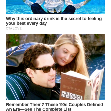
WN
MALUKU
WN
MALUT
WN
DAIRI
WN
DANAU
TOBA
WN
NIAS
WN
LANGKAT