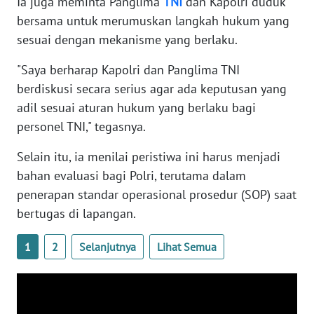
Ia juga meminta Panglima
TNI
dan Kapolri duduk
WN
bersama untuk merumuskan langkah hukum yang
BANTEN
sesuai dengan mekanisme yang berlaku.
WN
"Saya berharap Kapolri dan Panglima TNI
NTT
berdiskusi secara serius agar ada keputusan yang
adil sesuai aturan hukum yang berlaku bagi
WN
personel TNI," tegasnya.
KEPRI
Selain itu, ia menilai peristiwa ini harus menjadi
WN
bahan evaluasi bagi Polri, terutama dalam
PAPUA
penerapan standar operasional prosedur (SOP) saat
bertugas di lapangan.
WN
PAPUA
1
2
Selanjutnya
Lihat Semua
BARAT
WN
RIAU