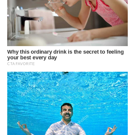
WN
KALTARA
WN
KALSEL
WN
KALTIM
WN
SULSEL
WN
GORONTALO
WN
SULUT