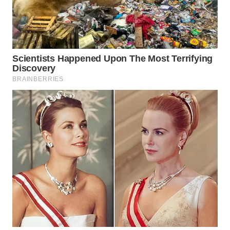
WN
BOGOR
WN
DEPOK
WN
TAPANULI
UTARA
WN
SAMOSIR
WN
PADANG
LAWAS