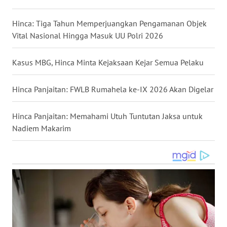
WN
Hinca: Tiga Tahun Memperjuangkan Pengamanan Objek
NUSANTARA
Vital Nasional Hingga Masuk UU Polri 2026
WN
JOGJA
Kasus MBG, Hinca Minta Kejaksaan Kejar Semua Pelaku
WN
Hinca Panjaitan: FWLB Rumahela ke-IX 2026 Akan Digelar
JATIM
Hinca Panjaitan: Memahami Utuh Tuntutan Jaksa untuk
WN
Nadiem Makarim
BALI
WN
KALBAR
WN
KALTENG