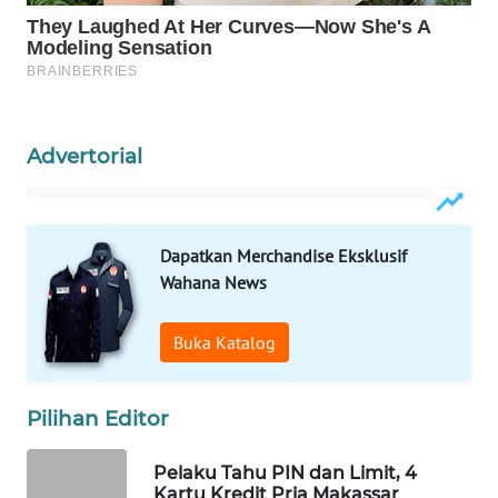
WAHANA
LISTRIK
WAHANA
TRAVEL
Advertorial
WAHANA
TV
Dapatkan Merchandise Eksklusif
WAHANANEWS
Wahana News
ID
Buka Katalog
WAHANANEWS
CO ID
Pilihan Editor
WAHANANEWS
NET
Pelaku Tahu PIN dan Limit, 4
Kartu Kredit Pria Makassar