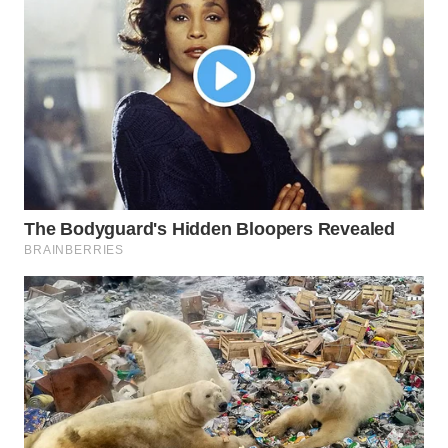
TAPANULI
TENGAH
WN DELI
SERDANG
WN
TEBING
TINGGI
WN
PAKPAK
WN
KARAWANG
WN
BEKASI