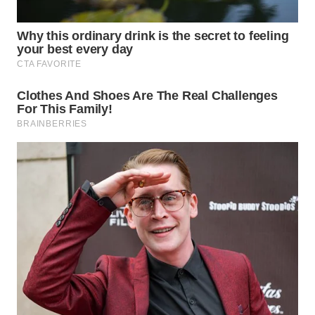
WN
NATUNA
WN
BINTAN
WN
MANDALIKA
WN
LIKUPANG
WN
LABUANBAJO
WN
BORNEO