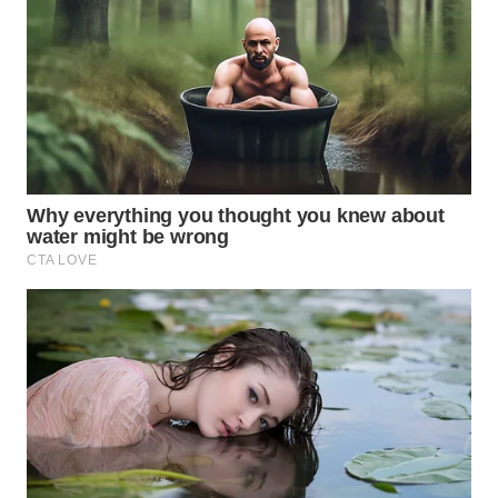
WN
KALTARA
WN
KALSEL
WN
KALTIM
WN
SULSEL
WN
GORONTALO
WN
SULUT