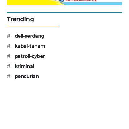
SIBARAGAS
NEWS
Trending
METRO
SIANTAR
#
deli-serdang
NEWS
#
kabel-tanam
#
patroli-cyber
METRO
MEDAN
#
kriminal
NEWS
#
pencurian
METRO
JAKARTA
NEWS
KRT
NEWS