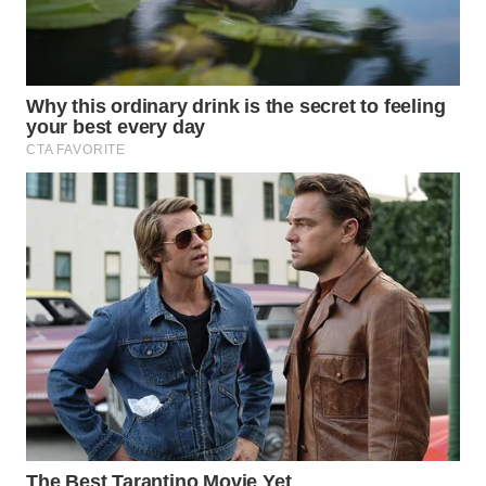
WN
MALUKU
WN
MALUT
WN
DAIRI
WN
DANAU
TOBA
WN
NIAS
WN
LANGKAT