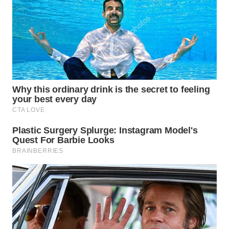
WN
PRIANGAN
TIMUR
WN
SEMARANG
WN
SOLO
WN
BOROBUDUR
WN
MADURA
WN
SURABAYA