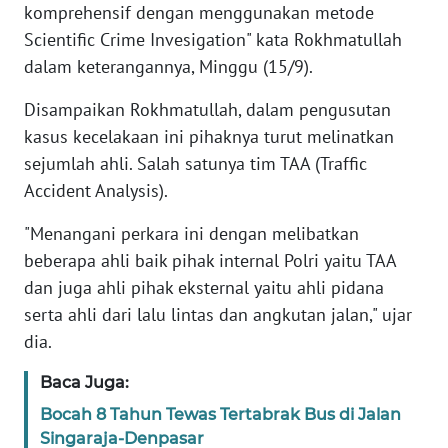
komprehensif dengan menggunakan metode
Scientific Crime Invesigation" kata Rokhmatullah
KARIR
dalam keterangannya, Minggu (15/9).
DISCLAIMER
Disampaikan Rokhmatullah, dalam pengusutan
kasus kecelakaan ini pihaknya turut melinatkan
Wahana
sejumlah ahli. Salah satunya tim TAA (Traffic
News
Accident Analysis).
Regional
"Menangani perkara ini dengan melibatkan
WN
beberapa ahli baik pihak internal Polri yaitu TAA
SUMUT
dan juga ahli pihak eksternal yaitu ahli pidana
serta ahli dari lalu lintas dan angkutan jalan," ujar
WN
JAKARTA
dia.
Baca Juga:
WN
JABAR
Bocah 8 Tahun Tewas Tertabrak Bus di Jalan
Singaraja-Denpasar