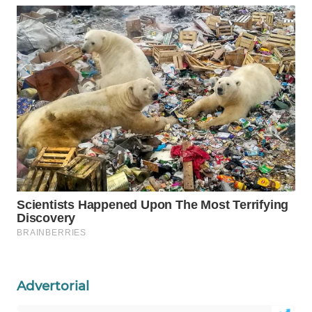
WAHANA
LISTRIK
WAHANA
TRAVEL
WAHANA
TV
WAHANANEWS
ID
WAHANANEWS
CO ID
WAHANANEWS
Advertorial
NET