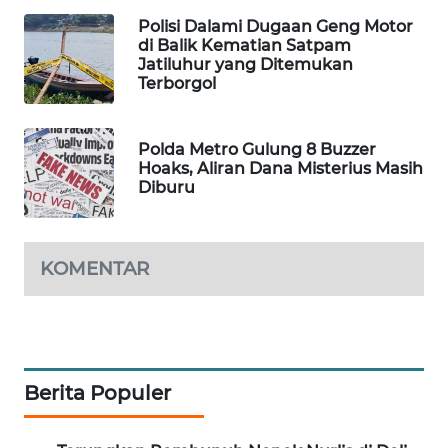
Polisi Dalami Dugaan Geng Motor
MAWAKA
di Balik Kematian Satpam
ID
Jatiluhur yang Ditemukan
Terborgol
MARTABAT
NET
Polda Metro Gulung 8 Buzzer
Hoaks, Aliran Dana Misterius Masih
PLN
Diburu
WATCH
MKLI
KOMENTAR
LPKKI
LKKI
Berita Populer
KOPEKLIN