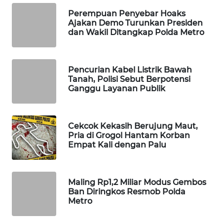
WAHANA
Perempuan Penyebar Hoaks
DESA
Ajakan Demo Turunkan Presiden
WISATA
dan Wakil Ditangkap Polda Metro
LAPAK
WAHANA
Pencurian Kabel Listrik Bawah
Tanah, Polisi Sebut Berpotensi
Ganggu Layanan Publik
Wahana
Network
Cekcok Kekasih Berujung Maut,
KONSUMEN
Pria di Grogol Hantam Korban
LISTRIK
Empat Kali dengan Palu
MASYARAKAT
KELISTRIKAN
Maling Rp1,2 Miliar Modus Gembos
Ban Diringkos Resmob Polda
Metro
WALINKI
ID