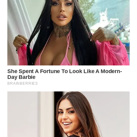
TAPANULI
TENGAH
WN DELI
SERDANG
WN
TEBING
TINGGI
WN
PAKPAK
WN
KARAWANG
WN
BEKASI