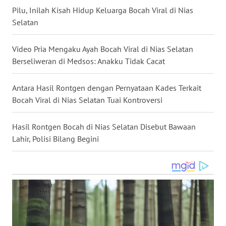
Pilu, Inilah Kisah Hidup Keluarga Bocah Viral di Nias
WN
Selatan
NUSANTARA
Video Pria Mengaku Ayah Bocah Viral di Nias Selatan
WN
JOGJA
Berseliweran di Medsos: Anakku Tidak Cacat
WN
Antara Hasil Rontgen dengan Pernyataan Kades Terkait
JATIM
Bocah Viral di Nias Selatan Tuai Kontroversi
WN
Hasil Rontgen Bocah di Nias Selatan Disebut Bawaan
BALI
Lahir, Polisi Bilang Begini
WN
KALBAR
WN
KALTENG