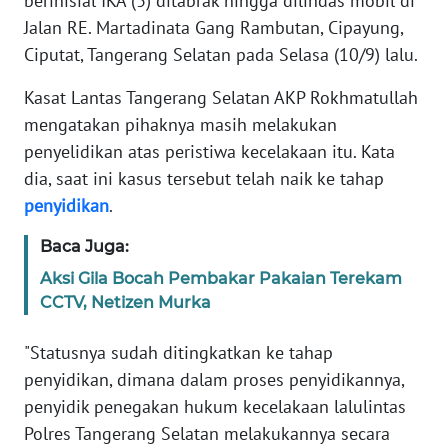
berinisial IKA (3) ditabrak hingga dilindas mobil di
Informasi
Jalan RE. Martadinata Gang Rambutan, Cipayung,
INDEKS
Ciputat, Tangerang Selatan pada Selasa (10/9) lalu.
BERITA
Kasat Lantas Tangerang Selatan AKP Rokhmatullah
mengatakan pihaknya masih melakukan
KONTAK
KAMI
penyelidikan atas peristiwa kecelakaan itu. Kata
dia, saat ini kasus tersebut telah naik ke tahap
INFO
penyidikan
.
IKLAN
Baca Juga:
TENTANG
Aksi Gila Bocah Pembakar Pakaian Terekam
KAMI
CCTV, Netizen Murka
PEDOMAN
"Statusnya sudah ditingkatkan ke tahap
MEDIA
penyidikan, dimana dalam proses penyidikannya,
SIBER
penyidik penegakan hukum kecelakaan lalulintas
Polres Tangerang Selatan melakukannya secara
REDAKSI