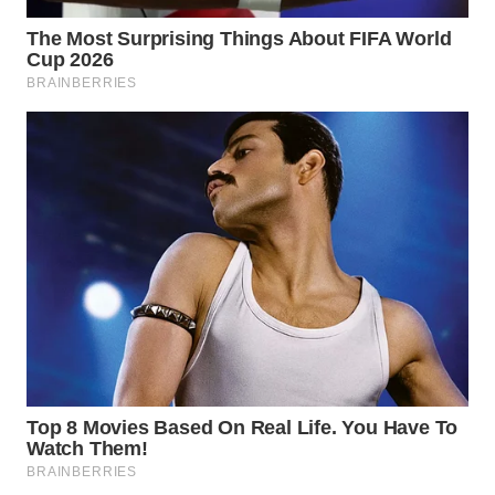
WN
SUMEDANG
WN
CIANJUR
WN
KEPULAUAN
SERIBU
WN
TANGERANG
WN
BINJAI
WN
CIREBON