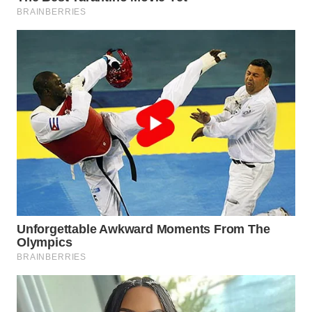
WN
TAPANULI
SELATAN
WN
TANJUNG
LESUNG
WN
KARO
WN
SIMALUNGUN
WN
LABUHANBATU
WN