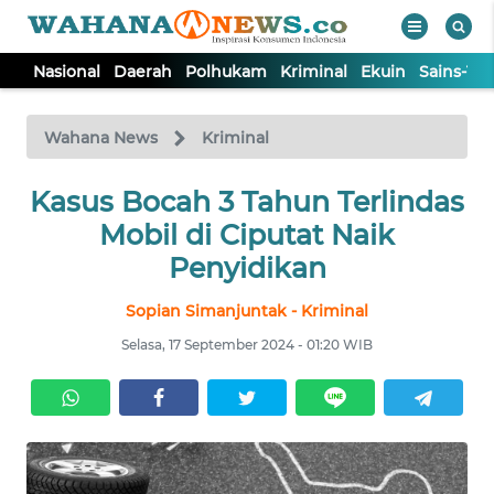
Nasional
Daerah
Polhukam
Kriminal
Ekuin
Sains-Te
WAHANA
Tutup
TV
Wahana News
Kriminal
Kasus Bocah 3 Tahun Terlindas
NASIONAL
Mobil di Ciputat Naik
DAERAH
Penyidikan
Sopian Simanjuntak - Kriminal
POLHUKAM
Selasa, 17 September 2024 - 01:20 WIB
KRIMINAL
EKUIN