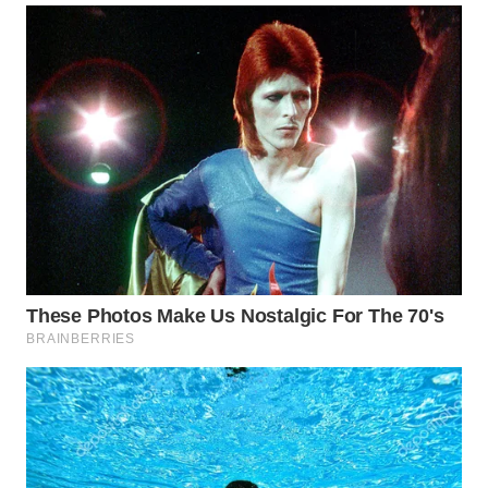
WN
INDRAMAYU
WN
KUNINGAN
WN
MAJALENGKA
WN
SUBANG
WN
SUKABUMI
WN
PURWAKARTA