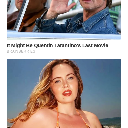
WN
NATUNA
WN
BINTAN
WN
MANDALIKA
WN
LIKUPANG
WN
LABUANBAJO
WN
BORNEO