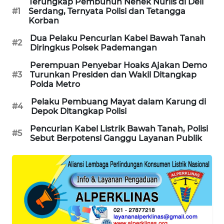
Terungkap Pembunuh Nenek Nurlis di Deli
PORTAL
#1
Serdang, Ternyata Polisi dan Tetangga
Korban
KONSUMEN
Dua Pelaku Pencurian Kabel Bawah Tanah
#2
FORWAMKI
Diringkus Polsek Pademangan
Perempuan Penyebar Hoaks Ajakan Demo
ALPERKLINAS
#3
Turunkan Presiden dan Wakil Ditangkap
Polda Metro
FORJASIDA
Pelaku Pembuang Mayat dalam Karung di
#4
Depok Ditangkap Polisi
TAMBANG
Pencurian Kabel Listrik Bawah Tanah, Polisi
#5
NEWS
Sebut Berpotensi Ganggu Layanan Publik
SITUNGIR
NEWS
SIDIKALANG
NEWS