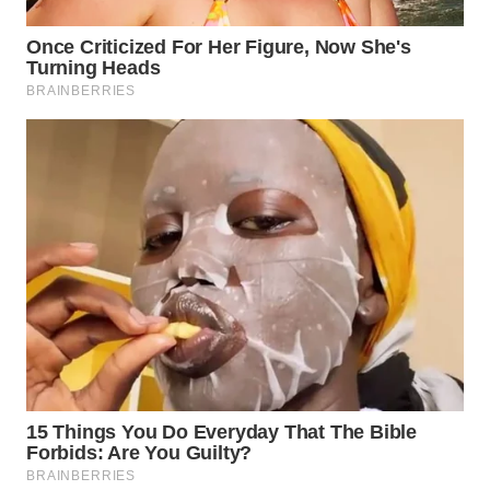
Wahana
Media
Group
WAHANA
NEWS
WAHANA
TANI
WAHANA
ADVOKAT
WAHANA
INFRASTRUKTUR
WAHANA
KONSUMEN