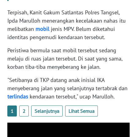
WN
BANTEN
Terpisah, Kanit Gakum Satlantas Polres Tangsel,
Ipda Marulloh menerangkan kecelakaan nahas itu
WN
melibatkan
mobil
jenis MPV. Belum diketahui
NTT
identitas pengemudi kendaraan tersebut.
Peristiwa bermula saat mobil tersebut sedang
WN
KEPRI
melaju di ruas jalan tersebut. Di saat yang sama,
korban tiba-tiba menyeberang ke jalan.
WN
PAPUA
"Setibanya di TKP datang anak inisial IKA
menyeberang jalan yang selanjutnya tertabrak dan
WN
terlindas
kendaraan tersebut," ucap Marulloh.
PAPUA
BARAT
1
2
Selanjutnya
Lihat Semua
WN
RIAU