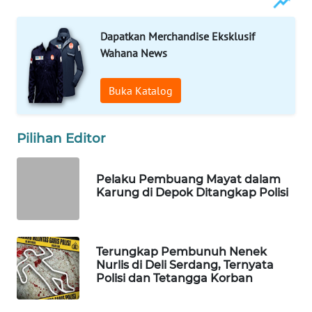
WAHANA
SPORT
Dapatkan Merchandise Eksklusif
Wahana News
WAHANA
UMKM
Buka Katalog
WAHANA
SELEB
Pilihan Editor
WAHANA
Pelaku Pembuang Mayat dalam
PERSONA
Karung di Depok Ditangkap Polisi
WAHANA
OTOMOTIF
Terungkap Pembunuh Nenek
Nurlis di Deli Serdang, Ternyata
WAHANA
Polisi dan Tetangga Korban
HEALTH