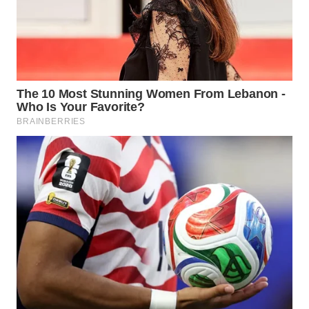
WN
BOGOR
WN
DEPOK
WN
TAPANULI
UTARA
WN
SAMOSIR
WN
PADANG
LAWAS