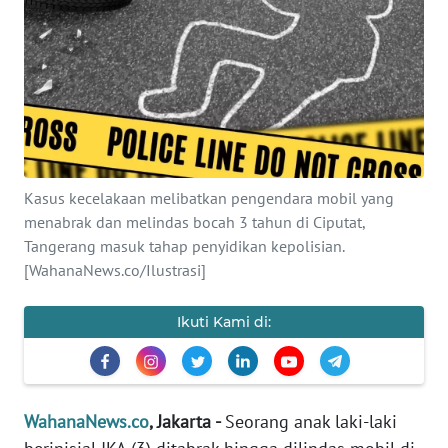
SAINS-TEKNO
KESEHATAN
INTERNASIONAL
SERBA-SERBI
Kasus kecelakaan melibatkan pengendara mobil yang
menabrak dan melindas bocah 3 tahun di Ciputat,
PENDIDIKAN
Tangerang masuk tahap penyidikan kepolisian.
[WahanaNews.co/Ilustrasi]
OLAHRAGA
Ikuti Kami di:
OPINI
EDITORIAL
WahanaNews.co
, Jakarta -
Seorang anak laki-laki