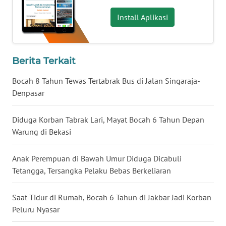
WN
Install Aplikasi
BABEL
WN
Berita Terkait
SUMBAR
Bocah 8 Tahun Tewas Tertabrak Bus di Jalan Singaraja-
WN
Denpasar
SUMSEL
Diduga Korban Tabrak Lari, Mayat Bocah 6 Tahun Depan
WN
Warung di Bekasi
BENGKULU
Anak Perempuan di Bawah Umur Diduga Dicabuli
WN
Tetangga, Tersangka Pelaku Bebas Berkeliaran
LAMPUNG
Saat Tidur di Rumah, Bocah 6 Tahun di Jakbar Jadi Korban
WN
Peluru Nyasar
JATENG